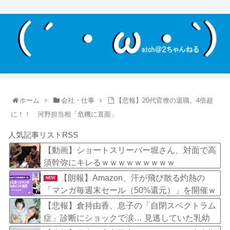
ホーム
会社・仕事
【悲報】20代官僚の退職、4倍超
に！！ 河野担当相「危機に直面」
人気記事リストRSS
【動画】ショートスリーパー堀さん、対面で高
須幹弥にキレるｗｗｗｗｗｗｗｗｗ
【朗報】Amazon、汗が飛び散る灼熱の
NEW
「マンガ毎週末セール（50%還元）」を開催ｗ
ｗｗｗｗｗｗｗｗｗ
【悲報】倉持由香、息子の「自閉スペクトラム
症」診断にショックで涙… 見逃していた乳幼