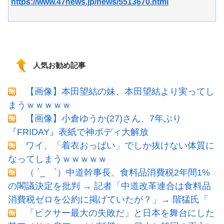
https://www.47news.jp/news/5513670.html
人気お勧め記事
【画像】本田望結の妹、本田望結より実ってし
まうｗｗｗｗｗ
【画像】小倉ゆうか(27)さん、7年ぶり
『FRIDAY』表紙で神ボディ大解放
ワイ、「着衣おっばい」でしか抜けない体質に
なってしまうｗｗｗｗｗ
（ ´_ゝ`）中道幹事長、食料品消費税2年間1%
の閣議決定を批判 → 記者「中道改革連合は食料品
消費税ゼロを公約に掲げていたが？」→ 階猛氏「
「ピクサー最大の失敗だ」と日本を舞台にした