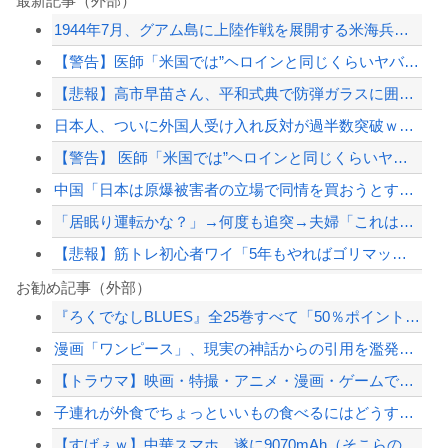
最新記事（外部）
1944年7月、グアム島に上陸作戦を展開する米海兵隊を空撮！
【警告】医師「米国では”ヘロインと同じくらいヤバい薬”が日本では平気で処方されて...
【悲報】高市早苗さん、平和式典で防弾ガラスに囲われながらスピーチ
日本人、ついに外国人受け入れ反対が過半数突破ｗｗｗ
【警告】 医師「米国では”ヘロインと同じくらいヤバい薬”が日本では平気で処方され...
中国「日本は原爆被害者の立場で同情を買おうとするのを止めろ」
「居眠り運転かな？」→何度も追突→夫婦「これは事故じゃない」と気付く…
【悲報】筋トレ初心者ワイ「5年もやればゴリマッチョやろなぁ…」
甲子園出場校 猛暑と資金難に苦しむ
お勧め記事（外部）
『ろくでなしBLUES』全25巻すべて「50％ポイント還元」セール！8,930円...
【ホロライブ】社員にビブー好きがいるに違いない（確信
漫画「ワンピース」、現実の神話からの引用を濫発し無事教養が必要なコンテンツに
度会隆輝(立浪セレクション).276 6本33点OPS.724 0失策←こいつが...
【トラウマ】映画・特撮・アニメ・漫画・ゲームで「主人公がガチで敗北した回」と聞い...
ジャンポケ斎藤と代理人のやりとり、「地獄すぎて完全にコントになってる……」と衝撃...
子連れが外食でちょっといいもの食べるにはどうすればいい？
【配信者】「金バエ」のSNS更新が1週間途絶え、様々な憶測が飛び交う。1週間ぶり...
【すげぇｗ】中華スマホ、遂に9070mAh（そこらの最新スマホの約2倍）のバッテ...
【緊急速報】NYで警官が黒人男性の首を絞め、暴動第二波不可避へ