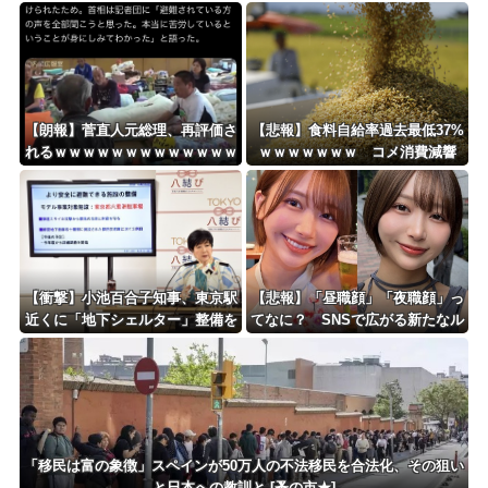
申し訳ない」 NHK職員が出演者
に発売！！！
から性被害
【朗報】菅直人元総理、再評価さ
【悲報】食料自給率過去最低37%
れるｗｗｗｗｗｗｗｗｗｗｗｗｗ
ｗｗｗｗｗｗｗ コメ消費減響
ｗｗｗｗｗ
く・・・
【衝撃】小池百合子知事、東京駅
【悲報】「昼職顔」「夜職顔」っ
近くに「地下シェルター」整備を
てなに？ SNSで広がる新たなル
正式表明ｗｗｗｗｗｗｗｗｗ
ッキズム論争ｗｗｗｗｗｗｗ
「移民は富の象徴」スペインが50万人の不法移民を合法化、その狙い
と日本への教訓と [蚤の市★]