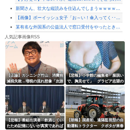
新聞さん、壮大な縦読みを仕込んでしまうｗｗｗｗｗｗｗ
【画像】ボーイッシュ女子「お～い！傘入ってく･･････♡」←どうする！！
某有名な外国系の公益法人で窓口受付をやったとき、シフト外しみたいな人をシフト表で...
Powered by livedoor 相互RSS
【動画】ロシア軍のドローンをネット発射装置で撃墜するウクライナ。
人気記事画像RSS
実況「金メダルをとった萩野には俺さんへの挑戦権を手にしました！」俺「ほう君が萩野...
8/4のニュース
日本旅行キャンセルすべきか…1万年ぶり史上最大級の火山の兆し＝韓国の反応
更新中止のお知らせ
【正論】カンニング竹山、消費税
【悲報】小学館の編集者「服脱い
減税失敗→増税の流れ想像「次誰
で、胸見せて」 グラビア志望の
海外「おめでとうタキ！」リヴァプール南野がバースデーゴール！！
が総理やりたいと思います？」
女性に迫った過激要求
Powered by livedoor 相互RSS
【悲報】番組出演者「飲酒してい
【朗報】国産初、遠隔監視型の自
たため記憶にないが真実であれば
動運転トラクター クボタが来春