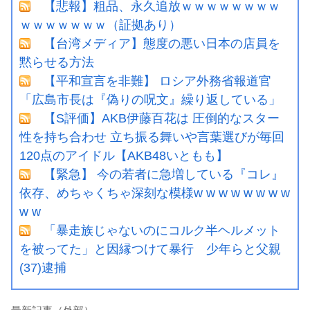
【悲報】粗品、永久追放ｗｗｗｗｗｗｗｗ
ｗｗｗｗｗｗｗ（証拠あり）
【台湾メディア】態度の悪い日本の店員を
黙らせる方法
【平和宣言を非難】 ロシア外務省報道官
「広島市長は『偽りの呪文』繰り返している」
【S評価】AKB伊藤百花は 圧倒的なスター
性を持ち合わせ 立ち振る舞いや言葉選びが毎回
120点のアイドル【AKB48いともも】
【緊急】 今の若者に急増している『コレ』
依存、めちゃくちゃ深刻な模様w w w w w w w w
w w
「暴走族じゃないのにコルク半ヘルメット
を被ってた」と因縁つけて暴行 少年らと父親
(37)逮捕