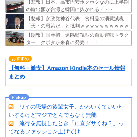
児期のサインとは？
【悲報】日本、高市円安ホクホクなのに上半期
の輸出額が台湾と韓国に抜かれる・・・
【悲報】参政党神谷代表、食料品の消費減税
「天下の愚策だ」と批判ｗｗｗｗｗｗｗｗｗｗ
ｗｗ
【朗報】国産初、遠隔監視型の自動運転トラク
ター クボタが来春に発売！！！
【無料・激安】Amazon Kindle本のセール情報
まとめ
ワイの職場の後輩女子、かわいくていい匂
いするけどマジでとんでもなく無能
流行を無視したとき「正直ダサくね？」っ
てなるファッション上げてけ