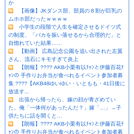
か
【画像】JKダンス部、部員の８割が巨乳の
ムホホ部だったｗｗｗｗ
小学生の段階で人生を確定させるドイツ式
の制度、「バカを振い落せるから合理的だ」と
自惚れていた結果……
【動画】 広島記念公園を追い出された左翼
さん、流石にキモすぎて炎上
【朗報】???? AKB小栗有以ﾁｬﾝと伊藤百花ﾁ
ｬﾝの 手作りお弁当が食べれるイベント参加者募
集 ????【AKB48ゆいゆい・いともも・41日後に
放送す...
出張から帰ったら、嫁の顔が青ざめてい
た。俺「一体何があったんだ？」嫁「…」→子
供たちに話を聞くと…
【朗報】???? AKB小栗有以ﾁｬﾝと伊藤百花ﾁ
ｬﾝの 手作りお弁当が食べれるイベント参加者募