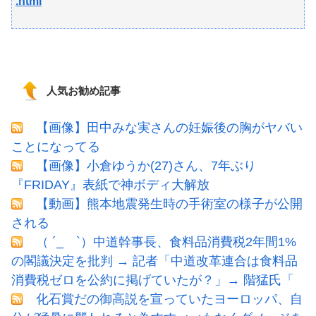
.html
人気お勧め記事
【画像】田中みな実さんの妊娠後の胸がヤバい
ことになってる
【画像】小倉ゆうか(27)さん、7年ぶり
『FRIDAY』表紙で神ボディ大解放
【動画】熊本地震発生時の手術室の様子が公開
される
（ ´_ゝ`）中道幹事長、食料品消費税2年間1%
の閣議決定を批判 → 記者「中道改革連合は食料品
消費税ゼロを公約に掲げていたが？」→ 階猛氏「
化石賞だの御高説を宣っていたヨーロッパ、自