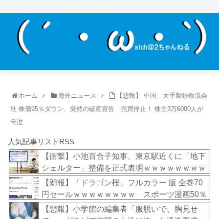
ホーム
海外ニュース
【悲報】 中国、大手製鉄物流会
社 株価95％ダウン、突然の破産宣告 売買停止！ 株主3万6000人が
号泣
人気記事リストRSS
【衝撃】小池百合子知事、東京駅近くに「地下
シェルター」整備を正式表明ｗｗｗｗｗｗｗｗ
ｗ
【朗報】「ドラゴン桜」フルカラー 版 全巻70
円セールｗｗｗｗｗｗｗｗ スポーツ漫画50％
ポイント還元セール
【悲報】小学館の編集者「服脱いで、胸見せ