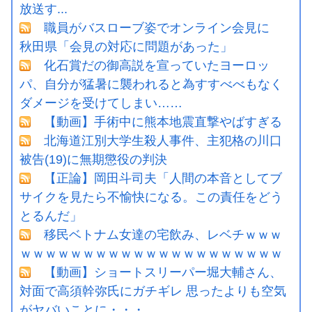
放送す...
職員がバスローブ姿でオンライン会見に
秋田県「会見の対応に問題があった」
化石賞だの御高説を宣っていたヨーロッ
パ、自分が猛暑に襲われると為すすべべもなく
ダメージを受けてしまい……
【動画】手術中に熊本地震直撃やばすぎる
北海道江別大学生殺人事件、主犯格の川口
被告(19)に無期懲役の判決
【正論】岡田斗司夫「人間の本音としてブ
サイクを見たら不愉快になる。この責任をどう
とるんだ」
移民ベトナム女達の宅飲み、レベチｗｗｗ
ｗｗｗｗｗｗｗｗｗｗｗｗｗｗｗｗｗｗｗｗｗ
【動画】ショートスリーパー堀大輔さん、
対面で高須幹弥氏にガチギレ 思ったよりも空気
がヤバいことに・・・