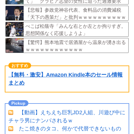
て」 グラビア志望の女性に迫った過激要求
【悲報】参政党神谷代表、食料品の消費減税
「天下の愚策だ」と批判ｗｗｗｗｗｗｗｗｗｗ
ｗｗ
ぺこぱ松蔭寺「みんな右とか左とか拘りすぎ。
思想関係なく応援しようよ」
【驚愕】熊本地震で居酒屋から温泉が湧き出る
ｗｗｗｗｗｗｗｗｗｗｗｗ
【無料・激安】Amazon Kindle本のセール情報
まとめ
【動画】えちえち巨乳JD2人組、川遊び中に
チャラ男にナンパされるｗ
たこ焼きのタコ、何かで代替できないもの