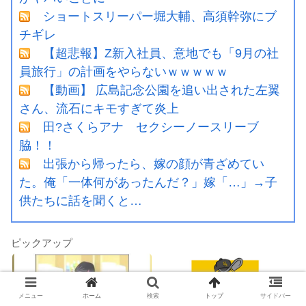
ショートスリーパー堀大輔、高須幹弥にブ
チギレ
【超悲報】Z新入社員、意地でも「9月の社
員旅行」の計画をやらないｗｗｗｗｗ
【動画】 広島記念公園を追い出された左翼
さん、流石にキモすぎて炎上
田?さくらアナ セクシーノースリーブ
脇！！
出張から帰ったら、嫁の顔が青ざめてい
た。俺「一体何があったんだ？」嫁「…」→子
供たちに話を聞くと…
ピックアップ
メニュー
ホーム
検索
トップ
サイドバー