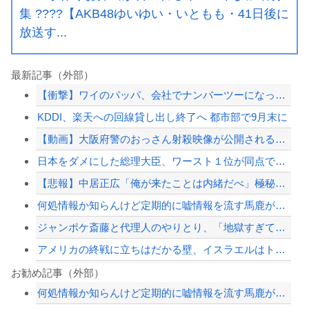
集 ????【AKB48ゆいゆい・いともも・41日後に
放送す...
最新記事（外部）
【衝撃】ワイのパッパ、会社でナンバーツーになった結果ｗｗｗｗｗｗｗｗｗｗ
KDDI、楽天への回線貸し出し終了へ 都市部で9月末に
【動画】大阪府警のおっさん射殺映像が公開される。当然のように無抵抗だったことが発...
日本をダメにした総理大臣、ワースト１位が同点でこの人ｗｗｗｗｗｗ
【悲報】中居正広「俺が来たことは内緒だべ」極秘で熊本でボランティアをしていた
何処情報か知らんけど定期的に嘘情報を流す馬鹿がいる
ジャンポケ斎藤と代理人のやりとり、「地獄すぎて完全にコントになってる……」と衝撃...
アメリカの終戦に立ちはだかる壁、イスラエルはトランプ和平案に「同意せず」！
ショートスリーパー堀大輔、高須幹弥にブチギレ
お勧め記事（外部）
何処情報か知らんけど定期的に嘘情報を流す馬鹿がいる
韓国サッカーのイメージが墜落