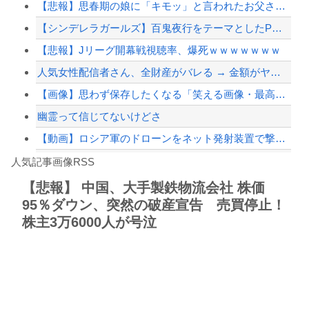
【悲報】思春期の娘に「キモッ」と言われたお父さん、グレる
ショートスリーパー堀大輔、高須幹弥にブチギレ
【シンデレラガールズ】百鬼夜行をテーマとしたPOP UP SHOPが東京・大阪に...
【最近】冷たい空調服ってやつが出てるらしくめっちゃ欲しい
【悲報】Jリーグ開幕戦視聴率、爆死ｗｗｗｗｗｗｗ
【配信者】「金バエ」のSNS更新が1週間途絶え、様々な憶測が飛び交う。1週間ぶり...
人気女性配信者さん、全財産がバレる → 金額がヤバすぎるｗｗｗｗｗｗ
【緊急速報】NYで警官が黒人男性の首を絞め、暴動第二波不可避へ
【画像】思わず保存したくなる「笑える画像・最高な画像」貼っていけｗｗｗｗｗ
幽霊って信じてないけどさ
【動画】ロシア軍のドローンをネット発射装置で撃墜するウクライナ。
Powered by livedoor 相互RSS
【最近】冷たい空調服ってやつが出てるらしくめっちゃ欲しい
人気記事画像RSS
実況「金メダルをとった萩野には俺さんへの挑戦権を手にしました！」俺「ほう君が萩野...
【悲報】 中国、大手製鉄物流会社 株価
95％ダウン、突然の破産宣告 売買停止！
8/4のニュース
株主3万6000人が号泣
日本旅行キャンセルすべきか…1万年ぶり史上最大級の火山の兆し＝韓国の反応
更新中止のお知らせ
海外「おめでとうタキ！」リヴァプール南野がバースデーゴール！！