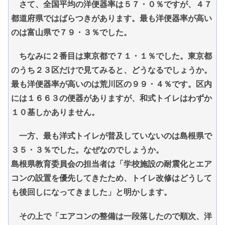
さて、全国平均の洋便器率は５７・０％ですが、４７
都道府県ではばらつきがあります。最も洋便器率が高い
のは富山県で７９・３％でした。
ちなみに２番目は東京都で７１・１％でした。東京都
のうち２３区だけで見てみると、どうなるでしょうか。
最も洋便器率が高いのは荒川区の９９・４％です。区内
には１６６３の便器がありますが、和式トイレはわずか
１０基しかありません。
一方、最も洋式トイレが普及していないのは島根県で
３５・３％でした。なぜなのでしょうか。
島根県教育委員会の担当者は「学校施設の耐震化とエア
コンの設置を優先してきたため、トイレ改修はどうして
も後回しになってきました」と明かします。
その上で「エアコンの整備は一段落したので順次、洋