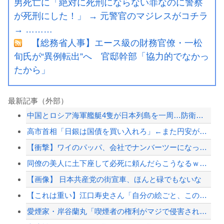
男死亡に「絶対に死刑にならない罪なのに警察
が死刑にした！」 → 元警官のマジレスがコチラ
→ ………
【総務省人事】エース級の財務官僚・一松
旬氏が“異例転出”へ 官邸幹部「協力的でなかっ
たから」
最新記事（外部）
中国とロシア海軍艦艇4隻が日本列島を一周…防衛省が全航路を公開！
高市首相「日銀は国債を買い入れろ」←また円安が進行するやん
【衝撃】ワイのパッパ、会社でナンバーツーになった結果ｗｗｗｗｗｗｗｗｗｗ
同僚の美人に土下座して必死に頼んだらこうなるｗｗｗ
【画像】 日本共産党の街宣車、ほんと碌でもないな
【これは重い】江口寿史さん「自分の絵ごと、このジャンルはそろそろ終わりかな」
愛煙家・岸谷蘭丸「喫煙者の権利がマジで侵害されてる」と私見 「いくら税金を我々が...