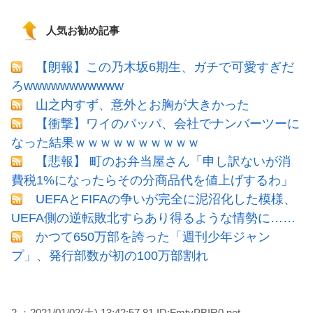
人気お勧め記事
【朗報】この乃木坂6期生、ガチで可愛すぎだ
ろwwwwwwwwwww
山之内すず、意外とお胸が大きかった
【衝撃】ワイのパッパ、会社でナンバーツーに
なった結果ｗｗｗｗｗｗｗｗｗｗ
【悲報】 町のお弁当屋さん「申し訳ないが消
費税1%になったらその分商品代を値上げするわ」
UEFAとFIFAの争いが完全に泥沼化した模様、
UEFA側の逆転敗北すらあり得るような情勢に……
かつて650万部を誇った「週刊少年ジャン
プ」、発行部数が初の100万部割れ
2 ：2021/01/02(土) 13:42:57.81 ID:FmtvPBIR0.net