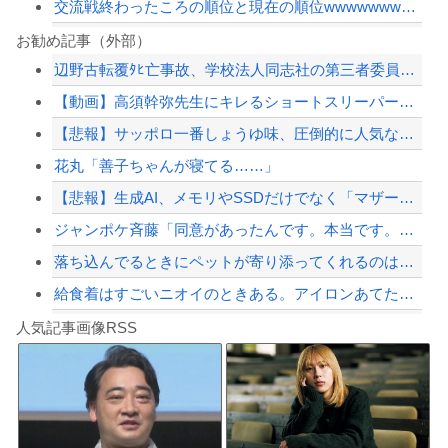
交流戦終わったころの順位と現在の順位wwwwwwwwwwwwwwwwwwww
ダイエット中のワイ、空腹で狂いそう……
お勧め記事（外部）
辺野古転覆ﾀﾋ亡事故、学校法人同志社の第三者委員会が調査報告書を公表 … 安全配...
「高市早苗はどんだけ自己顕示欲が強いんだ」と左派が『高木美帆氏に送られた包丁セッ...
【動画】高須幹弥先生にキレるショートスリーパー・堀大輔氏が怖いと話題にｗｗｗｗｗ...
【朗報】中居正広さん、また聖人エピソードが追加されるｗｗｗｗｗ
【悲報】サッポロ一番しょうゆ味、圧倒的に人気なしｗｗｗｗｗｗｗｗｗｗ
日本の商船が中国に臨検された場合は「台湾軍が対応」と台湾軍トップ！
花丸「善子ちゃんが寝てる……」
【配信者】「金バエ」のSNS更新が1週間途絶え、様々な憶測が飛び交う。1週間ぶり...
【悲報】生成AI、メモリやSSDだけでなく「マザーボード」まで値上げさせてしまい...
【緊急速報】NYで警官が黒人男性の首を絞め、暴動第二波不可避へ
ジャンポケ斉藤「同意があったんです。本当です。信じて下さい」 ←何でこの主張が通...
落ち込んでるときにペットが寄り添ってくれるのは本当になぐさめようとしてるの？
給食着はすごいニオイのときある。アイロンあてたときにむせ込むほどにクッッッサ！っ...
Powered by livedoor 相互RSS
【第一位】車で要らない装備、「電動シート」に決まる・・・
人気記事画像RSS
【動画】高速道路を走行中の車からリアガラスが飛んでくる事故(ﾟoﾟ)
8/4のニュース
日本旅行キャンセルすべきか…1万年ぶり史上最大級の火山の兆し＝韓国の反応