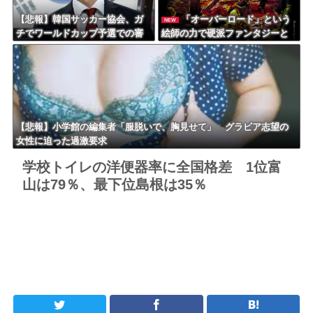
【悲報】韓国サッカー協会、ガ
「オーバーロード」という
NEW
チでワールドカップ予選での審
絵師の力で硬派ファンタジーと
判への性接待がバレ大炎上大騒
誤解させ人気出たなろう作品ｗ
ぎにｗｗｗｗｗｗｗｗ
ｗｗｗｗｗｗｗｗ
【悲報】小学館の編集者「服脱いで、胸見せて」 グラビア志望の
女性に迫った過激要求
学校トイレの洋便器率に全国格差 1位富
山は79％、最下位島根は35％