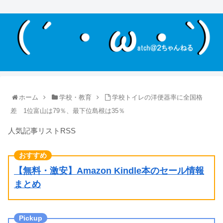
ホーム
学校・教育
学校トイレの洋便器率に全国格
差 1位富山は79％、最下位島根は35％
人気記事リストRSS
【無料・激安】Amazon Kindle本のセール情報
まとめ