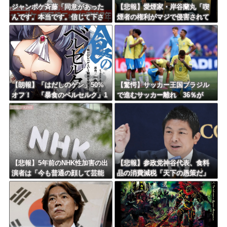
更新中止のお知らせ
ジャンポケ斉藤「同意があった
【悲報】愛煙家・岸谷蘭丸「喫
んです。本当です。信じて下さ
煙者の権利がマジで侵害されて
海外「おめでとうタキ！」リヴァプール南野がバースデーゴール！！
い」 ←何でこの主張が通らな
る」と私見 「いくら税金を
いの？
我々が払ってるんだと」
Powered by livedoor 相互RSS
【朗報】「はだしのゲン」50%
【驚愕】サッカー王国ブラジル
オフ！ 「暴食のベルセルク」1
で進むサッカー離れ 36％が
4巻無料ｗｗｗｗｗｗ
「関心なし」
【悲報】5年前のNHK性加害の出
【悲報】参政党神谷代表、食料
演者は「今も普通の顔して芸能
品の消費減税「天下の愚策だ」
活動してる」ネット「受信料を
と批判ｗｗｗｗｗｗｗｗｗｗｗ
取るくらいなら詳細を伝えよ」
ｗ