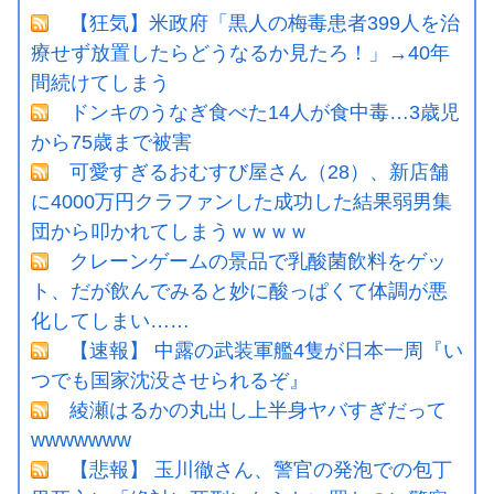
【狂気】米政府「黒人の梅毒患者399人を治
療せず放置したらどうなるか見たろ！」→40年
間続けてしまう
ドンキのうなぎ食べた14人が食中毒…3歳児
から75歳まで被害
可愛すぎるおむすび屋さん（28）、新店舗
に4000万円クラファンした成功した結果弱男集
団から叩かれてしまうｗｗｗｗ
クレーンゲームの景品で乳酸菌飲料をゲッ
ト、だが飲んでみると妙に酸っぱくて体調が悪
化してしまい……
【速報】 中露の武装軍艦4隻が日本一周『い
つでも国家沈没させられるぞ』
綾瀬はるかの丸出し上半身ヤバすぎだって
wwwwwww
【悲報】 玉川徹さん、警官の発泡での包丁