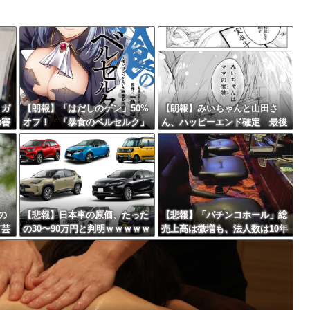
いなら酒をやめろ
Powered by livedoor 相互RSS
」
最大級の火山の兆し＝韓国の反応
、ガ
【朗報】「はだしのゲン」50%
【朗報】みいちゃんと山田さ
の審
オフ！ 「暴食のベルセルク」
ん、ハッピーエンド確定 最後
大騒
14巻無料ｗｗｗｗｗｗ
はママに埋葬される
バースデーゴール！！
の
【悲報】日本車の原価、たった
【悲報】「パチンコホール」総
て芸
の30〜90万円と判明ｗｗｗｗｗ
売上高は微増も、法人数は10年
Powered by livedoor 相互RSS
信料
ｗｗｗｗｗｗ
間で半減 黒字企業割合は5年
え
ぶりに7割超え