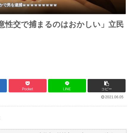
かで男を逮捕ｗｗｗｗｗｗｗｗｗ
意性交で捕まるのはおかしい」立民
Pocket
LINE
コピー
2021.06.05
t