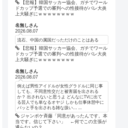
【悲報】韓国サッカー協会、ガチでワール
ドカップ予選での審判への性接待がバレ大炎
上大騒ぎにｗｗｗｗｗｗｗｗ
名無しさん
2026.08.07
流石、中国の属国だっただけのことはある
【悲報】韓国サッカー協会、ガチでワール
ドカップ予選での審判への性接待がバレ大炎
上大騒ぎにｗｗｗｗｗｗｗｗ
名無しさん
2026.08.07
例えば男性アイドルが女性グラドルに同じ事
しても、不同意性交だと被害届を出される
か？ 出されないと思うよ どんなにTVに出て
る芸人でも単なるオヤジ しかも仕事休憩中に
パッと手を出される雑な扱い… ...
ジャンポケ斉藤「同意があったんです。本
当です。信じて下さい」 ←何でこの主張が
通らないの？