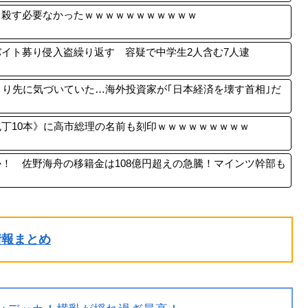
ち殺す必要なかったｗｗｗｗｗｗｗｗｗｗｗ
イト募り侵入盗繰り返す 容疑で中学生2人含む7人逮
より先に気づいていた…海外投資家が｢日本経済を壊す首相｣だ
丁10本》に高市総理の名前も刻印ｗｗｗｗｗｗｗｗｗ
！ 佐野海舟の移籍金は108億円超えの急騰！マインツ幹部も
ル情報まとめ