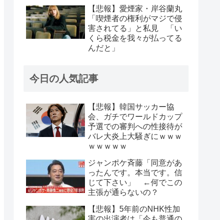
【悲報】愛煙家・岸谷蘭丸
「喫煙者の権利がマジで侵
害されてる」と私見 「い
くら税金を我々が払ってる
んだと」
今日の人気記事
【悲報】韓国サッカー協
会、ガチでワールドカップ
予選での審判への性接待が
バレ大炎上大騒ぎにｗｗｗ
ｗｗｗｗｗ
ジャンポケ斉藤「同意があ
ったんです。本当です。信
じて下さい」 ←何でこの
主張が通らないの？
【悲報】5年前のNHK性加
害の出演者は「今も普通の