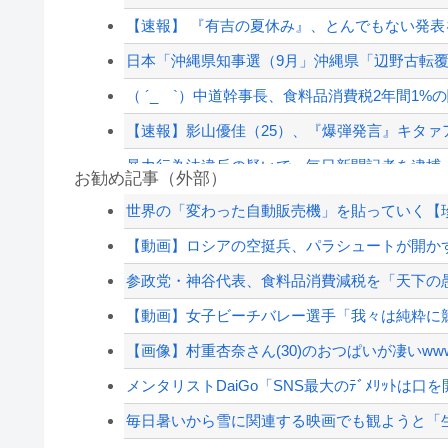
【速報】 『有吉の夏休み』、とんでもない発
日本「沖縄県知事選（9月」沖縄県「辺野古転覆
（ ´_ゝ`）中道幹事長、食料品消費税2年間1%の
【速報】影山優佳（25）、『爆弾発言』キタァ
暴力行為法違反の疑いで、毎日新聞記者を逮捕
お勧め記事（外部）
【画像あり】剛力彩芽さんの現在の姿、エッッ
世界の「変わった自動販売機」を貼っていく【
【悲報】共同通信、ガチで逝く・・・・・・
【動画】ロシアの空挺兵、パラシュートが開か
【画像】田中みな実さん、妊娠中とは思えない
参政党・神谷代表、食料品消費減税を「天下の
【悲報】嫁に15年間嘘つかれてて心が壊れてる
【動画】女子ビーチバレー選手「我々は純粋に競
【配信者】「金バエ」のSNS更新が1週間途絶え
【画像】村重杏奈さん(30)のおつぱいが凄いwww
【緊急速報】NYで警官が黒人男性の首を絞め
メンタリストDaiGo「SNS最大のﾃﾞﾒﾘｯﾄは口
毎日暑いから雪に関連する映画でも観ようと「