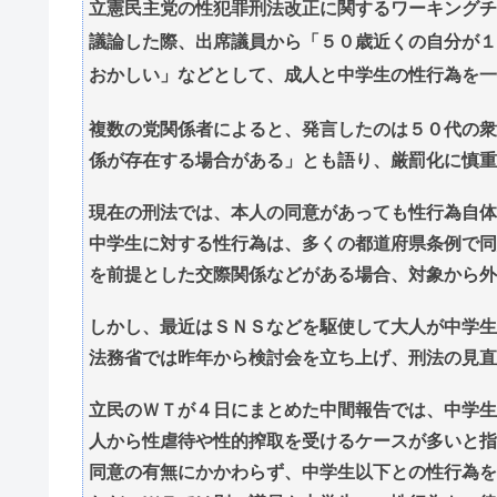
立憲民主党の性犯罪刑法改正に関するワーキングチ
議論した際、出席議員から「５０歳近くの自分が１
おかしい」などとして、成人と中学生の性行為を一
複数の党関係者によると、発言したのは５０代の衆
係が存在する場合がある」とも語り、厳罰化に慎重
現在の刑法では、本人の同意があっても性行為自
中学生に対する性行為は、多くの都道府県条例で同
を前提とした交際関係などがある場合、対象から外
しかし、最近はＳＮＳなどを駆使して大人が中学生
法務省では昨年から検討会を立ち上げ、刑法の見直
立民のＷＴが４日にまとめた中間報告では、中学生
人から性虐待や性的搾取を受けるケースが多いと指
同意の有無にかかわらず、中学生以下との性行為を