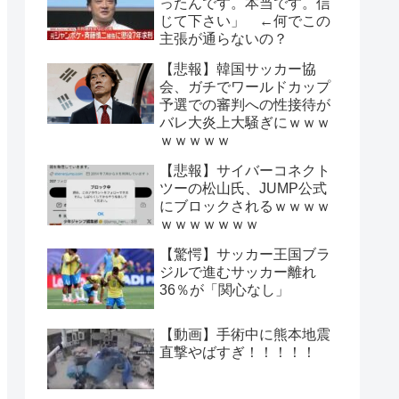
ったんです。本当です。信
じて下さい」 ←何でこの
主張が通らないの？
【悲報】韓国サッカー協
会、ガチでワールドカップ
予選での審判への性接待が
バレ大炎上大騒ぎにｗｗｗ
ｗｗｗｗｗ
【悲報】サイバーコネクト
ツーの松山氏、JUMP公式
にブロックされるｗｗｗｗ
ｗｗｗｗｗｗｗ
【驚愕】サッカー王国ブラ
ジルで進むサッカー離れ
36％が「関心なし」
【動画】手術中に熊本地震
直撃やばすぎ！！！！！