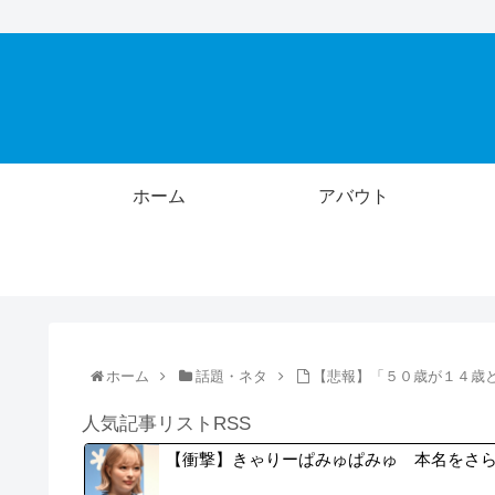
ホーム
アバウト
ホーム
話題・ネタ
【悲報】「５０歳が１４歳
人気記事リストRSS
【衝撃】きゃりーぱみゅぱみゅ 本名をさ