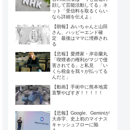
顔して芸能活動してる」ネ
ット「受信料を取るくらい
なら詳細を伝えよ」
【朗報】みいちゃんと山田
さん、ハッピーエンド確
定 最後はママに埋葬され
る
【悲報】愛煙家・岸谷蘭丸
「喫煙者の権利がマジで侵
害されてる」と私見 「い
くら税金を我々が払ってる
んだと」
【動画】手術中に熊本地震
直撃やばすぎ！！！！！
【悲報】Google、Geminiが
大赤字、史上初のマイナス
キャッシュフローに陥