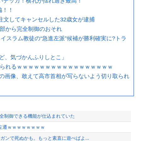
ぱいデッカ！横乳が揺れ過ぎ最高！
脇！！
を注文してキャンセルした32歳女が逮捕
外部から完全制御のおそれ
イスラム教徒の“急進左派”候補が勝利確実に?トラ
ど、気づかんふりしとこ」
撮られるｗｗｗｗｗｗｗｗｗｗｗｗｗｗｗｗｗ
の画像、敢えて高市首相が写らないよう切り取られ
完全制御できる機能が仕込まれていた
左遷ｗｗｗｗｗｗｗｗ
ガンで死ぬかも。もっと素直に遊べばよ...