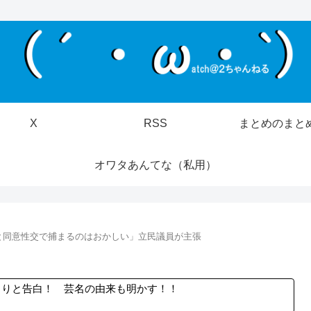
X
RSS
まとめのまと
オワタあんてな（私用）
と同意性交で捕まるのはおかしい」立民議員が主張
らりと告白！ 芸名の由来も明かす！！