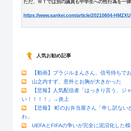
ただ、ＷＴでは別の議員も中学生への性行為を一律
https://www.sankei.com/article/20210604-H
人気お勧め記事
【動画】ブラジルまんさん、信号待ちでお
山之内すず、意外とお胸が大きかった
【悲報】人気配信者「はっきり言う、ジ
い！！！！」→炎上
【悲報】 町のお弁当屋さん「申し訳ない
わ」
UEFAとFIFAの争いが完全に泥沼化した