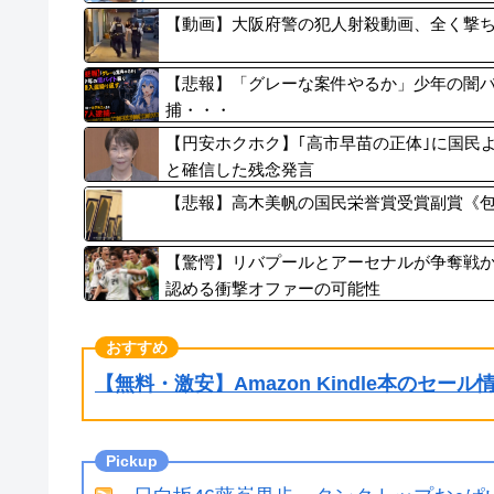
【動画】大阪府警の犯人射殺動画、全く撃
【悲報】「グレーな案件やるか」少年の闇バ
捕・・・
【円安ホクホク】｢高市早苗の正体｣に国民
と確信した残念発言
【悲報】高木美帆の国民栄誉賞受賞副賞《包
【驚愕】リバプールとアーセナルが争奪戦か
認める衝撃オファーの可能性
【無料・激安】Amazon Kindle本のセー