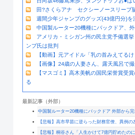
日向坂46藤嶌果歩、タンクトップお●
田?さくらアナ セクシーノースリーブ
週間少年ジャンプのグッズ(43億円分)
中国製ルーター20機種にバックドア、
アメリカ・ミシガン州の民主党予備選挙 
ンプ氏は批判
【動画】元アイドル「乳の首みえてるけ
【画像】24歳の人妻さん、露天風呂で
【マスゴミ】高木美帆の国民栄誉賞受賞
る
最新記事（外部）
中国製ルーター20機種にバックドア 外部から
【悲報】高市早苗に逆らった財務官僚、異例の
【悲報】桐谷さん「人生かけて7億円貯めたのに