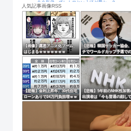
９０年代ってレトロというほど昔か…？
人気記事画像RSS
【リスク3倍】お前ら「認知症」になりたくな
白石「あ、あきら様……？」あきら「……白石
8/4のニュース
日本旅行キャンセルすべきか…1万年ぶり史上
【画像】露悪アニメ化ブーム、
【悲報】韓国サッカー協会
はじまるｗｗｗｗｗｗｗ
チでワールドカップ予選で
更新中止のお知らせ
判への性接待がバレ大炎上
海外「おめでとうタキ！」リヴァプール南野が
ぎにｗｗｗｗｗｗｗｗ
【悲報】金利上昇年、30代住宅
【悲報】5年前のNHK性加害
ローンありで24万円負担増ｗｗ
出演者は「今も普通の顔し
ｗｗｗｗｗｗｗｗｗｗ
能活動してる」ネット「受
を取るくらいなら詳細を伝
よ」