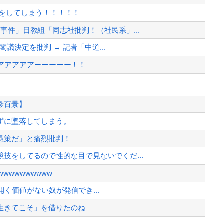
表をしてしまう！！！！！
事件」日教組「同志社批判！（社民系」...
閣議決定を批判 → 記者「中道...
アアアアアーーーーー！！
ッッッッッッッッッッ！
珍百景】
ずに墜落してしまう。
ヒール姿で登場してしまう
愚策だ」と痛烈批判！
から相手してくれ
技をしてるので性的な目で見ないでくだ...
、様々な憶測が飛び交う。1週間ぶり...
wwwwwwwww
、暴動第二波不可避へ
を開く価値がない奴が発信でき...
生きてこそ」を借りたのね