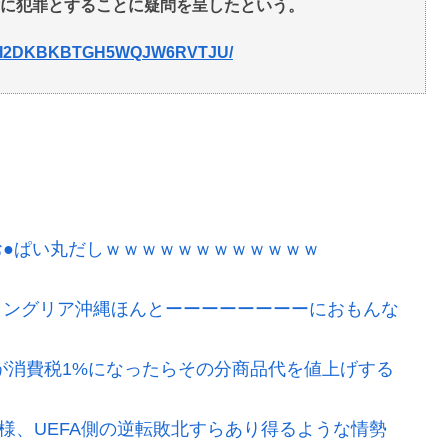
に犯罪とすることに疑問を呈したという。
MZXUI2DKBKBTGH5WQJW6RVTJU/
●ぱい丸だしｗｗｗｗｗｗｗｗｗｗｗｗ
ャングリア沖縄ほんとーーーーーーーーにおもんな
が消費税1%になったらその分商品代を値上げする
模様、UEFA側の逆転敗北すらあり得るような情勢