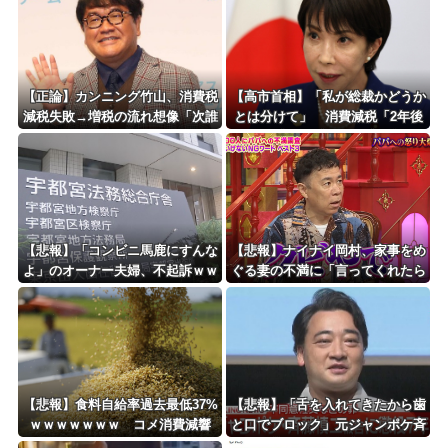
【正論】カンニング竹山、消費税
【高市首相】「私が総裁かどうか
減税失敗→増税の流れ想像「次誰
とは分けて」 消費減税「2年後
が総理やりたいと思います？」
に私の責任で戻す」発言を説明
【悲報】「コンビニ馬鹿にすんな
【悲報】ナイナイ岡村、家事をめ
よ」のオーナー夫婦、不起訴ｗｗ
ぐる妻の不満に「言ってくれたら
ｗｗｗｗｗｗ
済む話やん」になるみ「バイトや
ったらクビやで」説教受け黙り込
む
【悲報】食料自給率過去最低37%
【悲報】「舌を入れてきたから歯
ｗｗｗｗｗｗｗ コメ消費減響
と口でブロック」元ジャンポケ斉
く・・・
藤の不同意性交公判