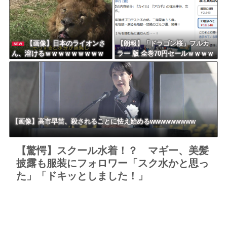
【画像】日本のライオンさ
【朗報】「ドラゴン桜」フルカ
NEW
ん、溶けるｗｗｗｗｗｗｗｗｗ
ラー 版 全巻70円セールｗｗｗｗ
ｗｗｗｗｗ
ｗｗｗｗ スポーツ漫画50％ポ
イント還元セール
【画像】高市早苗、殺されることに怯え始めるwwwwwwwww
【驚愕】スクール水着！？ マギー、美髪
披露も服装にフォロワー「スク水かと思っ
た」「ドキッとしました！」