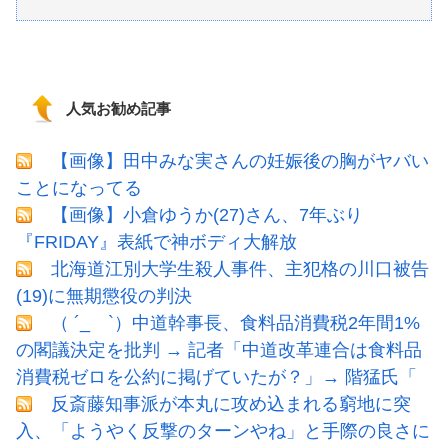
人気お勧め記事
【画像】田中みな実さんの妊娠後の胸がヤバい
ことになってる
【画像】小倉ゆうか(27)さん、7年ぶり
『FRIDAY』表紙で神ボディ大解放
北海道江別大学生殺人事件、主犯格の川口被告
(19)に無期懲役の判決
（ ´_ゝ`）中道幹事長、食料品消費税2年間1%
の閣議決定を批判 → 記者「中道改革連合は食料品
消費税ゼロを公約に掲げていたが？」→ 階猛氏「
反斎藤知事派が本丸に攻め込まれる窮地に突
入、「ようやく反撃のターンやね」と手際の良さに