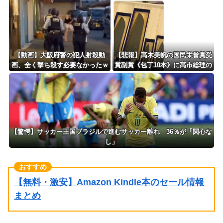
【動画】大阪府警の犯人射殺動
【悲報】高木美帆の国民栄誉賞受
画、全く撃ち殺す必要なかったｗ
賞副賞《包丁10本》に高市総理の
ｗｗｗｗｗｗｗｗｗｗ
名前も刻印ｗｗｗｗｗｗｗｗｗ
【驚愕】サッカー王国ブラジルで進むサッカー離れ 36％が「関心な
し」
【無料・激安】Amazon Kindle本のセール情報
まとめ