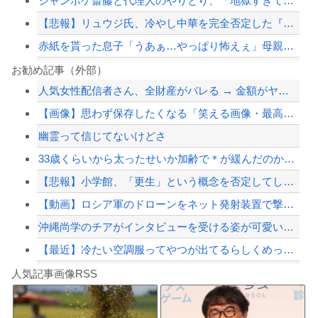
ジャンポケ斎藤と代理人のやりとり、「地獄すぎて完全にコントになってる……」と衝撃...
【悲報】リュウジ氏、冷やし中華を完全否定した『理由』、ガチでヤバイ・・・・・・
赤紙を貰った息子「うあぁ…やっぱり怖えぇ」母親「あんたぁ…」←こういう時代があっ...
ショートスリーパー堀大輔、高須幹弥にブチギレ
お勧め記事（外部）
人気女性配信者さん、全財産がバレる → 金額がヤバすぎるｗｗｗｗｗｗ
韓国サッカーのイメージが墜落
【画像】思わず保存したくなる「笑える画像・最高な画像」貼っていけｗｗｗｗｗ
秋田県職員さん、会見をバスローブ＆喫煙スタイルで対応してしまい大炎上ｗ
幽霊って信じてないけどさ
【最近】冷たい空調服ってやつが出てるらしくめっちゃ欲しい
33歳くらいから太ったせいか加齢で＊が緩んだのかチョビッと漏れるようになった
【配信者】「金バエ」のSNS更新が1週間途絶え、様々な憶測が飛び交う。1週間ぶり...
【悲報】小学館、「更生」という概念を否定してしまう
【緊急速報】NYで警官が黒人男性の首を絞め、暴動第二波不可避へ
【動画】ロシア軍のドローンをネット発射装置で撃墜するウクライナ。
沖縄尚学のチアがインタビューを受ける姿が可愛いと話題に（※動画あり）
【最近】冷たい空調服ってやつが出てるらしくめっちゃ欲しい
Powered by livedoor 相互RSS
中国の海警局と海軍の船が衝突2人死亡 南シナ海でフィリピン船を追跡中、公表までに...
人気記事画像RSS
実況「金メダルをとった萩野には俺さんへの挑戦権を手にしました！」俺「ほう君が萩野...
8/4のニュース