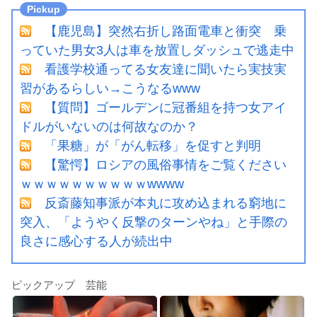
【鹿児島】突然右折し路面電車と衝突 乗
っていた男女3人は車を放置しダッシュで逃走中
看護学校通ってる女友達に聞いたら実技実
習があるらしい→こうなるwww
【質問】ゴールデンに冠番組を持つ女アイ
ドルがいないのは何故なのか？
「果糖」が「がん転移」を促すと判明
【驚愕】ロシアの風俗事情をご覧ください
ｗｗｗｗｗｗｗｗｗｗwwww
反斎藤知事派が本丸に攻め込まれる窮地に
突入、「ようやく反撃のターンやね」と手際の
良さに感心する人が続出中
ピックアップ 芸能