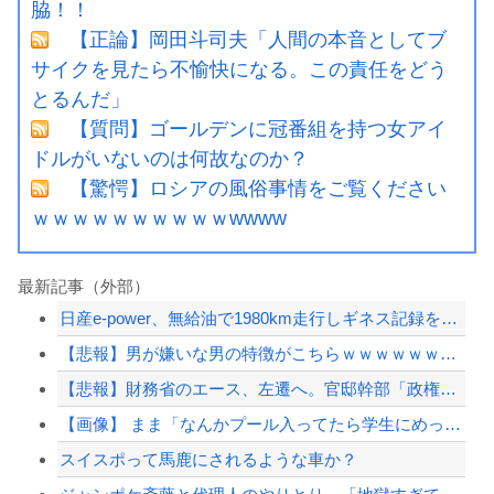
脇！！
【正論】岡田斗司夫「人間の本音としてブ
サイクを見たら不愉快になる。この責任をどう
とるんだ」
【質問】ゴールデンに冠番組を持つ女アイ
ドルがいないのは何故なのか？
【驚愕】ロシアの風俗事情をご覧ください
ｗｗｗｗｗｗｗｗｗｗwwww
最新記事（外部）
日産e-power、無給油で1980km走行しギネス記録を達成、無駄な発電や送電...
【悲報】男が嫌いな男の特徴がこちらｗｗｗｗｗｗｗｗｗｗ
【悲報】財務省のエース、左遷へ。官邸幹部「政権に協力的でなかったから」
【画像】 まま「なんかプール入ってたら学生にめっちゃ見られたw」
スイスポって馬鹿にされるような車か？