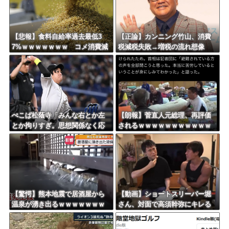
日本旅行キャンセルすべきか…1万年ぶり史上最大級の火山の兆し＝韓国の反応
更新中止のお知らせ
【悲報】食料自給率過去最低3
【正論】カンニング竹山、消費
7%ｗｗｗｗｗｗｗ コメ消費減
税減税失敗→増税の流れ想像
海外「おめでとうタキ！」リヴァプール南野がバースデーゴール！！
響く・・・
「次誰が総理やりたいと思いま
す？」
Powered by livedoor 相互RSS
ぺこぱ松蔭寺「みんな右とか左
【朗報】菅直人元総理、再評価
とか拘りすぎ。思想関係なく応
されるｗｗｗｗｗｗｗｗｗｗｗ
援しようよ」
ｗｗｗｗｗｗｗ
【驚愕】熊本地震で居酒屋から
【動画】ショートスリーパー堀
温泉が湧き出るｗｗｗｗｗｗｗ
さん、対面で高須幹弥にキレる
ｗｗｗｗｗ
ｗｗｗｗｗｗｗｗｗ