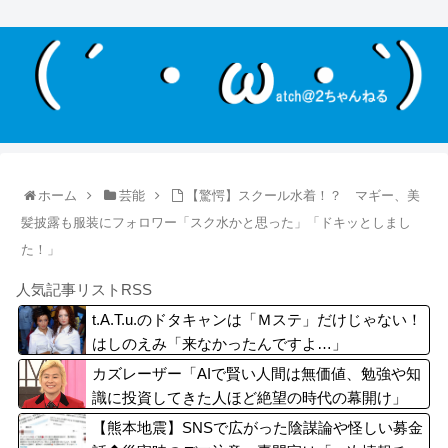
ホーム
芸能
【驚愕】スクール水着！？ マギー、美
髪披露も服装にフォロワー「スク水かと思った」「ドキッとしまし
た！」
人気記事リストRSS
t.A.T.u.のドタキャンは「Ｍステ」だけじゃない！
はしのえみ「来なかったんですよ…」
カズレーザー「AIで賢い人間は無価値、勉強や知
識に投資してきた人ほど絶望の時代の幕開け」
【熊本地震】SNSで広がった陰謀論や怪しい募金