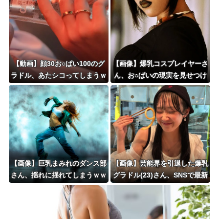
【動画】顔30お○ぱい100のグ
【画像】爆乳コスプレイヤーさ
ラドル、あたシコってしまうｗ
ん、お○ぱいの現実を見せつけ
ｗｗ
るｗｗｗ
【画像】巨乳まみれのダンス部
【画像】芸能界を引退した爆乳
さん、揺れに揺れてしまうｗｗ
グラドル(23)さん、SNSで最新
ｗｗｗｗ
お○ぱいが発見されてしまうｗ
ｗｗｗｗｗ