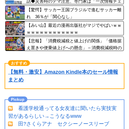
話◆災害時のデマ注意、専門家は「一次情報チェ
ックを」
【驚愕】サッカー王国ブラジルで進むサッカー離
れ 36％が「関心なし」
【みい山】最近の漫画出版社がマジでやばいｗｗ
ｗｗｗｗｗｗｗｗｗｗｗｗ
【悲報】「消費税減税と値上げの関係」「価格据
え置きや便乗値上げへの懸念」 – 消費税減税時の
小売価格の動向に注目集まる
【無料・激安】Amazon Kindle本のセール情報
まとめ
看護学校通ってる女友達に聞いたら実技実
習があるらしい→こうなるwww
田?さくらアナ セクシーノースリーブ