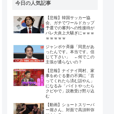
今日の人気記事
【悲報】韓国サッカー協
会、ガチでワールドカップ
予選での審判への性接待が
バレ大炎上大騒ぎにｗｗｗ
ｗｗｗｗｗ
ジャンポケ斉藤「同意があ
ったんです。本当です。信
じて下さい」 ←何でこの
主張が通らないの？
【悲報】ナイナイ岡村、家
事をめぐる妻の不満に「言
ってくれたら済む話やん」
になるみ「バイトやったら
クビやで」説教受け黙り込
む
【動画】ショートスリーパ
ー堀さん、対面で高須幹弥