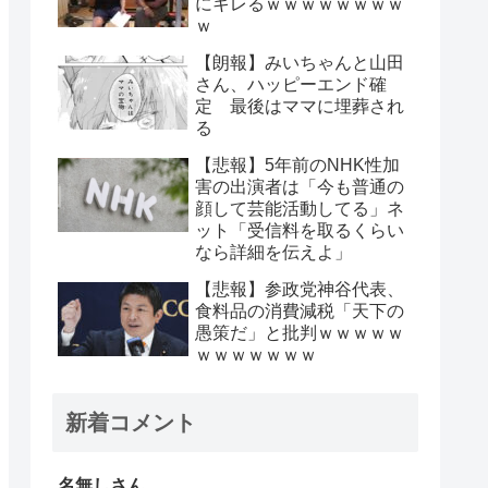
にキレるｗｗｗｗｗｗｗｗ
ｗ
【朗報】みいちゃんと山田
さん、ハッピーエンド確
定 最後はママに埋葬され
る
【悲報】5年前のNHK性加
害の出演者は「今も普通の
顔して芸能活動してる」ネ
ット「受信料を取るくらい
なら詳細を伝えよ」
【悲報】参政党神谷代表、
食料品の消費減税「天下の
愚策だ」と批判ｗｗｗｗｗ
ｗｗｗｗｗｗｗ
新着コメント
名無しさん