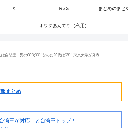
X
RSS
まとめのまと
オワタあんてな（私用）
自閉症 男の60代90%なのに20代は68% 東京大学が発表
ル情報まとめ
台湾軍が対応」と台湾軍トップ！