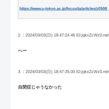
https://www.u-tokyo.ac.jp/focus/ja/articles/z050
2 ：2024/03/03(日) 18:47:24.46 ID:jqkxZcWz0.net
へー
3 ：2024/03/03(日) 18:47:35.00 ID:jqkxZcWz0.net
自閉症じゃうなかった