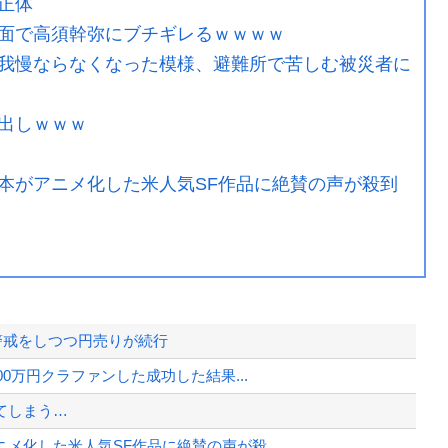
正体
面で高須幹弥にブチギレるｗｗｗｗ
我慢ならなくなった模様、避難所で苦しむ被災者に
出しｗｗｗ
本がアニメ化した米人気SF作品に絶賛の声が殺到
入警戒をしつつ円売りが続行
0万円クラファンした成功した結果...
てしまう…
化した米人気SF作品に絶賛の声が殺...