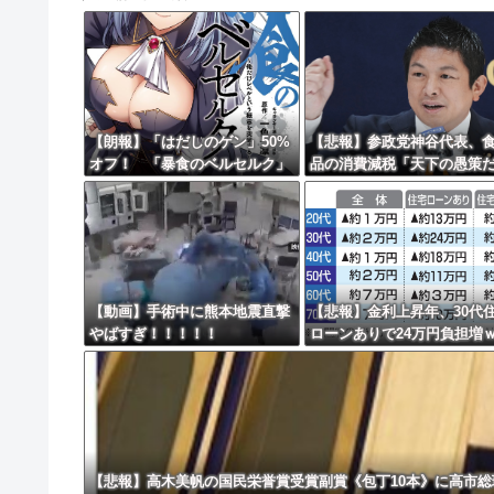
【動画】高速道路を走行中の車からリアガラスが飛
【悲報】Googleのエンジニア「AIで仕事がつ
8/4のニュース
日本旅行キャンセルすべきか…1万年ぶり史上
【朗報】「はだしのゲン」50%
【悲報】参政党神谷代表、
オフ！ 「暴食のベルセルク」
品の消費減税「天下の愚策
更新中止のお知らせ
14巻無料ｗｗｗｗｗｗ
と批判ｗｗｗｗｗｗｗｗｗ
海外「おめでとうタキ！」リヴァプール南野が
ｗ
【動画】手術中に熊本地震直撃
【悲報】金利上昇年、30代
やばすぎ！！！！！
ローンありで24万円負担増
ｗｗｗｗｗｗｗｗｗｗ
【悲報】高木美帆の国民栄誉賞受賞副賞《包丁10本》に高市