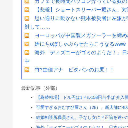
カフェで長時間パソコン弄っている奴の
【悲報】ショートスリーパー堀さん、対
思い通りに動かない熊本被災者に左派が
対して……
ヨーロッパが中国製メガソーラーを締め
姪にちoぽしゃぶらせたらこうなるwww
海外「ディズニーがゴミのようだ！」日
中
竹?由佳アナ ピタパンのお尻！！
最新記事（外部）
【為替相場】 ドル円は1ドル158円台半ば 介
可愛すぎるおむすび屋さん（28）、新店舗に400
結婚相談所職員さん、子なし女にド正論を述べ
海外「ディズニーがゴミのようだ！」日本がアニメ