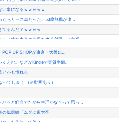
でもない事になるｗｗｗｗｗ
たらリース車だった」53歳無職が逮...
きてるんだ？ｗｗｗｗ
うと核被害者の立場を政治利用」と主張...
？
 UP SHOPが東京・大阪に...
のホンダやスズキも今年第2四半期に大...
む。などがKindleで実質半額...
へ…
族とかも憧れる
んだよ」大本営「現地調達」陸軍「え？...
なってしまう （※動画あり）
、様々な憶測が飛び交う。1週間ぶり...
、暴動第二波不可避へ
バッと鮮血でたから生理かな？って思っ...
集の似顔絵「ムダに東大卒」
なかった失敗って何？