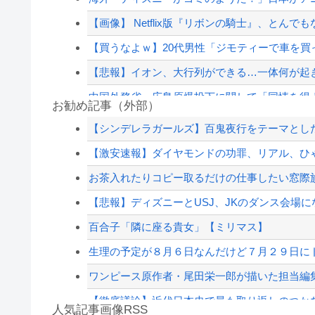
【画像】 Netflix版『リボンの騎士』、とん
【買うなよｗ】20代男性「ジモティーで車を買っ
【悲報】イオン、大行列ができる…一体何が起
中国外務省、広島原爆投下に関して「同情を得よ
お勧め記事（外部）
20代「50年ローンでええやろ」←これマジ？？
【シンデレラガールズ】百鬼夜行をテーマとしたPOP
韓国人「北米市場で売れまくりトヨタに続き日本
【激安速報】ダイヤモンドの功罪、リアル、ひゃくえ
東大「貯金あと数年で尽きます」→研究者削減
お茶入れたりコピー取るだけの仕事したい窓際
大日本帝国陸軍「侵攻できたとして、食糧どうす
【悲報】ディズニーとUSJ、JKのダンス会場に
【配信者】「金バエ」のSNS更新が1週間途絶え
百合子「隣に座る貴女」【ミリマス】
【緊急速報】NYで警官が黒人男性の首を絞め
生理の予定が８月６日なんだけど７月２９日にド
ワンピース原作者・尾田栄一郎が描いた担当編
【徹底議論】近代日本史で最も取り返しのつか
人気記事画像RSS