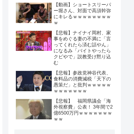
【動画】ショートスリーパ
ー堀さん、対面で高須幹弥
にキレるｗｗｗｗｗｗｗｗ
ｗ
【悲報】ナイナイ岡村、家
事をめぐる妻の不満に「言
ってくれたら済む話やん」
になるみ「バイトやったら
クビやで」説教受け黙り込
む
【悲報】参政党神谷代表、
食料品の消費減税「天下の
愚策だ」と批判ｗｗｗｗｗ
ｗｗｗｗｗｗｗ
【悲報】 福岡県議会「海
外視察費」公表！ 3年間で2
億6500万円ｗｗｗｗｗｗｗ
ｗｗ