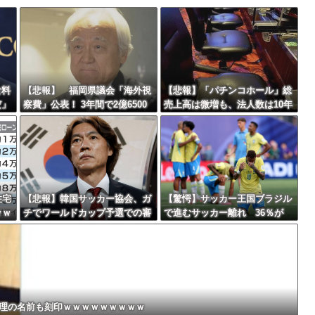
んでくる事故(ﾟoﾟ)
Powered by livedoor 相互RSS
まらなくなった」
最大級の火山の兆し＝韓国の反応
食料
【悲報】 福岡県議会「海外視
【悲報】「パチンコホール」総
だ」
察費」公表！ 3年間で2億6500
売上高は微増も、法人数は10年
ｗｗ
万円ｗｗｗｗｗｗｗｗｗ
間で半減 黒字企業割合は5年
バースデーゴール！！
ぶりに7割超え
住宅
【悲報】韓国サッカー協会、ガ
【驚愕】サッカー王国ブラジル
ｗｗ
チでワールドカップ予選での審
で進むサッカー離れ 36％が
Powered by livedoor 相互RSS
判への性接待がバレ大炎上大騒
「関心なし」
ぎにｗｗｗｗｗｗｗｗ
総理の名前も刻印ｗｗｗｗｗｗｗｗｗ