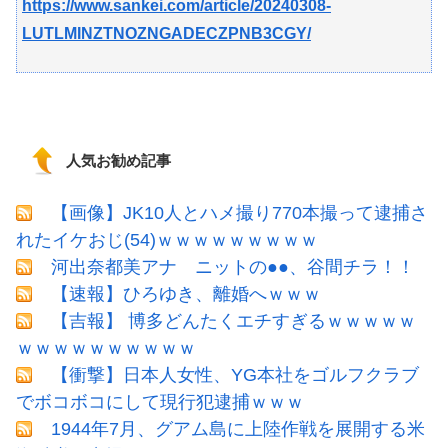
https://www.sankei.com/article/20240308-
LUTLMINZTNOZNGADECZPNB3CGY/
人気お勧め記事
【画像】JK10人とハメ撮り770本撮って逮捕さ
れたイケおじ(54)ｗｗｗｗｗｗｗｗｗ
河出奈都美アナ ニットの●●、谷間チラ！！
【速報】ひろゆき、離婚へｗｗｗ
【吉報】 博多どんたくエチすぎるｗｗｗｗｗ
ｗｗｗｗｗｗｗｗｗｗ
【衝撃】日本人女性、YG本社をゴルフクラブ
でボコボコにして現行犯逮捕ｗｗｗ
1944年7月、グアム島に上陸作戦を展開する米