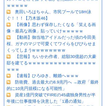
ｗｗｗｗｗ
奥田いろはちゃん、市民プールで18m泳
ぐ！！！【乃木坂46】
【画像】思わず保存したくなる「笑える画
像・最高な画像」貼っていけｗｗｗｗｗ
【動画】御当地アイドルだった頃の今田美
桜、ガチのマジで可愛くてワイらをびびらせま
くってしまうw w w w w w w w
【悲報】ちいかわ作者、総額30億超の大豪
邸を建てるｗｗｗｗｗｗｗｗｗｗｗｗｗｗｗｗ
ｗｗｗ
【速報】ひろゆき、離婚へｗｗｗ
防衛費、過去最大の8.9兆円へ →政府「最終
的に10兆円規模になる可能性」
資産1億円突破でFIREの45歳独身男性が半
年後に仕事復帰を決意した「1通の通知」