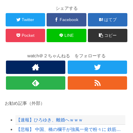
シェアする
Twitter
Facebook
はてブ
Pocket
LINE
コピー
watch＠２ちゃんねる をフォローする
お勧め記事（外部）
【速報】ひろゆき、離婚へｗｗｗ
【悲報】 中国、橋の欄干が強風一発で粉々に 鉄筋ゼロ 当局「接着剤でくっつけただけ」...