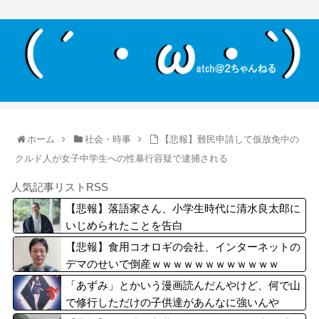
ホーム
社会・時事
【悲報】難民申請して仮放免中の
クルド人が女子中学生への性暴行容疑で逮捕される
人気記事リストRSS
【悲報】落語家さん、小学生時代に清水良太郎に
いじめられたことを告白
【悲報】食用コオロギの会社、インターネットの
デマのせいで倒産ｗｗｗｗｗｗｗｗｗｗｗｗ
「あずみ」とかいう漫画読んだんやけど、何で山
で修行しただけの子供達があんなに強いんや