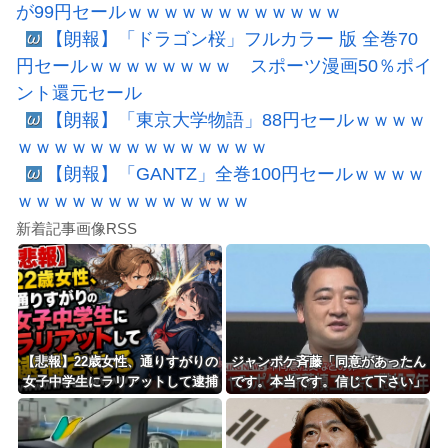
が99円セールｗｗｗｗｗｗｗｗｗｗｗｗ
【朗報】「ドラゴン桜」フルカラー 版 全巻70
円セールｗｗｗｗｗｗｗｗ スポーツ漫画50％ポイ
ント還元セール
【朗報】「東京大学物語」88円セールｗｗｗｗ
ｗｗｗｗｗｗｗｗｗｗｗｗｗｗ
【朗報】「GANTZ」全巻100円セールｗｗｗｗ
ｗｗｗｗｗｗｗｗｗｗｗｗｗ
新着記事画像RSS
【悲報】22歳女性、通りすがりの
ジャンポケ斉藤「同意があったん
女子中学生にラリアットして逮捕
です。本当です。信じて下さい」
されるｗｗｗｗｗｗｗｗｗｗｗｗ
←何でこの主張が通らないの？
ｗ