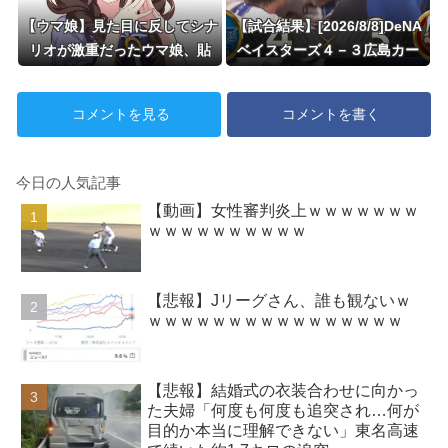
【ウマ娘】見た目に反してシナ
【試合結果】[2026/8/8]DeNA
リオが激重だったウマ娘、貼
ベイスターズ４－３広島カー
る。
プ 延長11回筒香の第10号サ
ヨナラホームラン！！！
コメントを見る
コメントを書く
今日の人気記事
【動画】女性審判炎上ｗｗｗｗｗｗｗ
ｗｗｗｗｗｗｗｗｗｗ
【悲報】Jリーグさん、誰も観ないｗ
ｗｗｗｗｗｗｗｗｗｗｗｗｗｗｗｗ
【悲報】結婚式の衣装合わせに向かっ
た夫婦「何度も何度も追突され…何が
目的か本当に理解できない」東名高速