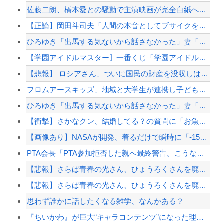
佐藤二朗、橋本愛との騒動で主演映画が完全白紙へｗｗｗｗｗ
【正論】岡田斗司夫「人間の本音としてブサイクを見たら不愉快になる。この責任をどうとる...
ひろゆき「出馬する気ないから話さなかった」妻「それでも不誠実だろ」→離婚協議へｗｗｗ...
【学園アイドルマスター】一番くじ「学園アイドルマスター Part7」12月発売決定
【悲報】 ロシアさん、ついに国民の財産を没収しはじめる
フロムアースキッズ、地域と大学生が連携し子どもの「自育」を育むイベント「諸福ジーク×...
ひろゆき「出馬する気ないから話さなかった」妻「それでも不誠実だろ」→離婚協議へｗｗｗ...
【衝撃】さかなクン、結婚してる？の質問に「お魚で幸せ」と答えた結果ｗｗｗ
【画像あり】NASAが開発、着るだけで瞬時に「-15℃冷却」する冷感ポンチョ3,98...
PTA会長「PTA参加拒否した親へ最終警告。こうなってもいい？」
【悲報】さらば青春の光さん、ひょうろくさんを廃墟に放置して炎上ｗｗｗｗ
【悲報】さらば青春の光さん、ひょうろくさんを廃墟に放置して炎上ｗｗｗｗ
思わず誰かに話したくなる雑学、なんかある？
『ちいかわ』が巨大“キャラコンテンツ”になった理由ｗｗｗｗｗｗｗｗｗｗｗ