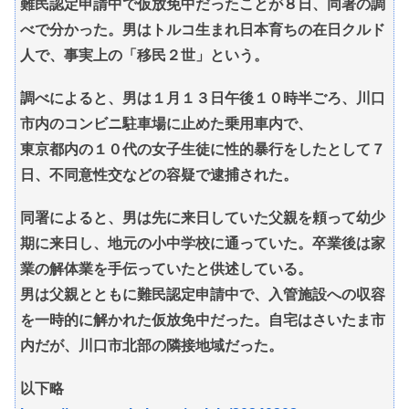
難民認定申請中で仮放免中だったことが８日、同署の調
べで分かった。男はトルコ生まれ日本育ちの在日クルド
人で、事実上の「移民２世」という。
調べによると、男は１月１３日午後１０時半ごろ、川口
市内のコンビニ駐車場に止めた乗用車内で、
東京都内の１０代の女子生徒に性的暴行をしたとして７
日、不同意性交などの容疑で逮捕された。
同署によると、男は先に来日していた父親を頼って幼少
期に来日し、地元の小中学校に通っていた。卒業後は家
業の解体業を手伝っていたと供述している。
男は父親とともに難民認定申請中で、入管施設への収容
を一時的に解かれた仮放免中だった。自宅はさいたま市
内だが、川口市北部の隣接地域だった。
以下略