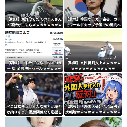
【動画】免許取りたてのまんさん
【悲報】韓国サッカー協会、ガチ
の運転がこちらｗｗｗｗｗｗｗｗ
でワールドカップ予選での審判へ
ｗｗｗｗ
の性接待がバレ大炎上大騒ぎにｗ
ｗｗｗｗｗｗｗ
【朗報】「ドラゴン桜」フルカラ
【動画】女性審判炎上ｗｗｗｗｗ
ー 版 全巻70円セールｗｗｗｗｗ
ｗｗｗｗｗｗｗｗｗｗｗｗ
ｗｗｗ スポーツ漫画50％ポイン
ト還元セール
ぺこぱ松蔭寺「みんな右とか左と
【悲報】「外国人受け入れ反対」
か拘りすぎ。思想関係なく応援し
大幅増ｗｗｗｗｗｗｗｗｗｗｗｗ
ようよ」
ｗｗｗｗｗｗ