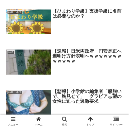
【ひまわり学級】支援学級に名前
話題・ネタ
は必要なのか？
【速報】日米両政府 円安是正へ
経済
週明け方針表明へｗｗｗｗｗｗｗ
ｗｗｗｗｗ
【悲報】小学館の編集者「服脱い
話題・ネタ
で、胸見せて」 グラビア志望の
女性に迫った過激要求
メニュー
ホーム
検索
トップ
サイドバー