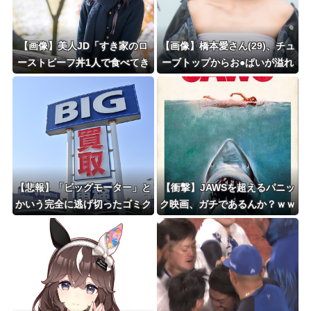
【画像】美人JD「すき家のロ
【画像】橋本愛さん(29)、チュ
ーストビーフ丼1人で食べてき
ーブトップからお●ぱいが溢れ
た！」←合成みたいと話題にｗ
そうｗｗｗwｗｗｗｗｗｗｗｗ
ｗｗｗｗｗｗｗ
❤
【悲報】「ビッグモーター」と
【衝撃】JAWSを超えるパニッ
かいう完全に逃げ切ったゴミク
ク映画、ガチであるんか？ｗｗ
ズｗｗｗｗｗ
ｗｗｗｗｗｗｗｗ