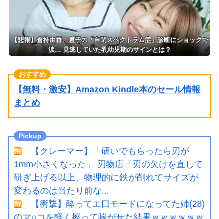
【悲報】倉持由香、息子の「自閉スペクトラム症」診断にショックで
涙… 見逃していた乳幼児期のサインとは？
【無料・激安】Amazon Kindle本のセール情報
まとめ
【クレーマー】「研いでもらったら刃が
1mm小さくなった」 刃物店「刃の欠けを直して
研ぎ上げる以上、物理的に鉄が削れてサイズが
変わるのは当たり前な...
【衝撃】酔ってエ口モードになってた姉(28)
のマ○コを軽く擦って喘がせた結果ｗｗｗｗｗｗ