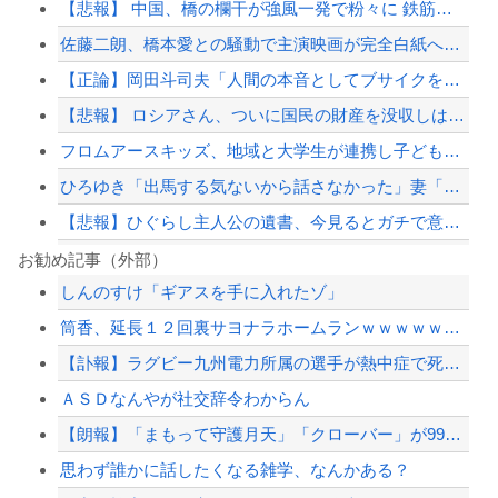
【悲報】 中国、橋の欄干が強風一発で粉々に 鉄筋ゼロ 当局「接着剤でくっつけただ...
佐藤二朗、橋本愛との騒動で主演映画が完全白紙へｗｗｗｗｗ
【正論】岡田斗司夫「人間の本音としてブサイクを見たら不愉快になる。この責任をどう...
【悲報】 ロシアさん、ついに国民の財産を没収しはじめる
フロムアースキッズ、地域と大学生が連携し子どもの「自育」を育むイベント「諸福ジー...
ひろゆき「出馬する気ないから話さなかった」妻「それでも不誠実だろ」→離婚協議へｗ...
【悲報】ひぐらし主人公の遺書、今見るとガチで意味不明すぎるｗｗｗｗ
【衝撃】さかなクン、結婚してる？の質問に「お魚で幸せ」と答えた結果ｗｗｗ
お勧め記事（外部）
しんのすけ「ギアスを手に入れたゾ」
【画像あり】NASAが開発、着るだけで瞬時に「-15℃冷却」する冷感ポンチョ3,...
筒香、延長１２回裏サヨナラホームランｗｗｗｗｗｗｗｗｗ
PTA会長「PTA参加拒否した親へ最終警告。こうなってもいい？」
【訃報】ラグビー九州電力所属の選手が熱中症で死亡 フィジー出身の26歳
【悲報】さらば青春の光さん、ひょうろくさんを廃墟に放置して炎上ｗｗｗｗ
ＡＳＤなんやが社交辞令わからん
【配信者】「金バエ」のSNS更新が1週間途絶え、様々な憶測が飛び交う。1週間ぶり...
【朗報】「まもって守護月天」「クローバー」が99円セールｗｗｗｗｗｗｗｗｗｗｗｗ
【緊急速報】NYで警官が黒人男性の首を絞め、暴動第二波不可避へ
思わず誰かに話したくなる雑学、なんかある？