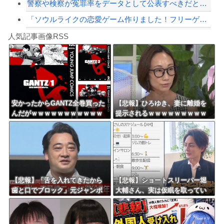
警察や検察が冤罪率をデータとして公表すべきだと思う
「ソウルライクの恋愛ゲーム作りました！フリーゲームです」→女の子と会話して「弱攻...
Powered by livedoor 相互RSS
【AI悲報】スマホ端末、平均価格8万円超へ
人気記事画像RSS
【動画】タイのティパンコーン王子が日本人女性とデートか？
8/4のニュース
日本旅行キャンセルすべきか…1万年ぶり史上最大級の火山の兆し＝韓国の反応
更新中止のお知らせ
安かったからGANTZ全巻買った
【悲報】ひろゆき、妻に離婚を
んだがｗｗｗｗｗｗｗｗｗｗｗ
提示されるｗｗｗｗｗｗｗｗｗ
海外「おめでとうタキ！」リヴァプール南野がバースデーゴール！！
ｗｗ
ｗｗｗｗｗｗｗ
Powered by livedoor 相互RSS
【悲報】「舌を入れてきたから
【悲報】ショートスリーパー堀
歯と口でブロック」元ジャンポ
大輔さん、実は仮眠を取ってい
ケ斉藤の不同意性交公判
たｗｗｗｗｗｗｗｗｗｗｗｗｗ
ｗｗ