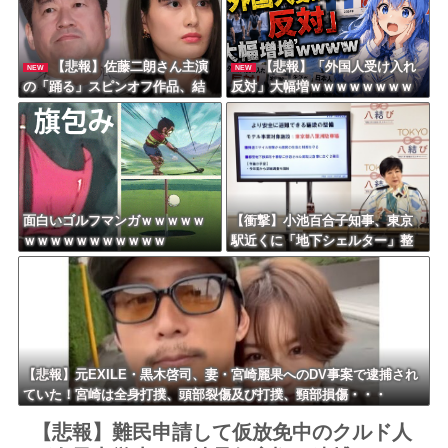
【悲報】佐藤二朗さん主演
【悲報】「外国人受け入れ
NEW
NEW
の「踊る」スピンオフ作品、結
反対」大幅増ｗｗｗｗｗｗｗｗ
局撮影中止が決定ｗｗｗｗｗｗ
ｗｗｗｗｗｗｗｗｗｗ
ｗｗｗ
面白いゴルフマンガｗｗｗｗｗ
【衝撃】小池百合子知事、東京
ｗｗｗｗｗｗｗｗｗｗｗ
駅近くに「地下シェルター」整
備を正式表明ｗｗｗｗｗｗｗｗ
ｗ
【悲報】元EXILE・黒木啓司、妻・宮崎麗果へのDV事案で逮捕され
ていた！宮崎は全身打撲、頭部裂傷及び打撲、頸部損傷・・・
【悲報】難民申請して仮放免中のクルド人