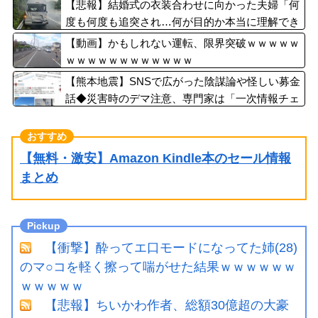
【悲報】結婚式の衣装合わせに向かった夫婦「何
度も何度も追突され…何が目的か本当に理解でき
ない」東名高速で続いた約1.7キロの追突
【動画】かもしれない運転、限界突破ｗｗｗｗｗ
ｗｗｗｗｗｗｗｗｗｗｗｗ
【熊本地震】SNSで広がった陰謀論や怪しい募金
話◆災害時のデマ注意、専門家は「一次情報チェ
ックを」
【無料・激安】Amazon Kindle本のセール情報
まとめ
【衝撃】酔ってエ口モードになってた姉(28)
のマ○コを軽く擦って喘がせた結果ｗｗｗｗｗｗ
ｗｗｗｗｗ
【悲報】ちいかわ作者、総額30億超の大豪