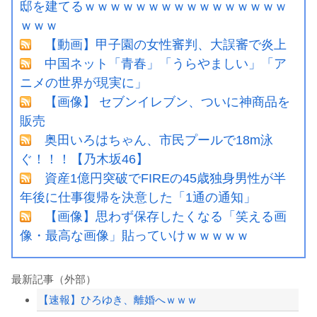
邸を建てるｗｗｗｗｗｗｗｗｗｗｗｗｗｗｗｗ
ｗｗｗ
【動画】甲子園の女性審判、大誤審で炎上
中国ネット「青春」「うらやましい」「ア
ニメの世界が現実に」
【画像】 セブンイレブン、ついに神商品を
販売
奥田いろはちゃん、市民プールで18m泳
ぐ！！！【乃木坂46】
資産1億円突破でFIREの45歳独身男性が半
年後に仕事復帰を決意した「1通の通知」
【画像】思わず保存したくなる「笑える画
像・最高な画像」貼っていけｗｗｗｗｗ
最新記事（外部）
【速報】ひろゆき、離婚へｗｗｗ