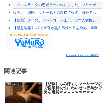
「ソウルライクの恋愛ゲーム作りました！フリーゲームです」→女の子と会話して「弱攻撃」...
韓国人「韓国サッカー協会の性接待報道、海外でも大騒ぎに・・・2002年W杯4強の記録...
【動画】タイのティパンコーン王子が日本人女性とデートか？
【緊急速報】NYで警官が黒人男性の首を絞め、暴動第二波不可避へ
Powered by livedoor 相互RSS
関連記事
【悲報】もみほぐしマッサージ店
話題・ネタ
で従業員女性にわいせつ行為かで
男を逮捕ｗｗｗｗｗｗｗｗｗ