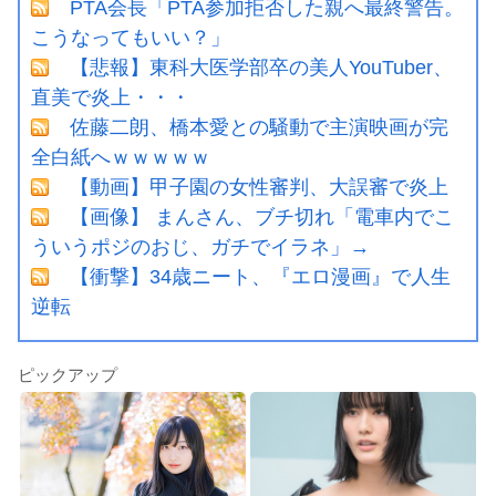
PTA会長「PTA参加拒否した親へ最終警告。
こうなってもいい？」
【悲報】東科大医学部卒の美人YouTuber、
直美で炎上・・・
佐藤二朗、橋本愛との騒動で主演映画が完
全白紙へｗｗｗｗｗ
【動画】甲子園の女性審判、大誤審で炎上
【画像】 まんさん、ブチ切れ「電車内でこ
ういうポジのおじ、ガチでイラネ」→
【衝撃】34歳ニート、『エロ漫画』で人生
逆転
ピックアップ