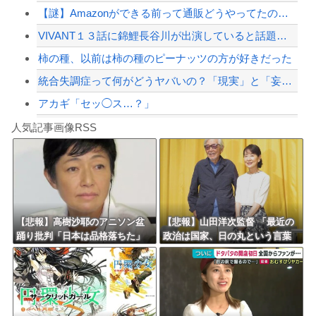
【謎】Amazonができる前って通販どうやってたの？？？？？？？？？？？？
【配信者】「金バエ」のSNS更新が1週間途絶え、様々な憶測が飛び交う。1週間ぶり...
VIVANT１３話に錦鯉長谷川が出演していると話題にｗｗｗ （※画像あり）
【緊急速報】NYで警官が黒人男性の首を絞め、暴動第二波不可避へ
柿の種、以前は柿の種のピーナッツの方が好きだった
統合失調症って何がどうヤバいの？「現実」と「妄想」の境界が崩れるってマジ？
アカギ「セッ◯ス…？」
Powered by livedoor 相互RSS
X民「職場のお姉さんが口からネットミーム出てきて好感持てる」←10万いいねｗｗ...
人気記事画像RSS
【動画】ゴルフ中の嵐を撮影していた男性が雷に打たれる事故。
8/4のニュース
日本旅行キャンセルすべきか…1万年ぶり史上最大級の火山の兆し＝韓国の反応
更新中止のお知らせ
【悲報】高樹沙耶のアニソン盆
【悲報】山田洋次監督 「最近の
踊り批判「日本は品格落ちた」
政治は国家、日の丸という言葉
海外「おめでとうタキ！」リヴァプール南野がバースデーゴール！！
で大論争！過去の大麻発言にも
を、間違った方向に使ってい
飛び火…「炎上気味なので」自
る」
ら幕引き図る