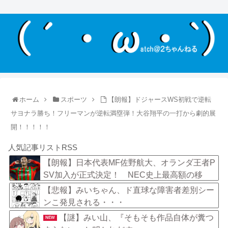
ホーム
スポーツ
【朗報】ドジャースWS初戦で逆転
サヨナラ勝ち！フリーマンが逆転満塁弾！大谷翔平の一打から劇的展
開！！！！！
人気記事リストRSS
【朗報】日本代表MF佐野航大、オランダ王者P
SV加入が正式決定！ NEC史上最高額の移
籍、最大約31億円か！！
【悲報】みいちゃん、ド直球な障害者差別シー
ンこ発見される・・・
【謎】みい山、『そもそも作品自体が糞つ
NEW