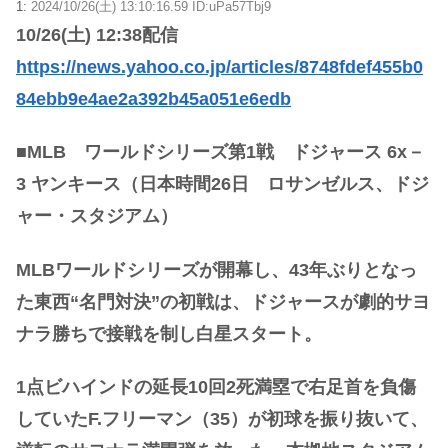
1:
2024/10/26(土) 13:10:16.59 ID:uPa57Tbj9
10/26(土) 12:38配信
https://news.yahoo.co.jp/articles/8748fdef455b0
84ebb9e4ae2a392b45a051e6edb
■MLB ワールドシリーズ第1戦 ドジャース 6x－
3 ヤンキース（日本時間26日 ロサンゼルス、ドジ
ャー・スタジアム）
MLBワールドシリーズが開幕し、43年ぶりとなっ
た東西“名門対決”の初戦は、ドジャースが劇的サヨ
ナラ勝ちで接戦を制し白星スタート。
1点ビハインドの延長10回2死満塁で右足首を負傷
していたF.フリーマン（35）が初球を振り抜いて、