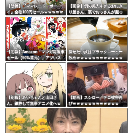
Powered by livedoor 相互RSS
【朗報】『ママレード・ボー
【画像】例の美人すぎるおにぎ
イ』全巻100円セールｗｗｗｗｗ
り屋さん、裏でおっさんが握っ
ｗｗｗ
ていたｗｗｗｗｗｗｗｗｗｗｗ
ｗｗｗｗｗｗ
【朗報】Amazon「マンガ毎週末
痩せたい奴はブラックコーヒー
セール（50%還元）」アツいス
飲めｗｗｗｗｗｗｗｗｗｗｗｗ
ポーツマンガ祭り最終日到
ｗ
来！！！
【朗報】みいちゃんと山田さ
【動画】スシロー、テロ被害再
ん、鎮静して無事アニメ化へｗ
びｗｗｗｗｗｗｗｗｗｗｗｗ
ｗｗｗｗｗｗｗｗ