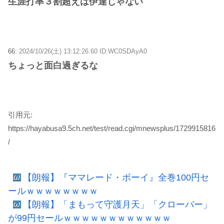
生涯打率３割超えは伊達じゃない
66:
2024/10/26(土) 13:12:26.60 ID:WC0SDAyA0
ちょっと面白過ぎるな
引用元:
https://hayabusa9.5ch.net/test/read.cgi/mnewsplus/1729915816
/
【朗報】『ママレード・ボーイ』全巻100円セ
ールｗｗｗｗｗｗｗｗ
【朗報】「まもって守護月天」「クローバー」
が99円セールｗｗｗｗｗｗｗｗｗｗｗｗ