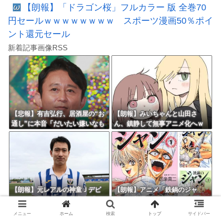
【朗報】「ドラゴン桜」フルカラー 版 全巻70
円セールｗｗｗｗｗｗｗｗ スポーツ漫画50％ポイ
ント還元セール
新着記事画像RSS
【悲報】有吉弘行、居酒屋の“お
【朗報】みいちゃんと山田さ
通し”に本音「だいたい嫌いなも
ん、鎮静して無事アニメ化へｗ
のが出てくる」「お通しカット
ｗｗｗｗｗｗｗｗ
してもらえますかって言ったこ
とある」
【朗報】元レアルの神童Ｊデビ
【朗報】アニメ「鉄鍋のジャ
ューへ！登録名「中井卓大ピ
ン」、普通にクソ面白いｗｗｗ
ピ」日本初挑戦の22歳今治MFが
ｗｗｗｗｗｗｗｗ
メニュー
ホーム
検索
トップ
サイドバー
開幕戦に先発