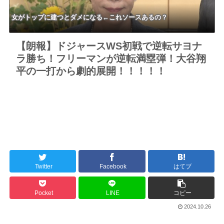
女がトップに建つとダメになる←これソースあるの？
【朗報】ドジャースWS初戦で逆転サヨナ
ラ勝ち！フリーマンが逆転満塁弾！大谷翔
平の一打から劇的展開！！！！！
Twitter
Facebook
はてブ
Pocket
LINE
コピー
2024.10.26