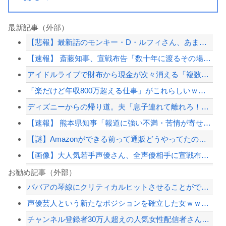
最新記事（外部）
【悲報】最新話のモンキー・D・ルフィさん、あまりにも情けなさ過ぎて炎上ｗｗｗ
【速報】 斎藤知事、宣戦布告「数十年に渡るその場しのぎの不適切会計、私の代でケリ...
アイドルライブで財布から現金が次々消える「複数のお客様より被害報告」警察に相談へ
「楽だけど年収800万超える仕事」がこれらしいｗｗｗｗｗ
ディズニーからの帰り道。夫「息子連れて離れろ！あと警察に通報！」私「助けて！」駅...
【速報】 熊本県知事「報道に強い不満・苦情が寄せられている」→TBSの報道特集が...
【謎】Amazonができる前って通販どうやってたの？？？？？？？？？？？？
【画像】大人気若手声優さん、全声優相手に宣戦布告をしてしまう...
インドネシア海軍代表団が来日、護衛艦「ゆうぎり」を含む横須賀研修及び幕僚協議を実...
お勧め記事（外部）
ババアの琴線にクリティカルヒットさせることができればこっちのもん
住宅街の隣に巨大データセンター爆誕。三井不動産「排熱？低周波音？データはまだ出せ...
声優芸人という新たなポジションを確立した女ｗｗｗｗｗｗｗｗｗｗｗｗｗｗｗｗｗｗ
結婚するという決断って重くないですか？
チャンネル登録者30万人超えの人気女性配信者さん、まさかの完全顔出し配信→◯◯に...
【ニュース】中国政府「台風１３号に三峡ダムが耐えられない！全開放流しろ！」⇒ 下...