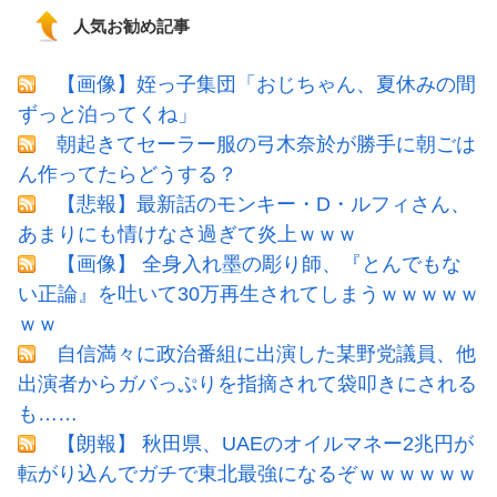
人気お勧め記事
【画像】姪っ子集団「おじちゃん、夏休みの間
ずっと泊ってくね」
朝起きてセーラー服の弓木奈於が勝手に朝ごは
ん作ってたらどうする？
【悲報】最新話のモンキー・D・ルフィさん、
あまりにも情けなさ過ぎて炎上ｗｗｗ
【画像】 全身入れ墨の彫り師、『とんでもな
い正論』を吐いて30万再生されてしまうｗｗｗｗｗ
ｗｗ
自信満々に政治番組に出演した某野党議員、他
出演者からガバっぷりを指摘されて袋叩きにされる
も……
【朗報】 秋田県、UAEのオイルマネー2兆円が
転がり込んでガチで東北最強になるぞｗｗｗｗｗｗ