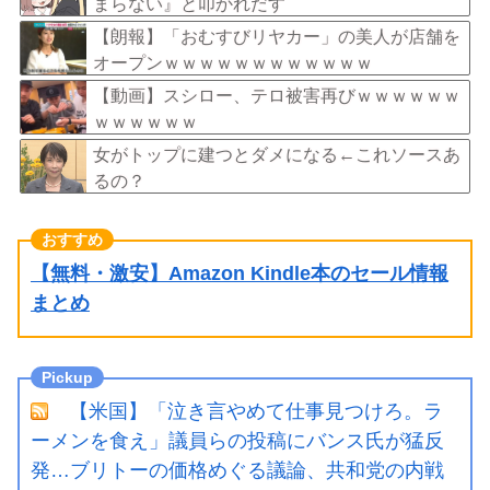
まらない』と叩かれだす
【朗報】「おむすびリヤカー」の美人が店舗を
オープンｗｗｗｗｗｗｗｗｗｗｗｗ
【動画】スシロー、テロ被害再びｗｗｗｗｗｗ
ｗｗｗｗｗｗ
女がトップに建つとダメになる←これソースあ
るの？
【無料・激安】Amazon Kindle本のセール情報
まとめ
【米国】「泣き言やめて仕事見つけろ。ラ
ーメンを食え」議員らの投稿にバンス氏が猛反
発…ブリトーの価格めぐる議論、共和党の内戦