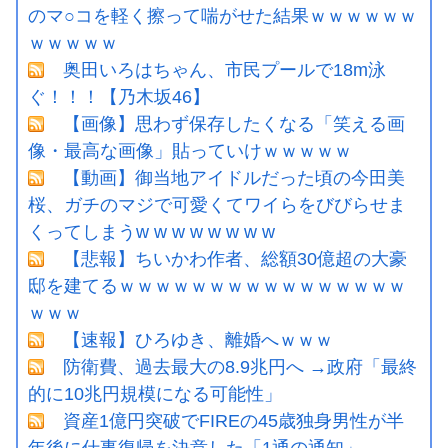
のマ○コを軽く擦って喘がせた結果ｗｗｗｗｗｗ
ｗｗｗｗｗ
奥田いろはちゃん、市民プールで18m泳
ぐ！！！【乃木坂46】
【画像】思わず保存したくなる「笑える画
像・最高な画像」貼っていけｗｗｗｗｗ
【動画】御当地アイドルだった頃の今田美
桜、ガチのマジで可愛くてワイらをびびらせま
くってしまうw w w w w w w w
【悲報】ちいかわ作者、総額30億超の大豪
邸を建てるｗｗｗｗｗｗｗｗｗｗｗｗｗｗｗｗ
ｗｗｗ
【速報】ひろゆき、離婚へｗｗｗ
防衛費、過去最大の8.9兆円へ →政府「最終
的に10兆円規模になる可能性」
資産1億円突破でFIREの45歳独身男性が半
年後に仕事復帰を決意した「1通の通知」