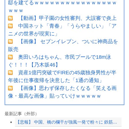
邸を建てるｗｗｗｗｗｗｗｗｗｗｗｗｗｗｗｗ
ｗｗｗ
【動画】甲子園の女性審判、大誤審で炎上
中国ネット「青春」「うらやましい」「ア
ニメの世界が現実に」
【画像】 セブンイレブン、ついに神商品を
販売
奥田いろはちゃん、市民プールで18m泳
ぐ！！！【乃木坂46】
資産1億円突破でFIREの45歳独身男性が半
年後に仕事復帰を決意した「1通の通知」
【画像】思わず保存したくなる「笑える画
像・最高な画像」貼っていけｗｗｗｗｗ
最新記事（外部）
【悲報】 中国、橋の欄干が強風一発で粉々に 鉄筋ゼロ 当局「接着剤でくっつけただ...