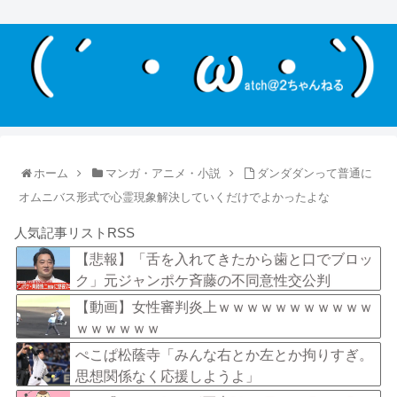
ホーム
マンガ・アニメ・小説
ダンダダンって普通に
オムニバス形式で心霊現象解決していくだけでよかったよな
人気記事リストRSS
【悲報】「舌を入れてきたから歯と口でブロッ
ク」元ジャンポケ斉藤の不同意性交公判
【動画】女性審判炎上ｗｗｗｗｗｗｗｗｗｗｗ
ｗｗｗｗｗｗ
ぺこぱ松蔭寺「みんな右とか左とか拘りすぎ。
思想関係なく応援しようよ」