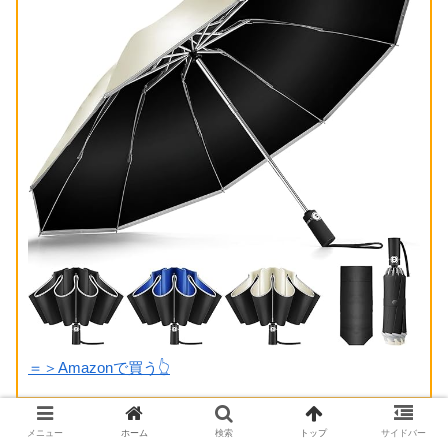
＝＞Amazonで買う👆
マンガ・アニメ・小説
メニュー
ホーム
検索
トップ
サイドバー