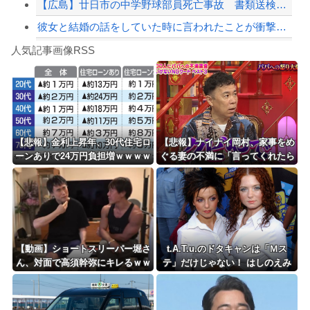
【広島】廿日市の中学野球部員死亡事故 書類送検の医師、別人のCT画像で診察した疑...
彼女と結婚の話をしていた時に言われたことが衝撃だった
Powered by livedoor 相互RSS
【疑問】葬式←まぁわかる 四十九日←いらねぇだろ
人気記事画像RSS
【動画】タイのティパンコーン王子が日本人女性とデートか？
8/4のニュース
日本旅行キャンセルすべきか…1万年ぶり史上最大級の火山の兆し＝韓国の反応
更新中止のお知らせ
【悲報】金利上昇年、30代住宅ロ
【悲報】ナイナイ岡村、家事をめ
ーンありで24万円負担増ｗｗｗｗ
ぐる妻の不満に「言ってくれたら
海外「おめでとうタキ！」リヴァプール南野がバースデーゴール！！
ｗｗｗｗｗｗｗｗ
済む話やん」になるみ「バイトや
ったらクビやで」説教受け黙り込
む
Powered by livedoor 相互RSS
【動画】ショートスリーパー堀さ
t.A.T.u.のドタキャンは「Ｍス
ん、対面で高須幹弥にキレるｗｗ
テ」だけじゃない！ はしのえみ
ｗｗｗｗｗｗｗ
「来なかったんですよ…」