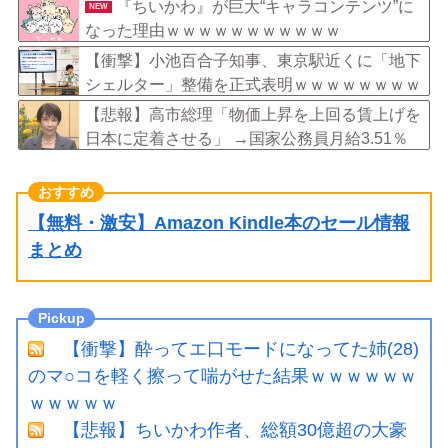
『ちいかわ』が巨大“キャラコンテンツ”に
NEW
なった理由ｗｗｗｗｗｗｗｗｗｗｗ
【衝撃】小池百合子知事、東京駅近くに「地下
シェルター」整備を正式表明ｗｗｗｗｗｗｗｗ
ｗ
【悲報】高市総理「物価上昇を上回る賃上げを
日本に定着させる」 →国家公務員月給3.51％
増へ 地方公務員も追随する見通し
【無料・激安】Amazon Kindle本のセール情報
まとめ
【衝撃】酔ってエ口モードになってた姉(28)
のマ○コを軽く擦って喘がせた結果ｗｗｗｗｗｗ
ｗｗｗｗｗ
【悲報】ちいかわ作者、総額30億超の大豪