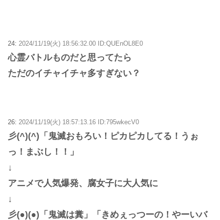
24:
2024/11/19(火) 18:56:32.00 ID:QUEnOL8E0
心霊バトルものだと思ってたら
ただのイチャイチャ多すぎない？
26:
2024/11/19(火) 18:57:13.16 ID:795wkecV0
彡(^)(^)「鬼滅おもろい！ピカピカしてる！うぉ
っ！まぶし！！」
↓
アニメで人気爆発、腐女子に大人気に
↓
彡(●)(●)「鬼滅は糞」「きめぇっつーの！やーいバ