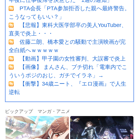
PTA会長「PTA参加拒否した親へ最終警告。
こうなってもいい？」
【悲報】東科大医学部卒の美人YouTuber、
直美で炎上・・・
佐藤二朗、橋本愛との騒動で主演映画が完
全白紙へｗｗｗｗｗ
【動画】甲子園の女性審判、大誤審で炎上
【画像】 まんさん、ブチ切れ「電車内でこ
ういうポジのおじ、ガチでイラネ」→
【衝撃】34歳ニート、『エロ漫画』で人生
逆転
ピックアップ マンガ・アニメ