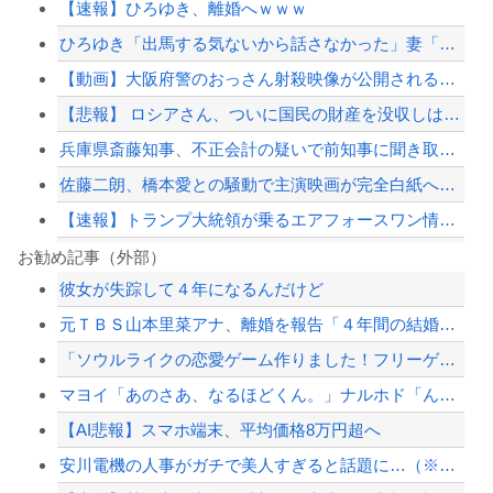
【速報】ひろゆき、離婚へｗｗｗ
ひろゆき「出馬する気ないから話さなかった」妻「それでも不誠実だろ」→離婚協議へｗ...
【動画】大阪府警のおっさん射殺映像が公開される。当然のように無抵抗だったことが発...
【悲報】 ロシアさん、ついに国民の財産を没収しはじめる
兵庫県斎藤知事、不正会計の疑いで前知事に聞き取り調査へ
佐藤二朗、橋本愛との騒動で主演映画が完全白紙へｗｗｗｗｗ
【速報】トランプ大統領が乗るエアフォースワン情報漏洩事件、流出元はバイデン政権の...
【画像】セブンイレブンのバイト「AIにちいかわの画像を食わせてっと………できた！...
お勧め記事（外部）
彼女が失踪して４年になるんだけど
【視聴率】ゴールデン帯でテレ東がフジを上回る トップはテレ朝
元ＴＢＳ山本里菜アナ、離婚を報告「４年間の結婚生活は宝物」・・・ヤフコメ民「宝...
【阪神】京セラDの観客が一斉に帰路につく寂しい光景 ８回代打立石正広が満塁で見逃...
「ソウルライクの恋愛ゲーム作りました！フリーゲームです」→女の子と会話して「弱攻...
PTA会長「PTA参加拒否した親へ最終警告。こうなってもいい？」
マヨイ「あのさあ、なるほどくん。」ナルホド「ん？どうしたの。」
【配信者】「金バエ」のSNS更新が1週間途絶え、様々な憶測が飛び交う。1週間ぶり...
【AI悲報】スマホ端末、平均価格8万円超へ
【緊急速報】NYで警官が黒人男性の首を絞め、暴動第二波不可避へ
安川電機の人事がガチで美人すぎると話題に…（※画像あり）