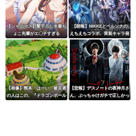
【シャニマス】髪下ろし水着ち
【朗報】NIKKEとペルソナの
ょこ先輩がエ〇チすぎる
えちえちコラボ、実装キャラ発
表ｗｗｗ
【画像】熊本「はーい、被災者
【悲報】デスノートの夜神月さ
の人はこの、『ドラゴンボール
ん、ぶっちゃけガチで正しかっ
の家』みたいな奴の中で過ごし
たｗｗｗｗ
てねー」