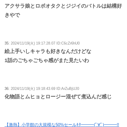
アクサラ娘とロボオタクとジジイのバトルは結構好
きやで
35:
2024/11/19(火) 19:17:28.07 ID:C6cZr6hU0
絵上手いしキャラも好きなんだけどな
1話のごちゃごちゃ感がまた見たいわ
36:
2024/11/19(火) 19:18:43.69 ID:ArZuBjUJ0
化物語とムヒョとロージー混ぜて煮込んだ感じ
【激熱】小学館の大規模な50%セールｷﾀ━━━(ﾟ∀ﾟ)━━━!!