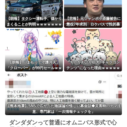
【朗報】タクシー運転手、儲かり
【悲報】元ジャンポケ斉藤被告に
まくることが判明ｗｗｗｗｗｗｗ
懲役7年求刑 ロケバスで性的暴
ｗｗｗｗｗｗｗｗｗｗｗｗｗｗｗ
行の罪ｗｗｗｗｗｗｗｗｗ
ｗｗｗ
【朗報】「まもって守護月天」
『ちいかわ』が巨大“キャラコン
「クローバー」が99円セールｗｗ
テンツ”になった理由ｗｗｗｗｗ
ｗｗｗｗｗｗｗｗｗｗ
ｗｗｗｗｗｗ
【熊本地震】SNSで広がった陰謀論や怪しい募金話◆災害時のデマ注
意、専門家は「一次情報チェックを」
ダンダダンって普通にオムニバス形式で心