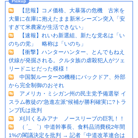
【悲報】コメ価格、大暴落の危機 古米を
大量に在庫に抱えたまま新米シーズン突入「安
すぎて米農家が生活できない」
【速報】れいわ新選組、新たな党名は「い
のちの党」 略称は「いのち」
【衝撃】ハンターハンター、とんでもねえ
伏線が発掘される。クルタ族の虐殺犯人がツェ
リードニヒだった模様！
中国製ルーター20機種にバックドア、外部
から完全制御のおそれ
アメリカ・ミシガン州の民主党予備選挙 イ
スラム教徒の“急進左派”候補が勝利確実に?トラ
ンプ氏は批判
刈川くるみアナ ノースリーブの巨乳！！
（ ´_ゝ`）中道幹事長、食料品消費税2年間
1%の閣議決定を批判 → 記者「中道改革連合は