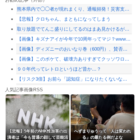
熊本県内で◯◯者が現れまくり、通報頻発！災害支援にも悪影響が及んでしまう…
（ ´_ゝ`）中道幹事長、食料品消費税2年間1%の閣議決定を批判 → 記者「中道...
【悲報】クロちゃん、まともになってしまう
暴力行為法違反の疑いで、毎日新聞記者を逮捕
取り放題でてんこ盛りにしてるのはまあ見かけるが持ち帰りはなしでしょう、、、
【悲報】嫁に15年間嘘つかれてて心が壊れてるから相手してくれ
【画像】キズナアイが今年で10周年ってマジ？wwwwwwwwwwwwwwwww
【配信者】「金バエ」のSNS更新が1週間途絶え、様々な憶測が飛び交う。1週間ぶり...
【画像】ディズニーのおいなり巻（600円）、賛否両論ｗｗｗｗｗｗｗｗｗ
【緊急速報】NYで警官が黒人男性の首を絞め、暴動第二波不可避へ
【画像】このボケて、破壊力ありすぎてクッソワロタｗｗｗｗｗｗｗｗｗ
９０年代ってレトロというほど昔か…？
【リスク3倍】お前ら「認知症」になりたくないなら酒をやめろ
Powered by livedoor 相互RSS
【動画】両方馬鹿（笑）ミニストップでトラックと衝突したドラレコが（ノ∇`）
人気記事画像RSS
白石「あ、あきら様……？」あきら「……白石」
8/4のニュース
日本旅行キャンセルすべきか…1万年ぶり史上最大級の火山の兆し＝韓国の反応
更新中止のお知らせ
【悲報】5年前のNHK性加害の出
へずまりゅうって「人は変われ
演者は「今も普通の顔して芸能活
る」の最たる例だよな
海外「おめでとうタキ！」リヴァプール南野がバースデーゴール！！