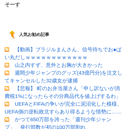
そーす
人気お勧め記事
【動画】ブラジルまんさん、信号待ちでお●ぱ
い丸だしｗｗｗｗｗｗｗｗｗｗｗｗ
山之内すず、意外とお胸が大きかった
週間少年ジャンプのグッズ(43億円分)を注文し
てキャンセルした32歳女が逮捕
【悲報】 町のお弁当屋さん「申し訳ないが消
費税1%になったらその分商品代を値上げするわ」
UEFAとFIFAの争いが完全に泥沼化した模様、
UEFA側の逆転敗北すらあり得るような情勢に……
かつて650万部を誇った「週刊少年ジャン
プ」、発行部数が初の100万部割れ