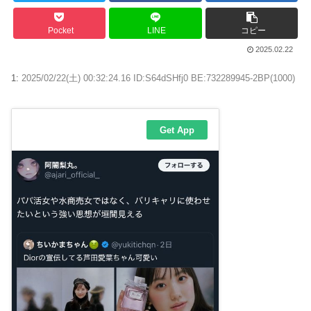
Pocket
LINE
コピー
2025.02.22
1:
2025/02/22(土) 00:32:24.16 ID:S64dSHfj0 BE:732289945-2BP(1000)