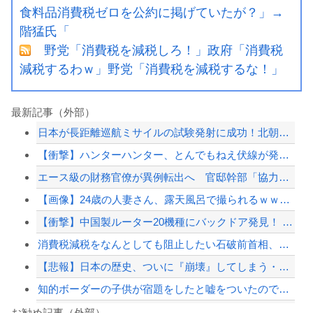
食料品消費税ゼロを公約に掲げていたが？」→
階猛氏「
野党「消費税を減税しろ！」政府「消費税
減税するわｗ」野党「消費税を減税するな！」
最新記事（外部）
日本が長距離巡航ミサイルの試験発射に成功！北朝鮮が激怒「日本が戦争国家になろうと...
【衝撃】ハンターハンター、とんでもねえ伏線が発掘される。クルタ族の虐殺犯人がツェ...
エース級の財務官僚が異例転出へ 官邸幹部「協力的でなかったから」
【画像】24歳の人妻さん、露天風呂で撮られるｗｗｗｗｗｗｗｗｗｗｗｗｗｗｗｗｗ
【衝撃】中国製ルーター20機種にバックドア発見！ ネットに繋ぐだけで35秒ごとに...
消費税減税をなんとしても阻止したい石破前首相、「何いってんのこいつ」と有権者をド...
【悲報】日本の歴史、ついに『崩壊』してしまう・・・・・
知的ボーダーの子供が宿題をしたと嘘をついたので、夜中にやらせて先に寝たら夫に殴ら...
【悲報】内田りこ「社会に戻りたいです」
お勧め記事（外部）