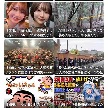
動してる」ネット「受信料を取る
くらいなら詳細を伝えよ」
Powered by livedoor 相互RSS
【悲報】「昼職顔」「夜職顔」っ
【悲報】ベトナム人「腹が減って
てなに？ SNSで広がる新たなル
婆さん殺した、車も盗んだ」
ッキズム論争ｗｗｗｗｗｗｗ
【画像】松本人志さん、大勢の若
「移民は富の象徴」スペインが50
いファンに囲まれてご満悦wwww
万人の不法移民を合法化、その狙
wwwwwwwwww
いと日本への教訓と [蚤の市★]
【朗報】「クレヨンしんちゃん」
【悲報】「消費税減税と値上げの