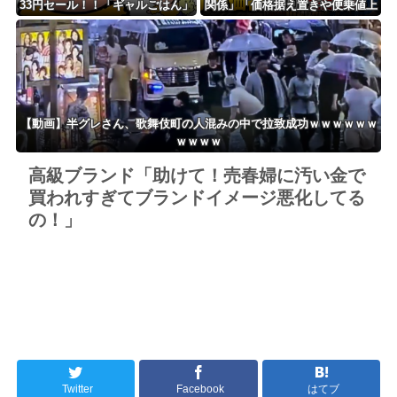
33円セール！！「ギャルごはん」
関係」「価格据え置きや便乗値上
全10巻 各227円！！
げへの懸念」 – 消費税減税時の
小売価格の動向に注目集まる
【動画】半グレさん、歌舞伎町の人混みの中で拉致成功ｗｗｗｗｗｗ
ｗｗｗｗ
高級ブランド「助けて！売春婦に汚い金で
買われすぎてブランドイメージ悪化してる
の！」
Twitter
Facebook
はてブ