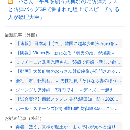
パさん「平和を願う式典なのに防弾ガラス
と防弾バッグSPで囲まれた壇上でスピーチする
人が総理大臣」
最新記事（外部）
【速報】 日本赤十字社、韓国に超希少血液Jr(a-)を提供「韓国内では適合する血...
【朗報】Vtuber界、新たなる『弱男の姫』が爆誕ｗｗｗｗｗｗｗｗｗｗｗ
ミッチーこと及川光博さん、56歳で再婚→新しい命まで授かるｗｗｗｗｗ
【動画】大阪府警のおっさん射殺映像が公開される。当然のように無抵抗だったことが発...
会社「君、転勤ね」→ 男性社員「それなら妻のほうが稼ぎいいんで辞めます」⇒ 結果...
ジャングリア沖縄「3万円です」←ディズニー超えの強気価格ｗｗｗ
【試合実況】西武スタメン 先発:隅田知一郎（2026.8.8）
ポール・スキーンズ(24) 9勝10敗 防御率3.96←こいつｗｗｗｗｗｗｗｗｗ...
【巨人対ヤクルト18回戦】巨人、7回裏無死二三塁から佐々木俊輔の2点タイムリーで...
お勧め記事（外部）
勇者「ほう、貴様が魔王か…よくぞ我が元へと辿り着いた。」
パさん「平和を願う式典なのに防弾ガラスと防弾バッグSPで囲まれた壇上でスピーチす...