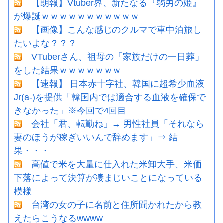
【朗報】Vtuber界、新たなる『弱男の姫』
が爆誕ｗｗｗｗｗｗｗｗｗｗｗ
【画像】こんな感じのクルマで車中泊旅し
たいよな？？？
VTuberさん、祖母の「家族だけの一日葬」
をした結果ｗｗｗｗｗｗｗ
【速報】 日本赤十字社、韓国に超希少血液
Jr(a-)を提供「韓国内では適合する血液を確保で
きなかった」※今回で4回目
会社「君、転勤ね」→ 男性社員「それなら
妻のほうが稼ぎいいんで辞めます」⇒ 結
果・・・
高値で米を大量に仕入れた米卸大手、米価
下落によって決算が凄まじいことになっている
模様
台湾の女の子に名前と住所聞かれたから教
えたらこうなるwwww