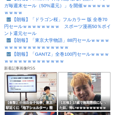
ガ毎週末セール（50%還元）」を開催ｗｗｗｗｗｗ
ｗｗｗｗ
【朗報】「ドラゴン桜」フルカラー 版 全巻70
円セールｗｗｗｗｗｗｗｗ スポーツ漫画50％ポイ
ント還元セール
【朗報】「東京大学物語」88円セールｗｗｗｗ
ｗｗｗｗｗｗｗｗｗｗｗｗｗｗ
【朗報】「GANTZ」全巻100円セールｗｗｗｗ
ｗｗｗｗｗｗｗｗｗｗｗｗｗ
新着記事画像RSS
【衝撃】小池百合子知事、東京
【悲報】17歳で無期懲役になっ
駅近くに「地下シェルター」整
た奴、怖いｗｗｗｗｗｗｗｗｗ
備を正式表明ｗｗｗｗｗｗｗｗ
ｗｗｗｗｗｗｗｗｗｗｗｗｗｗ