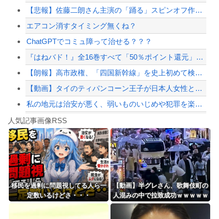
【悲報】佐藤二朗さん主演の「踊る」スピンオフ作品、結局撮影中止が決定wwwwww...
ジャンポケ斎藤と代理人のやりとり、「地獄すぎて完全にコントになってる……」と衝撃...
エアコン消すタイミング無くね？
【悲報】ひろゆきの妻、“離婚”を提示していたｗｗｗｗｗ
ChatGPTでコミュ障って治せる？？？
【配信者】「金バエ」のSNS更新が1週間途絶え、様々な憶測が飛び交う。1週間ぶり...
『はねバド！』全16巻すべて「50％ポイント還元」セール！6,336円分返ってく...
【緊急速報】NYで警官が黒人男性の首を絞め、暴動第二波不可避へ
【朗報】高市政権、「四国新幹線」を史上初めて検討開始
【動画】タイのティパンコーン王子が日本人女性とデートか？
私の地元は治安が悪く、弱いものいじめや犯罪を楽しみながら行うことが陽キャの条件だ...
Powered by livedoor 相互RSS
【急増】「外国人受け入れ反対」56.3％に わずか2年で20.7ポイント増、東大...
人気記事画像RSS
【誰？】日本をダメにした総理大臣と言えば？
8/4のニュース
日本旅行キャンセルすべきか…1万年ぶり史上最大級の火山の兆し＝韓国の反応
更新中止のお知らせ
移民を過剰に問題視してる人ら一
【動画】半グレさん、歌舞伎町の
定数いるけどさ・・・
人混みの中で拉致成功ｗｗｗｗｗ
海外「おめでとうタキ！」リヴァプール南野がバースデーゴール！！
ｗｗｗｗｗ