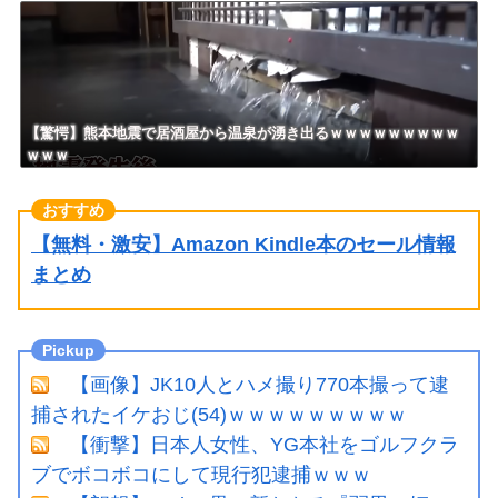
ｗｗｗｗｗｗｗ
させ人気出たなろう作品ｗｗｗ
ｗｗｗｗｗｗ
【驚愕】熊本地震で居酒屋から温泉が湧き出るｗｗｗｗｗｗｗｗｗ
ｗｗｗ
【無料・激安】Amazon Kindle本のセール情報
まとめ
【画像】JK10人とハメ撮り770本撮って逮
捕されたイケおじ(54)ｗｗｗｗｗｗｗｗｗ
【衝撃】日本人女性、YG本社をゴルフクラ
ブでボコボコにして現行犯逮捕ｗｗｗ