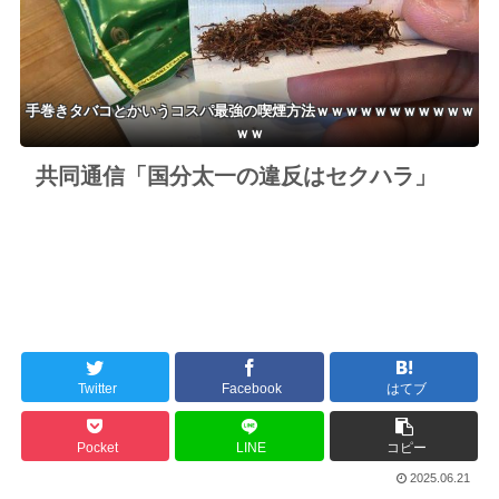
ト還元セール
手巻きタバコとかいうコスパ最強の喫煙方法ｗｗｗｗｗｗｗｗｗｗｗ
ｗｗ
共同通信「国分太一の違反はセクハラ」
Twitter
Facebook
はてブ
Pocket
LINE
コピー
2025.06.21