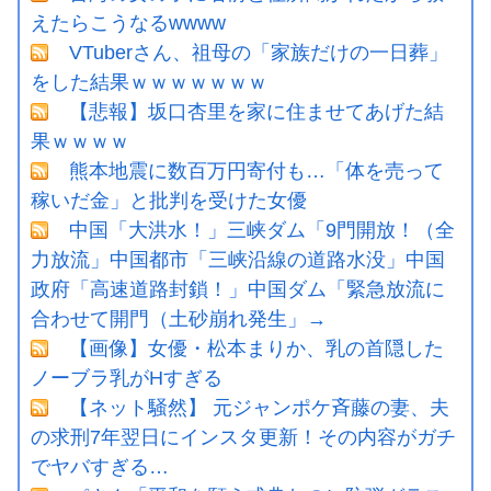
えたらこうなるwwww
VTuberさん、祖母の「家族だけの一日葬」
をした結果ｗｗｗｗｗｗｗ
【悲報】坂口杏里を家に住ませてあげた結
果ｗｗｗｗ
熊本地震に数百万円寄付も…「体を売って
稼いだ金」と批判を受けた女優
中国「大洪水！」三峡ダム「9門開放！（全
力放流」中国都市「三峡沿線の道路水没」中国
政府「高速道路封鎖！」中国ダム「緊急放流に
合わせて開門（土砂崩れ発生」→
【画像】女優・松本まりか、乳の首隠した
ノーブラ乳がHすぎる
【ネット騒然】 元ジャンポケ斉藤の妻、夫
の求刑7年翌日にインスタ更新！その内容がガチ
でヤバすぎる…