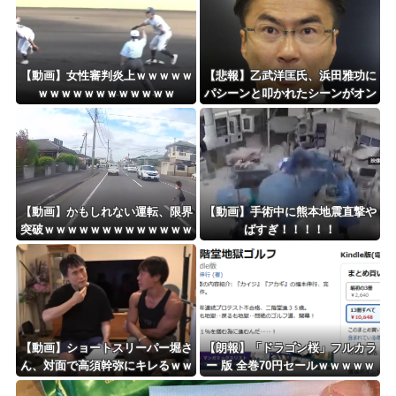
Powered by livedoor 相互RSS
【動画】女性審判炎上ｗｗｗｗｗ
【悲報】乙武洋匡氏、浜田雅功に
ｗｗｗｗｗｗｗｗｗｗｗｗ
パシーンと叩かれたシーンがオン
エアされず「障害者相手だと放送
されなくなる。俺、逆差別だと思
って」
【動画】かもしれない運転、限界
【動画】手術中に熊本地震直撃や
突破ｗｗｗｗｗｗｗｗｗｗｗｗｗ
ばすぎ！！！！！
ｗｗｗｗ
【動画】ショートスリーパー堀さ
【朗報】「ドラゴン桜」フルカラ
ん、対面で高須幹弥にキレるｗｗ
ー 版 全巻70円セールｗｗｗｗｗ
ｗｗｗｗｗｗｗ
ｗｗｗ スポーツ漫画50％ポイン