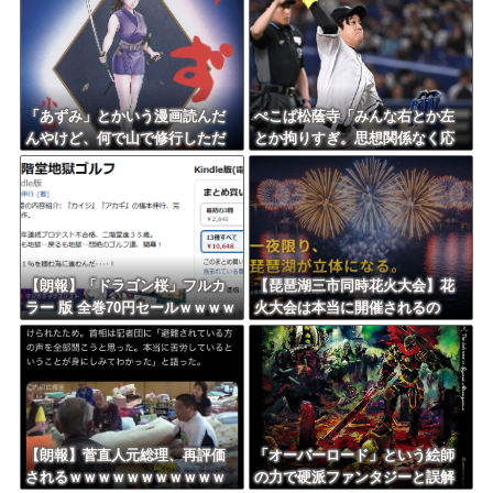
ｗ
ｗ
「あずみ」とかいう漫画読んだ
ぺこぱ松蔭寺「みんな右とか左
んやけど、何で山で修行しただ
とか拘りすぎ。思想関係なく応
けの子供達があんなに強いんや
援しようよ」
【朗報】「ドラゴン桜」フルカ
【琵琶湖三市同時花火大会】花
ラー 版 全巻70円セールｗｗｗｗ
火大会は本当に開催されるの
ｗｗｗｗ スポーツ漫画50％ポ
か…ＨＰで観覧券販売も消防へ
イント還元セール
の申請なし、３自治体は「関与
してない」と声明
【朗報】菅直人元総理、再評価
「オーバーロード」という絵師
されるｗｗｗｗｗｗｗｗｗｗｗ
の力で硬派ファンタジーと誤解