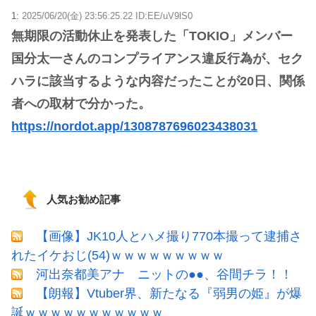
1:
2025/06/20(金) 23:56:25.22 ID:EE/uV9lS0
無期限の活動休止を発表した「TOKIO」メンバー
国分太一さんのコンプライアンス違反行為が、セク
ハラに該当するような内容だったことが20日、関係
者への取材で分かった。
https://nordot.app/1308787696023438031
人気お勧め記事
【画像】JK10人とハメ撮り770本撮って逮捕さ
れたイケおじ(54)ｗｗｗｗｗｗｗｗｗ
河出奈都美アナ ニットの●●、谷間チラ！！
【朗報】Vtuber界、新たなる『弱男の姫』が爆
誕ｗｗｗｗｗｗｗｗｗｗｗ