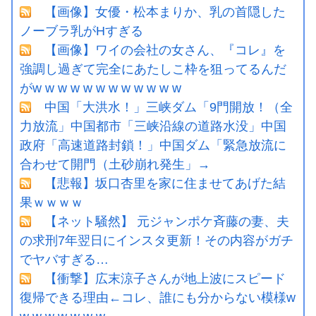
【画像】女優・松本まりか、乳の首隠した
ノーブラ乳がHすぎる
【画像】ワイの会社の女さん、『コレ』を
強調し過ぎて完全にあたしこ枠を狙ってるんだ
がw w w w w w w w w w w w
中国「大洪水！」三峡ダム「9門開放！（全
力放流」中国都市「三峡沿線の道路水没」中国
政府「高速道路封鎖！」中国ダム「緊急放流に
合わせて開門（土砂崩れ発生」→
【悲報】坂口杏里を家に住ませてあげた結
果ｗｗｗｗ
【ネット騒然】 元ジャンポケ斉藤の妻、夫
の求刑7年翌日にインスタ更新！その内容がガチ
でヤバすぎる…
【衝撃】広末涼子さんが地上波にスピード
復帰できる理由←コレ、誰にも分からない模様w