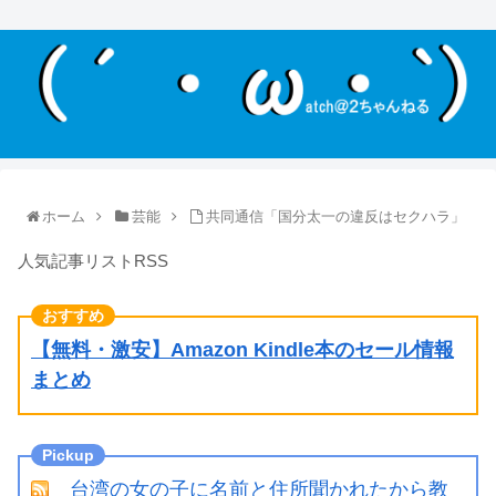
ホーム
芸能
共同通信「国分太一の違反はセクハラ」
人気記事リストRSS
【無料・激安】Amazon Kindle本のセール情報
まとめ
台湾の女の子に名前と住所聞かれたから教