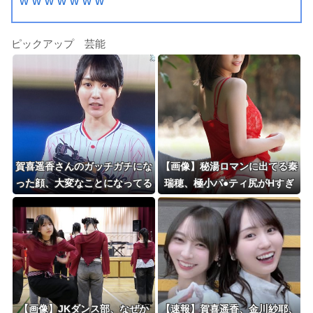
w w w w w w w
ピックアップ 芸能
賀喜遥香さんのガッチガチにな
【画像】秘湯ロマンに出てる秦
った顔、大変なことになってる
瑞穂、極小パ●ティ尻がHすぎ
って...
る
【画像】JKダンス部、なぜか
【速報】賀喜遥香、金川紗耶、