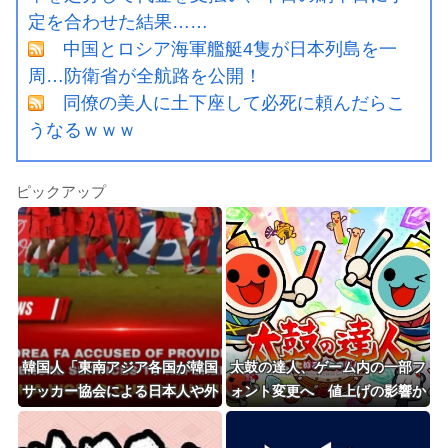
定を合わせた結果……
中国とロシア海軍艦艇4隻が日本列島を一
周…防衛省が全航路を公開！
同僚の美人に土下座して必死に頼んだらこ
うなるｗｗｗ
ピックアップ
韓国人「東南アジア各国が韓国
太鼓の達人、ゲーム内の一部フ
サッカー協会による日本人や外
ォント変更へ 値上げの影響か
国人審判接待を報道！」→「信
頼を揺るがす深刻なスキャンダ