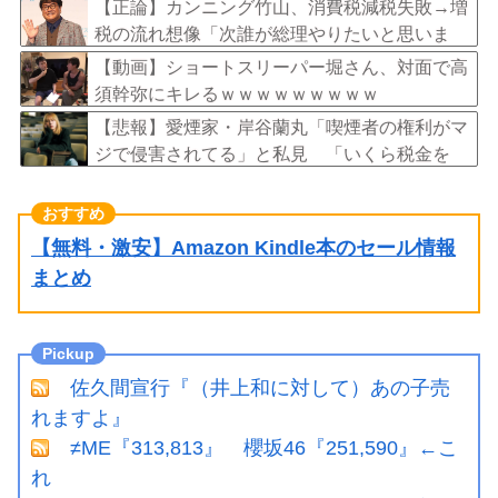
【正論】カンニング竹山、消費税減税失敗→増
税の流れ想像「次誰が総理やりたいと思いま
す？」
【動画】ショートスリーパー堀さん、対面で高
須幹弥にキレるｗｗｗｗｗｗｗｗｗ
【悲報】愛煙家・岸谷蘭丸「喫煙者の権利がマ
ジで侵害されてる」と私見 「いくら税金を
我々が払ってるんだと」
【無料・激安】Amazon Kindle本のセール情報
まとめ
佐久間宣行『（井上和に対して）あの子売
れますよ』
≠ME『313,813』 櫻坂46『251,590』←こ
れ