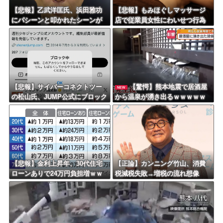
Powered by livedoor 相互RSS
【悲報】乙武洋匡氏、浜田雅功
【悲報】もみほぐしマッサージ
にパシーンと叩かれたシーンが
店で従業員女性にわいせつ行為
オンエアされず「障害者相手だ
かで男を逮捕ｗｗｗｗｗｗｗｗ
と放送されなくなる。俺、逆差
ｗ
別だと思って」
【悲報】サイバーコネクトツー
【驚愕】熊本地震で居酒屋
NEW
の松山氏、JUMP公式にブロック
から温泉が湧き出るｗｗｗｗｗ
されるｗｗｗｗｗｗｗｗｗｗｗ
ｗｗｗｗｗｗｗ
【悲報】金利上昇年、30代住宅
【正論】カンニング竹山、消費
ローンありで24万円負担増ｗｗ
税減税失敗→増税の流れ想像
ｗｗｗｗｗｗｗｗｗｗ
「次誰が総理やりたいと思いま
す？」