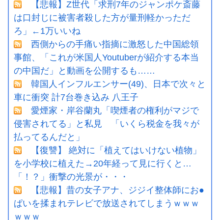
【悲報】Z世代「求刑7年のジャンポケ斎藤
は口封じに被害者殺した方が量刑軽かっただ
ろ」←1万いいね
西側からの手痛い指摘に激怒した中国総領
事館、「これが米国人Youtuberが紹介する本当
の中国だ」と動画を公開するも……
韓国人インフルエンサー(49)、日本で次々と
車に衝突 計7台巻き込み 八王子
愛煙家・岸谷蘭丸「喫煙者の権利がマジで
侵害されてる」と私見 「いくら税金を我々が
払ってるんだと」
【復讐】 絶対に「植えてはいけない植物」
を小学校に植えた→20年経って見に行くと…
「！？」衝撃の光景が・・・
【悲報】昔の女子アナ、ジジイ整体師にお●
ぱいを揉まれテレビで放送されてしまうｗｗｗ
ｗｗｗ