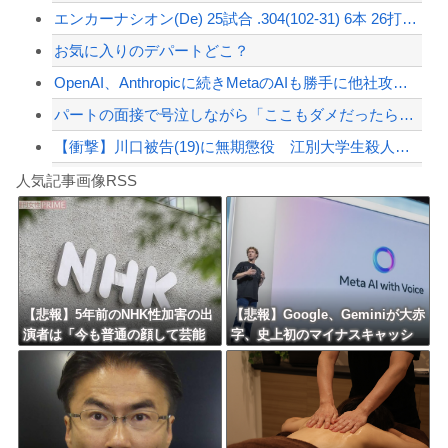
エンカーナシオン(De) 25試合 .304(102-31) 6本 26打点 出...
【配信者】「金バエ」のSNS更新が1週間途絶え、様々な憶測が飛び交う。1週間ぶり...
お気に入りのデパートどこ？
【緊急速報】NYで警官が黒人男性の首を絞め、暴動第二波不可避へ
OpenAI、Anthropicに続きMetaのAIも勝手に他社攻撃 嘘ξけど何...
パートの面接で号泣しながら「ここもダメだったらもう食べていけないんです」って熱弁...
【衝撃】川口被告(19)に無期懲役 江別大学生殺人事件、19歳で取り返しのつかな...
Powered by livedoor 相互RSS
【動画】自動ドアの仕組みを理解した富山のツバメが賢い。
人気記事画像RSS
【第一位】車で要らない装備、「電動シート」に決まる・・・
8/4のニュース
日本旅行キャンセルすべきか…1万年ぶり史上最大級の火山の兆し＝韓国の反応
更新中止のお知らせ
【悲報】5年前のNHK性加害の出
【悲報】Google、Geminiが大赤
演者は「今も普通の顔して芸能
字、史上初のマイナスキャッシ
海外「おめでとうタキ！」リヴァプール南野がバースデーゴール！！
活動してる」ネット「受信料を
ュフローに陥る・・・
取るくらいなら詳細を伝えよ」