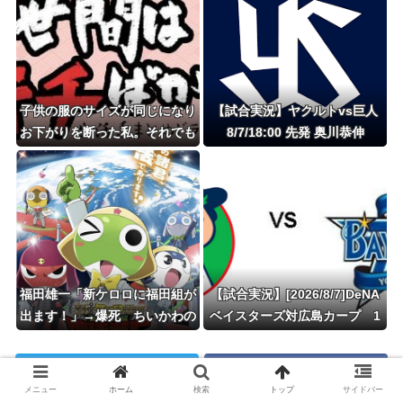
ル‥」
子供の服のサイズが同じになり
【試合実況】ヤクルトvs巨人
お下がりを断った私。それでも
8/7/18:00 先発 奥川恭伸
ママ友が毎シーズン『○サイズ
ない？』と聞いてきて・・・
福田雄一「新ケロロに福田組が
【試合実況】[2026/8/7]DeNA
出ます！」→爆死 ちいかわの
ベイスターズ対広島カープ 1
監督「原作に忠実に」→爆売れ
8:00〜
コメントを見る
コメントを書く
メニュー
ホーム
検索
トップ
サイドバー