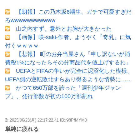
【朗報】この乃木坂6期生、ガチで可愛すぎだ
ろwwwwwwwwwww
山之内すず、意外とお胸が大きかった
【画像】咲-saki-作者、ようやく『奇乳』に気
付くｗｗｗｗ
【悲報】 町のお弁当屋さん「申し訳ないが消
費税1%になったらその分商品代を値上げするわ」
UEFAとFIFAの争いが完全に泥沼化した模様、
UEFA側の逆転敗北すらあり得るような情勢に……
かつて650万部を誇った「週刊少年ジャン
プ」、発行部数が初の100万部割れ
3:
2025/06/23(月) 22:17:22.41 ID:r98PfMYM0
単純に疲れる