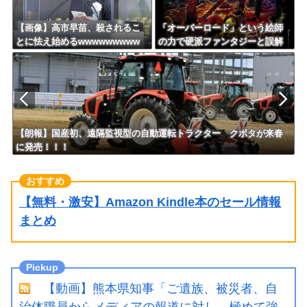
【画像】高市早苗、殺されるこ
「オーバーロード」という絵師
とに怯え始めるwwwwwwwww
の力で硬派ファンタジーと誤解
させ人気出たなろう作品ｗｗｗ
ｗｗｗｗｗｗ
【朗報】国産初、遠隔監視型の自動運転トラクター クボタが来春
に発売！！！
【無料・激安】Amazon Kindle本のセール情報
まとめ
【動画】熊本県知事「ご遺族、被災者、自
治体職員からメディアの報道に対し、極めて強