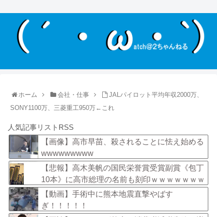
ホーム
会社・仕事
JALパイロット平均年収2000万、
SONY1100万、三菱重工950万←これ
人気記事リストRSS
【画像】高市早苗、殺されることに怯え始める
wwwwwwwww
【悲報】高木美帆の国民栄誉賞受賞副賞《包丁
10本》に高市総理の名前も刻印ｗｗｗｗｗｗｗ
ｗｗ
【動画】手術中に熊本地震直撃やばす
ぎ！！！！！