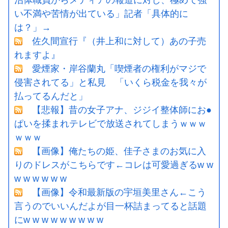
い不満や苦情が出ている」記者「具体的に
は？」→
佐久間宣行『（井上和に対して）あの子売
れますよ』
愛煙家・岸谷蘭丸「喫煙者の権利がマジで
侵害されてる」と私見 「いくら税金を我々が
払ってるんだと」
【悲報】昔の女子アナ、ジジイ整体師にお●
ぱいを揉まれテレビで放送されてしまうｗｗｗ
ｗｗｗ
【画像】俺たちの姫、佳子さまのお気に入
りのドレスがこちらです←コレは可愛過ぎるw w
w w w w w w
【画像】令和最新版の宇垣美里さん←こう
言うのでいいんだよが目一杯詰まってると話題
にw w w w w w w w w