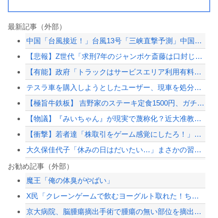
最新記事（外部）
中国「台風接近！」台風13号「三峡直撃予測」中国「上流大洪水！（三峡上流」中国都...
【悲報】Z世代「求刑7年のジャンポケ斎藤は口封じに被害者殺した方が量刑軽かっただ...
【有能】政府「トラックはサービスエリア利用有料化すればサボらず走るし流問題解決じ...
テスラ車を購入しようとしたユーザー、現車を処分して代金を支払い、平日の納車日に予...
【極旨牛鉄板】 吉野家のステーキ定食1500円、ガチで美味そうｗｗｗ
【物議】『みいちゃん』が現実で蔑称化？近大准教授「文化芸術は人を傷つけてもよい。...
【衝撃】若者達「株取引をゲーム感覚にしたろ！」→結果
大久保佳代子「休みの日はだいたい…」まさかの習慣を暴露ｗｗｗ
人が当たり前にやってるけど自分はできないことありますか？
お勧め記事（外部）
魔王「俺の体臭がやばい」
大久保佳代子「休みの日はだいたい…」まさかの習慣を暴露ｗｗｗ
X民「クレーンゲームで飲むヨーグルト取れた！ちゃんと冷蔵庫で冷やされてたし問題な...
【速報】外人の医療費未払いが多すぎたので病院が外人の治療を断るようになってしまう
京大病院、脳腫瘍摘出手術で腫瘍の無い部位を摘出してしまう 手術ミスで50代女性患...
【悲報】みいちゃんの作者さん、泣いてしまう😢