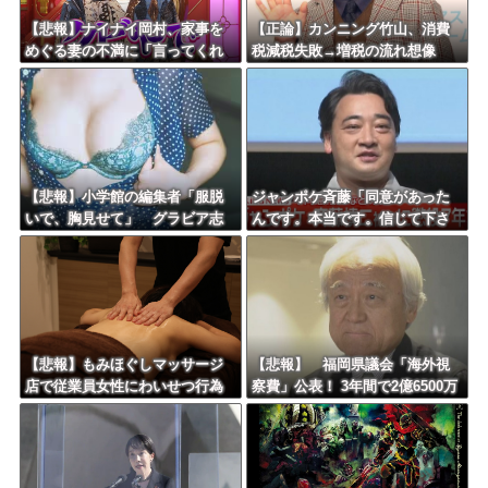
【悲報】ナイナイ岡村、家事を
【正論】カンニング竹山、消費
めぐる妻の不満に「言ってくれ
税減税失敗→増税の流れ想像
たら済む話やん」になるみ「バ
「次誰が総理やりたいと思いま
イトやったらクビやで」説教受
す？」
け黙り込む
【悲報】小学館の編集者「服脱
ジャンポケ斉藤「同意があった
いで、胸見せて」 グラビア志
んです。本当です。信じて下さ
望の女性に迫った過激要求
い」 ←何でこの主張が通らな
いの？
【悲報】もみほぐしマッサージ
【悲報】 福岡県議会「海外視
店で従業員女性にわいせつ行為
察費」公表！ 3年間で2億6500万
かで男を逮捕ｗｗｗｗｗｗｗｗ
円ｗｗｗｗｗｗｗｗｗ
ｗ