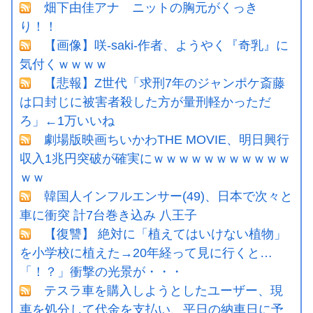
畑下由佳アナ ニットの胸元がくっき
り！！
【画像】咲-saki-作者、ようやく『奇乳』に
気付くｗｗｗｗ
【悲報】Z世代「求刑7年のジャンポケ斎藤
は口封じに被害者殺した方が量刑軽かっただ
ろ」←1万いいね
劇場版映画ちいかわTHE MOVIE、明日興行
収入1兆円突破が確実にｗｗｗｗｗｗｗｗｗｗｗ
ｗｗ
韓国人インフルエンサー(49)、日本で次々と
車に衝突 計7台巻き込み 八王子
【復讐】 絶対に「植えてはいけない植物」
を小学校に植えた→20年経って見に行くと…
「！？」衝撃の光景が・・・
テスラ車を購入しようとしたユーザー、現
車を処分して代金を支払い、平日の納車日に予