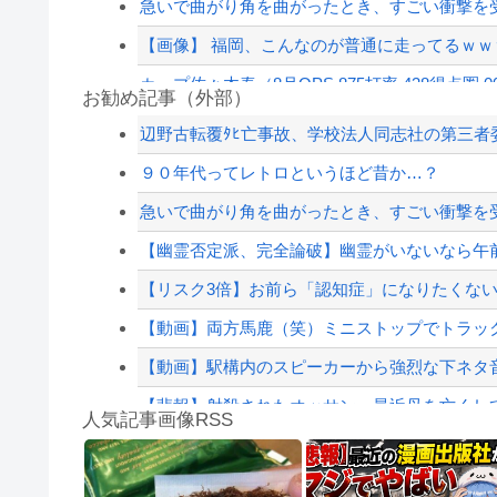
急いで曲がり角を曲がったとき、すごい衝撃を
【画像】 福岡、こんなのが普通に走ってるｗｗｗ
カープ佐々木泰（8月OPS.875打率.438得点圏.0
お勧め記事（外部）
クマが害獣扱いされる風潮にドラマ脚本家が不快
辺野古転覆ﾀﾋ亡事故、学校法人同志社の第三者委員
【画像】髪型が完全に『鬼頭』な女キャラwww
９０年代ってレトロというほど昔か…？
【衝撃】中国製ルーター20機種にバックドア発見！
急いで曲がり角を曲がったとき、すごい衝撃を
【草】アル中「水飲みたくない！」 グラス「は
【幽霊否定派、完全論破】幽霊がいないなら午前
【配信者】「金バエ」のSNS更新が1週間途絶え
【リスク3倍】お前ら「認知症」になりたくな
【緊急速報】NYで警官が黒人男性の首を絞め
【動画】両方馬鹿（笑）ミニストップでトラック
【動画】駅構内のスピーカーから強烈な下ネタ音声
【悲報】射殺されたオッサン、最近母を亡くし
人気記事画像RSS
ショートスリーパーの堀さん、4時間寝てた事
白石「あ、あきら様……？」あきら「……白石