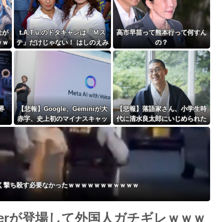
最大級の火山の兆し＝韓国の反応
社が
t.A.T.u.のドタキャンは「Ｍス
高市早苗って熊本行って何すん
ｗｗ
テ」だけじゃない！ はしのえみ
の？
「来なかったんですよ…」
バースデーゴール！！
界
【悲報】Google、Geminiが大
【悲報】落語家さん、小学生時
赤字、史上初のマイナスキャッ
代に清水良太郎にいじめられた
Powered by livedoor 相互RSS
シュフローに陥る・・・
ことを告白
く撃ち殺す必要なかったｗｗｗｗｗｗｗｗｗｗｗ
berが登場して外国人ガチギレｗｗｗ