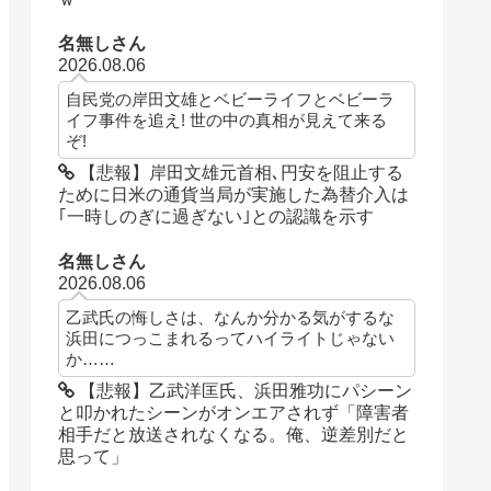
名無しさん
2026.08.06
自民党の岸田文雄とベビーライフとベビーラ
イフ事件を追え! 世の中の真相が見えて来る
ぞ!
【悲報】岸田文雄元首相､円安を阻止する
ために日米の通貨当局が実施した為替介入は
｢一時しのぎに過ぎない｣との認識を示す
名無しさん
2026.08.06
乙武氏の悔しさは、なんか分かる気がするな
浜田につっこまれるってハイライトじゃない
か……
【悲報】乙武洋匡氏、浜田雅功にパシーン
と叩かれたシーンがオンエアされず「障害者
相手だと放送されなくなる。俺、逆差別だと
思って」