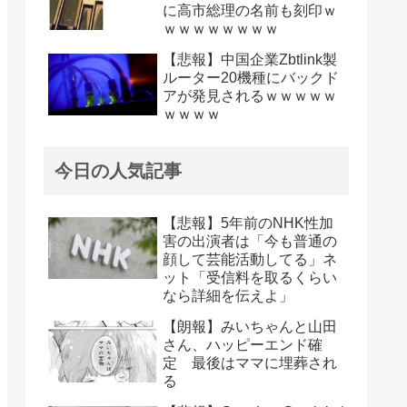
に高市総理の名前も刻印ｗ
ｗｗｗｗｗｗｗｗ
【悲報】中国企業Zbtlink製
ルーター20機種にバックド
アが発見されるｗｗｗｗｗ
ｗｗｗｗ
今日の人気記事
【悲報】5年前のNHK性加
害の出演者は「今も普通の
顔して芸能活動してる」ネ
ット「受信料を取るくらい
なら詳細を伝えよ」
【朗報】みいちゃんと山田
さん、ハッピーエンド確
定 最後はママに埋葬され
る