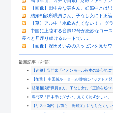
高市早苗、ガチで日銀に財政ファイナン
【画像】田中みな実さん、妊娠中とは思
結婚相談所職員さん、子なし女にド正論
【草】アル中「水飲みたくない！」 グ
中国に上陸する台風13号が絶妙なコー
長々と居座り続けるルートで……
【画像】深田えいみのスッピンを見たワイ、
最新記事（外部）
【速報】専門家「イオンモール熊本の爆心地に”
【衝撃】 中国製ルーター20機種にバックドア発見
結婚相談所職員さん、子なし女にド正論を述べ
専門家「日本車はダサい、見てて恥ずかしい」
【リスク3倍】お前ら「認知症」になりたくな