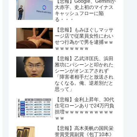
【悲報】Google、Geminiが
大赤字、史上初のマイナス
キャッシュフローに陥
る・・・
【悲報】もみほぐしマッサ
ージ店で従業員女性にわい
せつ行為かで男を逮捕ｗｗ
ｗｗｗｗｗｗｗ
【悲報】乙武洋匡氏、浜田
雅功にパシーンと叩かれた
シーンがオンエアされず
「障害者相手だと放送され
なくなる。俺、逆差別だと
思って」
【悲報】金利上昇年、30代
住宅ローンありで24万円負
担増ｗｗｗｗｗｗｗｗｗｗ
ｗｗ
【悲報】高木美帆の国民栄
誉賞受賞副賞《包丁10本》