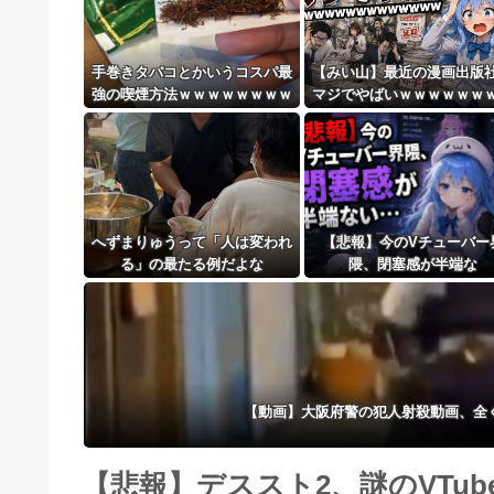
8/4のニュース
日本旅行キャンセルすべきか…1万年ぶり史上
手巻きタバコとかいうコスパ最
【みい山】最近の漫画出版
強の喫煙方法ｗｗｗｗｗｗｗｗ
マジでやばいｗｗｗｗｗｗ
更新中止のお知らせ
ｗｗｗｗｗ
ｗｗｗｗｗｗ
海外「おめでとうタキ！」リヴァプール南野が
へずまりゅうって「人は変われ
【悲報】今のVチューバー
る」の最たる例だよな
隈、閉塞感が半端な
い・・・・・
【動画】大阪府警の犯人射殺動画、全
【悲報】デススト2、謎のVTu