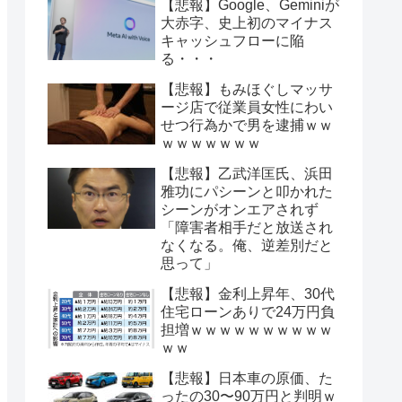
【悲報】Google、Geminiが
大赤字、史上初のマイナス
キャッシュフローに陥
る・・・
【悲報】もみほぐしマッサ
ージ店で従業員女性にわい
せつ行為かで男を逮捕ｗｗ
ｗｗｗｗｗｗｗ
【悲報】乙武洋匡氏、浜田
雅功にパシーンと叩かれた
シーンがオンエアされず
「障害者相手だと放送され
なくなる。俺、逆差別だと
思って」
【悲報】金利上昇年、30代
住宅ローンありで24万円負
担増ｗｗｗｗｗｗｗｗｗｗ
ｗｗ
【悲報】日本車の原価、た
ったの30〜90万円と判明ｗ