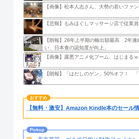
【画像】松本人志さん、大勢の若いファンに
【悲報】もみほぐしマッサージ店で従業員
【朗報】26年上半期の輸出額最高 2年連
い、日本食の認知度が向上」
【画像】露悪アニメ化ブーム、はじまるｗ
【朗報】「はだしのゲン」50%オフ！ 「
【無料・激安】Amazon Kindle本のセー