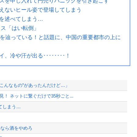
スを申し入れて円売りパニックを引き起こす
えないヒール姿で登場してしまう
を述べてしまう…
ラス「はい転倒」
スを辿っている！と話題に、中国の重要都市の上に
冷や汗が出る････････！
こんなもの”があったんだけど…」
！ ネットに繋ぐだけで35秒ごと...
てしまう…
いなら酒をやめろ