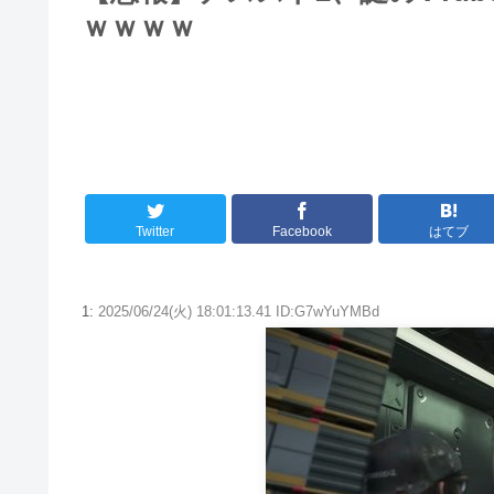
ｗｗｗｗ
Twitter
Facebook
はてブ
1:
2025/06/24(火) 18:01:13.41 ID:G7wYuYMBd