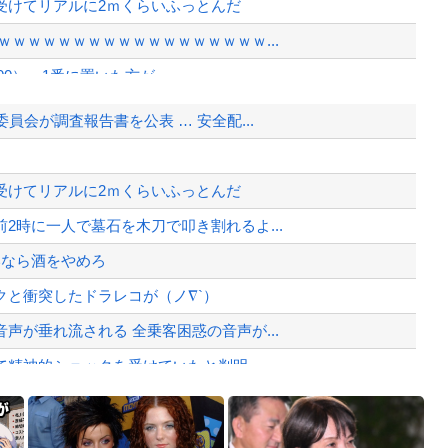
受けてリアルに2ｍくらいふっとんだ
ｗｗｗｗｗｗｗｗｗｗｗｗｗｗｗｗｗ...
00）←1番に置いた方が...
感、「何度もクマに会ったことがあるけ...
会が調査報告書を公表 … 安全配...
www
 ネットに繋ぐだけで35秒ごとに...
受けてリアルに2ｍくらいふっとんだ
い転倒」
2時に一人で墓石を木刀で叩き割れるよ...
、様々な憶測が飛び交う。1週間ぶり...
いなら酒をやめろ
、暴動第二波不可避へ
と衝突したドラレコが（ノ∇`）
が垂れ流される 全乗客困惑の音声が...
て精神的ショックを受けていたと判明
がバレる
Powered by livedoor 相互RSS
」