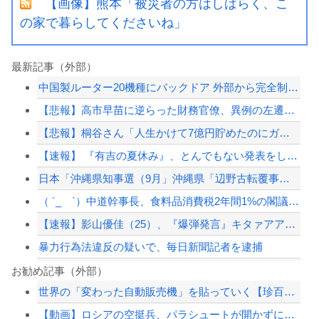
【画像】熊本「被災者の方はしばらく、こ
の家で暮らしてくださいね」
最新記事（外部）
中国製ルーター20機種にバックドア 外部から完全制御できる機能が仕込まれていた
【悲報】高市早苗に逆らった財務官僚、異例の左遷ｗｗｗｗｗｗｗｗ
【悲報】桐谷さん「人生かけて7億円貯めたのにガンで死ぬかも。もっと素直に遊べばよ...
【速報】 『有吉の夏休み』、とんでもない発表をしてしまう！！！！！
日本「沖縄県知事選（9月」沖縄県「辺野古転覆事件」日教組「同志社批判！（社民系」...
（ ´_ゝ`）中道幹事長、食料品消費税2年間1%の閣議決定を批判 → 記者「中道...
【速報】影山優佳（25）、『爆弾発言』キタァアアアアアーーーーー！！
暴力行為法違反の疑いで、毎日新聞記者を逮捕
【画像あり】剛力彩芽さんの現在の姿、エッッッッッッッッッッッッ！
お勧め記事（外部）
世界の「変わった自動販売機」を貼っていく【珍百景】
【悲報】共同通信、ガチで逝く・・・・・・
【動画】ロシアの空挺兵、パラシュートが開かずに墜落してしまう。
【画像】田中みな実さん、妊娠中とは思えないヒール姿で登場してしまう