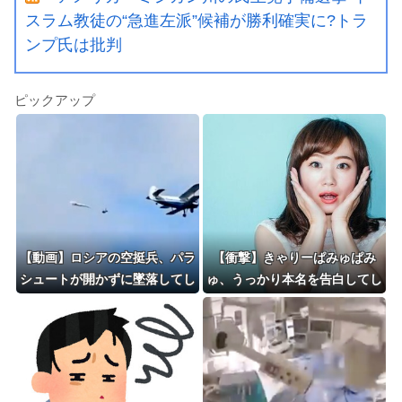
スラム教徒の“急進左派”候補が勝利確実に?トラ
ンプ氏は批判
ピックアップ
【動画】ロシアの空挺兵、パラ
【衝撃】きゃりーぱみゅぱみ
シュートが開かずに墜落してし
ゅ、うっかり本名を告白してし
まう。
まう！！！！！