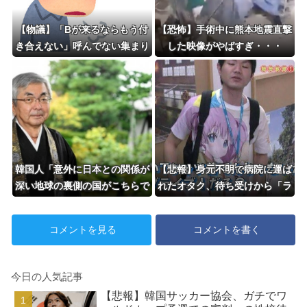
【物議】「Bが来るならもう付
【恐怖】手術中に熊本地震直撃
き合えない」呼んでない集まり
した映像がやばすぎ・・・
に迷惑仲間を連れてくる友人A
に言い渡した『冷酷な通告』
韓国人「意外に日本との関係が
【悲報】身元不明で病院に運ば
深い地球の裏側の国がこちらで
れたオタク、待ち受けから「ラ
す‥」→「国境を越えた驚くべ
ブライブ」と呼ばれるｗｗｗｗ
き歴史のつながり‥」
コメントを見る
コメントを書く
今日の人気記事
【悲報】韓国サッカー協会、ガチでワ