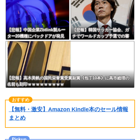
【悲報】中国企業Zbtlink製ルー
【悲報】韓国サッカー協会、ガ
ター20機種にバックドアが発見
チでワールドカップ予選での審
されるｗｗｗｗｗｗｗｗｗ
判への性接待がバレ大炎上大騒
ぎにｗｗｗｗｗｗｗｗ
【悲報】高木美帆の国民栄誉賞受賞副賞《包丁10本》に高市総理の
名前も刻印ｗｗｗｗｗｗｗｗｗ
【無料・激安】Amazon Kindle本のセール情報
まとめ