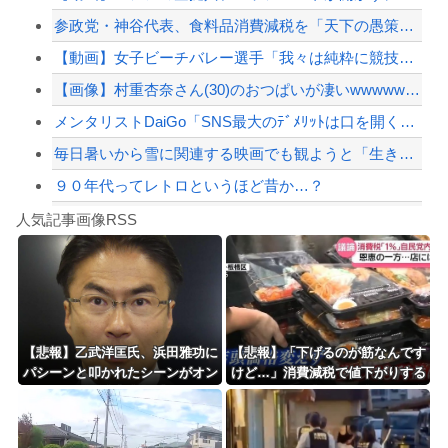
参政党・神谷代表、食料品消費減税を「天下の愚策だ」と痛烈批判！
【悲報】嫁に15年間嘘つかれてて心が壊れてるから相手してくれ
【動画】女子ビーチバレー選手「我々は純粋に競技をしてるので性的な目で見ないでくだ...
【配信者】「金バエ」のSNS更新が1週間途絶え、様々な憶測が飛び交う。1週間ぶり...
【画像】村重杏奈さん(30)のおつぱいが凄いwwwwwwwwwwww
【緊急速報】NYで警官が黒人男性の首を絞め、暴動第二波不可避へ
メンタリストDaiGo「SNS最大のﾃﾞﾒﾘｯﾄは口を開く価値がない奴が発信でき...
毎日暑いから雪に関連する映画でも観ようと「生きてこそ」を借りたのね
９０年代ってレトロというほど昔か…？
Powered by livedoor 相互RSS
【リスク3倍】お前ら「認知症」になりたくないなら酒をやめろ
人気記事画像RSS
白石「あ、あきら様……？」あきら「……白石」
8/4のニュース
日本旅行キャンセルすべきか…1万年ぶり史上最大級の火山の兆し＝韓国の反応
更新中止のお知らせ
【悲報】乙武洋匡氏、浜田雅功に
【悲報】「下げるのが筋なんです
パシーンと叩かれたシーンがオン
けど…」消費減税で値下がりする
海外「おめでとうタキ！」リヴァプール南野がバースデーゴール！！
エアされず「障害者相手だと放送
分と同じだけ商品を値上げして店
されなくなる。俺、逆差別だと思
頭価格を変えない店も…
って」