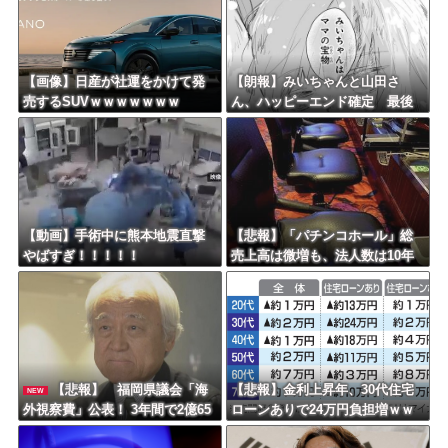
【画像】日産が社運をかけて発
【朗報】みいちゃんと山田さ
売するSUVｗｗｗｗｗｗｗ
ん、ハッピーエンド確定 最後
はママに埋葬される
【動画】手術中に熊本地震直撃
【悲報】「パチンコホール」総
やばすぎ！！！！！
売上高は微増も、法人数は10年
間で半減 黒字企業割合は5年ぶ
りに7割超え
【悲報】 福岡県議会「海
【悲報】金利上昇年、30代住宅
NEW
外視察費」公表！ 3年間で2億65
ローンありで24万円負担増ｗｗ
00万円ｗｗｗｗｗｗｗｗｗ
ｗｗｗｗｗｗｗｗｗｗ