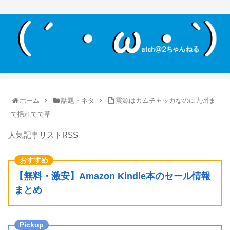
ホーム
話題・ネタ
震源はカムチャッカなのに九州ま
で揺れてて草
人気記事リストRSS
【無料・激安】Amazon Kindle本のセール情報
まとめ