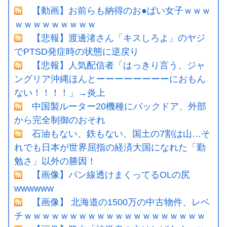
【動画】お前らも納得のお●ぱい女子ｗｗｗ
ｗｗｗｗｗｗｗｗｗ
【悲報】渡邊渚さん「キスしろよ」のヤジ
でPTSD発症時の状態に逆戻り
【悲報】人気配信者「はっきり言う、ジャ
ングリア沖縄ほんとーーーーーーーーにおもん
ない！！！！」→炎上
中国製ルーター20機種にバックドア、外部
から完全制御のおそれ
石油もない、鉄もない、国土の7割は山…そ
れでも日本が世界屈指の経済大国になれた「勤
勉さ」以外の勝因！
【画像】パン線透けまくってるOLの尻
wwwwww
【画像】 北海道の1500万の中古物件、レベ
チｗｗｗｗｗｗｗｗｗｗｗｗｗｗｗｗｗｗｗｗ