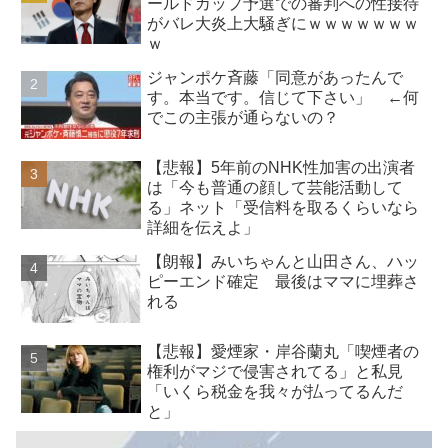
ールドカップ予選での審判への性接待
がバレ大炎上大騒ぎにｗｗｗｗｗｗｗ
ｗ
ジャンポケ斉藤「同意があったんで
す。本当です。信じて下さい」 ←何
でこの主張が通らないの？
【悲報】5年前のNHK性加害の出演者
は「今も普通の顔して芸能活動して
る」ネット「受信料を取るくらいなら
詳細を伝えよ」
【朗報】みいちゃんと山田さん、ハッ
ピーエンド確定 最後はママに埋葬さ
れる
【悲報】愛煙家・岸谷蘭丸「喫煙者の
権利がマジで侵害されてる」と私見
「いくら税金を我々が払ってるんだ
と」