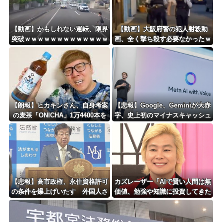
Powered by livedoor 相互RSS
【動画】かもしれない運転、限界
【動画】大阪府警の犯人射殺動
突破ｗｗｗｗｗｗｗｗｗｗｗｗｗ
画、全く撃ち殺す必要なかったｗ
ｗｗｗｗ
ｗｗｗｗｗｗｗｗｗｗ
【朗報】ヒカキンさん、自身考案
【悲報】Google、Geminiが大赤
の麦茶「ONICHA」1万4400本を
字、史上初のマイナスキャッシュ
熊本県に発送ｗｗｗｗｗｗｗ
フローに陥る・・・
【悲報】高市政権、永住資格許可
カズレーザー「AIで賢い人間は無
の条件を爆上げいたす 外国人さ
価値、勉強や知識に投資してきた
ん「もう日本ええわ・・」
人ほど絶望の時代の幕開け」