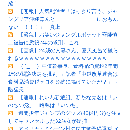
脇！！
【悲報】人気配信者「はっきり言う、ジャ
ングリア沖縄ほんとーーーーーーーーにおもん
ない！！！！」→炎上
【緊急】お笑いジャングルポケット斉藤慎
二被告に懲役7年の求刑←これ…
【画像】24歳の人妻さん、露天風呂で撮ら
れるｗｗｗｗｗｗｗｗｗｗｗｗｗｗｗｗｗ
（ ´_ゝ`）中道幹事長、食料品消費税2年間
1%の閣議決定を批判 → 記者「中道改革連合は
食料品消費税ゼロを公約に掲げていたが？」→
階猛氏「
【速報】れいわ新選組、新たな党名は「い
のちの党」 略称は「いのち」
週間少年ジャンプのグッズ(43億円分)を注文
してキャンセルした32歳女が逮捕
アメリカ・ミシガン州の民主党予備選挙 イ