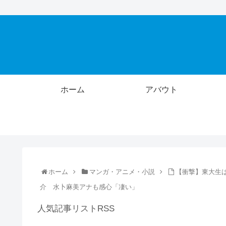
ホーム
アバウト
ホーム
マンガ・アニメ・小説
【衝撃】東大生
介 水卜麻美アナも感心「凄い」
人気記事リストRSS