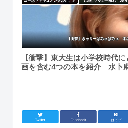
ュース『ドキュメンタル』、ア
で進むサッカー離れ 36％
メリカで初の制作が決定！ 海
「関心なし」
外タイトル『LOL』として世界
25ヶ国・地域で展開
【衝撃】きゃりーぱみゅぱみゅ 本
【衝撃】東大生は小学校時代に
画を含む4つの本を紹介 水卜
Twitter
Facebook
はてブ