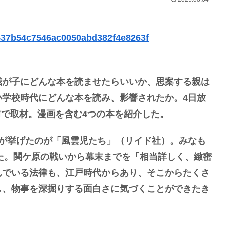
07537b54c7546ac0050abd382f4e8263f
が子にどんな本を読ませたらいいか、思案する親は
小学校時代にどんな本を読み、影響されたか。4日放
前で取材。漫画を含む4つの本を紹介した。
が挙げたのが「風雲児たち」（リイド社）。みなも
った。関ケ原の戦いから幕末までを「相当詳しく、緻密
んでいる法律も、江戸時代からあり、そこからたくさ
し、物事を深掘りする面白さに気づくことができたき