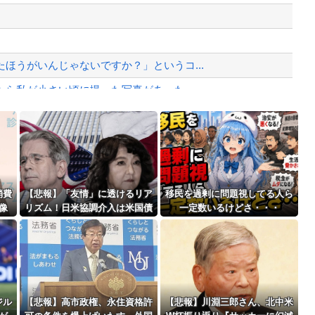
、様々な憶測が飛び交う。1週間ぶり...
、暴動第二波不可避へ
ほうがいんじゃないですか？」というコ...
たら私が小さい頃に撮った写真があった
の無い部位”を摘出 2度「腫瘍で...
Powered by livedoor 相互RSS
最大級の火山の兆し＝韓国の反応
消費
【悲報】「友情」に透けるリア
移民を過剰に問題視してる人ら
像
リズム！日米協調介入は米国債
一定数いるけどさ・・・
いま
売却を回避するためだったｗｗ
ｗｗｗｗｗ
バースデーゴール！！
ジル
【悲報】高市政権、永住資格許
【悲報】川淵三郎さん、北中米