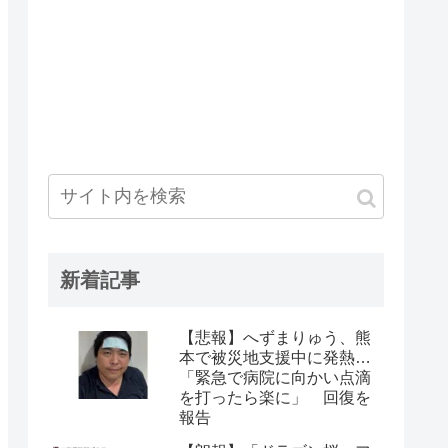
新着記事
【悲報】へずまりゅう、熊
本で被災地支援中に発熱…
「緊急で病院に向かい点滴
を打ったら楽に」 回復を
報告