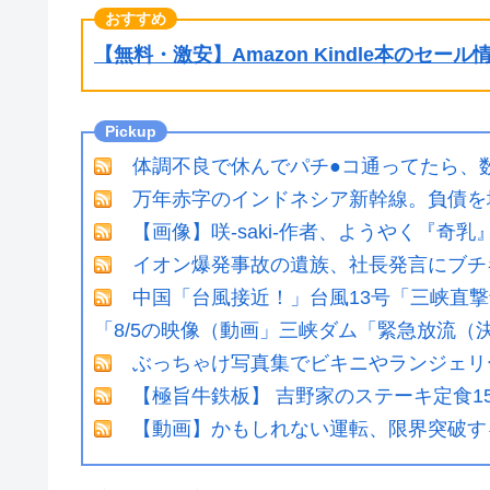
【無料・激安】Amazon Kindle本のセー
体調不良で休んでパチ●コ通ってたら、
万年赤字のインドネシア新幹線。負債を
【画像】咲-saki-作者、ようやく『奇
イオン爆発事故の遺族、社長発言にブチ
中国「台風接近！」台風13号「三峡直
「8/5の映像（動画」三峡ダム「緊急放流
ぶっちゃけ写真集でビキニやランジェリ
【極旨牛鉄板】 吉野家のステーキ定食1
【動画】かもしれない運転、限界突破す