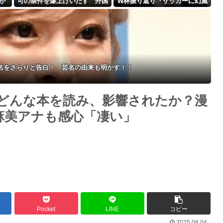
が
可の条件を爆上げいたす 外国
W杯振り返り『サッカーに幻滅
Powered by livedoor 相互RSS
人さん「もう日本ええわ・・」
した人多いのでは…』
名をさらりと告白！ 芸名の由来も明かす！！
どんな本を読み、影響されたか？漫
麻美アナも感心「凄い」
Pocket
LINE
コピー
2025.08.04