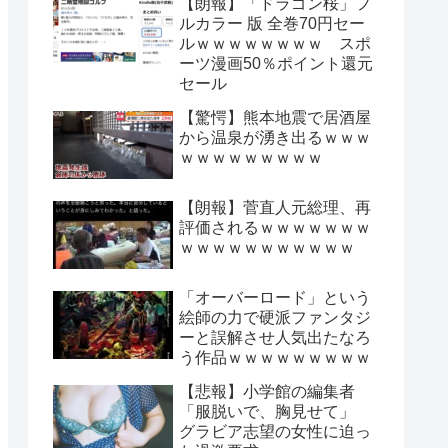
【朗報】「ドラゴン桜」フ
ルカラー 版 全巻70円セー
ルｗｗｗｗｗｗｗｗ スポ
ーツ漫画50％ポイント還元
セール
【驚愕】熊本地震で居酒屋
から温泉が湧き出るｗｗｗ
ｗｗｗｗｗｗｗｗｗ
【朗報】菅直人元総理、再
評価されるｗｗｗｗｗｗｗ
ｗｗｗｗｗｗｗｗｗｗｗ
「オーバーロード」という
絵師の力で硬派ファンタジ
ーと誤解させ人気出たなろ
う作品ｗｗｗｗｗｗｗｗｗ
【悲報】小学館の編集者
「服脱いで、胸見せて」
グラビア志望の女性に迫っ