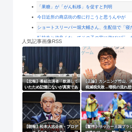
【配信者】「金バエ」のSNS更新が1週間途絶え
「果糖」が「がん転移」を促すと判明
【緊急速報】NYで警官が黒人男性の首を絞め
今日近所の商店街の祭に行こうと思うんやが
ショートスリーパー堀大輔さん、生配信で「寝た
転校生と仲良くなってその子の家に遊びに行っ
人気記事画像RSS
【衝撃】50代女性、京大病院で脳腫瘍手術→“腫瘍
魔王「俺の体臭がやばい」
8/4のニュース
日本旅行キャンセルすべきか…1万年ぶり史上
【悲報】番組出演者「飲酒して
【正論】カンニング竹山、
いたため記憶にないが真実であ
税減税失敗→増税の流れ想
更新中止のお知らせ
れば申し訳ない」 NHK職員が
「次誰が総理やりたいと思
出演者から性被害
す？」
海外「おめでとうタキ！」リヴァプール南野が
【朗報】松本人志企画・プロデ
【驚愕】サッカー王国ブラ