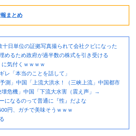
ル情報まとめ
数十日単位の証拠写真撮られて会社クビになった
埋めるため政府が過半数の株式を引き受ける
乳』に気付くｗｗｗｗ
ギレ「本当のことを話して」
撃予測」中国「上流大洪水！（三峡上流」中国都市
（決壊危機」中国「下流大水害（震え声」→
ーになるのって普通に『性』だよな
500円、ガチで美味そうｗｗｗ
る