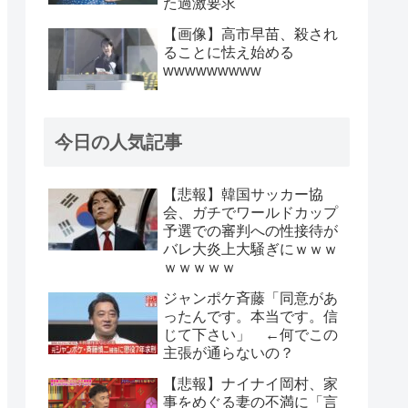
た過激要求
【画像】高市早苗、殺され
ることに怯え始める
wwwwwwwww
今日の人気記事
【悲報】韓国サッカー協
会、ガチでワールドカップ
予選での審判への性接待が
バレ大炎上大騒ぎにｗｗｗ
ｗｗｗｗｗ
ジャンポケ斉藤「同意があ
ったんです。本当です。信
じて下さい」 ←何でこの
主張が通らないの？
【悲報】ナイナイ岡村、家
事をめぐる妻の不満に「言