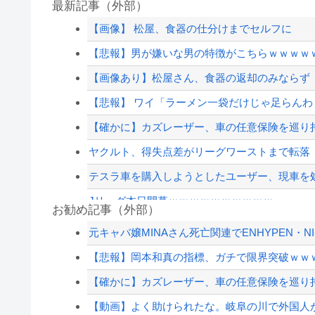
最新記事（外部）
【画像】 松屋、食器の仕分けまでセルフに
【悲報】男が嫌いな男の特徴がこちらｗｗｗｗ
【画像あり】松屋さん、食器の返却のみならず「
【悲報】 ワイ「ラーメン一袋だけじゃ足らん
【確かに】カズレーザー、車の任意保険を巡り持
ヤクルト、得失点差がリーグワーストまで転落
テスラ車を購入しようとしたユーザー、現車を処
Jリーグ本日開幕ｗｗｗｗｗｗｗｗｗｗ
お勧め記事（外部）
【熱波】ドイツ、暑すぎて１ヶ月で９６００人
元キャバ嬢MINAさん死亡関連でENHYPEN・NI
大久保佳代子「休みの日はだいたい…」まさか
【悲報】岡本和真の指標、ガチで限界突破ｗｗ
共産党「これは酷い…京都市でマイナンバーカード
【確かに】カズレーザー、車の任意保険を巡り持
大久保佳代子「休みの日はだいたい…」まさか
【動画】よく助けられたな。岐阜の川で外国人