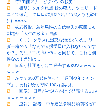
竹?由佳アナ ピタパンのお尻！！
【衝撃】クルタ族虐 殺の犯人、ツェリード
ニヒで確定！クロロの演劇のせいで2人も無駄死
ににwwww
株式投資、若年男性の自信喪失の原因に-6
割超が「人生の敗者」自認
【ＧＪ】 クラスに迷惑な池沼がいた。リー
ダー格のＡ「なんで支援学級に入れないんです
か？」先生「背の高い低いと同じで、これも個
性なの！差別は...
日産が社運をかけて発売するSUVｗｗｗｗ
ｗｗｗ
かつて650万部を誇った「週刊少年ジャン
プ」、発行部数が初の100万部割れ
【画像】 日産が社運をかけて発売するSUV
ｗｗｗｗｗｗｗ
【速報】 記者「中革連は食料品消費税ゼロ