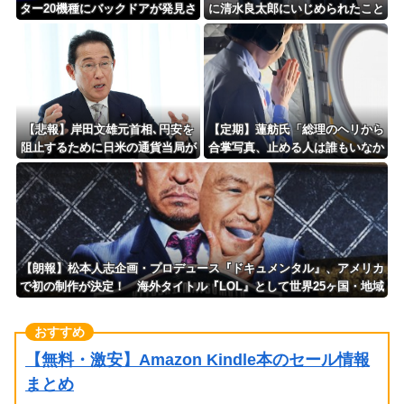
ター20機種にバックドアが発見さ
に清水良太郎にいじめられたこと
れるｗｗｗｗｗｗｗｗｗ
を告白
【悲報】岸田文雄元首相､円安を
【定期】蓮舫氏「総理のヘリから
阻止するために日米の通貨当局が
合掌写真、止める人は誰もいなか
実施した為替介入は｢一時しのぎ
ったの？」「あまりにも愕然」
に過ぎない｣との認識を示す
【朗報】松本人志企画・プロデュース『ドキュメンタル』、アメリカ
で初の制作が決定！ 海外タイトル『LOL』として世界25ヶ国・地域
で展開
【無料・激安】Amazon Kindle本のセール情報
まとめ