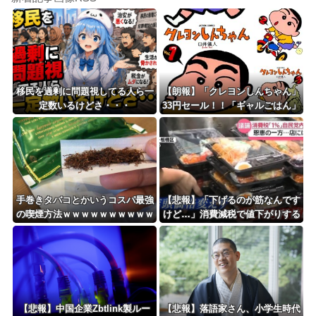
移民を過剰に問題視してる人ら一
【朗報】「クレヨンしんちゃん」
定数いるけどさ・・・
33円セール！！「ギャルごはん」
全10巻 各227円！！
手巻きタバコとかいうコスパ最強
【悲報】「下げるのが筋なんです
の喫煙方法ｗｗｗｗｗｗｗｗｗｗ
けど…」消費減税で値下がりする
ｗｗｗ
分と同じだけ商品を値上げして店
頭価格を変えない店も…
【悲報】中国企業Zbtlink製ルー
【悲報】落語家さん、小学生時代