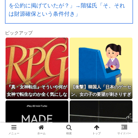
を公約に掲げていたが？」→階猛氏「そ、それ
は財源確保という条件付き」
ピックアップ
『真・女神転生』そういや何が
【衝撃】韓国人「日本のゲーセ
女神で転生なのか全く気にしな
ン、女の子の要望が刺さりすぎ
いでプレイしてた『真・女神転
た」
生2』
メニュー
ホーム
検索
トップ
サイドバー