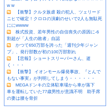
w w
【衝撃】クルタ族虐 殺の犯人、ツェリード
ニヒで確定！クロロの演劇のせいで2人も無駄死
ににwwww
株式投資、若年男性の自信喪失の原因に-6
割超が「人生の敗者」自認
かつて650万部を誇った「週刊少年ジャン
プ」、発行部数が初の100万部割れ
【悲報】ショートスリーパーさん、逝
く・・・
【衝撃】 イオンモール爆発事故、『とんで
もない事実』が判明してしまう・・・・・・
MEGAドンキの立体駐車場から車が落下
車を運転していた77歳男性が意識不明 助手席
の妻は腰を骨折