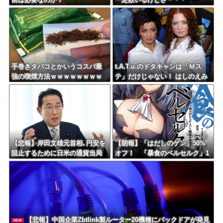
手巻きタバコとかいうコスパ最
t.A.T.u.のドタキャンは「Ｍス
強の喫煙方法ｗｗｗｗｗｗｗｗ
テ」だけじゃない！ はしのえみ
ｗｗｗｗｗ
「来なかったんですよ…」
【悲報】岸田文雄元首相､円安を
【朗報】「はだしのゲン」50%
阻止するために日米の通貨当局
オフ！ 「暴食のベルセルク」1
が実施した為替介入は｢一時しの
4巻無料ｗｗｗｗｗｗ
ぎに過ぎない｣との認識を示す
【悲報】中国企業Zbtlink製ルーター20機種にバックドアが発見
NEW