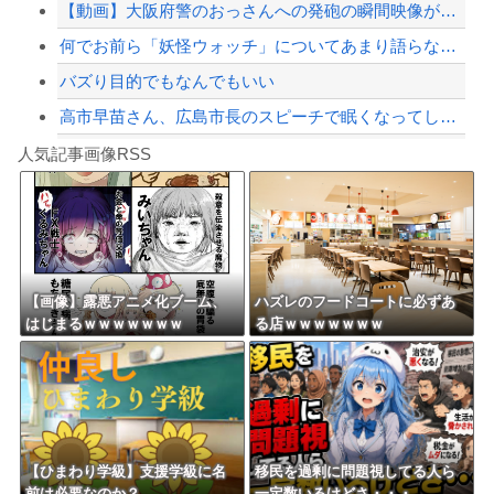
【動画】大阪府警のおっさんへの発砲の瞬間映像が公開される。当然のように無抵抗だっ...
【緊急速報】NYで警官が黒人男性の首を絞め、暴動第二波不可避へ
何でお前ら「妖怪ウォッチ」についてあまり語らないの
バズり目的でもなんでもいい
高市早苗さん、広島市長のスピーチで眠くなってしまう
Powered by livedoor 相互RSS
旦那との出会いは親にも言っていない。私は元キャバ嬢で旦那は元ボーイ
人気記事画像RSS
アガサ博士「今日はみんなでうなぎを食べに行くぞい」
8/4のニュース
日本旅行キャンセルすべきか…1万年ぶり史上最大級の火山の兆し＝韓国の反応
更新中止のお知らせ
【画像】露悪アニメ化ブーム、
ハズレのフードコートに必ずあ
はじまるｗｗｗｗｗｗｗ
る店ｗｗｗｗｗｗｗ
海外「おめでとうタキ！」リヴァプール南野がバースデーゴール！！
Powered by livedoor 相互RSS
【ひまわり学級】支援学級に名
移民を過剰に問題視してる人ら
前は必要なのか？
一定数いるけどさ・・・