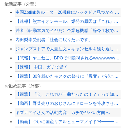
最新記事（外部）
中国Zbtlink製ルーター20機種にバックドア見つかる 外部から完全制御のおそ...
【速報】熊本イオンモール、爆発の原因は『これ』の可能性
若者〈転勤本気でイヤだ〉企業危機感「辞令１枚で行ってもらえるとは思っていない」手...
内田梨瑚受刑者「社会に戻りたいです」
ジャンプストアで大量注文→キャンセルを繰り返した女を逮捕 「注文で欲求が満たされ...
【悲報】ヤニねこ、BPOで問題視されるwwwwwwwwwwwwwwwwwwwww...
【速報】 中国、ガチで逝く
【衝撃】30年続いたモスクの祭りに『異変』が起こる・・・・・
【豪速球】星街すいせいの始球式ｗ
お勧め記事（外部）
【衝撃】「え、これカバー曲だったの！？」って知って驚いた曲あげてけ
「ジャニーさんとつかこうへい氏は同じ」少年隊・錦織一清が明かすレジェンドの共通点...
【動画】野菜売りのおじさんにドローンを特攻させるおそロシア。
【有能】政府「トラックはサービスエリア利用有料化すればサボらず走るし流問題解決じ...
キズナアイさんの活動内容、ガチでヤバい方向へ
【悲報】高市首相の“個人的なSNS投稿”で習近平ブチギレ説ｗｗｗｗｗ
【動画】ついに国産リアルヒューマノイドｷﾀ━━━━━━(ﾟ∀ﾟ)━━━━━━ !...
【配信者】「金バエ」のSNS更新が1週間途絶え、様々な憶測が飛び交う。1週間ぶり...