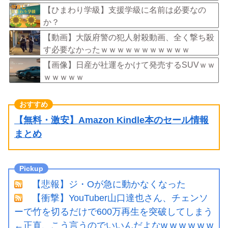
【ひまわり学級】支援学級に名前は必要なの
か？
【動画】大阪府警の犯人射殺動画、全く撃ち殺
す必要なかったｗｗｗｗｗｗｗｗｗｗｗ
【画像】日産が社運をかけて発売するSUVｗｗ
ｗｗｗｗｗ
【無料・激安】Amazon Kindle本のセール情報
まとめ
【悲報】ジ・Oが急に動かなくなった
【衝撃】YouTuber山口達也さん、チェンソ
ーで竹を切るだけで600万再生を突破してしまう
←正直、こう言うのでいいんだよなw w w w w w