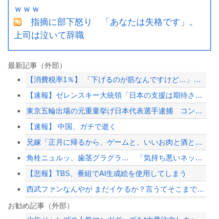
ｗｗｗ
指摘に部下怒り 「あなたは失格です」。
上司は泣いて辞職
最新記事（外部）
【消費税率1％】 「下げるのが筋なんですけど…」消費減税で値下がりする分と同じだ...
【速報】ゼレンスキー大統領「日本の支援は期待されたほどの成果がない」WWWWWW...
東京五輪出場の元重量挙げ日本代表選手逮捕 コンビニで卵2パックとしょうゆ1本(8...
【速報】 中国、ガチで逝く
兄嫁「正月に帰るから、ゲームと、いいお肉と酒と、お風呂グッズの準備しとけよ」寝起...
角栓ニュルッ、歯茎グラグラ… 「気持ち悪いネット広告」への苦情が急増
【悲報】TBS、番組でAI生成絵を使用してしまう
西武ファンなんやが まだイケるか？言うてそこまで深刻な状況ちゃうよな？
【驚愕】優木まおみ、くみっきー、菊地亜美……タレント達が次々とアジアの国々へ移住...
お勧め記事（外部）