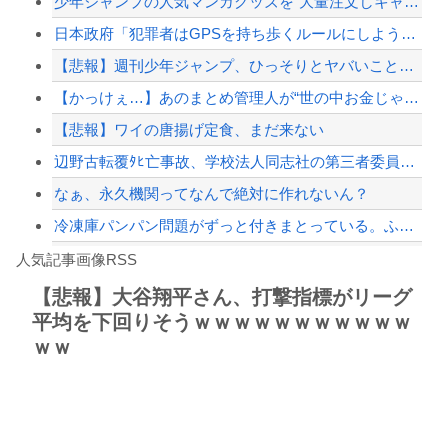
少年ジャンプの人気マンガグッズを“大量注文しキャンセル”繰り返したか 女逮捕 総...
高市政権「減税します」→財源「これから考えます」
日本政府「犯罪者はGPSを持ち歩くルールにしよう。強制は可哀想🥺」
【物議】倉田真由美さん「警官を非難する人間は、一体誰の命を守りたいのか」
【悲報】週刊少年ジャンプ、ひっそりとヤバいことになっていた・・・
「コンビニ、馬鹿にすんなよ」→あのオーナー夫婦、不起訴ｗｗｗｗｗｗｗｗｗ
【かっけぇ…】あのまとめ管理人が“世の中お金じゃない”に共感‥‥「お金で忖度ばか...
【配信者】「金バエ」のSNS更新が1週間途絶え、様々な憶測が飛び交う。1週間ぶり...
【悲報】ワイの唐揚げ定食、まだ来ない
【緊急速報】NYで警官が黒人男性の首を絞め、暴動第二波不可避へ
辺野古転覆ﾀﾋ亡事故、学校法人同志社の第三者委員会が調査報告書を公表 … 安全配...
なぁ、永久機関ってなんで絶対に作れないん？
冷凍庫パンパン問題がずっと付きまとっている。ふるさと納税も頼みたいけれど入れる場...
Powered by livedoor 相互RSS
【動画】名古屋栄で不良外人が警察官を突き飛ばす。逮捕しろやｗｗｗ
人気記事画像RSS
勇者♀「仲間に支払うはずのお金で新しい装備買っちゃったから>>3する」
【悲報】大谷翔平さん、打撃指標がリーグ
平均を下回りそうｗｗｗｗｗｗｗｗｗｗｗ
8/4のニュース
ｗｗ
日本旅行キャンセルすべきか…1万年ぶり史上最大級の火山の兆し＝韓国の反応
更新中止のお知らせ
海外「おめでとうタキ！」リヴァプール南野がバースデーゴール！！