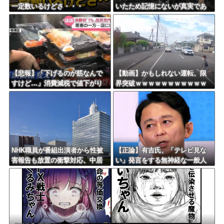
一定数いるけどさ・・・
いたため記憶にないが真実であ
れば申し訳ない」 NHK職員が
出演者から性被害
【悲報】「下げるのが筋なんで
【動画】かもしれない運転、限
すけど…」消費減税で値下がり
界突破ｗｗｗｗｗｗｗｗｗｗｗ
する分と同じだけ商品を値上げ
ｗｗｗｗｗｗ
して店頭価格を変えない店も…
NHK職員が番組出演者から性被
【正論】有吉氏、「テレビ見な
害報告も放置の衝撃対応、中居
い」発言をする無神経な一般人
正広と国分太一の事例もNHKは
に憤慨ｗｗｗｗｗｗｗ
「加害者を守る」のか、指摘さ
れる“隠蔽体質”