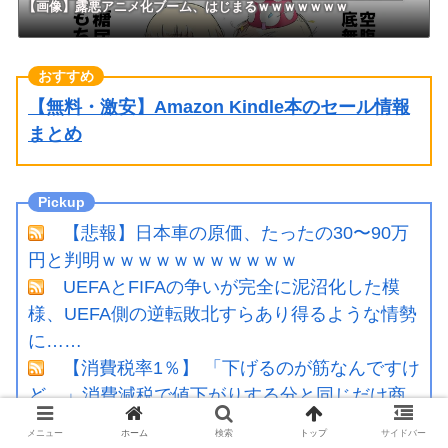
【画像】露悪アニメ化ブーム、はじまるｗｗｗｗｗｗｗ
【無料・激安】Amazon Kindle本のセール情報
まとめ
【悲報】日本車の原価、たったの30〜90万
円と判明ｗｗｗｗｗｗｗｗｗｗｗ
UEFAとFIFAの争いが完全に泥沼化した模
様、UEFA側の逆転敗北すらあり得るような情勢
に……
【消費税率1％】 「下げるのが筋なんですけ
ど…」消費減税で値下がりする分と同じだけ商
品を値上げして店頭価格を変えない店も
メニュー
ホーム
検索
トップ
サイドバー