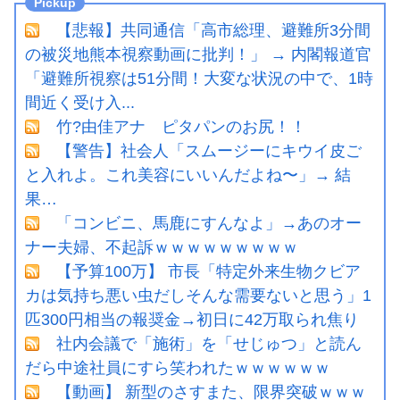
【悲報】共同通信「高市総理、避難所3分間
の被災地熊本視察動画に批判！」 → 内閣報道官
「避難所視察は51分間！大変な状況の中で、1時
間近く受け入...
竹?由佳アナ ピタパンのお尻！！
【警告】社会人「スムージーにキウイ皮ご
と入れよ。これ美容にいいんだよね〜」→ 結
果…
「コンビニ、馬鹿にすんなよ」→あのオー
ナー夫婦、不起訴ｗｗｗｗｗｗｗｗｗ
【予算100万】 市長「特定外来生物クビア
カは気持ち悪い虫だしそんな需要ないと思う」1
匹300円相当の報奨金→初日に42万取られ焦り
社内会議で「施術」を「せじゅつ」と読ん
だら中途社員にすら笑われたｗｗｗｗｗｗ
【動画】 新型のさすまた、限界突破ｗｗｗ