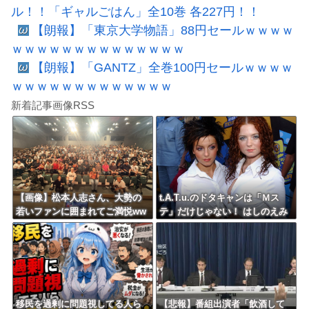
ル！！「ギャルごはん」全10巻 各227円！！
【朗報】「東京大学物語」88円セールｗｗｗｗ
ｗｗｗｗｗｗｗｗｗｗｗｗｗｗ
【朗報】「GANTZ」全巻100円セールｗｗｗｗ
ｗｗｗｗｗｗｗｗｗｗｗｗｗ
新着記事画像RSS
【画像】松本人志さん、大勢の
t.A.T.u.のドタキャンは「Ｍス
若いファンに囲まれてご満悦ww
テ」だけじゃない！ はしのえみ
wwwwwwwwwwww
「来なかったんですよ…」
移民を過剰に問題視してる人ら
【悲報】番組出演者「飲酒して