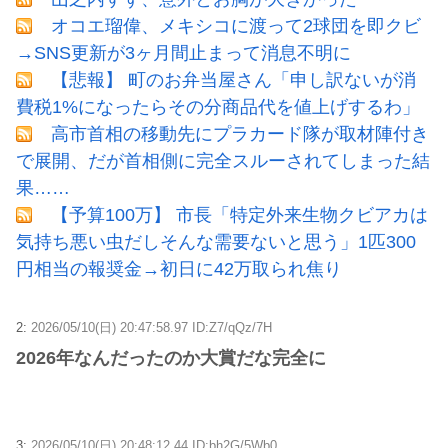
オコエ瑠偉、メキシコに渡って2球団を即クビ
→SNS更新が3ヶ月間止まって消息不明に
【悲報】 町のお弁当屋さん「申し訳ないが消
費税1%になったらその分商品代を値上げするわ」
高市首相の移動先にプラカード隊が取材陣付き
で展開、だが首相側に完全スルーされてしまった結
果……
【予算100万】 市長「特定外来生物クビアカは
気持ち悪い虫だしそんな需要ないと思う」1匹300
円相当の報奨金→初日に42万取られ焦り
2:
2026/05/10(日) 20:47:58.97 ID:Z7/qQz/7H
2026年なんだったのか大賞だな完全に
3:
2026/05/10(日) 20:48:12.44 ID:bh2G/5Wb0