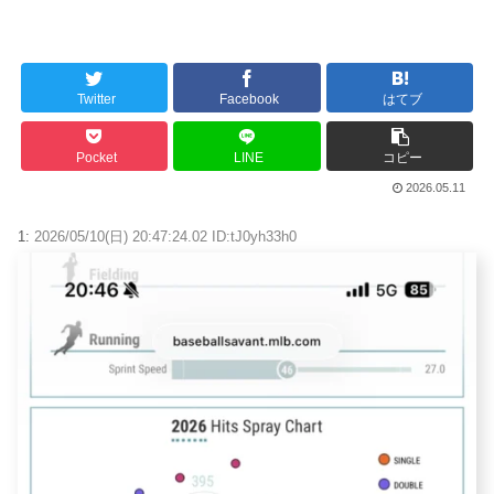
Powered by livedoor 相互RSS
Twitter
Facebook
はてブ
Pocket
LINE
コピー
2026.05.11
1:
2026/05/10(日) 20:47:24.02 ID:tJ0yh33h0