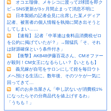
オコエ瑠偉、メキシコに渡って2球団を即ク
ビ→SNS更新が3ヶ月間止まって消息不明に
日本製紙の記者会見に出席した某メディア
記者、被害者の個人情報を執拗に聞き出そうと
してしまい……
【速報】 記者「中革連は食料品消費税ゼロ
を公約に掲げていたが？」→階猛氏「そ、それ
は財源確保という条件付き」
【衝撃】AKB48伊藤百花さん、CMオファー
が殺到！CM女王になるらしい？【いともも】
義兄嫁が自宅をサロンにして姪を毎日ウト
メへ預ける生活に。数年後、そのツケが一気に
回ってきて…
町のお弁当屋さん「申し訳ないが消費税1%
になったらその分商品代を値上げするわ」
「うちも！」