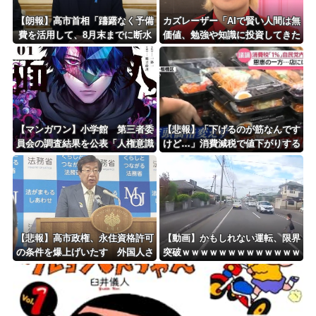
【朗報】高市首相「躊躇なく予備
カズレーザー「AIで賢い人間は無
費を活用して、8月末までに断水
価値、勉強や知識に投資してきた
解消を目指す」 熊本地震
人ほど絶望の時代の幕開け」
【マンガワン】小学館 第三者委
【悲報】「下げるのが筋なんです
員会の調査結果を公表「人権意識
けど…」消費減税で値下がりする
十分でなかった」 性加害歴ある
分と同じだけ商品を値上げして店
漫画家を別名義で起用
頭価格を変えない店も…
【悲報】高市政権、永住資格許可
【動画】かもしれない運転、限界
の条件を爆上げいたす 外国人さ
突破ｗｗｗｗｗｗｗｗｗｗｗｗｗ
ん「もう日本ええわ・・」
ｗｗｗｗ