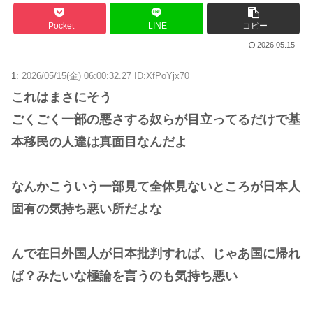
Pocket
LINE
コピー
2026.05.15
1:
2026/05/15(金) 06:00:32.27 ID:XfPoYjx70
これはまさにそう
ごくごく一部の悪さする奴らが目立ってるだけで基
本移民の人達は真面目なんだよ
なんかこういう一部見て全体見ないところが日本人
固有の気持ち悪い所だよな
んで在日外国人が日本批判すれば、じゃあ国に帰れ
ば？みたいな極論を言うのも気持ち悪い