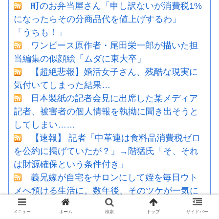
町のお弁当屋さん「申し訳ないが消費税1%
になったらその分商品代を値上げするわ」
「うちも！」
ワンピース原作者・尾田栄一郎が描いた担
当編集の似顔絵「ムダに東大卒」
【超絶悲報】婚活女子さん、残酷な現実に
気付いてしまった結果…
日本製紙の記者会見に出席した某メディア
記者、被害者の個人情報を執拗に聞き出そうと
してしまい……
【速報】 記者「中革連は食料品消費税ゼロ
を公約に掲げていたが？」→階猛氏「そ、それ
は財源確保という条件付き」
義兄嫁が自宅をサロンにして姪を毎日ウト
メへ預ける生活に。数年後、そのツケが一気に
回ってきて…
メニュー
ホーム
検索
トップ
サイドバー
【速報】へずまりゅうさん、完全に聖人の