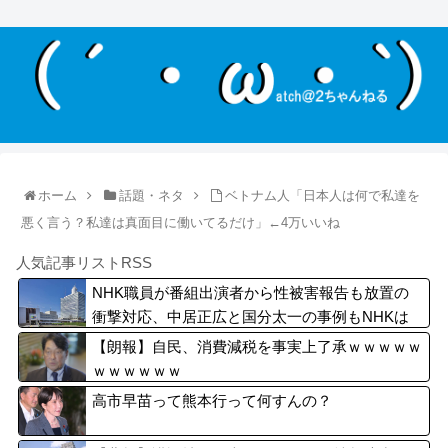
ホーム
話題・ネタ
ベトナム人「日本人は何で私達を
悪く言う？私達は真面目に働いてるだけ」←4万いいね
人気記事リストRSS
NHK職員が番組出演者から性被害報告も放置の
衝撃対応、中居正広と国分太一の事例もNHKは
「加害者を守る」のか、指摘される“隠蔽体質”
【朗報】自民、消費減税を事実上了承ｗｗｗｗｗ
ｗｗｗｗｗｗ
高市早苗って熊本行って何すんの？