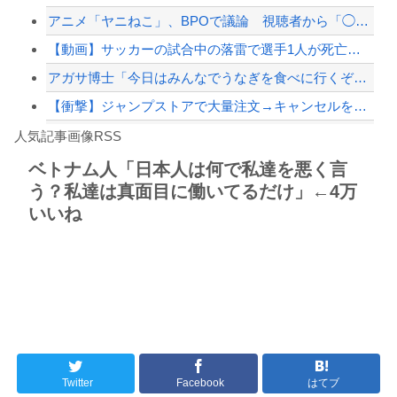
アニメ「ヤニねこ」、BPOで議論 視聴者から「◯◯◯なのではないか」との批判が寄...
【緊急速報】NYで警官が黒人男性の首を絞め、暴動第二波不可避へ
【動画】サッカーの試合中の落雷で選手1人が死亡、12人が負傷した事故。
アガサ博士「今日はみんなでうなぎを食べに行くぞい」
【衝撃】ジャンプストアで大量注文→キャンセルを繰り返した32歳女を逮捕 238ア...
Powered by livedoor 相互RSS
コミュ症の習性で話をさっさと切り上げてしまったわ
人気記事画像RSS
【かっけぇ…】あのまとめ管理人が“世の中お金じゃない”に共感‥‥「お金で忖度ばか...
ベトナム人「日本人は何で私達を悪く言
う？私達は真面目に働いてるだけ」←4万
8/4のニュース
いいね
日本旅行キャンセルすべきか…1万年ぶり史上最大級の火山の兆し＝韓国の反応
更新中止のお知らせ
海外「おめでとうタキ！」リヴァプール南野がバースデーゴール！！
Powered by livedoor 相互RSS
Twitter
Facebook
はてブ