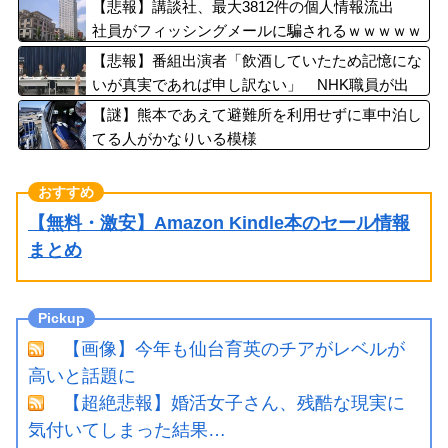
【悲報】講談社、最大3812件の個人情報流出
社員がフィッシングメールに騙されるｗｗｗｗｗ
ｗｗ
【悲報】番組出演者「飲酒していたため記憶にな
いが真実であれば申し訳ない」 NHK職員が出
演者から性被害
【謎】熊本であえて避難所を利用せずに車中泊し
てる人がかなりいる模様
【無料・激安】Amazon Kindle本のセール情報
まとめ
【画像】今年も仙台育英のチアがレベルが
高いと話題に
【超絶悲報】婚活女子さん、残酷な現実に
気付いてしまった結果…