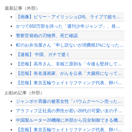
最新記事（外部）
【画像】ビリー・アイリッシュ(24)、ライブで超モリマンスジを強調して炎上ｗｗｗ...
かつて650万部を誇った「週刊少年ジャンプ」、発行部数が初の100万部割れ
警察官発砲の刃物男、死亡確認
町のお弁当屋さん「申し訳ないが消費税1%になったらその分商品代を値上げするわ」 ...
【速報】 中国、ガチで逝く
【悲報】高市さん、非核三原則を「今後も堅持していく」の表現削除WWWWWWWWW...
【悲報】有名漫画家、がんを公表「大腸癌になってしまいました。肝臓に転移も見られて...
【悲報】東京五輪ウェイトリフティング代表、卵パックを盗んで逮捕ｗｗｗｗｗｗｗ
株式投資、若年男性の自信喪失の原因に-6割超が「人生の敗者」自認
お勧め記事（外部）
ジャンポケ斉藤の被害女性「バウムクーヘン売ったりTikTokライブしててムカつい...
【悲報】寿美花代さん死去、94歳 高島忠夫さんの妻で高嶋政宏・政伸の母
アラフィフ正社員の男性が若い20代の可愛い女の子以外には挨拶をしない
株式投資、若年男性の自信喪失の原因に-6割超が「人生の敗者」自認
中国製ルーター20機種に外部から完全制御できる機能が仕込まれていたことが判明・・...
【画像】 日産が社運をかけて発売するSUVｗｗｗｗｗｗｗ
【悲報】東京五輪ウェイトリフティング代表、卵パックを盗んで逮捕ｗｗｗｗｗｗｗ
【配信者】「金バエ」のSNS更新が1週間途絶え、様々な憶測が飛び交う。1週間ぶり...