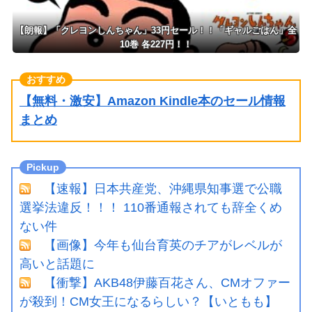
【朗報】「クレヨンしんちゃん」33円セール！！「ギャルごはん」全
10巻 各227円！！
【無料・激安】Amazon Kindle本のセール情報
まとめ
【速報】日本共産党、沖縄県知事選で公職
選挙法違反！！！ 110番通報されても辞全くめ
ない件
【画像】今年も仙台育英のチアがレベルが
高いと話題に
【衝撃】AKB48伊藤百花さん、CMオファー
が殺到！CM女王になるらしい？【いともも】