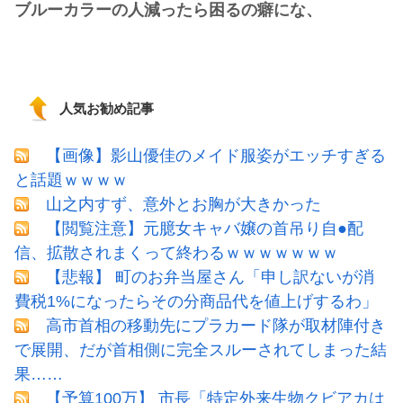
ブルーカラーの人減ったら困るの癖にな、
人気お勧め記事
【画像】影山優佳のメイド服姿がエッチすぎる
と話題ｗｗｗｗ
山之内すず、意外とお胸が大きかった
【閲覧注意】元臆女キャバ嬢の首吊り自●配
信、拡散されまくって終わるｗｗｗｗｗｗｗ
【悲報】 町のお弁当屋さん「申し訳ないが消
費税1%になったらその分商品代を値上げするわ」
高市首相の移動先にプラカード隊が取材陣付き
で展開、だが首相側に完全スルーされてしまった結
果……
【予算100万】 市長「特定外来生物クビアカは