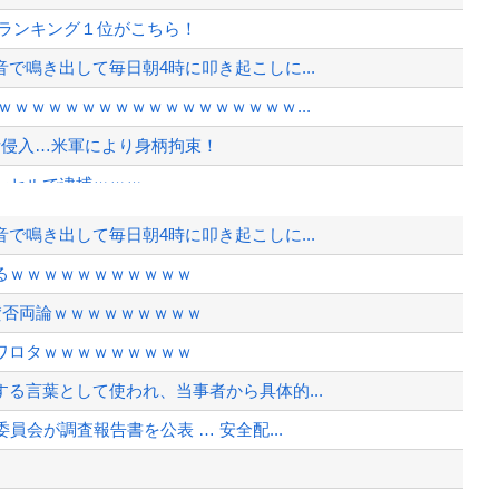
体ランキング１位がこちら！
で鳴き出して毎日朝4時に叩き起こしに...
ｗｗｗｗｗｗｗｗｗｗｗｗｗｗｗｗｗ...
断侵入…米軍により身柄拘束！
ンセルで逮捕ｗｗｗ
で鳴き出して毎日朝4時に叩き起こしに...
るｗｗｗｗｗｗｗｗｗｗｗ
い転倒」
賛否両論ｗｗｗｗｗｗｗｗｗ
から相手してくれ
ワロタｗｗｗｗｗｗｗｗｗ
、様々な憶測が飛び交う。1週間ぶり...
る言葉として使われ、当事者から具体的...
、暴動第二波不可避へ
会が調査報告書を公表 … 安全配...