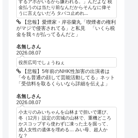
するアホがいるから嫌われる。」んだよな 税
金払うのは当たり前なんだからそんなに偉そ
うに言えないだろ タバコ止めれ...
【悲報】愛煙家・岸谷蘭丸「喫煙者の権利
がマジで侵害されてる」と私見 「いくら税
金を我々が払ってるんだと」
名無しさん
2026.08.07
役所広司でしょうねぇ
【悲報】5年前のNHK性加害の出演者は
「今も普通の顔して芸能活動してる」ネット
「受信料を取るくらいなら詳細を伝えよ」
名無しさん
2026.08.07
小太りのみいちゃんを山林まで担いで運び、
冬（12月）設定の宮城の山林で、重機どころ
かスコップすら使わずに凍った土を掘って、
成人女性の遺体を埋める… みい母、超人か
な？