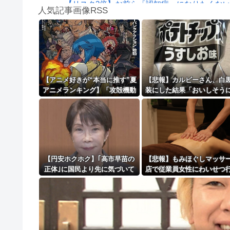
【リスク3倍】お前ら「認知症」になりたくな
人気記事画像RSS
【動画】両方馬鹿（笑）ミニストップでトラック
白石「あ、あきら様……？」あきら「……白石
8/4のニュース
日本旅行キャンセルすべきか…1万年ぶり史上
【アニメ好きが“本当に推す”夏
【悲報】カルビーさん、白
アニメランキング】「攻殻機動
装にした結果「おいしそう
更新中止のお知らせ
隊」「天幕のジャードゥーガ
えない」4週連続減・・
ル」「無職転生」が上位争い
海外「おめでとうタキ！」リヴァプール南野が
【円安ホクホク】｢高市早苗の
【悲報】もみほぐしマッサ
正体｣に国民より先に気づいて
店で従業員女性にわいせつ
いた…海外投資家が｢日本経済
かで男を逮捕ｗｗｗｗｗｗ
を壊す首相｣だと確信した残念
ｗ
発言