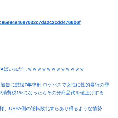
152c95e94e4687632c7da2c2cdd4766b6f
●ぱい丸だしｗｗｗｗｗｗｗｗｗｗｗｗ
被告に懲役7年求刑 ロケバスで女性に性的暴行の罪
が消費税1%になったらその分商品代を値上げする
模様、UEFA側の逆転敗北すらあり得るような情勢