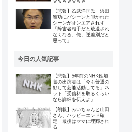
ｗｗｗｗｗｗｗ
【悲報】乙武洋匡氏、浜田
雅功にパシーンと叩かれた
シーンがオンエアされず
「障害者相手だと放送され
なくなる。俺、逆差別だと
思って」
今日の人気記事
【悲報】5年前のNHK性加
害の出演者は「今も普通の
顔して芸能活動してる」ネ
ット「受信料を取るくらい
なら詳細を伝えよ」
【朗報】みいちゃんと山田
さん、ハッピーエンド確
定 最後はママに埋葬され
る