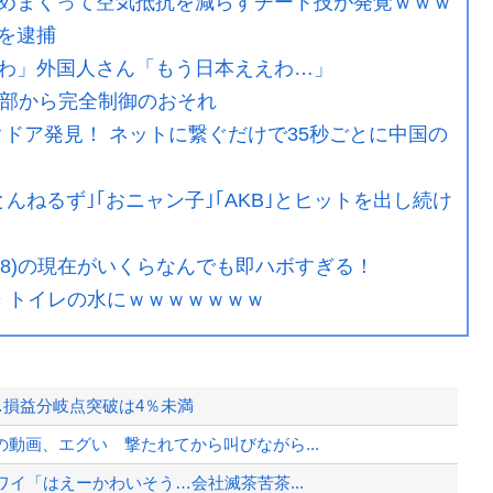
めまくって空気抵抗を減らすチート技が発覚ｗｗｗ
を逮捕
わ」外国人さん「もう日本ええわ…」
外部から完全制御のおそれ
クドア発見！ ネットに繋ぐだけで35秒ごとに中国の
んねるず｣｢おニャン子｣｢AKB｣とヒットを出し続け
38)の現在がいくらなんでも即ハボすぎる！
⇒ トイレの水にｗｗｗｗｗｗｗ
…損益分岐点突破は4％未満
動画、エグい 撃たれてから叫びながら...
イ「はえーかわいそう…会社滅茶苦茶...