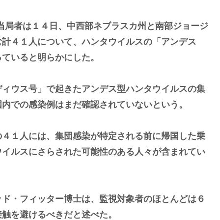
米保健当局者は１４日、中西部ネブラスカ州と南部ジョージ
む計４１人について、ハンタウイル⁠スの「アンデス
っていると明らかにした。
ディウス号」で起きたアンデス型ハンタウイルスの集
国内での感染例はまだ確認されていないという。
４１人には、集団‌感染が特定される前に帰国‌した乗
ウイルスにさらされた可能性のある人々が含まれてい
ッド・フィッター博士は、監視対象者のほとん‌どは６
触を避けるべきだと述‌べた。