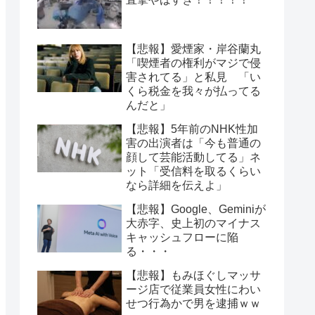
【悲報】愛煙家・岸谷蘭丸
「喫煙者の権利がマジで侵
害されてる」と私見 「い
くら税金を我々が払ってる
んだと」
【悲報】5年前のNHK性加
害の出演者は「今も普通の
顔して芸能活動してる」ネ
ット「受信料を取るくらい
なら詳細を伝えよ」
【悲報】Google、Geminiが
大赤字、史上初のマイナス
キャッシュフローに陥
る・・・
【悲報】もみほぐしマッサ
ージ店で従業員女性にわい
せつ行為かで男を逮捕ｗｗ