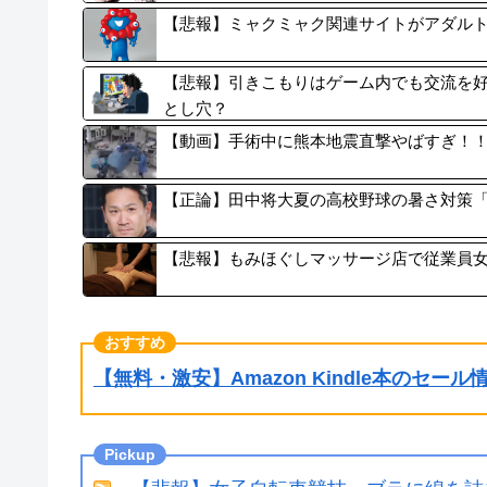
【悲報】ミャクミャク関連サイトがアダル
【悲報】引きこもりはゲーム内でも交流を好
とし穴？
【動画】手術中に熊本地震直撃やばすぎ！
【正論】田中将大夏の高校野球の暑さ対策
【悲報】もみほぐしマッサージ店で従業員
【無料・激安】Amazon Kindle本のセー