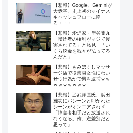
【悲報】Google、Geminiが
大赤字、史上初のマイナス
キャッシュフローに陥
る・・・
【悲報】愛煙家・岸谷蘭丸
「喫煙者の権利がマジで侵
害されてる」と私見 「い
くら税金を我々が払ってる
んだと」
【悲報】もみほぐしマッサ
ージ店で従業員女性にわい
せつ行為かで男を逮捕ｗｗ
ｗｗｗｗｗｗｗ
【悲報】乙武洋匡氏、浜田
雅功にパシーンと叩かれた
シーンがオンエアされず
「障害者相手だと放送され
なくなる。俺、逆差別だと
思って」