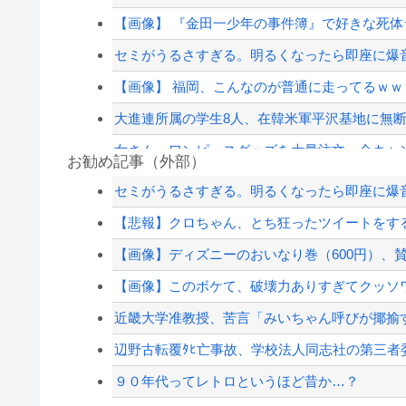
【画像】 『金田一少年の事件簿』で好きな死
セミがうるさすぎる。明るくなったら即座に爆音
【画像】 福岡、こんなのが普通に走ってるｗｗｗ
大進連所属の学生8人、在韓米軍平沢基地に無
女さん、ワンピースグッズを大量注文→全キャ
お勧め記事（外部）
ウクライナ、ついに力尽きる
セミがうるさすぎる。明るくなったら即座に爆音
【動画】謎の女剣士が陰好み
【悲報】クロちゃん、とち狂ったツイートをす
【草】アル中「水飲みたくない！」 グラス「は
【画像】ディズニーのおいなり巻（600円）、
【悲報】嫁に15年間嘘つかれてて心が壊れてる
【画像】このボケて、破壊力ありすぎてクッソ
【配信者】「金バエ」のSNS更新が1週間途絶え
近畿大学准教授、苦言「みいちゃん呼びが揶揄す
【緊急速報】NYで警官が黒人男性の首を絞め
辺野古転覆ﾀﾋ亡事故、学校法人同志社の第三者委員
９０年代ってレトロというほど昔か…？