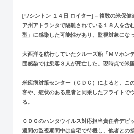
[ワシントン １４日 ロイター] – 複数の
ア州アトランタで‌隔離されている１８人を含
型」に感染した可能性があり、監視対象にな
大西洋を航行してい​たクルーズ船「ＭＶホン
団感染では乗客３人が死亡し‌た。現時点で米
米疾病対策センター（ＣＤＣ）によると、この
客や、症状のある患者と同乗した​フライトで
る。
ＣＤＣのハンタ‌ウイルス対応担当責任者デビ
週間の監視期間中は​自宅で待機し、他者との接