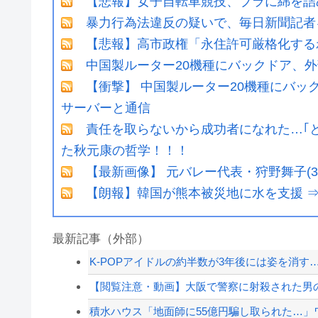
【悲報】女子自転車競技、ブラに綿を詰
暴力行為法違反の疑いで、毎日新聞記者
【悲報】高市政権「永住許可厳格化する
中国製ルーター20機種にバックドア、
【衝撃】 中国製ルーター20機種にバッ
サーバーと通信
責任を取らないから成功者になれた…｢と
た秋元康の哲学！！！
【最新画像】 元バレー代表・狩野舞子(
【朗報】韓国が熊本被災地に水を支援 
最新記事（外部）
K-POPアイドルの約半数が3年後には姿を消す
【閲覧注意・動画】大阪で警察に射殺された男の
積水ハウス「地面師に55億円騙し取られた…」ワ