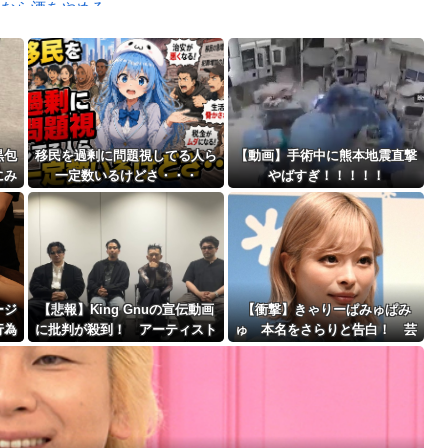
いなら酒をやめろ
と衝突したドラレコが（ノ∇`）
Powered by livedoor 相互RSS
」
最大級の火山の兆し＝韓国の反応
黒包
移民を過剰に問題視してる人ら
【動画】手術中に熊本地震直撃
にみ
一定数いるけどさ・・・
やばすぎ！！！！！
・
バースデーゴール！！
ージ
【悲報】King Gnuの宣伝動画
【衝撃】きゃりーぱみゅぱみ
行為
に批判が殺到！ アーティスト
ゅ 本名をさらりと告白！ 芸
Powered by livedoor 相互RSS
ｗｗ
に“好感度”ばかり求める時代へ
名の由来も明かす！！
の違和感