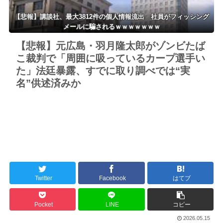
【悲報】講談社、最大3812件の個人情報流出 社員がフィッシング
メールに騙されるｗｗｗｗｗｗｗ
【悲報】元広島・羽月隆太郎がゾンビたば
こ裁判で「周囲に吸っているカープ選手い
た」法廷暴露、すでに取り調べでは“実
名”供述済みか
Twitter
Facebook
はてブ
Pocket
LINE
コピー
2026.05.15