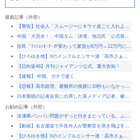
最新記事（外部）
【警告】社会人「スムージーにキウイ皮ごと入れよ。これ美容にいいんだよね〜」→ 結...
中国「大洪水！」中国ダム「決壊」地元民「公式発表より死者多い！」中国政府「住民拘...
住民「ﾏﾝｼｮﾝｵｰﾅｰが変わって家賃が8万円→12万円にすると言われた、とても...
【ひろゆき他】Xのインフルエンサー達「高市さぁ、為替介入で我々の税金11兆円が消...
【日向坂46】月刊ジャイアンツ公式、重大告知！
【速報】 中国、ガチで逝く
【悲報】高市総理、避難所の挨拶に10秒もいなかったと被災者から暴露されるｗｗｗｗ...
日本製紙の記者会見に出席した某メディア記者、被害者の個人情報を執拗に聞き出そうと...
【画像】『例のチー牛のイラスト』にそっくりすぎる男の子wwwwwww
お勧め記事（外部）
冷凍庫パンパン問題がずっと付きまとっている。ふるさと納税も頼みたいけれど入れる場...
死去した有名作家の遺作が予約開始、すると『信じられない問い合わせがあった』と書店...
【動画】名古屋栄で不良外人が警察官を突き飛ばす。逮捕しろやｗｗｗ
【言葉狩り】「ママ応援」が炎上して謝罪…もう何も言えない
【ひろゆき他】Xのインフルエンサー達「高市さぁ、為替介入で我々の税金11兆円が消...
【悲報】 有吉、一般人に「ド正論」を叩きつけて炎上ｗｗｗｗｗｗｗｗ