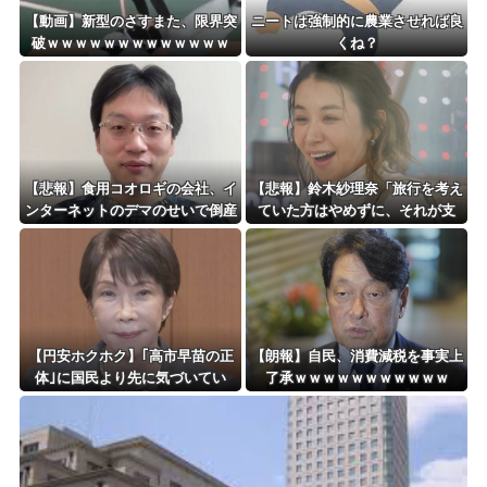
Powered by livedoor 相互RSS
【動画】新型のさすまた、限界突
ニートは強制的に農業させれば良
破ｗｗｗｗｗｗｗｗｗｗｗｗｗ
くね？
【悲報】食用コオロギの会社、イ
【悲報】鈴木紗理奈「旅行を考え
ンターネットのデマのせいで倒産
ていた方はやめずに、それが支
ｗｗｗｗｗｗｗｗｗｗｗｗ
援」
【円安ホクホク】｢高市早苗の正
【朗報】自民、消費減税を事実上
体｣に国民より先に気づいてい
了承ｗｗｗｗｗｗｗｗｗｗｗ
た…海外投資家が｢日本経済を壊
す首相｣だと確信した残念発言