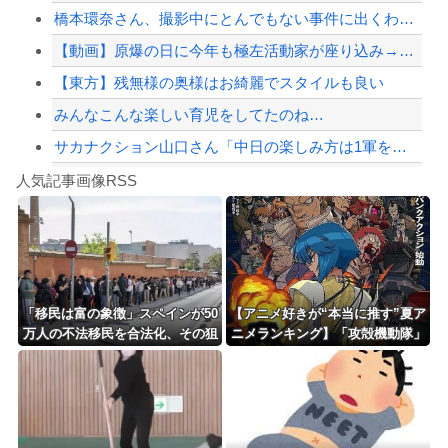
橋本環奈さん、撮影中にとんでもない事件に出くわす…警察も出動
【配信者】「金バエ」のSNS更新が1週間途絶え、様々な憶測が飛び交う。1週間ぶり...
【動画】原爆の日に今年も極左活動家が座り込み→県警に強制排除される動画が話題に
【緊急速報】NYで警官が黒人男性の首を絞め、暴動第二波不可避へ
【東方】残無様の奥様はお綺麗でスタイルも良い
みんなこんな楽しい育児をしてたのね…
サカナクション山口さん「中日の楽しみ方は1軍をファーム戦として見る。勝敗じゃない...
Powered by livedoor 相互RSS
【中国】毎年恒例の大洪水、今年もヤバい 湖北省秭帰県で山洪水が市街地を直撃、工場...
人気記事画像RSS
勇者♀「仲間に支払うはずのお金で新しい装備買っちゃったから>>3する」
8/4のニュース
日本旅行キャンセルすべきか…1万年ぶり史上最大級の火山の兆し＝韓国の反応
更新中止のお知らせ
「移民は富の象徴」スペインが50
【アニメ好きが“本当に推す”夏ア
万人の不法移民を合法化、その狙
ニメランキング】「攻殻機動隊」
海外「おめでとうタキ！」リヴァプール南野がバースデーゴール！！
いと日本への教訓と [蚤の市★]
「天幕のジャードゥーガル」「無
職転生」が上位争い