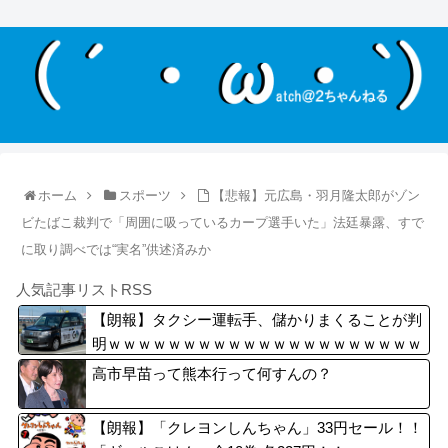
ホーム
スポーツ
【悲報】元広島・羽月隆太郎がゾン
ビたばこ裁判で「周囲に吸っているカープ選手いた」法廷暴露、すで
に取り調べでは“実名”供述済みか
人気記事リストRSS
【朗報】タクシー運転手、儲かりまくることが判
明ｗｗｗｗｗｗｗｗｗｗｗｗｗｗｗｗｗｗｗｗｗ
ｗｗｗｗ
高市早苗って熊本行って何すんの？
【朗報】「クレヨンしんちゃん」33円セール！！