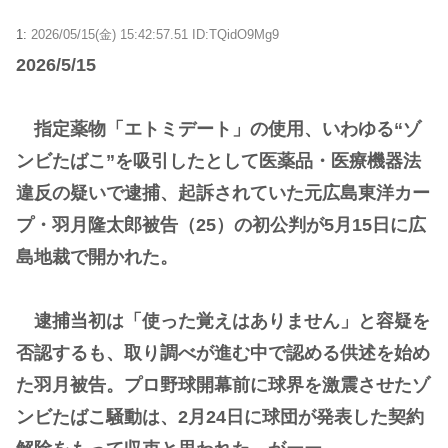
1:
2026/05/15(金) 15:42:57.51 ID:TQidO9Mg9
2026/5/15
指定薬物「エトミデート」の使用、いわゆる“ゾ
ンビたばこ”を吸引したとして医薬品・医療機器法
違反の疑いで逮捕、起訴されていた元広島東洋カー
プ・羽月隆太郎被告（25）の初公判が5月15日に広
島地裁で開かれた。
逮捕当初は「使った覚えはありません」と容疑を
否認するも、取り調べが進む中で認める供述を始め
た羽月被告。プロ野球開幕前に球界を激震させたゾ
ンビたばこ騒動は、2月24日に球団が発表した契約