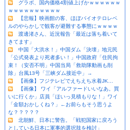
グラボ、国内価格4割値上げかｗｗｗｗｗｗ
ｗｗｗｗｗｗｗｗｗｗ
【悲報】映画館の客、ほぼバイオテロレベ
ルのやらかしで観客が避難する事態にｗｗｗｗ
渡邊渚さん、近況報告「最近は落ち着いて
きてます」
中国「大洪水！」中国ダム「決壊」地元民
「公式発表より死者多い！」中国政府「住民拘
束！（安否不明」中国当局「救助隊動画も削
除」台風13号「三峡ダム接近中」→
【画像】フジテレビでえちえち水着JK…
【画像】 ワイ「アルファードいいなあ。買
いに行くか」店員「ほいっ見積もりな！」ワイ
「金額おかしくね？」←お前らもそう思うよ
な？？？？？
北朝鮮、日本に警告。「戦犯国家に戻ろう
としている日本に軍事的選択肢を検討」