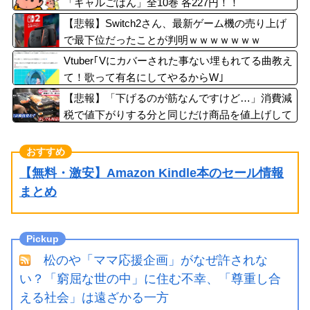
「ギャルごはん」全10巻 各227円！！
【悲報】Switch2さん、最新ゲーム機の売り上げ
で最下位だったことが判明ｗｗｗｗｗｗｗ
Vtuber｢Vにカバーされた事ない埋もれてる曲教え
て！歌って有名にしてやるからW｣
【悲報】「下げるのが筋なんですけど…」消費減
税で値下がりする分と同じだけ商品を値上げして
店頭価格を変えない店も…
【無料・激安】Amazon Kindle本のセール情報
まとめ
松のや「ママ応援企画」がなぜ許されな
い？「窮屈な世の中」に住む不幸、「尊重し合
える社会」は遠ざかる一方