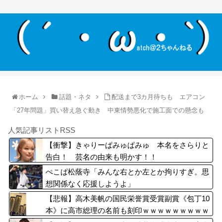
ホーム
話題・ネタ
配送まで3カ月待ちも エアコン
「27年問題」買い替え急ぐ動き 中東情勢悪化で施工面での懸念も
人気記事リストRSS
【衝撃】きゃりーぱみゅぱみゅ 本名をさらりと
告白！ 芸名の由来も明かす！！
ぺこぱ松蔭寺「みんな右とか左とか拘りすぎ。思
想関係なく応援しようよ」
【悲報】高木美帆の国民栄誉賞受賞副賞《包丁10
本》に高市総理の名前も刻印ｗｗｗｗｗｗｗｗｗ