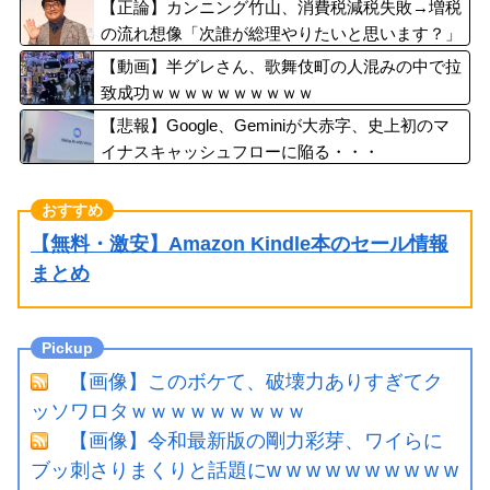
【正論】カンニング竹山、消費税減税失敗→増税
の流れ想像「次誰が総理やりたいと思います？」
【動画】半グレさん、歌舞伎町の人混みの中で拉
致成功ｗｗｗｗｗｗｗｗｗｗ
【悲報】Google、Geminiが大赤字、史上初のマ
イナスキャッシュフローに陥る・・・
【無料・激安】Amazon Kindle本のセール情報
まとめ
【画像】このボケて、破壊力ありすぎてク
ッソワロタｗｗｗｗｗｗｗｗｗ
【画像】令和最新版の剛力彩芽、ワイらに
ブッ刺さりまくりと話題にw w w w w w w w w w