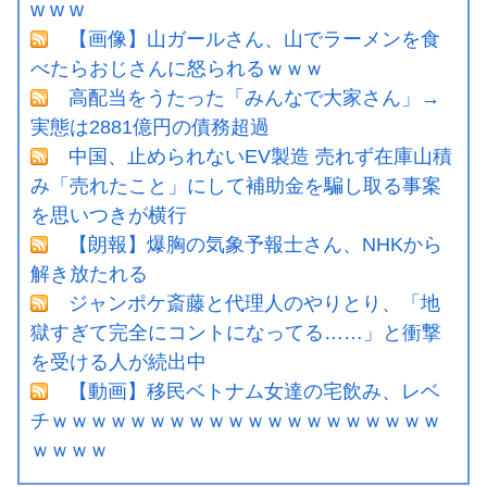
w w w
【画像】山ガールさん、山でラーメンを食
べたらおじさんに怒られるｗｗｗ
高配当をうたった「みんなで大家さん」→
実態は2881億円の債務超過
中国、止められないEV製造 売れず在庫山積
み「売れたこと」にして補助金を騙し取る事案
を思いつきが横行
【朗報】爆胸の気象予報士さん、NHKから
解き放たれる
ジャンポケ斎藤と代理人のやりとり、「地
獄すぎて完全にコントになってる……」と衝撃
を受ける人が続出中
【動画】移民ベトナム女達の宅飲み、レベ
チｗｗｗｗｗｗｗｗｗｗｗｗｗｗｗｗｗｗｗｗ
ｗｗｗｗ