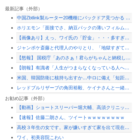
最新記事（外部）
中国Zbtlink製ルーター20機種にバックドア見つかる 外部から完全制御のおそ...
ホリエモン「面接でさ、納豆パックの薄いフィルムって何のために入っていの？って聞く...
【画像あり】えっ、ワイ氏の「貯金」・・・多すぎ・・・？
ジャンポケ斎藤と代理人のやりとり、「地獄すぎて完全にコントになってる……」と衝撃...
【怒報】 国税庁「あのさぁ！君らがちゃんと納税してくれないとこうなっちゃうけどど...
【朗報】有識者「人生がつまらなくなっている人へ。『これ』やってください」
米国、韓国防衛に核持ち出すか…中ロに備え「短距離戦術核」を検討！
レッドブルリザーブの角田裕毅、ケイナさんと一緒に酒蔵巡りをしている模様
激混みのはずの東京駅で鍵が空いているコインロッカーが散見、「ラッキー」と思って中...
お勧め記事（外部）
【動画】ショートスリーパー堀大輔、高須クリニック息子にマジギレ！怖すぎると話題に
秋田県職員さん、会見をバスローブ＆喫煙スタイルで対応してしまい大炎上ｗ
【速報】佐藤二朗さん、ツイートｗｗｗｗｗｗｗｗ
【これは重い】江口寿史さん「自分の絵ごと、このジャンルはそろそろ終わりかな」
高校３年生の女です。家が嫌いすぎて家を出て現在養護施設で暮らしています
【芸能】元EXILE・黒木啓司、妻・宮崎麗果被告へのDV事案で逮捕されていた 宮...
ワイ、初美容院こわい
【配信者】「金バエ」のSNS更新が1週間途絶え、様々な憶測が飛び交う。1週間ぶり...