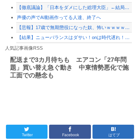
【徹底議論】「日本をダメにした総理大臣」←結局誰だと思う？
【緊急速報】NYで警官が黒人男性の首を絞め、暴動第二波不可避へ
声優の声でAI動画作ってる人達、終了へ
【悲報】17歳で無期懲役になった奴、怖いｗｗｗｗｗｗｗｗｗｗｗｗｗｗｗｗｗｗｗｗ...
【結果】ニューバランスはダサい！onは時代遅れ！サロモンを買え！って言われたから...
Powered by livedoor 相互RSS
【動画】逃げる判断はやっ！埼玉でスマホ運転のプリウスに当て逃げされる車載。
人気記事画像RSS
実況「金メダルをとった萩野には俺さんへの挑戦権を手にしました！」俺「ほう君が萩野...
配送まで3カ月待ちも エアコン「27年問
題」買い替え急ぐ動き 中東情勢悪化で施
8/4のニュース
工面での懸念も
日本旅行キャンセルすべきか…1万年ぶり史上最大級の火山の兆し＝韓国の反応
更新中止のお知らせ
海外「おめでとうタキ！」リヴァプール南野がバースデーゴール！！
Powered by livedoor 相互RSS
Twitter
Facebook
はてブ