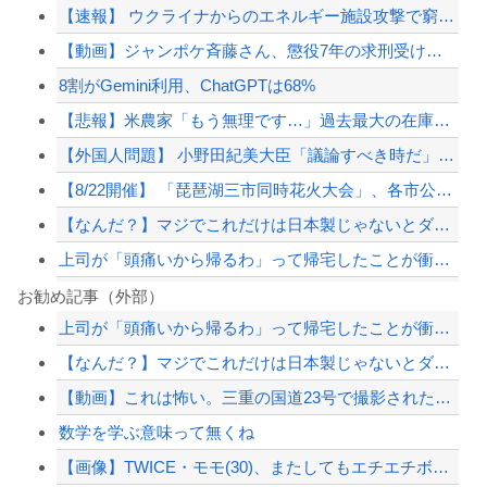
【速報】 ウクライナからのエネルギー施設攻撃で窮地のロシアを韓国が助けていたこと...
【動画】ジャンポケ斉藤さん、懲役7年の求刑受けたあとのTikTokライブ配信がヤ...
8割がGemini利用、ChatGPTは68%
【悲報】米農家「もう無理です…」過去最大の在庫を抱える状態で新米収穫。新米価格も...
【外国人問題】 小野田紀美大臣「議論すべき時だ」→SNS「まだ議論もしてなかった...
【8/22開催】 「琵琶湖三市同時花火大会」、各市公式「そんな花火大会は存在しな...
【なんだ？】マジでこれだけは日本製じゃないとダメな物
上司が「頭痛いから帰るわ」って帰宅したことが衝撃的だった
米国民の半数「ネタニヤフ首相は逮捕されるべきだ」…世論調査で明らかに！
お勧め記事（外部）
上司が「頭痛いから帰るわ」って帰宅したことが衝撃的だった
8割がGemini利用、ChatGPTは68%
【なんだ？】マジでこれだけは日本製じゃないとダメな物
【画像】胸が大きいせいで成績が伸びない陸上部女子ｗｗｗｗｗｗｗｗｗｗｗｗ
【動画】これは怖い。三重の国道23号で撮影された避けようがないもらい事故の瞬間。
テスラ、26年中に日本の納車拠点を6割増 販売急増による混乱収拾へ
数学を学ぶ意味って無くね
【配信者】「金バエ」のSNS更新が1週間途絶え、様々な憶測が飛び交う。1週間ぶり...
【画像】TWICE・モモ(30)、またしてもエチエチボデーを披露wwwwwwww...
【緊急速報】NYで警官が黒人男性の首を絞め、暴動第二波不可避へ