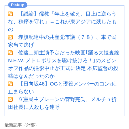
【議論】儒教「年上を敬え、目上に逆らう
な、秩序を守れ」←これが東アジアに残したも
の
赤旗配達中の共産党市議（７８）、車で民
家当て逃げ
佐藤二朗主演予定だった映画｢踊る大捜査線
N.E.W. メトロポリスを駆け抜けろ！｣のスピン
オフ作品の撮影中止が正式に決定 本広監督の投
稿はなんだったのか
【日向坂46】OGと現役メンバーのコンボ、
止まらない
立憲民主ブレーンの菅野完氏、メルチュ折
田社長に人殺しを連呼
最新記事（外部）