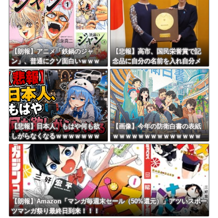
飛び火…「炎上気味なので」自
ら幕引き図る
【朗報】アニメ「鉄鍋のジャ
【悲報】高市、国民栄誉賞で記
ン」、普通にクソ面白いｗｗｗ
念品に自分の名前を入れ自分メ
ｗｗｗｗｗｗｗｗ
インのPV撮影して炎上中w w w
w w w w w w
【悲報】日本人、もはや何も欲
【画像】今年の防衛白書の表紙
しがらなくなるｗｗｗｗｗｗｗ
ｗｗｗｗｗｗｗｗｗｗｗｗｗｗ
ｗｗｗｗｗｗｗｗｗｗｗｗｗｗ
ｗｗｗｗｗ
ｗｗｗ
【朗報】Amazon「マンガ毎週末セール（50%還元）」アツいスポー
ツマンガ祭り最終日到来！！！