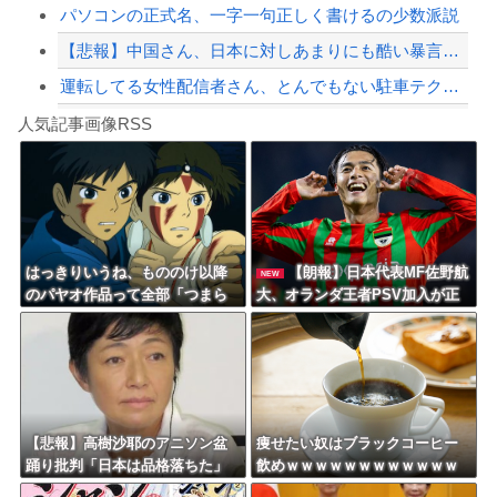
パソコンの正式名、一字一句正しく書けるの少数派説
【悲報】中国さん、日本に対しあまりにも酷い暴言を放つ 「侵略戦争仕掛けたくせに...
運転してる女性配信者さん、とんでもない駐車テクニックを見せつけてネット民をドン引...
Powered by livedoor 相互RSS
【特攻隊員の本音】「ああァ、だまされちゃった。今度生れる時はアメリカへ生れるぞ」...
人気記事画像RSS
大男「1回戦の相手はこのｶﾞｷか？楽勝だな」少年剣士「…ふんっ、あまり調子に乗ら...
8/4のニュース
日本旅行キャンセルすべきか…1万年ぶり史上最大級の火山の兆し＝韓国の反応
更新中止のお知らせ
はっきりいうね、もののけ以降
【朗報】日本代表MF佐野航
NEW
のパヤオ作品って全部「つまら
大、オランダ王者PSV加入が正
海外「おめでとうタキ！」リヴァプール南野がバースデーゴール！！
ない」
式決定！ NEC史上最高額の移
籍、最大約31億円か！！
Powered by livedoor 相互RSS
【悲報】高樹沙耶のアニソン盆
痩せたい奴はブラックコーヒー
踊り批判「日本は品格落ちた」
飲めｗｗｗｗｗｗｗｗｗｗｗｗ
で大論争！過去の大麻発言にも
ｗ