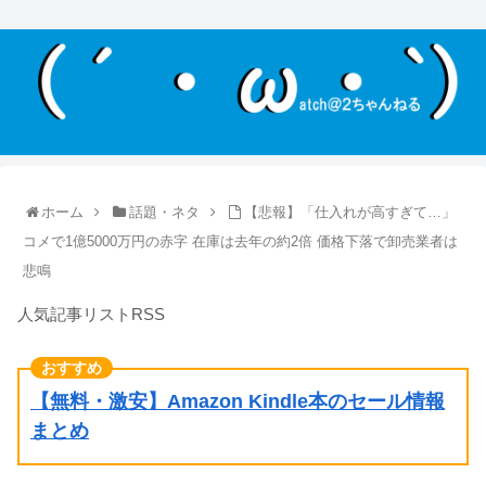
ホーム
話題・ネタ
【悲報】「仕入れが高すぎて…」
コメで1億5000万円の赤字 在庫は去年の約2倍 価格下落で卸売業者は
悲鳴
人気記事リストRSS
【無料・激安】Amazon Kindle本のセール情報
まとめ