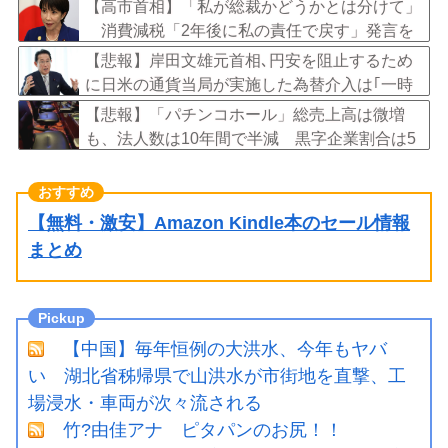
【高市首相】「私が総裁かどうかとは分けて」
消費減税「2年後に私の責任で戻す」発言を
説明
【悲報】岸田文雄元首相､円安を阻止するため
に日米の通貨当局が実施した為替介入は｢一時
しのぎに過ぎない｣との認識を示す
【悲報】「パチンコホール」総売上高は微増
も、法人数は10年間で半減 黒字企業割合は5
年ぶりに7割超え
【無料・激安】Amazon Kindle本のセール情報
まとめ
【中国】毎年恒例の大洪水、今年もヤバ
い 湖北省秭帰県で山洪水が市街地を直撃、工
場浸水・車両が次々流される
竹?由佳アナ ピタパンのお尻！！