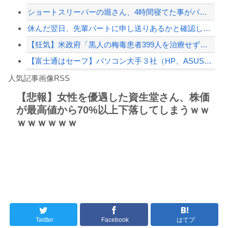
ショートスリーパーの堀さん、4時間寝てた事がバレる
【緊急速報】NYで警官が黒人男性の首を絞め、暴動第二波不可避へ
休んだ翌日、先輩パートに申し送りあるかと確認したらいきなりキレられた。このパート...
【狂気】米政府「黒人の梅毒患者399人を治療せず放置したらどうなるか見たろ！」→...
【富士通はセーフ】パソコン大手３社（HP、ASUS、Acer） 中国製メモリーの...
Powered by livedoor 相互RSS
白石「あ、あきら様……？」あきら「……白石」
人気記事画像RSS
【動画】野菜売りのおじさんにドローンを特攻させるおそロシア。
【悲報】女性を優遇した資生堂さん、株価
が最高値から70%以上下落してしまうｗｗ
8/4のニュース
ｗｗｗｗｗｗ
日本旅行キャンセルすべきか…1万年ぶり史上最大級の火山の兆し＝韓国の反応
更新中止のお知らせ
海外「おめでとうタキ！」リヴァプール南野がバースデーゴール！！
Powered by livedoor 相互RSS
Twitter
Facebook
はてブ