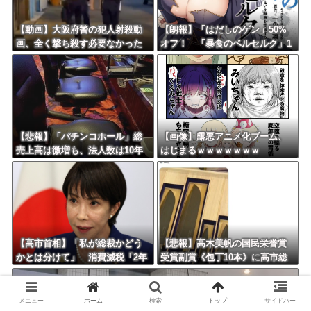
【動画】大阪府警の犯人射殺動
【朗報】「はだしのゲン」50%
画、全く撃ち殺す必要なかった
オフ！ 「暴食のベルセルク」1
ｗｗｗｗｗｗｗｗｗｗｗ
4巻無料ｗｗｗｗｗｗ
【悲報】「パチンコホール」総
【画像】露悪アニメ化ブーム、
売上高は微増も、法人数は10年
はじまるｗｗｗｗｗｗｗ
間で半減 黒字企業割合は5年ぶ
りに7割超え
【高市首相】「私が総裁かどう
【悲報】高木美帆の国民栄誉賞
かとは分けて」 消費減税「2年
受賞副賞《包丁10本》に高市総
後に私の責任で戻す」発言を説
理の名前も刻印ｗｗｗｗｗｗｗ
明
ｗｗ
メニュー
ホーム
検索
トップ
サイドバー