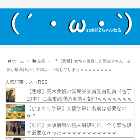
ホーム
企業
【悲報】女性を優遇した資生堂さん、株
価が最高値から70%以上下落してしまうｗｗｗｗｗｗｗｗ
人気記事リストRSS
【悲報】高木美帆の国民栄誉賞受賞副賞《包丁
10本》に高市総理の名前も刻印ｗｗｗｗｗｗｗ
ｗｗ
【ひまわり学級】支援学級に名前は必要なの
か？
【動画】大阪府警の犯人射殺動画、全く撃ち殺
す必要なかったｗｗｗｗｗｗｗｗｗｗｗ