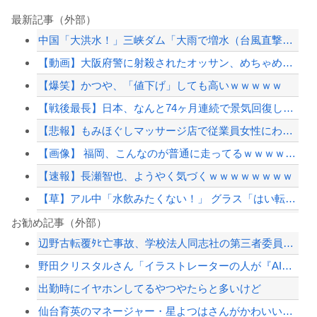
最新記事（外部）
中国「大洪水！」三峡ダム「大雨で増水（台風直撃前」中国ダム「緊急放流！」中国鉄道...
【動画】大阪府警に射殺されたオッサン、めちゃめちゃ苦しそうに死ぬ
【爆笑】かつや、「値下げ」しても高いｗｗｗｗｗ
【戦後最長】日本、なんと74ヶ月連続で景気回復していた‥‥
【悲報】もみほぐしマッサージ店で従業員女性にわいせつ行為かで男を逮捕ｗｗｗ
【画像】 福岡、こんなのが普通に走ってるｗｗｗｗｗｗｗｗｗｗｗｗｗｗｗｗｗｗｗｗ...
【速報】長瀬智也、ようやく気づくｗｗｗｗｗｗｗｗ
【草】アル中「水飲みたくない！」 グラス「はい転倒」
天音かなたは今頃新入社員としてがんばってるのかな
お勧め記事（外部）
辺野古転覆ﾀﾋ亡事故、学校法人同志社の第三者委員会が調査報告書を公表 … 安全配...
【事件】総額43億円超、人気アニメグッズを"大量注文しキャンセル"女逮捕…ネット...
野田クリスタルさん「イラストレーターの人が『AIに仕事を奪われる』って言ってるけ...
女さん、ワンピースグッズを大量注文→全キャンセルで逮捕ｗｗｗ
出勤時にイヤホンしてるやつやたらと多いけど
【画像】 真夏日のプール、ガチで最高すぎｗｗｗｗｗｗｗｗｗｗ
仙台育英のマネージャー・星よつはさんがかわいいと話題に ウィンク動画や画像などが...
【配信者】「金バエ」のSNS更新が1週間途絶え、様々な憶測が飛び交う。1週間ぶり...