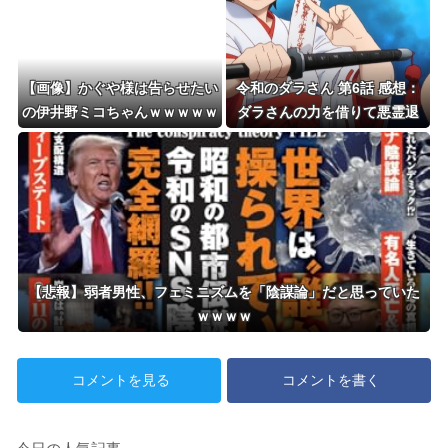
【画像】かぐや様は告らせたい
令和のダラさん 第6話 感想：
の伊井野ミコちゃんｗｗｗｗｗ
ダラさんの力を借りて悪霊退
散！修行すれば本当に悪霊ハン
ターになれそう！
【悲報】弱者男性、フェミニズムを「陰謀論」だと思っていた
ｗｗｗｗ
コメントを見る
コメントを書く