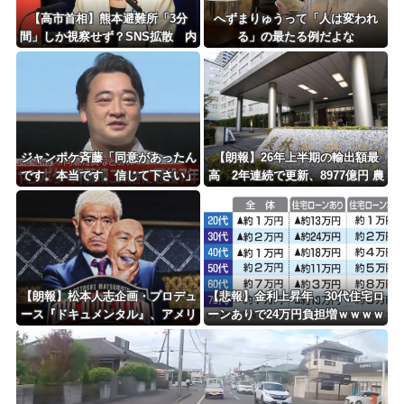
Powered by livedoor 相互RSS
【高市首相】熊本避難所「3分
へずまりゅうって「人は変われ
間」しか視察せず？SNS拡散 内
る」の最たる例だよな
閣広報官「51分間」だと否定
ジャンポケ斉藤「同意があったん
【朗報】26年上半期の輸出額最
です。本当です。信じて下さい」
高 2年連続で更新、8977億円 農
←何でこの主張が通らないの？
水省「インバウンドの増加に伴
い、日本食の認知度が向上」
【朗報】松本人志企画・プロデュ
【悲報】金利上昇年、30代住宅ロ
ース『ドキュメンタル』、アメリ
ーンありで24万円負担増ｗｗｗｗ
カで初の制作が決定！ 海外タイ
ｗｗｗｗｗｗｗｗ
トル『LOL』として世界25ヶ国・
地域で展開