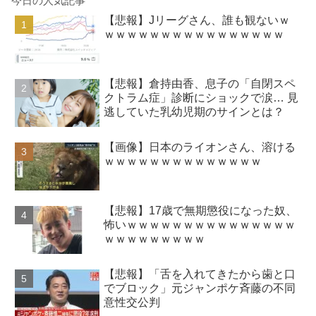
今日の人気記事
【悲報】Jリーグさん、誰も観ないｗ
ｗｗｗｗｗｗｗｗｗｗｗｗｗｗｗｗ
【悲報】倉持由香、息子の「自閉スペ
クトラム症」診断にショックで涙… 見
逃していた乳幼児期のサインとは？
【画像】日本のライオンさん、溶ける
ｗｗｗｗｗｗｗｗｗｗｗｗｗｗ
【悲報】17歳で無期懲役になった奴、
怖いｗｗｗｗｗｗｗｗｗｗｗｗｗｗｗ
ｗｗｗｗｗｗｗｗｗ
【悲報】「舌を入れてきたから歯と口
でブロック」元ジャンポケ斉藤の不同
意性交公判