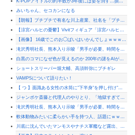
K-POPアイドルの約半数が3年後には姿を消す…損益分岐点突破は4％未満
みいちゃん、セコカンになる
【朗報】プチプチで有名な川上産業、社名を「プチプチ株式会社」に変更ｗｗｗｗｗ
【涼宮ハルヒの憂鬱】Vivitフィギュア「涼宮ハルヒ」プライズフィギュア【彩色原型公...
【画像】 16歳でこのお◯ぱいはいかんでしょｗｗｗwｗｗｗｗｗｗｗｗ❤
滝沢秀明社長、熊本入り示唆「男手が必要。時間を見つけて行きたい」
白黒のコマになぜ色が見えるのか 200年の謎をAIが解明！
ショートスリーパー堀大輔、高須幹弥にブチギレ
VAMPSについて語りたい！
【 つ 】面識ある女性の水筒に"下半身"を押し付け"使用不能"にした疑い 66歳男を...
ジャンポケ斎藤と代理人のやりとり、「地獄すぎて完全にコントになってる……」と衝撃を受...
滝沢秀明社長、熊本入り示唆「男手が必要。時間を見つけて行きたい」
軟体動物みたいに柔らかい手を持つ人、話題にｗｗｗｗ「脳が理解を拒む」「ミギー」
川底に沈んでいたマンモスやナチス軍艦など露出、熱波でドナウ川が歴史的渇水！