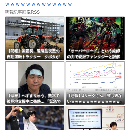
ｗｗｗｗｗｗｗｗｗｗｗｗｗ
新着記事画像RSS
【朗報】国産初、遠隔監視型の
「オーバーロード」という絵師
自動運転トラクター クボタが
の力で硬派ファンタジーと誤解
来春に発売！！！
させ人気出たなろう作品ｗｗｗ
ｗｗｗｗｗｗ
【悲報】へずまりゅう、熊本で
【悲報】Jリーグさん、誰も観な
被災地支援中に発熱… 「緊急で
いｗｗｗｗｗｗｗｗｗｗｗｗｗ
病院に向かい点滴を打ったら楽
ｗｗｗｗ
に」 回復を報告