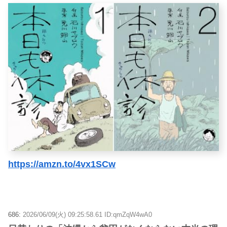
https://amzn.to/4vx1SCw
686:
2026/06/09(火) 09:25:58.61 ID:qmZqW4wA0