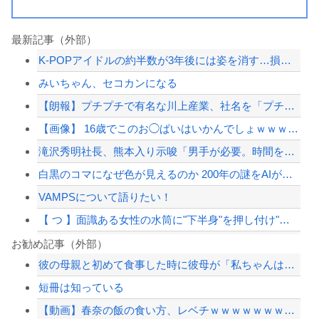
最新記事（外部）
K-POPアイドルの約半数が3年後には姿を消す…損益分岐点突破は4％未満
みいちゃん、セコカンになる
【朗報】プチプチで有名な川上産業、社名を「プチプチ株式会社」に変更ｗｗｗｗｗ
【画像】 16歳でこのお◯ぱいはいかんでしょｗｗｗwｗｗｗｗｗｗｗｗ❤
滝沢秀明社長、熊本入り示唆「男手が必要。時間を見つけて行きたい」
白黒のコマになぜ色が見えるのか 200年の謎をAIが解明！
VAMPSについて語りたい！
【 つ 】面識ある女性の水筒に"下半身"を押し付け"使用不能"にした疑い 66歳...
ジャンポケ斎藤と代理人のやりとり、「地獄すぎて完全にコントになってる……」と衝撃...
お勧め記事（外部）
彼の母親と初めて食事した時に彼母が「私ちゃんは結婚したら仕事辞める予定なんですっ...
滝沢秀明社長、熊本入り示唆「男手が必要。時間を見つけて行きたい」
短冊は知っている
【悲報】ボートでかっ飛ばしてたセレブ集団、ふっ飛ぶｗｗｗｗ
【動画】春奈の飯の食い方、レベチｗｗｗｗｗｗｗｗｗｗｗｗｗｗｗｗｗｗｗｗｗｗｗｗ
【最近】冷たい空調服ってやつが出てるらしくめっちゃ欲しい