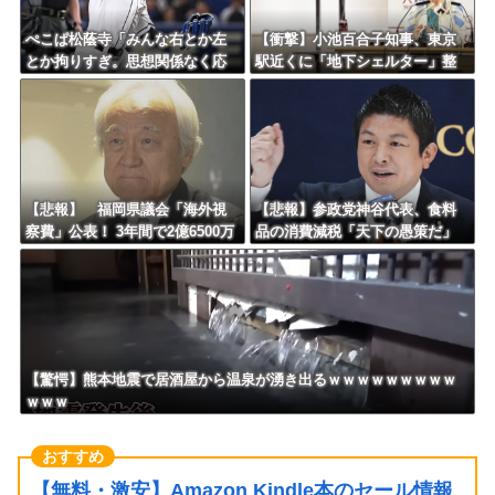
ぺこぱ松蔭寺「みんな右とか左
【衝撃】小池百合子知事、東京
とか拘りすぎ。思想関係なく応
駅近くに「地下シェルター」整
援しようよ」
備を正式表明ｗｗｗｗｗｗｗｗ
ｗ
【悲報】 福岡県議会「海外視
【悲報】参政党神谷代表、食料
察費」公表！ 3年間で2億6500万
品の消費減税「天下の愚策だ」
円ｗｗｗｗｗｗｗｗｗ
と批判ｗｗｗｗｗｗｗｗｗｗｗ
ｗ
【驚愕】熊本地震で居酒屋から温泉が湧き出るｗｗｗｗｗｗｗｗｗ
ｗｗｗ
【無料・激安】Amazon Kindle本のセール情報