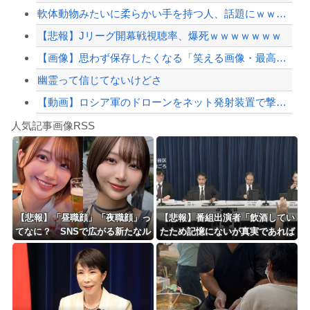
軟体動物みたいに柔らかい手を持つ人、話題にｗｗｗｗ「脳が理解を拒む」「ミギー」
【配信者】「金バエ」のSNS更新が1週間途絶え、様々な憶測が飛び交う。1週間ぶり...
【悲報】Jリーグ開幕戦視聴率、爆死ｗｗｗｗｗｗｗ
【緊急速報】NYで警官が黒人男性の首を絞め、暴動第二波不可避へ
【画像】思わず保存したくなる「笑える画像・最高な画像」貼っていけｗｗｗｗｗ
幽霊って信じてないけどさ
【動画】ロシア軍のドローンをネット発射装置で撃墜するウクライナ。
Powered by livedoor 相互RSS
【最近】冷たい空調服ってやつが出てるらしくめっちゃ欲しい
人気記事画像RSS
実況「金メダルをとった萩野には俺さんへの挑戦権を手にしました！」俺「ほう君が萩野...
8/4のニュース
日本旅行キャンセルすべきか…1万年ぶり史上最大級の火山の兆し＝韓国の反応
更新中止のお知らせ
【悲報】「昼職顔」「夜職顔」っ
【悲報】番組出演者「飲酒してい
てなに？ SNSで広がる新たなル
たため記憶にないが真実であれば
海外「おめでとうタキ！」リヴァプール南野がバースデーゴール！！
ッキズム論争ｗｗｗｗｗｗｗ
申し訳ない」 NHK職員が出演者
から性被害