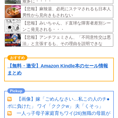
最多に・・・・
【悲報】麻辣湯、必死にステマされるも日本人
男性から見向きもされない
【悲報】みいちゃん、ド直球な障害者差別シー
ンこ発見される・・・
【悲報】アンチフェミさん、「不同意性交は悪
法」と主張するも、その理由を説明できな
い……
【無料・激安】Amazon Kindle本のセール情報
まとめ
【画像】嫁「ごめんなさい…私この人のチ●
ポに負けた」 ワイ「クククw」 夫「くそっ」
一人っ子母子家庭育ちワイ(26)無職の母親が