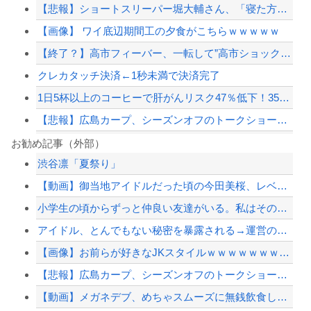
【悲報】ショートスリーパー堀大輔さん、「寝た方がいい」などと誹謗中傷され配信中に...
【画像】 ワイ底辺期間工の夕食がこちらｗｗｗｗｗ
【終了？】高市フィーバー、一転して”高市ショック”へ…支持率も市場も急降下ｗｗｗ...
クレカタッチ決済←1秒未満で決済完了
1日5杯以上のコーヒーで肝がんリスク47％低下！35万人超の調査
【悲報】広島カープ、シーズンオフのトークショー、テレビ出演等の「副業」を全面禁...
素直に中国の発展すごいよな
お勧め記事（外部）
渋谷凛「夏祭り」
避難所に土足でズカズカと入ってきて勝手に動画や写真を撮影したメディア取材陣、挙句...
【動画】御当地アイドルだった頃の今田美桜、レベチｗｗｗｗｗｗｗ
【悲報】クマ駆除で町役場に抗議電話殺到…職員「業務になりません」
小学生の頃からずっと仲良い友達がいる。私はその友達の家族構成についても全部知って...
【島根】孫の34歳男性が運転する車にはねられ88歳の女性が死亡…民家の敷地内での...
アイドル、とんでもない秘密を暴露される→運営の声明が前代未聞すぎて物議を醸すこと...
【配信者】「金バエ」のSNS更新が1週間途絶え、様々な憶測が飛び交う。1週間ぶり...
【画像】お前らが好きなJKスタイルｗｗｗｗｗｗｗｗｗｗｗｗｗｗｗｗｗｗｗｗｗｗｗ...
【緊急速報】NYで警官が黒人男性の首を絞め、暴動第二波不可避へ
【悲報】広島カープ、シーズンオフのトークショー、テレビ出演等の「副業」を全面禁...
【動画】メガネデブ、めちゃスムーズに無銭飲食してしまうｗｗｗｗ