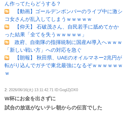
ん作ってたらどうする？
【動画】ゴールデンボンバーのライブ中に激シ
コ女さんが乱入してしまうｗｗｗｗｗ
【仰天】 石破茂さん、自民若手に舐めてかか
った結果「全てを失うｗｗｗｗｗ」
政府、自衛隊の指揮統制に国産AI導入へｗｗｗ
「新しい戦い方」への対応を急ぐ
【朗報】 秋田県、UAEのオイルマネー2兆円が
転がり込んでガチで東北最強になるぞｗｗｗｗｗｗ
ｗ
2:
2026/06/16(火) 13:11:42.71 ID:GogIZjOX0
W杯にお金を出さずに
試合の放送がないテレ朝からの伝言でした