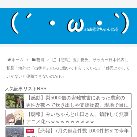
ホーム
芸能
【悲報】玉川徹氏、サッカー日本代表に
私見「海外の『出稼ぎ』の人に働いてもらっている」「移民とかして
いかないと優勝できないのかも」
人気記事リストRSS
【感動】梨5000個の盗難被害にあった農家の
男性が熊本で炊き出しや支援物資、現地で目に
した“助け合いの輪”
【朗報】みいちゃんと山田さん、鎮静して無事
アニメ化へｗｗｗｗｗｗｗｗｗ
【悲報】7月の倒産件数 1000件超えで今年
NEW