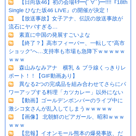
【日向坂46】初の会場ｷﾀ━(ﾟ∀ﾟ)━!!!!『18th
Single ひなた坂46 LIVE』の開催が決定！
【放送事故】女子アナ、伝説の放送事故が
流石にヤバすぎる…
素直に中国の発展すごいよな
【終了？】高市フィーバー、一転して”高市
ショック”へ…支持率も市場も急降下ｗｗｗｗｗ
ｗｗｗ
森山みなみアナ 横乳 ＆ ブラ線くっきりレ
ポート！！【GIF動画あり】
異なる2つの完成品を組み合わせてさらにパ
ワーアップする料理「カツカレー」以外にない
【動画】ゴールデンボンバーのライブ中に
激シコ女さんが乱入してしまうｗｗｗｗｗ
【画像】 北朝鮮のビアガール、昭和ｗｗｗ
ｗｗｗ
【悲報】イオンモール熊本の爆発事故、だ