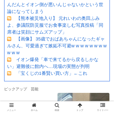
んだんとイオン側が悪いんじゃないかという世
論になってしまう
【熊本被災地入り】 元れいわの奥田ふみ
よ、参議院防災服でお食事楽しむ写真投稿「同
席者は笑顔にサムズアップ」
【画像】 35歳でおばあちゃんになったギャ
ルさん、可愛過ぎて嫉妬不可避w w w w w w w w
w w w
イオン爆発「車で来てるから戻るしかな
い」避難後に館内へ…現場の実態が判明
「宝くじの1番賢い買い方」←これ
ピックアップ 芸能
メニュー
ホーム
検索
トップ
サイドバー