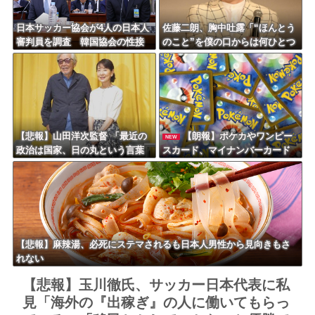
日本サッカー協会が4人の日本人
佐藤二朗、胸中吐露「“ほんとう
審判員を調査 韓国協会の性接
のこと”を僕の口からは何ひとつ
待疑惑で
言えなくて… 言葉にできぬ悔
しさを日々感じております」
【悲報】山田洋次監督 「最近の
【朗報】ポケカやワンピー
NEW
政治は国家、日の丸という言葉
スカード、マイナンバーカード
を、間違った方向に使ってい
がないと購入不可能へｗｗｗｗ
る」
ｗｗｗｗ
【悲報】麻辣湯、必死にステマされるも日本人男性から見向きもさ
れない
【悲報】玉川徹氏、サッカー日本代表に私
見「海外の『出稼ぎ』の人に働いてもらっ