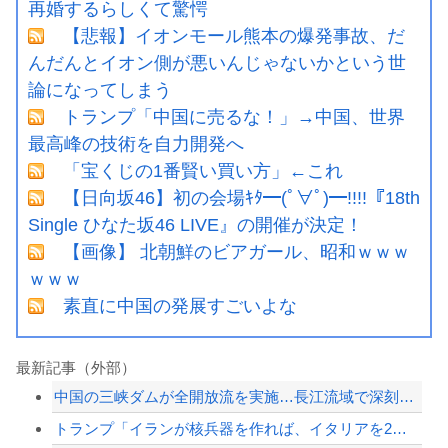
再婚するらしくて驚愕
【悲報】イオンモール熊本の爆発事故、だ
んだんとイオン側が悪いんじゃないかという世
論になってしまう
トランプ「中国に売るな！」→中国、世界
最高峰の技術を自力開発へ
「宝くじの1番賢い買い方」←これ
【日向坂46】初の会場ｷﾀ━(ﾟ∀ﾟ)━!!!!『18th
Single ひなた坂46 LIVE』の開催が決定！
【画像】 北朝鮮のビアガール、昭和ｗｗｗ
ｗｗｗ
素直に中国の発展すごいよな
最新記事（外部）
中国の三峡ダムが全開放流を実施…長江流域で深刻な洪水被害！
トランプ「イランが核兵器を作れば、イタリアを2分で消滅させる」メローニ「核を持っ...