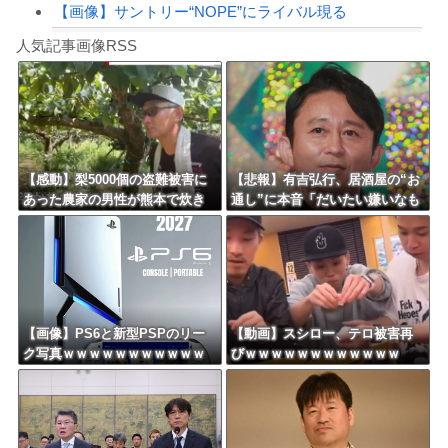
【画像】サントリー“NOPE”にライバル現る
Powered by livedoor 相互RSS
今でも「日本が世界トップ」なものって何がある？
人気記事画像RSS
日傘もって行っていざ開こうとしたら靴べらだった
8/4のニュース
日本旅行キャンセルすべきか…1万年ぶり史上最大級の火山の兆し＝韓国の反応
更新中止のお知らせ
【感動】梨5000個の盗難被害に
【悲報】有吉弘行、居酒屋の“お
あった農家の男性が熊本で炊き
通し”に本音「だいたい嫌いなも
海外「おめでとうタキ！」リヴァプール南野がバースデーゴール！！
出しや支援物資、現地で目にし
のが出てくる」「お通しカット
た“助け合いの輪”
してもらえますかって言ったこ
とある」
Powered by livedoor 相互RSS
【画像】PS6と新型PSPのリー
【動画】スシロー、テロ被害再
ク写真ｗｗｗｗｗｗｗｗｗｗｗ
びｗｗｗｗｗｗｗｗｗｗｗｗ
ｗｗｗｗｗｗｗｗ