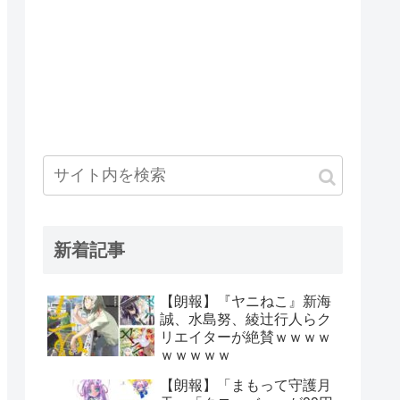
新着記事
【朗報】『ヤニねこ』新海
誠、水島努、綾辻行人らク
リエイターが絶賛ｗｗｗｗ
ｗｗｗｗｗ
【朗報】「まもって守護月