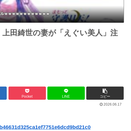
ールｗｗｗｗｗｗｗｗｗｗｗｗ
・上田綺世の妻が「えぐい美人」注
Pocket
LINE
コピー
2026.06.17
7afb46631d325ca1ef7751e6dcd9bd21c0