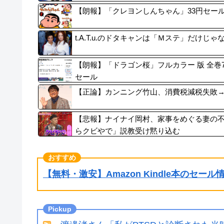
【朗報】「クレヨンしんちゃん」33円セール
t.A.T.u.のドタキャンは「Ｍステ」だけ
【朗報】「ドラゴン桜」フルカラー 版 全巻
セール
【正論】カンニング竹山、消費税減税失敗
【悲報】ナイナイ岡村、家事をめぐる妻の
らクビやで」説教受け黙り込む
【無料・激安】Amazon Kindle本のセー