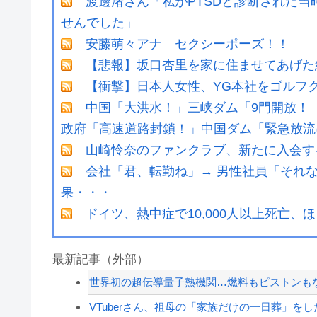
渡邊渚さん「私がPTSDと診断された当
せんでした」
安藤萌々アナ セクシーポーズ！！
【悲報】坂口杏里を家に住ませてあげた
【衝撃】日本人女性、YG本社をゴルフ
中国「大洪水！」三峡ダム「9門開放！
政府「高速道路封鎖！」中国ダム「緊急放流
山崎怜奈のファンクラブ、新たに入会する
会社「君、転勤ね」→ 男性社員「それ
果・・・
ドイツ、熱中症で10,000人以上死亡、
最新記事（外部）
世界初の超伝導量子熱機関…燃料もピストンも
VTuberさん、祖母の「家族だけの一日葬」を