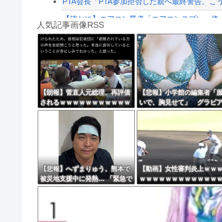
PTA会長「PTA参加拒否した親へ最終警告。こ
【確かに】エアコン業者「エアコンスプレー使っ
人気記事画像RSS
【朗報】高市政権、「四国新幹線」を史上初め
【動画】タイのティパンコーン王子が日本人女
8/4のニュース
日本旅行キャンセルすべきか…1万年ぶり史上
【朗報】菅直人元総理、再評価
【悲報】小学館の編集者「
されるｗｗｗｗｗｗｗｗｗｗｗ
いで、胸見せて」 グラビ
更新中止のお知らせ
ｗｗｗｗｗｗｗ
望の女性に迫った過激要求
海外「おめでとうタキ！」リヴァプール南野が
【悲報】へずまりゅう、熊本で
【動画】女性審判炎上ｗｗ
被災地支援中に発熱… 「緊急で
ｗｗｗｗｗｗｗｗｗｗｗｗ
病院に向かい点滴を打ったら楽
に」 回復を報告