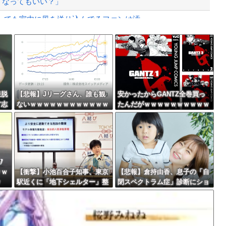
うなってもいい？」
ても室内に風を送り込んでるファンは汚...
て検討開始
Powered by livedoor 相互RSS
性とデートか？
最大級の火山の兆し＝韓国の反応
服脱
【悲報】Jリーグさん、誰も観
安かったからGANTZ全巻買っ
ア志
ないｗｗｗｗｗｗｗｗｗｗｗｗ
たんだがｗｗｗｗｗｗｗｗｗｗ
ｗｗｗｗｗ
ｗｗｗ
バースデーゴール！！
ｗｗ
【衝撃】小池百合子知事、東京
【悲報】倉持由香、息子の「自
ｗ
駅近くに「地下シェルター」整
閉スペクトラム症」診断にショ
Powered by livedoor 相互RSS
備を正式表明ｗｗｗｗｗｗｗｗ
ックで涙… 見逃していた乳幼児
ｗ
期のサインとは？