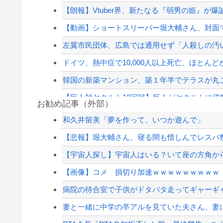
【朗報】Vtuber界、新たなる『弱男の姫』が
【動画】ショートスリーパー堀大輔さん、対面で高
左翼市民団体、広島では通用せず「人殺しの汚い
ドイツ、熱中症で10,000人以上死亡、ほとん
韓国の新築マンション、築１年半でテラスが丸
【巨人対ヤクルト18回戦】巨人がヤクルトに逆転勝
お勧め記事（外部）
コメ卸大手さん、営業利益83％減 高値で買
和久井留美「夢を作って、いつか遊んで」
【悲報】日本人さん、中国韓国と比べて身長が
【悲報】堀大輔さん、寝る間も惜しんでレスバ祭
PCA、WAR8.0ｗｗｗｗｗｗｗｗｗｗｗｗ
【宇宙人探し】宇宙人はいる？いて座の方角から7
ジャンポケ斎藤と代理人のやりとり、「地獄すぎ
【画像】コメ 損切り加速ｗｗｗｗｗｗｗｗｗ
【配信者】「金バエ」のSNS更新が1週間途絶え
病院の待合室で子供がドタバタ走ってギャーギャ
【緊急速報】NYで警官が黒人男性の首を絞め
妻と一緒に中学の卒アルを見ていた夫さん、妻