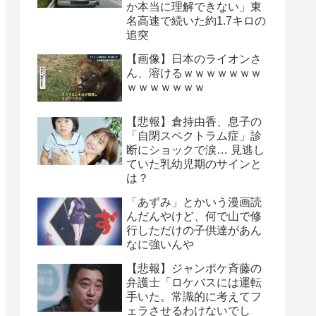
か本当に理解できない」東
名高速で続いた約1.7キロの
追突
【画像】日本のライオンさ
ん、溶けるｗｗｗｗｗｗｗ
ｗｗｗｗｗｗｗ
【悲報】倉持由香、息子の
「自閉スペクトラム症」診
断にショックで涙… 見逃し
ていた乳幼児期のサインと
は？
「あずみ」とかいう漫画読
んだんやけど、何で山で修
行しただけの子供達があん
なに強いんや
【悲報】ジャンポケ斉藤の
弁護士「ロケバスには運転
手いた。常識的に考えてフ
ェラさせるわけないでし