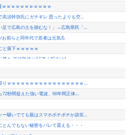
爆誕ｗｗｗｗｗｗｗｗｗｗｗ
須幹弥氏にガチギレ 思ったよりも空...
足で広島の土を踏むな！」→広島県民「...
どがお前らと同年代で若者は元気💪
ごと落下ｗｗｗｗｗ
ち 首位阪神と0.5差！貯金は1...
い込んだ米が売れず「損切り祭り」開幕へ
低かったｗｗｗ
りｗｗｗｗｗｗｗｗｗｗｗｗｗｗｗｗｗ...
2秒間捉えた強い電波、50年間正体...
て完全にコントになってる……」と衝撃...
、様々な憶測が飛び交う。1週間ぶり...
ー騒いでても親はスマホポチポチか談笑...
、暴動第二波不可避へ
にとんでもない秘密をバレて震える・・・