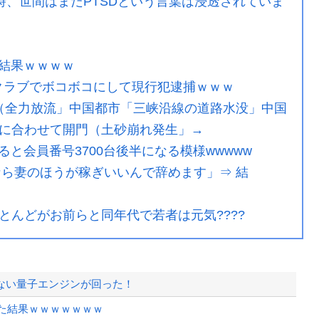
時、世間はまだPTSDという言葉は浸透されていま
結果ｗｗｗｗ
クラブでボコボコにして現行犯逮捕ｗｗｗ
（全力放流」中国都市「三峡沿線の道路水没」中国
に合わせて開門（土砂崩れ発生」→
と会員番号3700台後半になる模様wwwww
なら妻のほうが稼ぎいいんで辞めます」⇒ 結
ほとんどがお前らと同年代で若者は元気????
ない量子エンジンが回った！
した結果ｗｗｗｗｗｗｗ