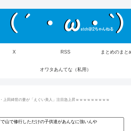
X
RSS
まとめのまと
オワタあんてな（私用）
W・上田綺世の妻が「えぐい美人」注目急上昇ｗｗｗｗｗｗｗｗｗ
何で山で修行しただけの子供達があんなに強いんや