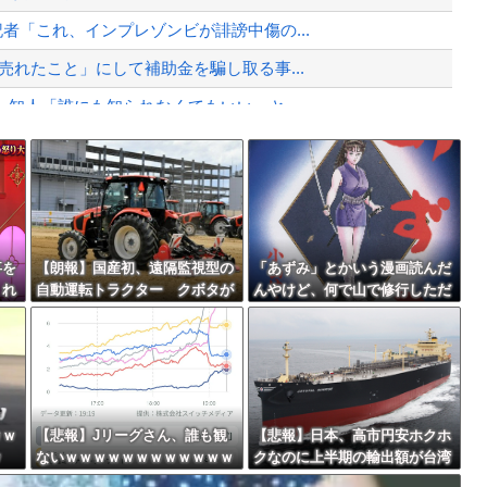
、暴動第二波不可避へ
者「これ、インプレゾンビが誹謗中傷の...
売れたこと」にして補助金を騙し取る事...
知人「誰にも知られなくてもいい、と...
Powered by livedoor 相互RSS
で「主人公がガチで敗北した回」と聞い...
最大級の火山の兆し＝韓国の反応
事を
【朗報】国産初、遠隔監視型の
「あずみ」とかいう漫画読んだ
くれ
自動運転トラクター クボタが
んやけど、何で山で修行しただ
「バ
来春に発売！！！
けの子供達があんなに強いんや
バースデーゴール！！
教受
ｗｗ
【悲報】Jリーグさん、誰も観
【悲報】日本、高市円安ホクホ
ｗ
ないｗｗｗｗｗｗｗｗｗｗｗｗ
クなのに上半期の輸出額が台湾
Powered by livedoor 相互RSS
ｗｗｗｗｗ
と韓国に抜かれる・・・