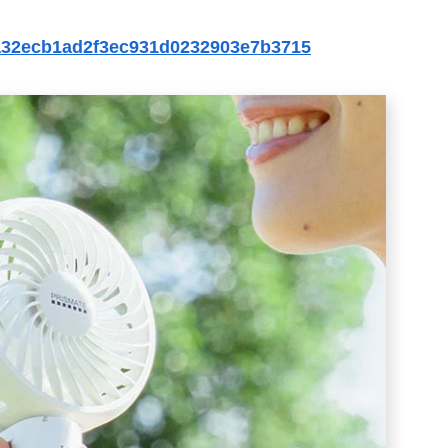
5da32ecb1ad2f3ec931d0232903e7b3715