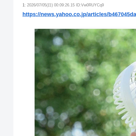
1:
2026/07/05(日) 00:09:26.15 ID:Vw0RUYCq9
https://news.yahoo.co.jp/articles/b46704