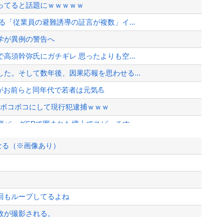
ってると話題にｗｗｗｗｗ
「従業員の避難誘導の証言が複数」イ...
学が異例の警告へ
須幹弥氏にガチギレ 思ったよりも空...
た。そして数年後、因果応報を思わせる...
どがお前らと同年代で若者は元気💪
でボコボコにして現行犯逮捕ｗｗｗ
バッグSPで囲まれた壇上でスピーチす...
かあんまり「羨ましい」と感じない理由
なる（※画像あり）
恵を享受→データでもはっきり日本一人...
wwwwwwwwwwwww...
て完全にコントになってる……」と衝撃...
回もループしてるよね
、様々な憶測が飛び交う。1週間ぶり...
故が撮影される。