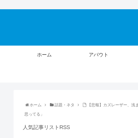
ホーム
アバウト
ホーム
話題・ネタ
【悲報】カズレーザー、浅
思ってる」
人気記事リストRSS