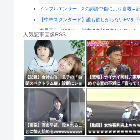
【緊急速報】NYで警官が黒人男性の首を絞め
インフルエンサー、Xの誹謗中傷により自殺→記
【中華スタンダード】誰も欲しがらないEVを「
中居正広（無職）、熊本に多額の寄付していた。
人気記事画像RSS
不眠症のワイが思うこと
【トラウマ】映画・特撮・アニメ・漫画・ゲーム
8/4のニュース
日本旅行キャンセルすべきか…1万年ぶり史上
【悲報】倉持由香、息子の「自
【悲報】ナイナイ岡村、家
閉スペクトラム症」診断にショ
めぐる妻の不満に「言って
更新中止のお知らせ
ックで涙… 見逃していた乳幼児
たら済む話やん」になるみ
期のサインとは？
海外「おめでとうタキ！」リヴァプール南野が
イトやったらクビやで」説
け黙り込む
【画像】高市早苗、殺されるこ
【動画】女性審判炎上ｗｗ
とに怯え始めるwwwwwwwww
ｗｗｗｗｗｗｗｗｗｗｗｗ