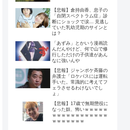
【悲報】倉持由香、息子の
「自閉スペクトラム症」診
断にショックで涙… 見逃し
ていた乳幼児期のサインと
は？
「あずみ」とかいう漫画読
んだんやけど、何で山で修
行しただけの子供達があん
なに強いんや
【悲報】ジャンポケ斉藤の
弁護士「ロケバスには運転
手いた。常識的に考えてフ
ェラさせるわけないでし
ょ」
【悲報】17歳で無期懲役に
なった奴、怖いｗｗｗｗｗ
ｗｗｗｗｗｗｗｗｗｗｗｗ
ｗｗｗｗｗｗｗ