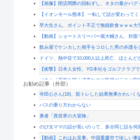
【画像】閉店間際の回転ずし、ネタの量がバグ
【イオンモール熊本】 一転して話が変わってくる
早大生さん、ポイント不正で無銭飲食ｗｗｗ大
【動画】ショートスリーパー堀大輔さん、対面で高
飲み屋でケンカした相手をコロした男の弁護をし
ドイツ、熱中症で10,000人以上死亡、ほとん
【衝撃】日本人女性、YG本社をゴルフクラブ
パさん「平和を願う式典なのに防弾ガラスと防弾
お勧め記事（外部）
イーロン・マスク←世界一の金持ちなのになん
寺田心さん(18)、筋トレした結果無事かわいく
移民を大量に受け入れた先進国は大きな経済的恩
バスの乗り方わからない
昨日のE-楽天のサヨナラエラーwwwwwwwwwwww
勇者「異世界の大冒険」
ジャンポケ斎藤と代理人のやりとり、「地獄すぎ
のび太ママの話が長いのって、多分同じ話を何
【配信者】「金バエ」のSNS更新が1週間途絶え
【動画】これはお見事。中国重慶市で珍しい事