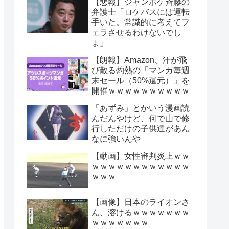
【悲報】ジャンポケ斉藤の
弁護士「ロケバスには運転
手いた。常識的に考えてフ
ェラさせるわけないでし
ょ」
【朗報】Amazon、汗が飛
び散る灼熱の「マンガ毎週
末セール（50%還元）」を
開催ｗｗｗｗｗｗｗｗｗｗ
「あずみ」とかいう漫画読
んだんやけど、何で山で修
行しただけの子供達があん
なに強いんや
【動画】女性審判炎上ｗｗ
ｗｗｗｗｗｗｗｗｗｗｗｗ
ｗｗｗ
【画像】日本のライオンさ
ん、溶けるｗｗｗｗｗｗｗ
ｗｗｗｗｗｗｗ