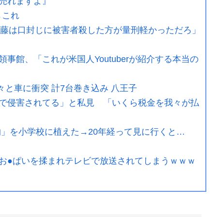
売れますよ』
』←これ
斎藤は口封じに被害者殺した方が量刑軽かっただろ」
事館、「これが米国人Youtuberが紹介する本当の
々と車に衝突 計7台巻き込み 八王子
で侵害されてる」と私見 「いくら税金を我々が払
物」を小学校に植えた→20年経って見に行くと…
お●ぱいを揉まれテレビで放送されてしまうｗｗｗ