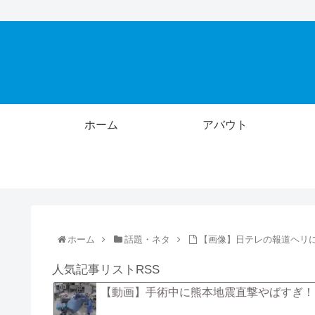
ホーム
アバウト
ホーム
話題・ネタ
【画像】日テレの報道ヘリ
人気記事リストRSS
【動画】手術中に熊本地震直撃やばすぎ！