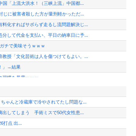
国「上流大洪水！（三峡上流」中国都...
じに被害者殺した方が量刑軽かっただ...
料化すればサボらず走るし流問題解決じ...
分して代金を支払い、平日の納車日に予...
、ガチで美味そうｗｗｗ
教授「文化芸術は人を傷つけてもよい。...
！」→結果
の習慣を暴露ｗｗｗ
とありますか？
の習慣を暴露ｗｗｗ
ちゃんと冷蔵庫で冷やされてたし問題な...
院が外人の治療を断るようになってしまう
してしまう 手術ミスで50代女性患...

6打点 出...
、様々な憶測が飛び交う。1週間ぶり...