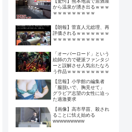
【驚愕】熊本地震で居酒屋
から温泉が湧き出るｗｗｗ
ｗｗｗｗｗｗｗｗｗ
【朗報】菅直人元総理、再
評価されるｗｗｗｗｗｗｗ
ｗｗｗｗｗｗｗｗｗｗｗ
「オーバーロード」という
絵師の力で硬派ファンタジ
ーと誤解させ人気出たなろ
う作品ｗｗｗｗｗｗｗｗｗ
【悲報】小学館の編集者
「服脱いで、胸見せて」
グラビア志望の女性に迫っ
た過激要求
【画像】高市早苗、殺され
ることに怯え始める
wwwwwwwww