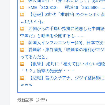
佐久間宣行『（井上和に対して）あの子
≠ME『313,813』 櫻坂46『251,590
【悲報】Z世代「求刑7年のジャンポケ
←1万いいね
西側からの手痛い指摘に激怒した中国総領
中国だ」と動画を公開するも……
韓国人インフルエンサー(49)、日本で次
愛煙家・岸谷蘭丸「喫煙者の権利がマジ
ってるんだと」
【復讐】 絶対に「植えてはいけない植
「！？」衝撃の光景が・・・
【悲報】昔の女子アナ、ジジイ整体師に
ｗｗｗ
最新記事（外部）