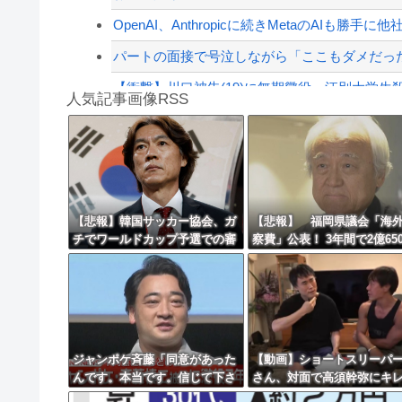
【緊急速報】NYで警官が黒人男性の首を絞め
OpenAI、Anthropicに続きMetaのAIも勝手に
パートの面接で号泣しながら「ここもダメだった
【衝撃】川口被告(19)に無期懲役 江別大学生殺
人気記事画像RSS
【動画】自動ドアの仕組みを理解した富山のツ
【第一位】車で要らない装備、「電動シート」
8/4のニュース
日本旅行キャンセルすべきか…1万年ぶり史上
【悲報】韓国サッカー協会、ガ
【悲報】 福岡県議会「海
チでワールドカップ予選での審
察費」公表！ 3年間で2億650
更新中止のお知らせ
判への性接待がバレ大炎上大騒
万円ｗｗｗｗｗｗｗｗｗ
ぎにｗｗｗｗｗｗｗｗ
海外「おめでとうタキ！」リヴァプール南野が
ジャンポケ斉藤「同意があった
【動画】ショートスリーパ
んです。本当です。信じて下さ
さん、対面で高須幹弥にキ
い」 ←何でこの主張が通らな
ｗｗｗｗｗｗｗｗｗ