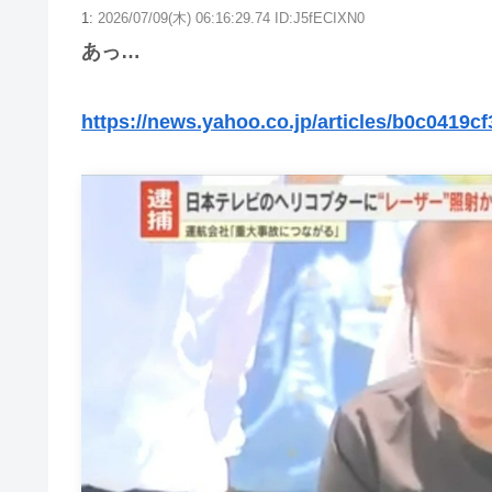
1:
2026/07/09(木) 06:16:29.74 ID:J5fECIXN0
あっ…
https://news.yahoo.co.jp/articles/b0c0419