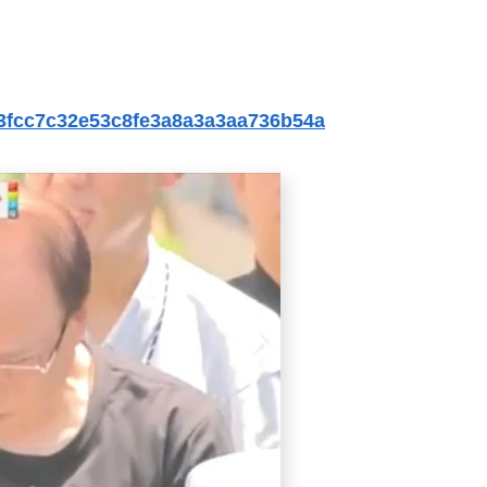
cf3fcc7c32e53c8fe3a8a3a3aa736b54a