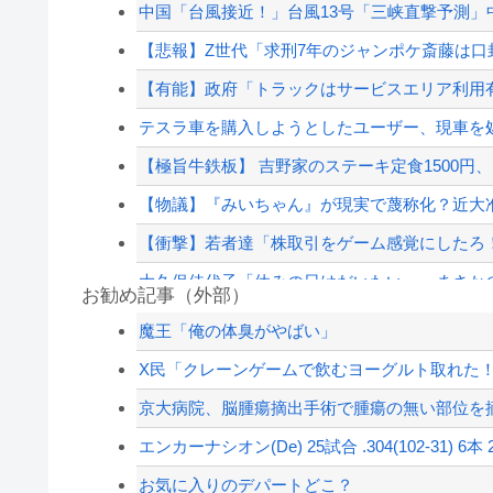
中国「台風接近！」台風13号「三峡直撃予測」中
【悲報】Z世代「求刑7年のジャンポケ斎藤は口封
【有能】政府「トラックはサービスエリア利用有
テスラ車を購入しようとしたユーザー、現車を処
【極旨牛鉄板】 吉野家のステーキ定食1500円
【物議】『みいちゃん』が現実で蔑称化？近大准
【衝撃】若者達「株取引をゲーム感覚にしたろ
大久保佳代子「休みの日はだいたい…」まさか
お勧め記事（外部）
人が当たり前にやってるけど自分はできないこ
魔王「俺の体臭がやばい」
大久保佳代子「休みの日はだいたい…」まさか
X民「クレーンゲームで飲むヨーグルト取れた！
【速報】外人の医療費未払いが多すぎたので病
京大病院、脳腫瘍摘出手術で腫瘍の無い部位を摘出
【悲報】みいちゃんの作者さん、泣いてしまう
エンカーナシオン(De) 25試合 .304(102-31) 6本 2
【配信者】「金バエ」のSNS更新が1週間途絶え
お気に入りのデパートどこ？