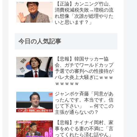
【正論】カンニング竹山、
消費税減税失敗→増税の流
れ想像「次誰が総理やりた
いと思います？」
今日の人気記事
【悲報】韓国サッカー協
会、ガチでワールドカップ
予選での審判への性接待が
バレ大炎上大騒ぎにｗｗｗ
ｗｗｗｗｗ
ジャンポケ斉藤「同意があ
ったんです。本当です。信
じて下さい」 ←何でこの
主張が通らないの？
【悲報】ナイナイ岡村、家
事をめぐる妻の不満に「言
ってくれたら済む話やん」