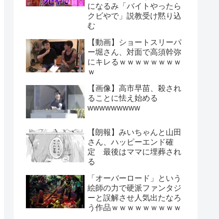
になるみ「バイトやったら
クビやで」説教受け黙り込
む
【動画】ショートスリーパ
ー堀さん、対面で高須幹弥
にキレるｗｗｗｗｗｗｗｗ
ｗ
【画像】高市早苗、殺され
ることに怯え始める
wwwwwwwww
【朗報】みいちゃんと山田
さん、ハッピーエンド確
定 最後はママに埋葬され
る
「オーバーロード」という
絵師の力で硬派ファンタジ
ーと誤解させ人気出たなろ
う作品ｗｗｗｗｗｗｗｗｗ