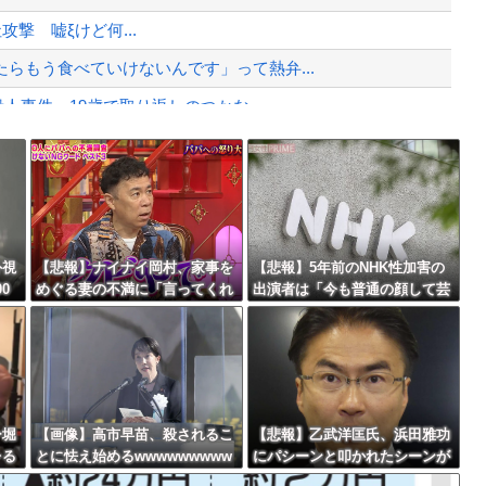
、暴動第二波不可避へ
他社攻撃 嘘ξけど何...
らもう食べていけないんです」って熱弁...
人事件、19歳で取り返しのつかな...
バメが賢い。
Powered by livedoor 相互RSS
に決まる・・・
最大級の火山の兆し＝韓国の反応
外視
【悲報】ナイナイ岡村、家事を
【悲報】5年前のNHK性加害の
0
めぐる妻の不満に「言ってくれ
出演者は「今も普通の顔して芸
たら済む話やん」になるみ「バ
能活動してる」ネット「受信料
バースデーゴール！！
イトやったらクビやで」説教受
を取るくらいなら詳細を伝え
け黙り込む
よ」
ー堀
【画像】高市早苗、殺されるこ
【悲報】乙武洋匡氏、浜田雅功
レる
とに怯え始めるwwwwwwwww
にパシーンと叩かれたシーンが
Powered by livedoor 相互RSS
オンエアされず「障害者相手だ