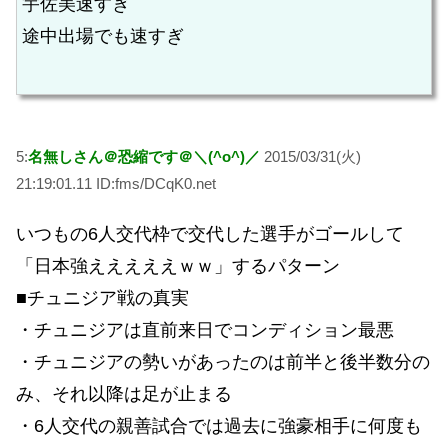
宇佐美速すぎ
途中出場でも速すぎ
5:
名無しさん＠恐縮です＠＼(^o^)／
2015/03/31(火)
21:19:01.11 ID:fms/DCqK0.net
いつもの6人交代枠で交代した選手がゴールして
「日本強えええええｗｗ」するパターン
■チュニジア戦の真実
・チュニジアは直前来日でコンディション最悪
・チュニジアの勢いがあったのは前半と後半数分の
み、それ以降は足が止まる
・6人交代の親善試合では過去に強豪相手に何度も