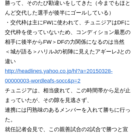
勝って、そのたび勘違いをしてきた（今までもほと
んど交代した選手が後半にゴールしている）
・交代枠は主にFWに使われて、チュニジアはDFに
交代枠を使っていないため、コンディション最悪の
相手に後半からFW＞DFの力関係になるのは当然
＜城が語る＞ハリルJの初陣に見えたアギーレJとの
違い
http://headlines.yahoo.co.jp/hl?a=20150328-
00000003-wordleafs-socc&p=2
チュニジアは、相当疲れて、この時間帯から足が止
まっていたが、その隙を見逃さず、
連携には円熟味のあるメンバーを入れて勝ちに行っ
た。
就任記者会見で、この親善試合の2試合で勝つと宣