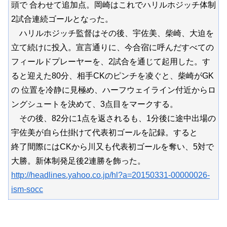
頭で 合わせて追加点。岡崎はこれでハリルホジッチ体制
2試合連続ゴールとなった。
ハリルホジッチ監督はその後、宇佐美、柴崎、大迫を
立て続けに投入。宣言通りに、今合宿に呼んだすべての
フィールドプレーヤーを、2試合を通じて起用した。す
ると迎えた80分、相手CKのピンチを凌ぐと、柴崎がGK
の 位置を冷静に見極め、ハーフウェイライン付近からロ
ングシュートを決めて、3点目をマークする。
その後、82分に1点を返されるも、1分後に途中出場の
宇佐美が自ら仕掛けて代表初ゴールを記録。すると
終了間際にはCKから川又も代表初ゴールを奪い、5対で
大勝。新体制発足後2連勝を飾った。
http://headlines.yahoo.co.jp/hl?a=20150331-00000026-
ism-socc