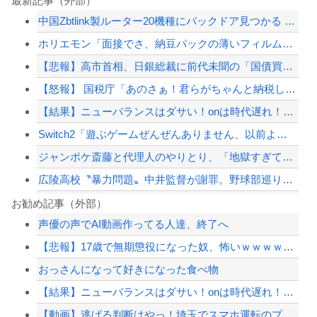
最新記事（外部）
中国Zbtlink製ルーター20機種にバックドア見つかる 外部から完全制御のおそ...
ホリエモン「面接でさ、納豆パックの薄いフィルムって何のために入っていの？って聞く...
【悲報】高市首相、日銀総裁に前代未聞の「国債買い入れ」を要請
【怒報】 国税庁「あのさぁ！君らがちゃんと納税してくれないとこうなっちゃうけどど...
【結果】ニューバランスはダサい！onは時代遅れ！サロモンを買え！って言われたから...
Switch2「遊ぶゲームぜんぜんありません、以前より一万円高いです、現状Swi...
ジャンポケ斎藤と代理人のやりとり、「地獄すぎて完全にコントになってる……」と衝撃...
広陵高校〝暴力問題〟中井監督が謝罪。野球部巡り昨年退任「深く反省」
ジャンポケ斎藤と代理人のやりとり、「地獄すぎて完全にコントになってる……」と衝撃...
お勧め記事（外部）
声優の声でAI動画作ってる人達、終了へ
【画像】男、いくらイケメンでも『30年』でクソジジいになってしまう
【悲報】17歳で無期懲役になった奴、怖いｗｗｗｗｗｗｗｗｗｗｗｗｗｗｗｗｗｗｗｗ...
中国外務省「日本は原爆落とされて当然。どの国も同情なんかしない」
おっさんになって好きになった食べ物
秋田県職員さん、会見をバスローブ＆喫煙スタイルで対応してしまい大炎上ｗ
【結果】ニューバランスはダサい！onは時代遅れ！サロモンを買え！って言われたから...
【配信者】「金バエ」のSNS更新が1週間途絶え、様々な憶測が飛び交う。1週間ぶり...
【動画】逃げる判断はやっ！埼玉でスマホ運転のプリウスに当て逃げされる車載。
【緊急速報】NYで警官が黒人男性の首を絞め、暴動第二波不可避へ