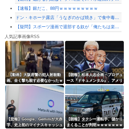
【速報】銀だこ、88円ｗｗｗｗｗｗｗｗｗ
ドン・キホーテ露店「うなぎのかば焼き」で食中毒 男女14人が発熱や腹痛など訴え…...
【疑問】スポーツ漫画で退部する奴が「俺たちは楽しくやりたかったんだよ」って言い出...
Powered by livedoor 相互RSS
映画デートの予定をドタキャンされて、見てない映画のチケ代を奢らされて、これはダメ...
人気記事画像RSS
実況「金メダルをとった萩野には俺さんへの挑戦権を手にしました！」俺「ほう君が萩野...
8/4のニュース
日本旅行キャンセルすべきか…1万年ぶり史上最大級の火山の兆し＝韓国の反応
更新中止のお知らせ
【動画】大阪府警の犯人射殺動
【朗報】松本人志企画・プロデュ
画、全く撃ち殺す必要なかったｗ
ース『ドキュメンタル』、アメリ
海外「おめでとうタキ！」リヴァプール南野がバースデーゴール！！
ｗｗｗｗｗｗｗｗｗｗ
カで初の制作が決定！ 海外タイ
トル『LOL』として世界25ヶ国・
地域で展開
Powered by livedoor 相互RSS
【悲報】Google、Geminiが大赤
【朗報】タクシー運転手、儲かり
字、史上初のマイナスキャッシュ
まくることが判明ｗｗｗｗｗｗｗ