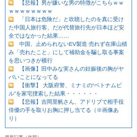
【悲報】男が嫌いな男の特徴がこちらｗｗ
ｗｗｗｗｗｗｗｗ
「日本は危険だ」と吹聴したのを真に受け
た中国人旅行客、だが代替旅行先が日本ほど安
全ではなかった結果……
中国、止められないEV製造 売れず在庫山積
み「売れたこと」にして補助金を騙し取る事案
を思いつきが横行
【画像】田中みな実さんの妊娠後の胸がヤ
バいことになってる
【衝撃】 大阪府警、ミナミの“ベトナムビ
ル”を家宅捜索した結果・・・・・・
【悲報】吉岡里帆さん、アドリブで相手役
俳優の手を取りお胸に押し当てる（※画像あ
り）