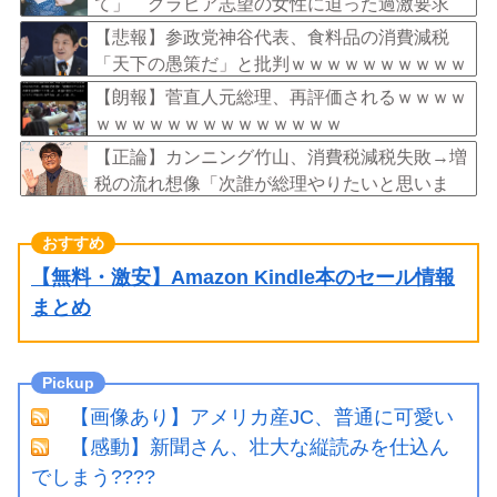
て」 グラビア志望の女性に迫った過激要求
【悲報】参政党神谷代表、食料品の消費減税
「天下の愚策だ」と批判ｗｗｗｗｗｗｗｗｗｗ
ｗｗ
【朗報】菅直人元総理、再評価されるｗｗｗｗ
ｗｗｗｗｗｗｗｗｗｗｗｗｗｗ
【正論】カンニング竹山、消費税減税失敗→増
税の流れ想像「次誰が総理やりたいと思いま
す？」
【無料・激安】Amazon Kindle本のセール情報
まとめ
【画像あり】アメリカ産JC、普通に可愛い
【感動】新聞さん、壮大な縦読みを仕込ん
でしまう????