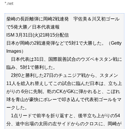
*.net
柴崎の長距離弾に岡崎2戦連発 宇佐美＆川又初ゴール
で5発大勝／日本代表速報
ISM 3月31日(火)21時15分配信
日本が岡崎の2戦連発弾などで5対1で大勝した。（Getty
Images）
日本代表は31日、国際親善試合のウズベキスタン戦に
臨み、5対1で勝利した。
2対0と勝利した27日のチュニジア戦から、スタメン
11人を総入れ替えしてこの試合に臨んだ日本は、立ち上
がりの 6分に先制。乾のCKがGKに弾かれると、こぼれ
球を青山が豪快にボレーで叩き込んで代表初ゴールをマ
ークした。
1点リードで前半を折り返すと、後半立ち上がりの54
分、途中出場の太田の左サイドからのクロスに、岡崎が