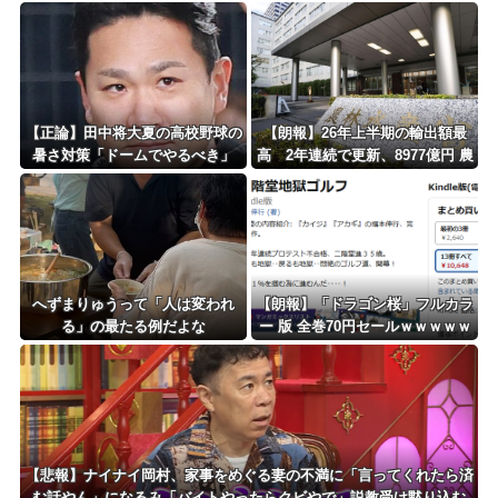
フローに陥る・・・
ｗｗｗｗｗｗｗｗｗｗｗｗｗｗｗ
ｗｗｗ
【正論】田中将大夏の高校野球の
【朗報】26年上半期の輸出額最
暑さ対策「ドームでやるべき」
高 2年連続で更新、8977億円 農
水省「インバウンドの増加に伴
い、日本食の認知度が向上」
へずまりゅうって「人は変われ
【朗報】「ドラゴン桜」フルカラ
る」の最たる例だよな
ー 版 全巻70円セールｗｗｗｗｗ
ｗｗｗ スポーツ漫画50％ポイン
ト還元セール
【悲報】ナイナイ岡村、家事をめぐる妻の不満に「言ってくれたら済
む話やん」になるみ「バイトやったらクビやで」説教受け黙り込む