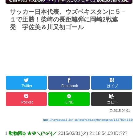
サッカー日本代表、ウズベキスタンに５－
１で圧勝！柴崎の長距離弾に岡崎2戦連
発 宇佐美＆川又初ゴール
Twitter
Facebook
はてブ
Pocket
LINE
コピー
2015.04.01
http://hayabusa3.2ch.sc/test/read.cgi/mnewsplus/1427804334/
1:
動物園φ ★＠＼(^o^)／
2015/03/31(火) 21:18:54.09 ID:???