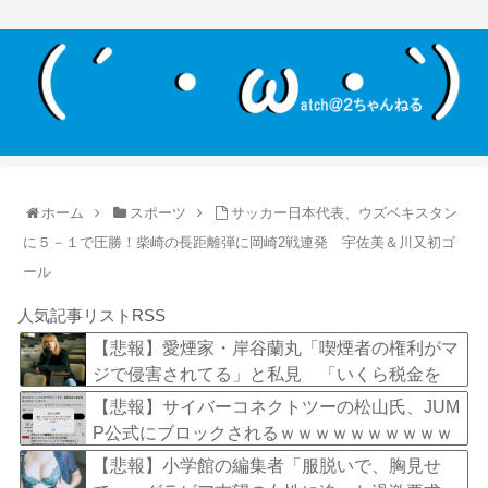
ホーム
スポーツ
サッカー日本代表、ウズベキスタン
に５－１で圧勝！柴崎の長距離弾に岡崎2戦連発 宇佐美＆川又初ゴ
ール
人気記事リストRSS
【悲報】愛煙家・岸谷蘭丸「喫煙者の権利がマ
ジで侵害されてる」と私見 「いくら税金を
我々が払ってるんだと」
【悲報】サイバーコネクトツーの松山氏、JUM
P公式にブロックされるｗｗｗｗｗｗｗｗｗｗ
ｗ
【悲報】小学館の編集者「服脱いで、胸見せ