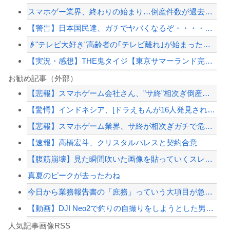
スマホゲー業界、終わりの始まり…倒産件数が過去最多ペース「数億円かけても爆ﾀﾋ」
【警告】日本国民達、ガチでヤバくなるぞ・・・・・・
👴"テレビ大好き"高齢者の｢テレビ離れ｣が始まった…10代後半～20代の約7割...
【実況・感想】THE鬼タイジ【東京サマーランド完全占拠】VIVANT超大物俳優＆...
PTA会長「PTA参加拒否した親へ最終警告。こうなってもいい？」
お勧め記事（外部）
【悲報】スマホゲーム会社さん、”サ終”相次ぎ倒産しまくってる模様
【動画】舞空術を使う都知事？！いきなり空を飛び出すｗｗｗｗ
【驚愕】インドネシア、[ドラえもんが16人発見されるｗｗｗｗｗｗｗｗｗ
ひろゆき「出馬する気ないから話さなかった」妻「それでも不誠実だろ」→離婚協議へｗ...
【悲報】スマホゲーム業界、サ終が相次ぎガチで危機的な状況に…その理由がこちら
【画像】移民についての日本人の本音、だいたいこれｗｗｗｗ
【速報】高橋宏斗、クリスタルパレスと契約合意
【配信者】「金バエ」のSNS更新が1週間途絶え、様々な憶測が飛び交う。1週間ぶり...
【腹筋崩壊】見た瞬間吹いた画像を貼っていくスレｗｗｗｗ
【緊急速報】NYで警官が黒人男性の首を絞め、暴動第二波不可避へ
真夏のピークが去ったわね
今日から業務報告書の「庶務」っていう大項目が急に廃止されたんだけど意味不明すぎる
【動画】DJI Neo2で釣りの自撮りをしようとした男の悲劇（ノ∇`）
Powered by livedoor 相互RSS
【焦ったほうがいい】中国人「日本人評論家がBYDのラッコの装備を褒めてるけど中国...
人気記事画像RSS