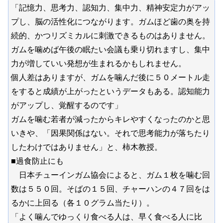
「記憶力、思考力、認知力、集中力、精神安定力がアッ
プし、脳の活性化につながります。ガムほど歯の奥を持
続的、かつリズミカルに刺激できるものはありません。
ガムを噛めば午後の眠たい会議も乗り切れますし、集中
力が増していい発想が生まれるかもしれません。
個人差はありますが、ガムを噛んだ後に５０メートル走
をすると成績が上がったというデータもある。認知能力
がアップし、覚醒するのです」
ガムを噛む若者が減ったからキレやすくなったのかと思
いきや、「因果関係はない。それで思考能力が落ちたり
したわけではありません」と、柿木教授。
■過食防止にも
日本チューインガム協会によると、ガム１枚を噛む回
数は５５０回。そばの１５回、チャーハンの４７回をは
るかに上回る（各１０グラム当たり）。
「よく噛んでゆっくり食べる人は、早く食べる人に比