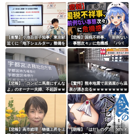
しんのすけ「ギアスを手に入れたゾ」
8/4のニュース
日本旅行キャンセルすべきか…1万年ぶり史上最大級の火山の兆し＝韓国の反応
更新中止のお知らせ
【衝撃】小池百合子知事、東京駅
【悲報】国税不祥事、「前例ない
近くに「地下シェルター」整備を
事態次々」に危機感 「パパ
海外「おめでとうタキ！」リヴァプール南野がバースデーゴール！！
正式表明ｗｗｗｗｗｗｗｗｗ
活」、情報漏えいも
Powered by livedoor 相互RSS
【悲報】「コンビニ馬鹿にすんな
【驚愕】熊本地震で居酒屋から温
よ」のオーナー夫婦、不起訴ｗｗ
泉が湧き出るｗｗｗｗｗｗｗｗｗ
ｗｗｗｗｗｗ
ｗｗｗ
【悲報】高市総理「物価上昇を上
【朗報】「はだしのゲン」50%オ