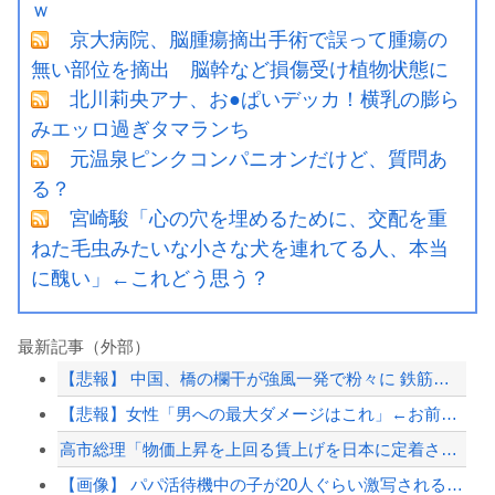
ｗ
京大病院、脳腫瘍摘出手術で誤って腫瘍の
無い部位を摘出 脳幹など損傷受け植物状態に
北川莉央アナ、お●ぱいデッカ！横乳の膨ら
みエッロ過ぎタマランち
元温泉ピンクコンパニオンだけど、質問あ
る？
宮崎駿「心の穴を埋めるために、交配を重
ねた毛虫みたいな小さな犬を連れてる人、本当
に醜い」←これどう思う？
最新記事（外部）
【悲報】 中国、橋の欄干が強風一発で粉々に 鉄筋ゼロ 当局「接着剤でくっつけただ...
【悲報】女性「男への最大ダメージはこれ」←お前ら耐えられる？
高市総理「物価上昇を上回る賃上げを日本に定着させる」→国家公務員の月給大幅増額(...
【画像】 パパ活待機中の子が20人ぐらい激写されるｗｗｗｗｗｗｗｗｗｗｗ