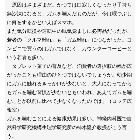
原因はさまざまだ。かつては口寂しくなったり手持ち
無沙汰になると、ガムを噛んだものだが、今は暇つぶし
に何をするかといえばスマホ。
また気分転換や運転中の眠気覚ましに必需品だったが、
若者の「クルマ離れ」も「ガム離れ」につながった。コ
ンビニで買うのはガムではなく、カウンターコーヒーと
いう若者も多い。
「タブレット菓子の普及など、消費者の選択肢の幅が広
がったことも理由のひとつではないでしょうか。幼少期
にガムに触れるきっかけが少ないと、大人になってから
もガムを噛む習慣が少ないともいわれ、あえてガムを噛
むことが以前に比べて少なくなったのでは」（ロッテ広
報室）
ガムを噛むことによる健康効果は多い。神経内科医で自
然科学研究機構生理学研究所の柿木隆介教授がこう言
う。