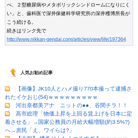
べ、２型糖尿病やメタボリックシンドロームになりにく
い」と、歯科医で深井保健科学研究所の深井穫博所長が
こう続ける。
続きはリンク先で
http://www.nikkan-gendai.com/articles/view/life/197364
人気お勧め記事
【画像】JK10人とハメ撮り770本撮って逮捕さ
れたイケおじ(54)ｗｗｗｗｗｗｗｗｗ
河出奈都美アナ ニットの●●、谷間チラ！！
高市総理「物価上昇を上回る賃上げを日本に定
着させる」→国家公務員の月給大幅増額(約3.5%?)
へ→庶民「え、ワイらは?」