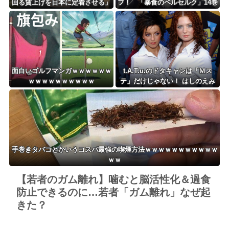
回る賃上げを日本に定着させる」
フ！ 「暴食のベルセルク」14巻
→国家公務員月給3.51％増へ 地
無料ｗｗｗｗｗｗ
方公務員も追随する見通し
面白いゴルフマンガｗｗｗｗｗｗ
t.A.T.u.のドタキャンは「Ｍス
ｗｗｗｗｗｗｗｗｗｗ
テ」だけじゃない！ はしのえみ
「来なかったんですよ…」
手巻きタバコとかいうコスパ最強の喫煙方法ｗｗｗｗｗｗｗｗｗｗｗ
ｗｗ
【若者のガム離れ】噛むと脳活性化＆過食
防止できるのに…若者「ガム離れ」なぜ起
きた？