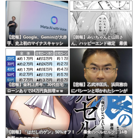
活動してる」ネット「受信料を
理の名前も刻印ｗｗｗｗｗｗｗ
取るくらいなら詳細を伝えよ」
ｗｗ
【悲報】Google、Geminiが大赤
【朗報】みいちゃんと山田さ
字、史上初のマイナスキャッシ
ん、ハッピーエンド確定 最後
ュフローに陥る・・・
はママに埋葬される
【悲報】金利上昇年、30代住宅
【悲報】乙武洋匡氏、浜田雅功
ローンありで24万円負担増ｗｗ
にパシーンと叩かれたシーンが
ｗｗｗｗｗｗｗｗｗｗ
オンエアされず「障害者相手だ
と放送されなくなる。俺、逆差
別だと思って」
【朗報】「はだしのゲン」50%オフ！ 「暴食のベルセルク」14巻