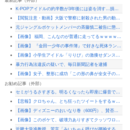
最新記事（外部）
K-POPアイドルの約半数が3年後には姿を消す…損益分岐点突破は4％未満
【閲覧注意・動画】大阪で警察に射殺された男の動画、エグい 撃たれてから叫びながら...
元ジャングルポケットメンバーの斉藤慎二被告に懲役7年求刑 ロケバスで女性に性的暴...
【画像】 福岡、こんなのが普通に走ってるｗｗｗｗｗｗｗｗｗｗｗｗｗｗｗｗｗｗｗｗ...
【画像】 『金田一少年の事件簿』で好きな死体ランキング１位がこちら！
【画像】小学生アイドル「りりぴ」の激痩せダンス動画にファンが『絶句』してしまう・...
暴力行為法違反の疑いで、毎日新聞記者を逮捕
【画像】女子、整形に成功「この形の鼻が全女子の理想だと思う」⇒
暴力行為法違反の疑いで、毎日新聞記者を逮捕
お勧め記事（外部）
セミがうるさすぎる。明るくなったら即座に爆音で鳴き出して毎日朝4時に叩き起こしに...
【衝撃】中国製ルーター20機種にバックドア発見！ ネットに繋ぐだけで35秒ごとに...
【悲報】クロちゃん、とち狂ったツイートをするｗｗｗｗｗｗｗｗｗｗｗ
セミがうるさすぎる。明るくなったら即座に爆音で鳴き出して毎日朝4時に叩き起こしに...
【画像】ディズニーのおいなり巻（600円）、賛否両論ｗｗｗｗｗｗｗｗｗ
【悲報】嫁に15年間嘘つかれてて心が壊れてるから相手してくれ
【画像】このボケて、破壊力ありすぎてクッソワロタｗｗｗｗｗｗｗｗｗ
【配信者】「金バエ」のSNS更新が1週間途絶え、様々な憶測が飛び交う。1週間ぶり...
近畿大学准教授、苦言「みいちゃん呼びが揶揄する言葉として使われ、当事者から具体的...
【緊急速報】NYで警官が黒人男性の首を絞め、暴動第二波不可避へ