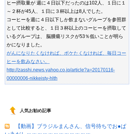
ヒー摂取量が 週に４日以下だったのは102人、１日に１
～２杯が45人、１日に３杯以上は8人でした。
コーヒーを週に４日以下しか飲まないグループを参照群
として比較すると、１日３杯以上のコーヒーを摂取して
いるグループは、 脳腫瘍リスクが53％低いことが明ら
かになりました。
がんになりたくなければ、ボケたくなければ、毎日コー
ヒーを飲みなさい。
http://zasshi.news.yahoo.co.jp/article?a=20170116-
00000006-nikkeisty-hlth
人気お勧め記事
【動画】ブラジルまんさん、信号待ちでお●ぱ