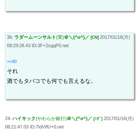
36:
ラダームーンサルト
(茸)
＠＼(^o^)／
2017/01/16(月)
[CN]
08:29:28.43 ID:3F+2sgqP0.net
>>30
それ
酒でもタバコでも何でも言えるな。
24:
ハイキック
(やわらか銀行)
＠＼(^o^)／
2017/01/16(月)
[ﾆﾀﾞ]
08:21:47.03 ID:7IdVtfU+0.net