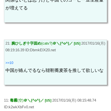
関係ないとは思うけど中国でのコーヒー豆生産量
が増えてる
21:
腕ひしぎ十字固め
(catv?)
＠＼(^o^)／
2017/01/16(月)
[US]
08:19:16.39 ID:DbmkEIX20.net
>>10
中国が絡んでるなら韃靼蕎麦茶を推して欲しいな
11:
毒霧
(空)
＠＼(^o^)／
2017/01/16(月) 08:15:48.74
[US]
ID:k2wkXbFv0.net