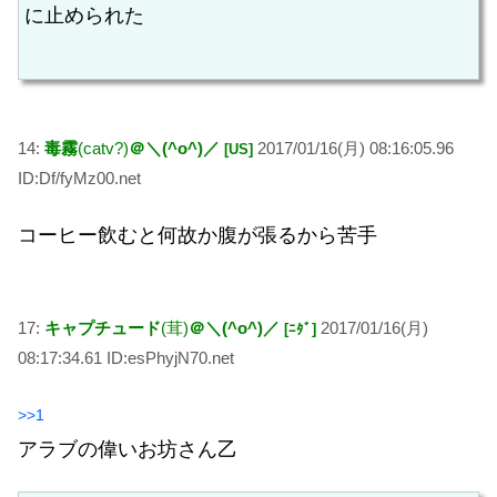
に止められた
14:
毒霧
(catv?)
＠＼(^o^)／
2017/01/16(月) 08:16:05.96
[US]
ID:Df/fyMz00.net
コーヒー飲むと何故か腹が張るから苦手
17:
キャプチュード
(茸)
＠＼(^o^)／
2017/01/16(月)
[ﾆﾀﾞ]
08:17:34.61 ID:esPhyjN70.net
>>1
アラブの偉いお坊さん乙