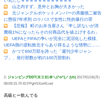
い丸だしｗｗｗｗｗｗｗｗｗｗｗｗ
山之内すず、意外とお胸が大きかった
元ジャングルポケットメンバーの斉藤慎二被告
に懲役7年求刑 ロケバスで女性に性的暴行の罪
【悲報】 町のお弁当屋さん「申し訳ないが消
費税1%になったらその分商品代を値上げするわ」
UEFAとFIFAの争いが完全に泥沼化した模様、
UEFA側の逆転敗北すらあり得るような情勢に……
かつて650万部を誇った「週刊少年ジャン
プ」、発行部数が初の100万部割れ
2:
ジャンピングDDT
(東京都)
＠＼(^o^)／
2017/01/16(月)
[US]
08:09:15.70 ID:FPgHSXuH0.net
高級ヒー飲んでる