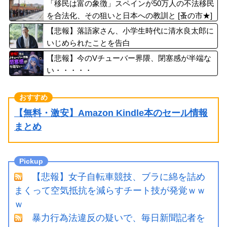
ｗｗｗ
「移民は富の象徴」スペインが50万人の不法移民
を合法化、その狙いと日本への教訓と [蚤の市★]
【悲報】落語家さん、小学生時代に清水良太郎に
いじめられたことを告白
【悲報】今のVチューバー界隈、閉塞感が半端な
い・・・・・
【無料・激安】Amazon Kindle本のセール情報
まとめ
【悲報】女子自転車競技、ブラに綿を詰め
まくって空気抵抗を減らすチート技が発覚ｗｗ
ｗ
暴力行為法違反の疑いで、毎日新聞記者を