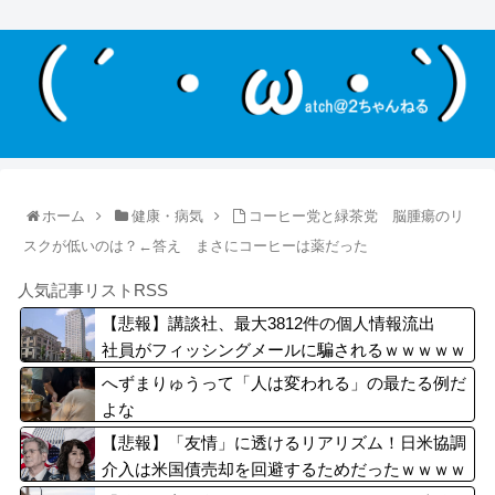
ホーム
健康・病気
コーヒー党と緑茶党 脳腫瘍のリ
スクが低いのは？←答え まさにコーヒーは薬だった
人気記事リストRSS
【悲報】講談社、最大3812件の個人情報流出
社員がフィッシングメールに騙されるｗｗｗｗｗ
ｗｗ
へずまりゅうって「人は変われる」の最たる例だ
よな
【悲報】「友情」に透けるリアリズム！日米協調
介入は米国債売却を回避するためだったｗｗｗｗ