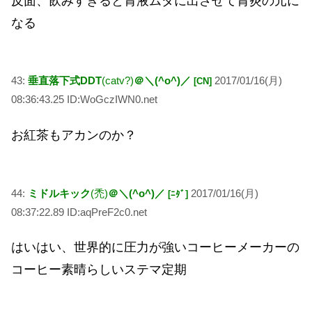
反面、飲みすぎると胃液ムダに出させて胃炎の元に
なる
43:
垂直落下式DDT
(catv?)
＠＼(^o^)／
2017/01/16(月)
[CN]
08:36:43.25 ID:WoGczIWN0.net
お紅茶もアカンのか？
44:
ミドルキック
(禿)
＠＼(^o^)／
2017/01/16(月)
[ﾆﾀﾞ]
08:37:22.89 ID:aqPreF2c0.net
はいはい、世界的に圧力が強いコーヒーメーカーの
コーヒー素晴らしいステマ定期