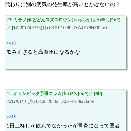
代わりに別の病気の発生率が高いとかはないの？
23:
ミラノ作 どどんスズスロウン
(やわらか銀行)
＠＼(^o^)
／
2017/01/16(月) 08:21:10.80 ID:AJY78HZf0.net
[ﾇｺ]
>>13
飲みすぎると高血圧になるかな
41:
オリンピック予選スラム
(茸)
＠＼(^o^)／
[RU]
2017/01/16(月) 08:35:20.03 ID:0x+8Ed6q0.net
>>13
1日二杯しか飲んでなかったが胃炎になって医者