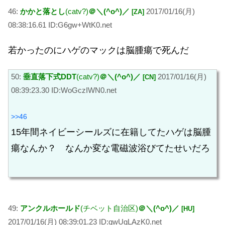
46:
かかと落とし
(catv?)
＠＼(^o^)／
2017/01/16(月)
[ZA]
08:38:16.61 ID:G6gw+WtK0.net
若かったのにハゲのマックは脳腫瘍で死んだ
50:
垂直落下式DDT
(catv?)
＠＼(^o^)／
2017/01/16(月)
[CN]
08:39:23.30 ID:WoGczIWN0.net
>>46
15年間ネイビーシールズに在籍してたハゲは脳腫
瘍なんか？ なんか変な電磁波浴びてたせいだろ
49:
アンクルホールド
(チベット自治区)
＠＼(^o^)／
[HU]
2017/01/16(月) 08:39:01.23 ID:qwUgLAzK0.net