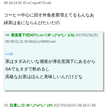
08:18:14.02 ID:sCrqsuKT0.net
コーヒー中心に回す外食産業増えてるもんなあ
緑茶は金にならんぴたいだの
48:
垂直落下式DDT
(catv?)
＠＼(^o^)／
2017/01/16(月)
[CN]
08:38:31.31 ID:WoGczIWN0.net
>>19
茶はタダみたいな感覚が潜在意識下にあるから
SAでもタダで飲めるし
高級なお茶はほんと美味しいんだけどな
20:
目潰し
(茸)
＠＼(^o^)／
2017/01/16(月) 08:18:17.85
[JP]