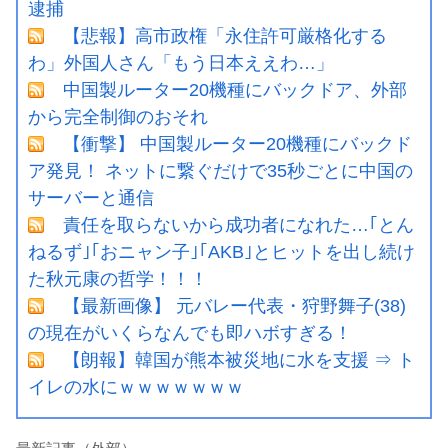
逮捕
【悲報】高市政権「永住許可厳格化する
わ」外国人さん「もう日本ええわ…」
中国製ルーター20機種にバックドア、外部
から完全制御のおそれ
【衝撃】 中国製ルーター20機種にバックド
ア発見！ ネットに繋ぐだけで35秒ごとに中国の
サーバーと通信
責任を取らないから成功者になれた…｢とん
ねるず｣｢おニャン子｣｢AKB｣とヒットを出し続け
た秋元康の哲学！！！
【最新画像】 元バレー代表・狩野舞子(38)
の現在がいくらなんでも即ハボすぎる！
【朗報】韓国が熊本被災地に水を支援 ⇒ ト
イレの水にｗｗｗｗｗｗｗ