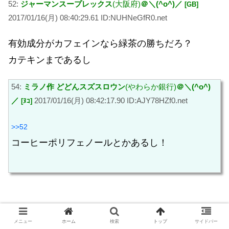
52:
ジャーマンスープレックス
(大阪府)
＠＼(^o^)／
[GB]
2017/01/16(月) 08:40:29.61 ID:NUHNeGfR0.net
有効成分がカフェインなら緑茶の勝ちだろ？
カテキンまであるし
54:
ミラノ作 どどんスズスロウン
(やわらか銀行)
＠＼(^o^)
／
2017/01/16(月) 08:42:17.90 ID:AJY78HZf0.net
[ﾇｺ]
>>52
コーヒーポリフェノールとかあるし！
ネスカフェ ゴールドブレンド 90g
メニュー
ホーム
検索
トップ
サイドバー