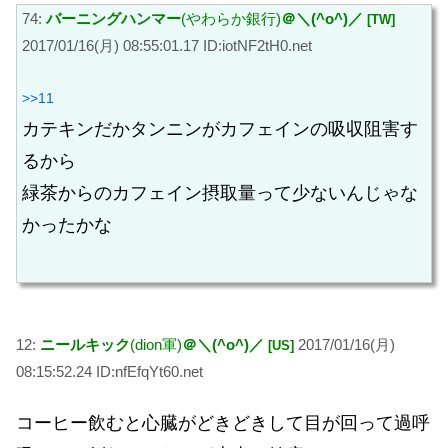
74:
バーニングハンマー
(やわらか銀行)
＠＼(^o^)／
[TW]
2017/01/16(月) 08:55:01.17 ID:iotNF2tH0.net
>>11
カテキンだかタンニンがカフェインの吸収阻害す
るから
緑茶からのカフェイン摂取量って少ないんじゃな
かったかな
12:
ニールキック
(dion軍)
＠＼(^o^)／
2017/01/16(月)
[US]
08:15:52.24 ID:nfEfqYt60.net
コーヒー飲むと心臓がどきどきして目が回って過呼