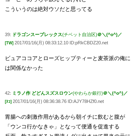
こういうのは絶対ウソだと思ってる
39:
ドラゴンスープレックス
(チベット自治区)
＠＼(^o^)／
2017/01/16(月) 08:33:12.10 ID:pRkCBDZ20.net
[TW]
ビュアココアとローズヒップティーと麦茶派の俺に
は関係なかった
42:
ミラノ作 どどんスズスロウン
(やわらか銀行)
＠＼(^o^)／
2017/01/16(月) 08:36:38.76 ID:AJY78HZf0.net
[ﾇｺ]
胃腸への刺激作用があるから朝イチに飲むと腹が
「ウンコ行かなきゃ」となって便通を促進する