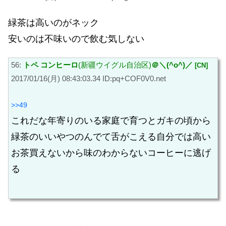
緑茶は高いのがネック
安いのは不味いので飲む気しない
56:
トペ コンヒーロ
(新疆ウイグル自治区)
＠＼(^o^)／
[CN]
2017/01/16(月) 08:43:03.34 ID:pq+COF0V0.net
>>49
これだな年寄りのいる家庭で育つとガキの頃から
緑茶のいいやつのんでて舌がこえる自分では高い
お茶買えないから味のわからないコーヒーに逃げ
る