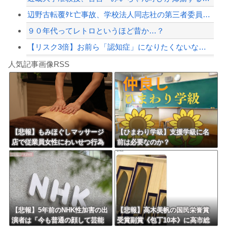
辺野古転覆ﾀﾋ亡事故、学校法人同志社の第三者委員会が調査報告書を公表 … 安全配...
９０年代ってレトロというほど昔か…？
【リスク3倍】お前ら「認知症」になりたくないなら酒をやめろ
Powered by livedoor 相互RSS
【動画】両方馬鹿（笑）ミニストップでトラックと衝突したドラレコが（ノ∇`）
人気記事画像RSS
白石「あ、あきら様……？」あきら「……白石」
8/4のニュース
日本旅行キャンセルすべきか…1万年ぶり史上最大級の火山の兆し＝韓国の反応
更新中止のお知らせ
【悲報】もみほぐしマッサージ
【ひまわり学級】支援学級に名
店で従業員女性にわいせつ行為
前は必要なのか？
海外「おめでとうタキ！」リヴァプール南野がバースデーゴール！！
かで男を逮捕ｗｗｗｗｗｗｗｗ
ｗ
Powered by livedoor 相互RSS
【悲報】5年前のNHK性加害の出
【悲報】高木美帆の国民栄誉賞
演者は「今も普通の顔して芸能
受賞副賞《包丁10本》に高市総