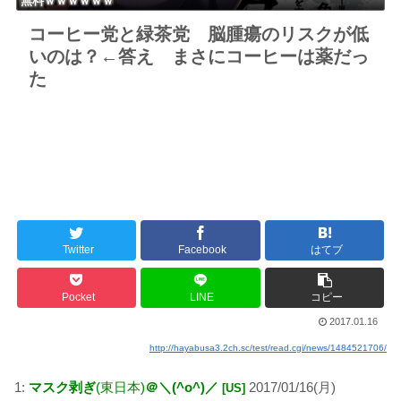
無料ｗｗｗｗｗｗ
コーヒー党と緑茶党 脳腫瘍のリスクが低
いのは？←答え まさにコーヒーは薬だっ
た
Twitter
Facebook
はてブ
Pocket
LINE
コピー
2017.01.16
http://hayabusa3.2ch.sc/test/read.cgi/news/1484521706/
1:
マスク剥ぎ
(東日本)
＠＼(^o^)／
2017/01/16(月)
[US]