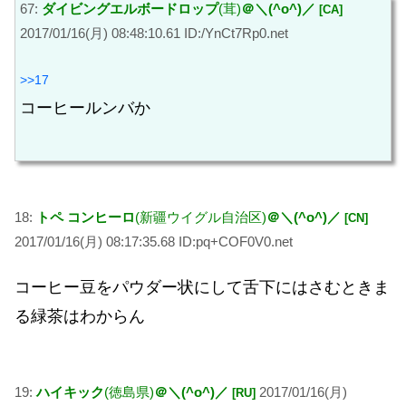
67:
ダイビングエルボードロップ
(茸)
＠＼(^o^)／
[CA]
2017/01/16(月) 08:48:10.61 ID:/YnCt7Rp0.net
>>17
コーヒールンバか
18:
トペ コンヒーロ
(新疆ウイグル自治区)
＠＼(^o^)／
[CN]
2017/01/16(月) 08:17:35.68 ID:pq+COF0V0.net
コーヒー豆をパウダー状にして舌下にはさむときま
る緑茶はわからん
19:
ハイキック
(徳島県)
＠＼(^o^)／
2017/01/16(月)
[RU]