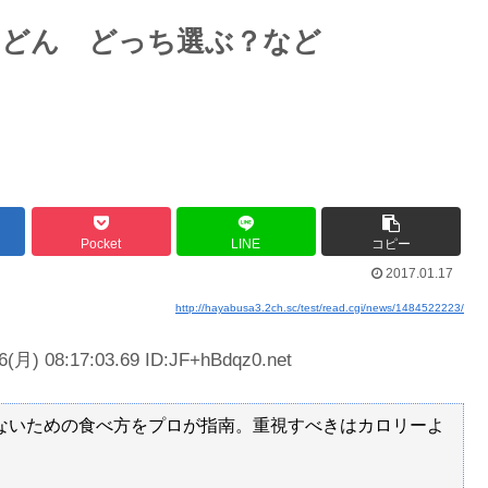
Powered by livedoor 相互RSS
うどん どっち選ぶ？など
年剣士「…ふんっ、あまり調子に乗ら...
最大級の火山の兆し＝韓国の反応
バースデーゴール！！
Pocket
LINE
コピー
2017.01.17
http://hayabusa3.2ch.sc/test/read.cgi/news/1484522223/
Powered by livedoor 相互RSS
6(月) 08:17:03.69 ID:JF+hBdqz0.net
しないための食べ方をプロが指南。重視すべきはカロリーよ