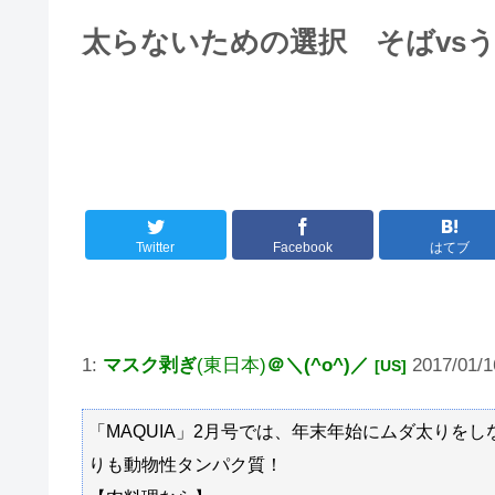
短冊は知っている
太らないための選択 そばvs
大男「1回戦の相手はこのｶﾞｷか？楽勝だな」少
8/4のニュース
日本旅行キャンセルすべきか…1万年ぶり史上
更新中止のお知らせ
海外「おめでとうタキ！」リヴァプール南野が
Twitter
Facebook
はてブ
1:
マスク剥ぎ
(東日本)
＠＼(^o^)／
2017/01/1
[US]
「MAQUIA」2月号では、年末年始にムダ太りを
りも動物性タンパク質！