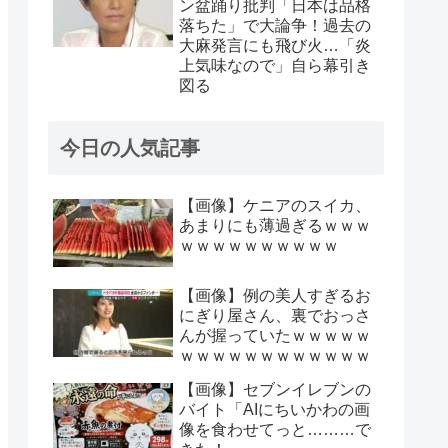
ン盆踊り批判「日本は品格
落ちた」で大論争！過去の
大麻発言にも飛び火…「炎
上気味なので」自ら幕引き
図る
今日の人気記事
【画像】ケニアのスイカ、
あまりにも薄過ぎるｗｗｗ
ｗｗｗｗｗｗｗｗｗｗ
【画像】例の美人すぎるお
にぎり屋さん、裏でおっさ
んが握っていたｗｗｗｗｗ
ｗｗｗｗｗｗｗｗｗｗｗｗ
【画像】セブンイレブンの
バイト「AIにちいかわの画
像を食わせてっと………で