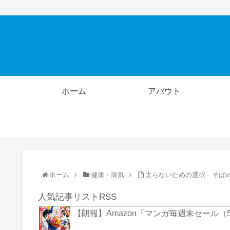
ホーム
アバウト
ホーム
健康・病気
太らないための選択 そばv
人気記事リストRSS
【朗報】Amazon「マンガ毎週末セール