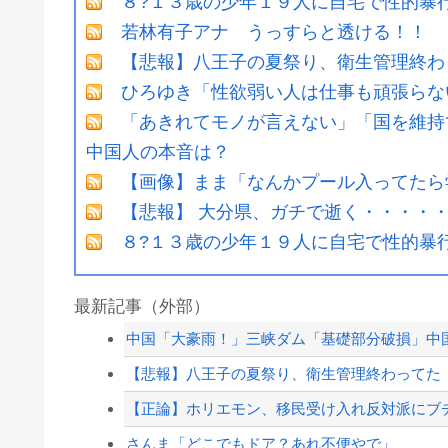
８?１３歳の少年１９人に自宅で性的暴
若林有子アナ うっすらと透ける！！
【悲報】八王子の夏祭り、衛生管理終わ
ひろゆき「性欲弱い人は仕事も頑張らな
「あきれてモノが言えない」「国を維持
中国人の本音は？
【画像】まま「なんかプール入ってたら
【悲報】 大分県、ガチで逝く・・・・
８?１３歳の少年１９人に自宅で性的暴
最新記事（外部）
中国「大豪雨！」三峡ダム「基礎部分破損」中国「
【悲報】八王子の夏祭り、衛生管理終わってた
【正論】ホリエモン、移民受け入れ反対派にブ
さんま「どこでもドア？あれ不便やで」