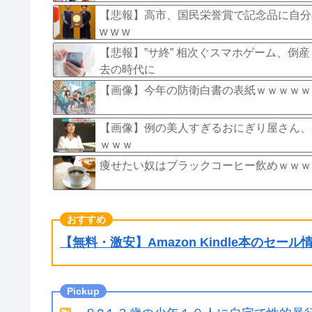
【悲報】高市、国民栄誉賞で記念品に自分の名
w w w
【悲報】”サ終” 相次ぐスマホゲーム、
去の時代に
【画像】今年の防衛白書の表紙ｗｗｗｗｗ
【画像】例の美人すぎるおにぎり屋さん、
ｗｗｗ
痩せたい奴はブラックコーヒー飲めｗｗｗ
【無料・激安】Amazon Kindle本のセー