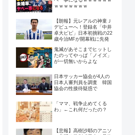
ｗｗｗｗｗｗｗ
【朗報】元レアルの神童Ｊ
デビューへ！登録名「中井
卓大ピピ」日本初挑戦の22
歳今治MFが開幕戦に先発
鬼滅があそこまでヒットし
たのってやっぱ「ノイズ」
が一切無いからよな
日本サッカー協会が4人の
日本人審判員を調査 韓国
協会の性接待疑惑で
「ママ、戦争止めてくる
わ」←これ何だったの？
【悲報】高樹沙耶のアニソ