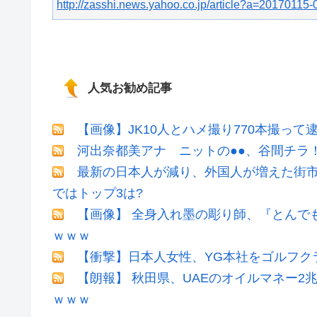
http://zasshi.news.yahoo.co.jp/article?a=20170115
人気お勧め記事
【画像】JK10人とハメ撮り770本撮って
河出奈都美アナ ニットの●●、谷間チラ
最新の日本人が減り、外国人が増えた街市
ではトップ3は?
【画像】 全身入れ墨の彫り師、『とんで
ｗｗｗ
【衝撃】日本人女性、YG本社をゴルフク
【朗報】 秋田県、UAEのオイルマネー
ｗｗｗ