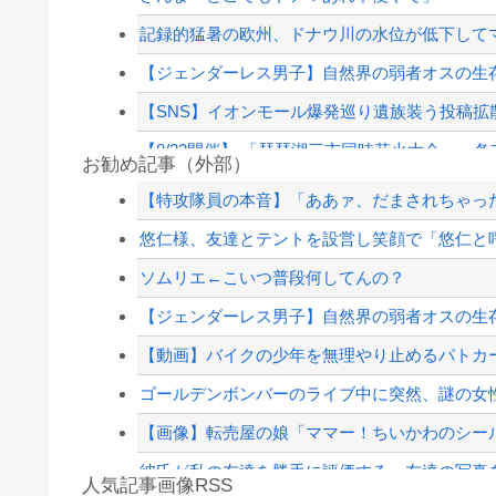
記録的猛暑の欧州、ドナウ川の水位が低下してマ
【ジェンダーレス男子】自然界の弱者オスの生
【SNS】イオンモール爆発巡り遺族装う投稿拡散
【8/22開催】 「琵琶湖三市同時花火大会」、各
お勧め記事（外部）
【衝撃】WEST.重岡大毅＆濵田崇裕が同時結婚
【特攻隊員の本音】「ああァ、だまされちゃった
なぜフランス人はこれほど日本が好きなのか？…
悠仁様、友達とテントを設営し笑顔で「悠仁と
熊本避難所で大工が手伝おうとしたら「勝手な事
ソムリエ←こいつ普段何してんの？
「アニソン盆祭りで日本の品格が落ちた」と酷評
【ジェンダーレス男子】自然界の弱者オスの生
【配信者】「金バエ」のSNS更新が1週間途絶え
【動画】バイクの少年を無理やり止めるパトカ
【緊急速報】NYで警官が黒人男性の首を絞め
ゴールデンボンバーのライブ中に突然、謎の女性
【画像】転売屋の娘「ママー！ちいかわのシー
彼氏が私の友達を勝手に評価する。友達の写真を
人気記事画像RSS