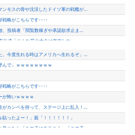
ンモスの骨や沈没したドイツ軍の戦艦が...
存戦略がこちらです‥‥
、投稿者「閲覧数稼ぎや承認欲求止ま...
市公式「そんな花火大会は存在しな...
、重岡は第1子誕生も発表
。今度生れる時はアメリカへ生れるぞ」...
中国ネット「中国と北朝鮮を除いて日本...
呼んで」ｗｗｗｗｗｗｗｗ
するな」と行政側に止められた！との証...
した元女優、「あんたが品格を語るのか...
存戦略がこちらです‥‥
、様々な憶測が飛び交う。1週間ぶり...
ーが怖いｗｗｗｗ
、暴動第二波不可避へ
がカンペを持って、ステージ上に乱入！...
ル貼ったよー！」親「！！！！！！」
見せたら「この子はモテそう」「この子...