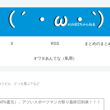
X
RSS
まとめのまと
オワタあんてな（私用）
sうどん どっち選ぶ？など
（50%還元）」アツいスポーツマンガ祭り最終日到来！！！