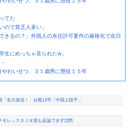
行やわいせつ、３１歳男に懲役１５年
ってた
いので貧乏人多い」
できるの？」外国人の永住許可要件の厳格化で在日
学生にめっちゃ見られたw」
・・
行やわいせつ、３１歳男に懲役１５年
全力放流！」台風13号「中国上陸予...
チギレ→スタジオ誰も反論できず沈黙