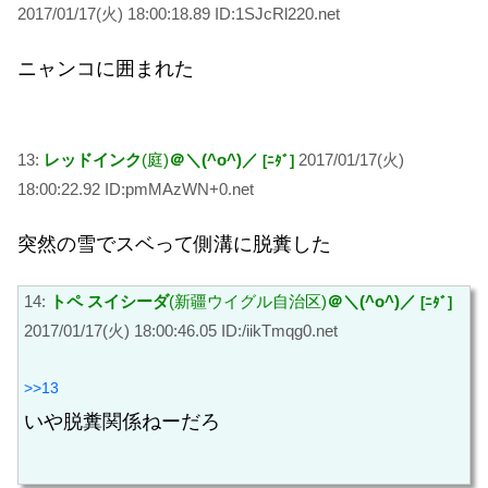
2017/01/17(火) 18:00:18.89 ID:1SJcRl220.net
ニャンコに囲まれた
13:
レッドインク
(庭)
＠＼(^o^)／
2017/01/17(火)
[ﾆﾀﾞ]
18:00:22.92 ID:pmMAzWN+0.net
突然の雪でスベって側溝に脱糞した
14:
トペ スイシーダ
(新疆ウイグル自治区)
＠＼(^o^)／
[ﾆﾀﾞ]
2017/01/17(火) 18:00:46.05 ID:/iikTmqg0.net
>>13
いや脱糞関係ねーだろ