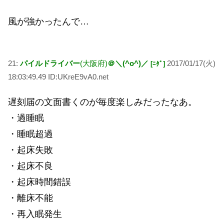
風が強かったんで…
21:
パイルドライバー
(大阪府)
＠＼(^o^)／
2017/01/17(火)
[ﾆﾀﾞ]
18:03:49.49 ID:UKreE9vA0.net
遅刻届の文面書くのが毎度楽しみだったなあ。
・過睡眠
・睡眠超過
・起床失敗
・起床不良
・起床時間錯誤
・離床不能
・再入眠発生