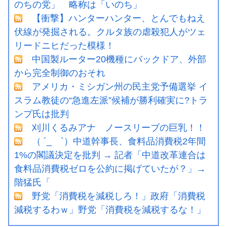
のちの党」 略称は「いのち」
【衝撃】ハンターハンター、とんでもねえ
伏線が発掘される。クルタ族の虐殺犯人がツェ
リードニヒだった模様！
中国製ルーター20機種にバックドア、外部
から完全制御のおそれ
アメリカ・ミシガン州の民主党予備選挙 イ
スラム教徒の“急進左派”候補が勝利確実に?トラ
ンプ氏は批判
刈川くるみアナ ノースリーブの巨乳！！
（ ´_ゝ`）中道幹事長、食料品消費税2年間
1%の閣議決定を批判 → 記者「中道改革連合は
食料品消費税ゼロを公約に掲げていたが？」→
階猛氏「
野党「消費税を減税しろ！」政府「消費税
減税するわｗ」野党「消費税を減税するな！」