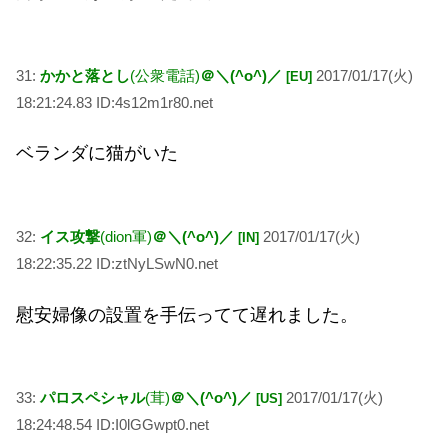
31:
かかと落とし
(公衆電話)
＠＼(^o^)／
2017/01/17(火)
[EU]
18:21:24.83 ID:4s12m1r80.net
ベランダに猫がいた
32:
イス攻撃
(dion軍)
＠＼(^o^)／
2017/01/17(火)
[IN]
18:22:35.22 ID:ztNyLSwN0.net
慰安婦像の設置を手伝ってて遅れました。
33:
パロスペシャル
(茸)
＠＼(^o^)／
2017/01/17(火)
[US]
18:24:48.54 ID:I0lGGwpt0.net