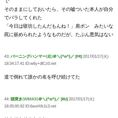
で
そのままにしておいたら、その嘘ついた本人が自分
でバラしてくれた
「今日は寝坊したんだもんね！」肩ポン みたいな
罠に嵌められたようなものだが、たぶん悪気はない
43:
バーニングハンマー
(庭)
＠＼(^o^)／
2017/01/17(火)
[FR]
18:34:17.41 ID:w6y+dlCz0.net
道で倒れて誰かの名を呼び続けてた
44:
頭突き
(WiMAX)
＠＼(^o^)／
2017/01/17(火)
[RU]
18:35:00.92 ID:6wsH/k1L0.net