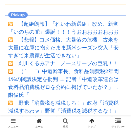
【超絶朗報】「れいわ新選組」改め、新党
「いのちの党」爆誕！！！うおおおおおおおお
【悲報】コメ価格、大暴落の危機 古米を
大量に在庫に抱えたまま新米シーズン突入「安
すぎて米農家が生活できない」
刈川くるみアナ ノースリーブの巨乳！！
（ ´_ゝ`）中道幹事長、食料品消費税2年間
1%の閣議決定を批判 → 記者「中道改革連合は
食料品消費税ゼロを公約に掲げていたが？」→
階猛氏「
野党「消費税を減税しろ！」政府「消費税
減税するわｗ」野党「消費税を減税するな！」
【速報】れいわ新選組、新たな党名は「い
のちの党」 略称は「いのち」
メニュー
ホーム
検索
トップ
サイドバー