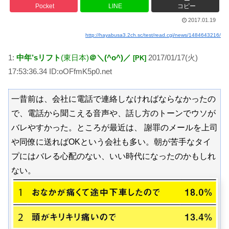
Pocket
LINE
コピー
2017.01.19
http://hayabusa3.2ch.sc/test/read.cgi/news/1484643216/
1:
中年’sリフト
(東日本)
＠＼(^o^)／
2017/01/17(火)
[PK]
17:53:36.34 ID:oOFfmK5p0.net
一昔前は、会社に電話で連絡しなければならなかったの
で、電話から聞こえる音声や、話し方のトーンでウソが
バレやすかった。ところが最近は、 謝罪のメールを上司
や同僚に送ればOKという会社も多い。朝が苦手なタイ
プにはバレる心配のない、いい時代になったのかもしれ
ない。