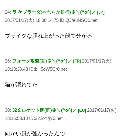
24:
ラ ケブラーダ
(やわらか銀行)
＠＼(^o^)／
[JP]
2017/01/17(火) 18:08:14.75 ID:QJ/euNSO0.net
ブサイクな腫れ上がった顔で分かる
26:
フォーク攻撃
(茸)
＠＼(^o^)／
2017/01/17(火)
[FR]
18:13:30.43 ID:bH5oW5Cr0.net
猫が溺れてた
30:
32文ロケット砲
(庭)
＠＼(^o^)／
2017/01/17(火)
[EU]
18:16:53.19 ID:322oY/jY0.net
向かい風が強かったんで