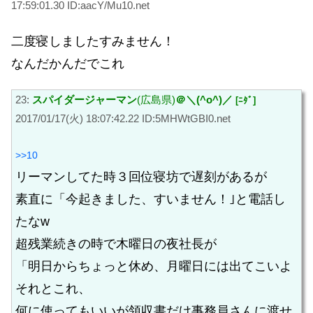
17:59:01.30 ID:aacY/Mu10.net
二度寝しましたすみません！
なんだかんだでこれ
23:
スパイダージャーマン
(広島県)
＠＼(^o^)／
[ﾆﾀﾞ]
2017/01/17(火) 18:07:42.22 ID:5MHWtGBI0.net
>>10
リーマンしてた時３回位寝坊で遅刻があるが
素直に「今起きました、すいません！｣と電話し
たなw
超残業続きの時で木曜日の夜社長が
「明日からちょっと休め、月曜日には出てこいよ
それとこれ、
何に使ってもいいが領収書だけ事務員さんに渡せ