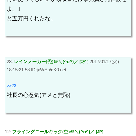
よ。｣
と五万円くれたな。
28:
レインメーカー
(禿)
＠＼(^o^)／
2017/01/17(火)
[ﾆﾀﾞ]
18:15:21.58 ID:jxWEp/dK0.net
>>23
社長の心意気(アメと無恥)
12:
フライングニールキック
(空)
＠＼(^o^)／
[JP]