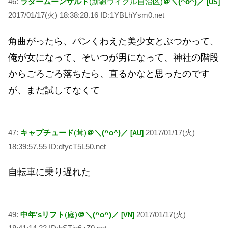
46:
ラダームーンサルト
(新疆ウイグル自治区)
＠＼(^o^)／
[US]
2017/01/17(火) 18:38:28.16 ID:1YBLhYsm0.net
角曲がったら、パンくわえた美少女とぶつかって、
俺が女になって、そいつが男になって、神社の階段
からごろごろ落ちたら、直るかなと思ったのです
が、まだ試してなくて
47:
キャプチュード
(茸)
＠＼(^o^)／
2017/01/17(火)
[AU]
18:39:57.55 ID:dfycT5L50.net
自転車に乗り遅れた
49:
中年’sリフト
(庭)
＠＼(^o^)／
2017/01/17(火)
[VN]