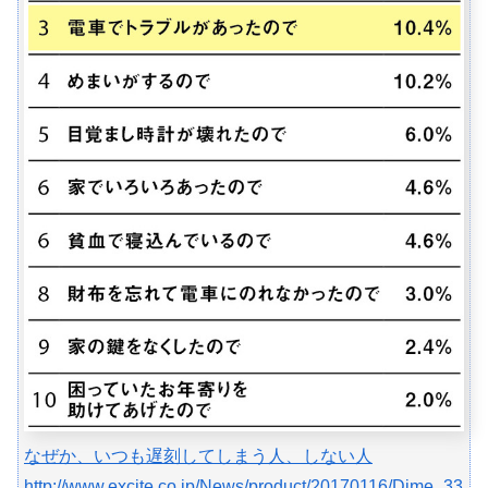
なぜか、いつも遅刻してしまう人、しない人
http://www.excite.co.jp/News/product/20170116/Dime_33