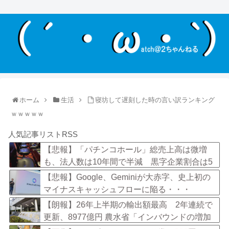
ホーム
生活
寝坊して遅刻した時の言い訳ランキング
ｗｗｗｗｗ
人気記事リストRSS
【悲報】「パチンコホール」総売上高は微増
も、法人数は10年間で半減 黒字企業割合は5
年ぶりに7割超え
【悲報】Google、Geminiが大赤字、史上初の
マイナスキャッシュフローに陥る・・・
【朗報】26年上半期の輸出額最高 2年連続で
更新、8977億円 農水省「インバウンドの増加