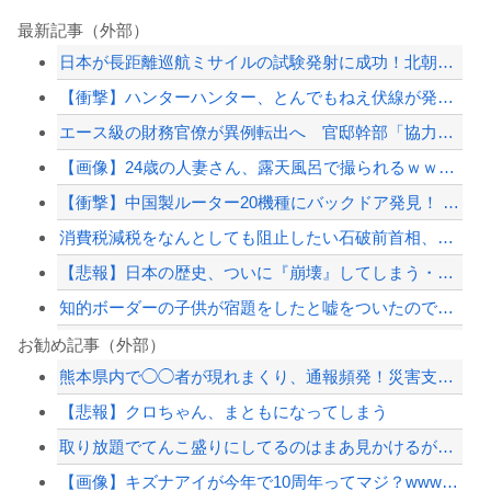
最新記事（外部）
日本が長距離巡航ミサイルの試験発射に成功！北朝鮮が激怒「日本が戦争国家になろうと...
【衝撃】ハンターハンター、とんでもねえ伏線が発掘される。クルタ族の虐殺犯人がツェ...
エース級の財務官僚が異例転出へ 官邸幹部「協力的でなかったから」
【画像】24歳の人妻さん、露天風呂で撮られるｗｗｗｗｗｗｗｗｗｗｗｗｗｗｗｗｗ
【衝撃】中国製ルーター20機種にバックドア発見！ ネットに繋ぐだけで35秒ごとに...
消費税減税をなんとしても阻止したい石破前首相、「何いってんのこいつ」と有権者をド...
【悲報】日本の歴史、ついに『崩壊』してしまう・・・・・
知的ボーダーの子供が宿題をしたと嘘をついたので、夜中にやらせて先に寝たら夫に殴ら...
【悲報】内田りこ「社会に戻りたいです」
お勧め記事（外部）
熊本県内で◯◯者が現れまくり、通報頻発！災害支援にも悪影響が及んでしまう…
（ ´_ゝ`）中道幹事長、食料品消費税2年間1%の閣議決定を批判 → 記者「中道...
【悲報】クロちゃん、まともになってしまう
暴力行為法違反の疑いで、毎日新聞記者を逮捕
取り放題でてんこ盛りにしてるのはまあ見かけるが持ち帰りはなしでしょう、、、
【悲報】嫁に15年間嘘つかれてて心が壊れてるから相手してくれ
【画像】キズナアイが今年で10周年ってマジ？wwwwwwwwwwwwwwwww
【配信者】「金バエ」のSNS更新が1週間途絶え、様々な憶測が飛び交う。1週間ぶり...