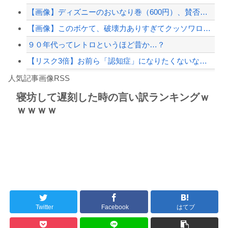
【画像】ディズニーのおいなり巻（600円）、賛否両論ｗｗｗｗｗｗｗｗｗ
【緊急速報】NYで警官が黒人男性の首を絞め、暴動第二波不可避へ
【画像】このボケて、破壊力ありすぎてクッソワロタｗｗｗｗｗｗｗｗｗ
９０年代ってレトロというほど昔か…？
【リスク3倍】お前ら「認知症」になりたくないなら酒をやめろ
Powered by livedoor 相互RSS
【動画】両方馬鹿（笑）ミニストップでトラックと衝突したドラレコが（ノ∇`）
人気記事画像RSS
白石「あ、あきら様……？」あきら「……白石」
寝坊して遅刻した時の言い訳ランキングｗ
ｗｗｗｗ
8/4のニュース
日本旅行キャンセルすべきか…1万年ぶり史上最大級の火山の兆し＝韓国の反応
更新中止のお知らせ
海外「おめでとうタキ！」リヴァプール南野がバースデーゴール！！
Twitter
Facebook
はてブ
Powered by livedoor 相互RSS