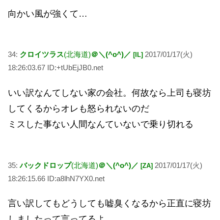
向かい風が強くて…
34:
クロイツラス
(北海道)
＠＼(^o^)／
2017/01/17(火)
[IL]
18:26:03.67 ID:+tUbEjJB0.net
いい訳なんてしない家の会社。何故なら上司も寝坊
してくるからオレも怒られないのだ
ミスした事ない人間なんていないで乗り切れる
35:
バックドロップ
(北海道)
＠＼(^o^)／
2017/01/17(火)
[ZA]
18:26:15.66 ID:a8lhN7YX0.net
言い訳してもどうしても嘘臭くなるから正直に寝坊
しましたって言ってるよ