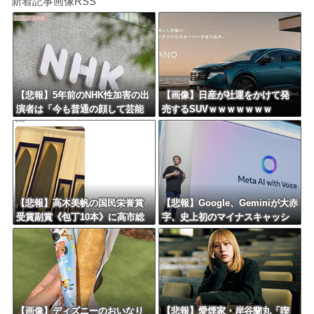
新着記事画像RSS
【悲報】5年前のNHK性加害の出
【画像】日産が社運をかけて発
演者は「今も普通の顔して芸能
売するSUVｗｗｗｗｗｗｗ
活動してる」ネット「受信料を
取るくらいなら詳細を伝えよ」
【悲報】高木美帆の国民栄誉賞
【悲報】Google、Geminiが大赤
受賞副賞《包丁10本》に高市総
字、史上初のマイナスキャッシ
理の名前も刻印ｗｗｗｗｗｗｗ
ュフローに陥る・・・
ｗｗ
【画像】ディズニーのおいなり
【悲報】愛煙家・岸谷蘭丸「喫