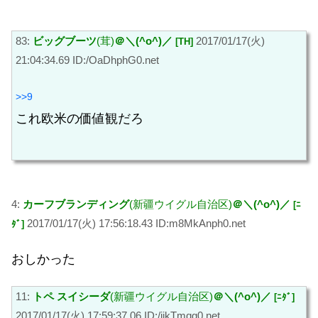
83:
ビッグブーツ
(茸)
＠＼(^o^)／
2017/01/17(火)
[TH]
21:04:34.69 ID:/OaDhphG0.net
>>9
これ欧米の価値観だろ
4:
カーフブランディング
(新疆ウイグル自治区)
＠＼(^o^)／
[ﾆ
2017/01/17(火) 17:56:18.43 ID:m8MkAnph0.net
ﾀﾞ]
おしかった
11:
トペ スイシーダ
(新疆ウイグル自治区)
＠＼(^o^)／
[ﾆﾀﾞ]
2017/01/17(火) 17:59:37.06 ID:/iikTmqg0.net