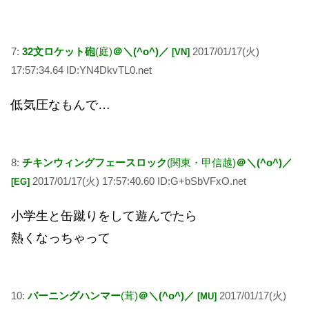
7:
32文ロケット砲
(庭)
＠＼(^o^)／
2017/01/17(火)
[VN]
17:57:34.64 ID:YN4DkvTL0.net
低気圧なもんで…
8:
チキンウィングフェースロック
(関東・甲信越)
＠＼(^o^)／
2017/01/17(火) 17:57:40.60 ID:G+bSbVFxO.net
[EG]
小学生と缶蹴りをして遊んでたら
熱くなっちゃって
10:
バーニングハンマー
(茸)
＠＼(^o^)／
2017/01/17(火)
[MU]