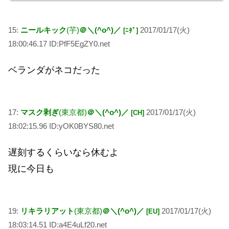
15:
ニールキック
(芋)
＠＼(^o^)／
2017/01/17(火)
[ﾆﾀﾞ]
18:00:46.17 ID:PfF5EgZY0.net
ベランダがネコだった
17:
マスク剥ぎ
(東京都)
＠＼(^o^)／
2017/01/17(火)
[CH]
18:02:15.96 ID:yOK0BYS80.net
遅刻するくらいなら休むよ
現に今日も
19:
リキラリアット
(東京都)
＠＼(^o^)／
2017/01/17(火)
[EU]
18:03:14.51 ID:a4E4uLf20.net