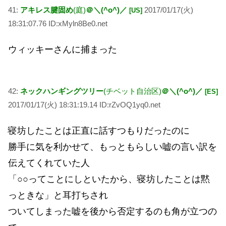
41:
アキレス腱固め
(庭)
＠＼(^o^)／
2017/01/17(火)
[US]
18:31:07.76 ID:xMyln8Be0.net
ウィッキーさんに捕まった
42:
ネックハンギングツリー
(チベット自治区)
＠＼(^o^)／
[ES]
2017/01/17(火) 18:31:19.14 ID:rZvOQ1yq0.net
寝坊したことは正直に話すつもりだったのに
勝手に気を利かせて、もっともらしい嘘の言い訳を
伝えてくれていた人
「○○ってことにしといたから、寝坊したことは黙
っときな」と耳打ちされ
ついてしまった嘘を後から否定するのも角が立つの