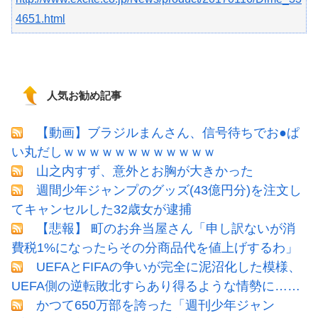
4651.html
人気お勧め記事
【動画】ブラジルまんさん、信号待ちでお●ぱ
い丸だしｗｗｗｗｗｗｗｗｗｗｗｗ
山之内すず、意外とお胸が大きかった
週間少年ジャンプのグッズ(43億円分)を注文し
てキャンセルした32歳女が逮捕
【悲報】 町のお弁当屋さん「申し訳ないが消
費税1%になったらその分商品代を値上げするわ」
UEFAとFIFAの争いが完全に泥沼化した模様、
UEFA側の逆転敗北すらあり得るような情勢に……
かつて650万部を誇った「週刊少年ジャン