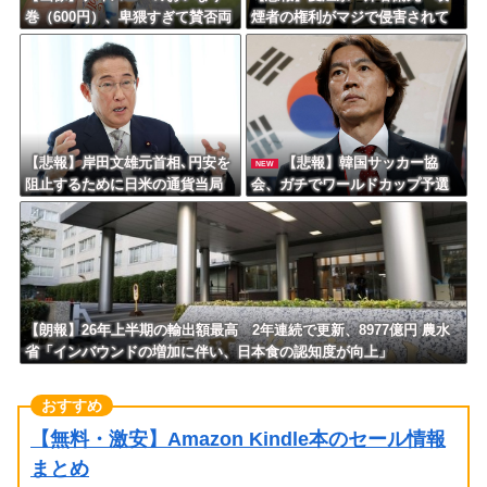
巻（600円）、卑猥すぎて賛否両
煙者の権利がマジで侵害されて
論ｗｗｗｗｗｗｗｗｗ
る」と私見 「いくら税金を
我々が払ってるんだと」
【悲報】岸田文雄元首相､円安を
【悲報】韓国サッカー協
NEW
阻止するために日米の通貨当局
会、ガチでワールドカップ予選
が実施した為替介入は｢一時しの
での審判への性接待がバレ大炎
ぎに過ぎない｣との認識を示す
上大騒ぎにｗｗｗｗｗｗｗｗ
【朗報】26年上半期の輸出額最高 2年連続で更新、8977億円 農水
省「インバウンドの増加に伴い、日本食の認知度が向上」
【無料・激安】Amazon Kindle本のセール情報
まとめ