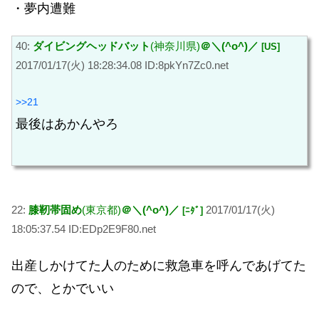
・夢内遭難
40:
ダイビングヘッドバット
(神奈川県)
＠＼(^o^)／
[US]
2017/01/17(火) 18:28:34.08 ID:8pkYn7Zc0.net
>>21
最後はあかんやろ
22:
膝靭帯固め
(東京都)
＠＼(^o^)／
2017/01/17(火)
[ﾆﾀﾞ]
18:05:37.54 ID:EDp2E9F80.net
出産しかけてた人のために救急車を呼んであげてた
ので、とかでいい