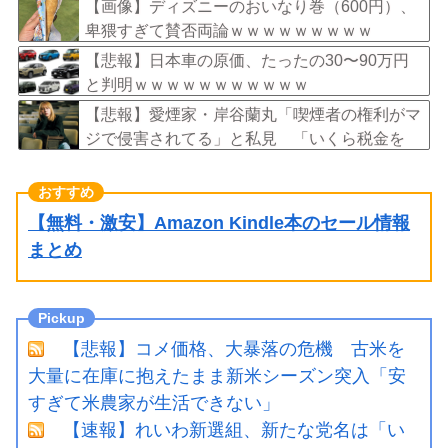
に伴い、日本食の認知度が向上」
【画像】ディズニーのおいなり巻（600円）、
卑猥すぎて賛否両論ｗｗｗｗｗｗｗｗｗ
【悲報】日本車の原価、たったの30〜90万円
と判明ｗｗｗｗｗｗｗｗｗｗｗ
【悲報】愛煙家・岸谷蘭丸「喫煙者の権利がマ
ジで侵害されてる」と私見 「いくら税金を
我々が払ってるんだと」
【無料・激安】Amazon Kindle本のセール情報
まとめ
【悲報】コメ価格、大暴落の危機 古米を
大量に在庫に抱えたまま新米シーズン突入「安
すぎて米農家が生活できない」
【速報】れいわ新選組、新たな党名は「い