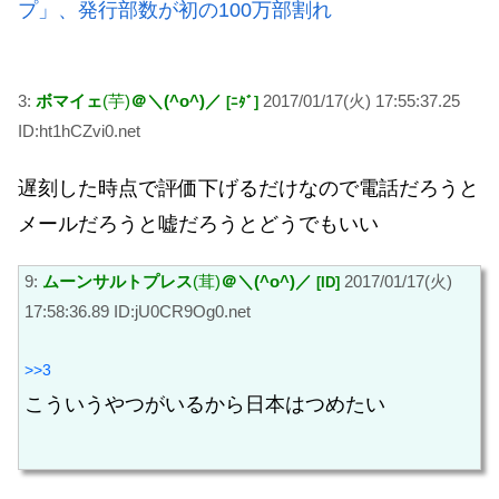
プ」、発行部数が初の100万部割れ
3:
ボマイェ
(芋)
＠＼(^o^)／
2017/01/17(火) 17:55:37.25
[ﾆﾀﾞ]
ID:ht1hCZvi0.net
遅刻した時点で評価下げるだけなので電話だろうと
メールだろうと嘘だろうとどうでもいい
9:
ムーンサルトプレス
(茸)
＠＼(^o^)／
2017/01/17(火)
[ID]
17:58:36.89 ID:jU0CR9Og0.net
>>3
こういうやつがいるから日本はつめたい