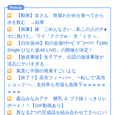
【動画】女さん、乾燥わかめを食べてから
水を飲む →結果
【画像】嫁「ごめんなさい…私この人のチ●
ポに負けた」 ワイ「クククw」 夫「くそっ」
【日向坂46】初の会場ｷﾀ━(ﾟ∀ﾟ)━!!!!『18th
Single ひなた坂46 LIVE』の開催が決定！
【放送事故】女子アナ、伝説の放送事故が
流石にヤバすぎる…
素直に中国の発展すごいよな
【終了？】高市フィーバー、一転して”高市
ショック”へ…支持率も市場も急降下ｗｗｗｗｗ
ｗｗｗ
森山みなみアナ 横乳 ＆ ブラ線くっきりレ
ポート！！【GIF動画あり】
異なる2つの完成品を組み合わせてさらにパ