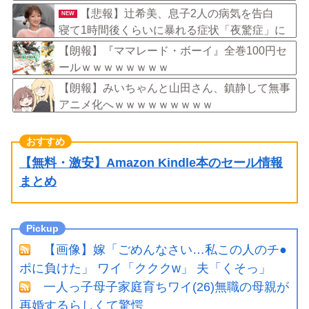
【悲報】辻希美、息子2人の病気を告白
NEW
寝て1時間後くらいに暴れる症状「夜驚症」に
ファンからアドバイスの声
【朗報】『ママレード・ボーイ』全巻100円セ
ールｗｗｗｗｗｗｗｗ
【朗報】みいちゃんと山田さん、鎮静して無事
アニメ化へｗｗｗｗｗｗｗｗｗ
【無料・激安】Amazon Kindle本のセール情報
まとめ
【画像】嫁「ごめんなさい…私この人のチ●
ポに負けた」 ワイ「クククw」 夫「くそっ」
一人っ子母子家庭育ちワイ(26)無職の母親が
再婚するらしくて驚愕