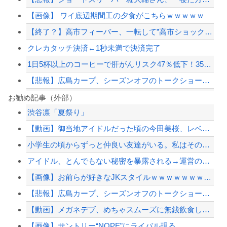
【画像】 ワイ底辺期間工の夕食がこちらｗｗｗｗｗ
【終了？】高市フィーバー、一転して”高市ショック”へ…支持率も市場も急降下ｗｗｗ...
クレカタッチ決済←1秒未満で決済完了
1日5杯以上のコーヒーで肝がんリスク47％低下！35万人超の調査
【悲報】広島カープ、シーズンオフのトークショー、テレビ出演等の「副業」を全面禁...
【悲報】クマ駆除で町役場に抗議電話殺到…職員「業務になりません」
お勧め記事（外部）
渋谷凛「夏祭り」
素直に中国の発展すごいよな
【動画】御当地アイドルだった頃の今田美桜、レベチｗｗｗｗｗｗｗ
避難所に土足でズカズカと入ってきて勝手に動画や写真を撮影したメディア取材陣、挙句...
小学生の頃からずっと仲良い友達がいる。私はその友達の家族構成についても全部知って...
【島根】孫の34歳男性が運転する車にはねられ88歳の女性が死亡…民家の敷地内での...
アイドル、とんでもない秘密を暴露される→運営の声明が前代未聞すぎて物議を醸すこと...
【配信者】「金バエ」のSNS更新が1週間途絶え、様々な憶測が飛び交う。1週間ぶり...
【画像】お前らが好きなJKスタイルｗｗｗｗｗｗｗｗｗｗｗｗｗｗｗｗｗｗｗｗｗｗｗ...
【緊急速報】NYで警官が黒人男性の首を絞め、暴動第二波不可避へ
【悲報】広島カープ、シーズンオフのトークショー、テレビ出演等の「副業」を全面禁...
【動画】メガネデブ、めちゃスムーズに無銭飲食してしまうｗｗｗｗ
【画像】サントリー“NOPE”にライバル現る