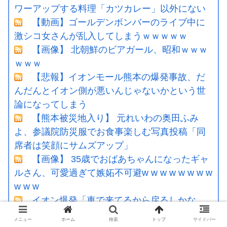
ワーアップする料理「カツカレー」以外にない
【動画】ゴールデンボンバーのライブ中に
激シコ女さんが乱入してしまうｗｗｗｗｗ
【画像】 北朝鮮のビアガール、昭和ｗｗｗ
ｗｗｗ
【悲報】イオンモール熊本の爆発事故、だ
んだんとイオン側が悪いんじゃないかという世
論になってしまう
【熊本被災地入り】 元れいわの奥田ふみ
よ、参議院防災服でお食事楽しむ写真投稿「同
席者は笑顔にサムズアップ」
【画像】 35歳でおばあちゃんになったギャ
ルさん、可愛過ぎて嫉妬不可避w w w w w w w w
w w w
イオン爆発「車で来てるから戻るしかな
い」避難後に館内へ…現場の実態が判明
メニュー
ホーム
検索
トップ
サイドバー