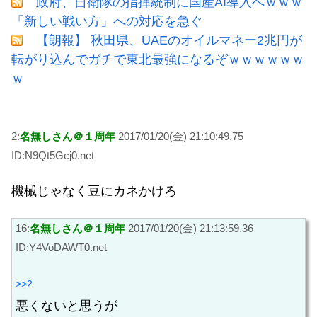
政府、自衛隊の指揮統制に国産AI導入へｗｗｗ
「新しい戦い方」への対応を急ぐ
【朗報】 秋田県、UAEのオイルマネー2兆円が
転がり込んでガチで東北最強になるぞｗｗｗｗｗｗ
ｗ
2:
名無しさん＠１周年
2017/01/20(金) 21:10:49.75
ID:N9Qt5Gcj0.net
機械じゃなく豆にカネかけろ
16:
名無しさん＠１周年
2017/01/20(金) 21:13:59.36
ID:Y4VoDAWT0.net
>>2
悪くないと思うが