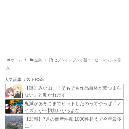
ホーム
企業
セブンイレブンが新コーヒーマシンを導
入
人気記事リストRSS
【謎】みい山、『そもそも作品自体が糞つまら
ない』と叩かれだす
鬼滅があそこまでヒットしたのってやっぱ「ノ
イズ」が一切無いからよな
【悲報】7月の倒産件数 1000件超えで今年最多
に・・・・