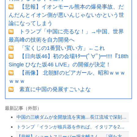
【悲報】イオンモール熊本の爆発事故、だ
んだんとイオン側が悪いんじゃないかという世
論になってしまう
トランプ「中国に売るな！」→中国、世界
最高峰の技術を自力開発へ
「宝くじの1番賢い買い方」←これ
【日向坂46】初の会場ｷﾀ━(ﾟ∀ﾟ)━!!!!『18th
Single ひなた坂46 LIVE』の開催が決定！
【画像】 北朝鮮のビアガール、昭和ｗｗｗ
ｗｗｗ
素直に中国の発展すごいよな
最新記事（外部）
中国の三峡ダムが全開放流を実施…長江流域で深刻な洪水被害！
トランプ「イランが核兵器を作れば、イタリアを2分で消滅させる」メローニ「核を持っ...
【悲報】ショートスリーパー堀大輔さん、「寝た方がいい」などと誹謗中傷され配信中に...