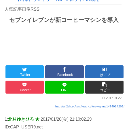
Powered by livedoor 相互RSS
今でも「日本が世界トップ」なものって何がある？
人気記事画像RSS
日傘もって行っていざ開こうとしたら靴べらだった
セブンイレブンが新コーヒーマシンを導入
8/4のニュース
日本旅行キャンセルすべきか…1万年ぶり史上最大級の火山の兆し＝韓国の反応
更新中止のお知らせ
海外「おめでとうタキ！」リヴァプール南野がバースデーゴール！！
Twitter
Facebook
はてブ
Powered by livedoor 相互RSS
Pocket
LINE
コピー
2017.01.22
http://ai.2ch.sc/test/read.cgi/newsplus/1484914202/
1:
北村ゆきひろ ★
2017/01/20(金) 21:10:02.29
ID:CAP_USER9.net