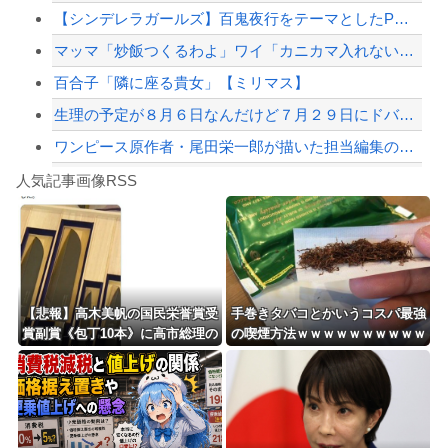
【シンデレラガールズ】百鬼夜行をテーマとしたPOP UP SHOPが東京・大阪に...
【配信者】「金バエ」のSNS更新が1週間途絶え、様々な憶測が飛び交う。1週間ぶり...
マッマ「炒飯つくるわよ」ワイ「カニカマ入れないで💢」
【緊急速報】NYで警官が黒人男性の首を絞め、暴動第二波不可避へ
百合子「隣に座る貴女」【ミリマス】
生理の予定が８月６日なんだけど７月２９日にドバッと鮮血でたから生理かな？って思っ...
ワンピース原作者・尾田栄一郎が描いた担当編集の似顔絵「ムダに東大卒」
Powered by livedoor 相互RSS
【徹底議論】近代日本史で最も取り返しのつかなかった失敗って何？
人気記事画像RSS
【動画】高速道路を走行中の車からリアガラスが飛んでくる事故(ﾟoﾟ)
8/4のニュース
日本旅行キャンセルすべきか…1万年ぶり史上最大級の火山の兆し＝韓国の反応
更新中止のお知らせ
【悲報】高木美帆の国民栄誉賞受
手巻きタバコとかいうコスパ最強
賞副賞《包丁10本》に高市総理の
の喫煙方法ｗｗｗｗｗｗｗｗｗｗ
海外「おめでとうタキ！」リヴァプール南野がバースデーゴール！！
名前も刻印ｗｗｗｗｗｗｗｗｗ
ｗｗｗ