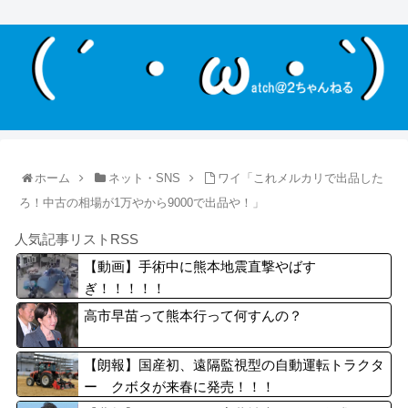
ホーム
ネット・SNS
ワイ「これメルカリで出品した
ろ！中古の相場が1万やから9000で出品や！」
人気記事リストRSS
【動画】手術中に熊本地震直撃やばす
ぎ！！！！！
高市早苗って熊本行って何すんの？
【朗報】国産初、遠隔監視型の自動運転トラクタ
ー クボタが来春に発売！！！