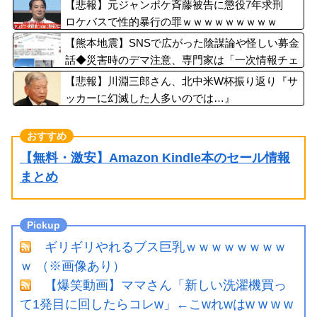
【悲報】元ジャンポケ斉藤被告に懲役7年求刑
ロケバスで性的暴行の罪ｗｗｗｗｗｗｗｗｗ
【熊本地震】SNSで広がった陰謀論や怪しい募金
話◆災害時のデマ注意、専門家は「一次情報チェ
ックを」
【悲報】川淵三郎さん、北中米W杯振り返り『サ
ッカーに幻滅した人多いのでは…』
【無料・激安】Amazon Kindle本のセール情報
まとめ
ギリギリやれるブス巨乳ｗｗｗｗｗｗｗｗ
ｗ （※画像あり）
【爆笑動画】ママさん「新しい洗濯機買っ
て1発目に回したらコレw」←こwれwはw w w w