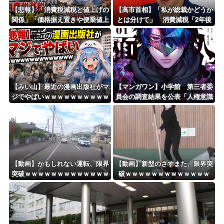
Powered by livedoor 相互RSS
【悲報】「消費税減税と値上げの
【高市首相】「私が総裁かどうか
関係」「価格据え置きや便乗値上
とは分けて」 消費減税「2年後
げへの懸念」 – 消費税減税時の
に私の責任で戻す」発言を説明
小売価格の動向に注目集まる
【みい山】最近の漫画出版社がマ
【マンガワン】小学館 第三者委
ジでやばいｗｗｗｗｗｗｗｗｗｗ
員会の調査結果を公表「人権意識
ｗｗｗｗ
十分でなかった」 性加害歴ある
漫画家を別名義で起用
【動画】かもしれない運転、限界
【動画】新型のさすまた、限界突
突破ｗｗｗｗｗｗｗｗｗｗｗｗｗ
破ｗｗｗｗｗｗｗｗｗｗｗｗｗ
ｗｗｗｗ