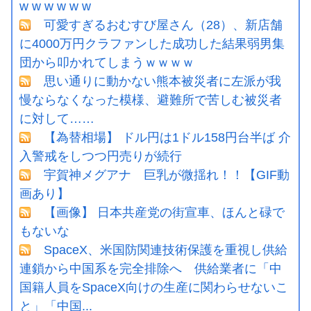
w w w w w w
可愛すぎるおむすび屋さん（28）、新店舗
に4000万円クラファンした成功した結果弱男集
団から叩かれてしまうｗｗｗｗ
思い通りに動かない熊本被災者に左派が我
慢ならなくなった模様、避難所で苦しむ被災者
に対して……
【為替相場】 ドル円は1ドル158円台半ば 介
入警戒をしつつ円売りが続行
宇賀神メグアナ 巨乳が微揺れ！！【GIF動
画あり】
【画像】 日本共産党の街宣車、ほんと碌で
もないな
SpaceX、米国防関連技術保護を重視し供給
連鎖から中国系を完全排除へ 供給業者に「中
国籍人員をSpaceX向けの生産に関わらせないこ
と」「中国...