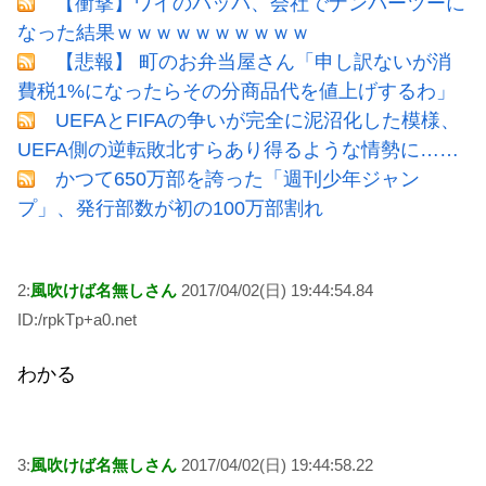
【衝撃】ワイのパッパ、会社でナンバーツーに
なった結果ｗｗｗｗｗｗｗｗｗｗ
【悲報】 町のお弁当屋さん「申し訳ないが消
費税1%になったらその分商品代を値上げするわ」
UEFAとFIFAの争いが完全に泥沼化した模様、
UEFA側の逆転敗北すらあり得るような情勢に……
かつて650万部を誇った「週刊少年ジャン
プ」、発行部数が初の100万部割れ
2:
風吹けば名無しさん
2017/04/02(日) 19:44:54.84
ID:/rpkTp+a0.net
わかる
3:
風吹けば名無しさん
2017/04/02(日) 19:44:58.22