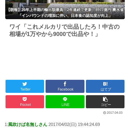
【朗報】26年上半期の輸出額最高 2年連続で更新、8977億円 農水省
「インバウンドの増加に伴い、日本食の認知度が向上」
ワイ「これメルカリで出品したろ！中古の
相場が1万やから9000で出品や！」
Twitter
Facebook
はてブ
Pocket
LINE
コピー
2017.04.03
1:
風吹けば名無しさん
2017/04/02(日) 19:44:24.69