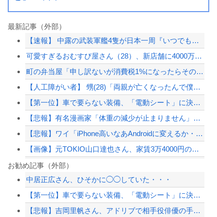
最新記事（外部）
【速報】 中露の武装軍艦4隻が日本一周『いつでも国家沈没させられるぞ』
可愛すぎるおむすび屋さん（28）、新店舗に4000万円クラファンした成功した結果...
町の弁当屋「申し訳ないが消費税1%になったらその分商品代を値上げするわ」
【人工障がい者】 甥(28)「両親が亡くなったんで僕のこと引き取ってほしいんです...
【第一位】車で要らない装備、「電動シート」に決まる・・・
【悲報】有名漫画家「体重の減少が止まりません」→ファンから心配の声
【悲報】ワイ「iPhone高いなあAndroidに変えるか・・・おっこれええやん...
【画像】元TOKIO山口達也さん、家賃3万4000円の湘南の家からYouTube...
東大「貯金あと数年で尽きます」→研究者削減へ…
お勧め記事（外部）
中居正広さん、ひそかに◯◯していた・・・
従姉妹の娘が「ワイニートのジッジ（金持ち）」にやたら会いに来る理由ｗｗｗｗｗ
【第一位】車で要らない装備、「電動シート」に決まる・・・
20代「50年ローンでええやろ」←これマジ？？？
【悲報】吉岡里帆さん、アドリブで相手役俳優の手を取りお胸に押し当てる（※画像あり...
海外「ディズニーがゴミのようだ！」日本がアニメ化した米人気SF作品に絶賛の声が殺...