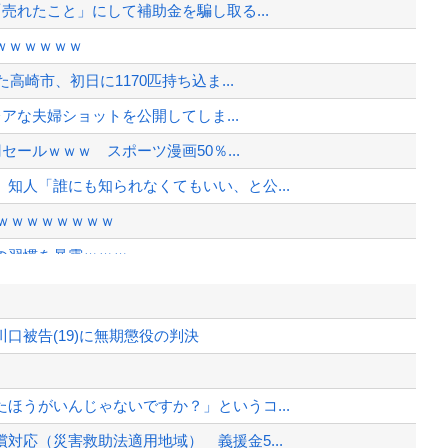
売れたこと」にして補助金を騙し取る...
ｗｗｗｗｗｗ
高崎市、初日に1170匹持ち込ま...
レアな夫婦ショットを公開してしま...
セールｗｗｗ スポーツ漫画50％...
知人「誰にも知られなくてもいい、と公...
ｗｗｗｗｗｗｗｗｗ
の習慣を暴露ｗｗｗ
事選に立候補表明
本当のことを話して」
口被告(19)に無期懲役の判決
院が外人の治療を断るようになってしまう
分して代金を支払い、平日の納車日に予...
ほうがいんじゃないですか？」というコ...
、様々な憶測が飛び交う。1週間ぶり...
対応（災害救助法適用地域） 義援金5...