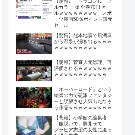
【朗報】「ドラゴン桜」フ
ルカラー 版 全巻70円セー
ルｗｗｗｗｗｗｗｗ スポ
ーツ漫画50％ポイント還元
セール
【驚愕】熊本地震で居酒屋
から温泉が湧き出るｗｗｗ
ｗｗｗｗｗｗｗｗｗ
【朗報】菅直人元総理、再
評価されるｗｗｗｗｗｗｗ
ｗｗｗｗｗｗｗｗｗｗｗ
「オーバーロード」という
絵師の力で硬派ファンタジ
ーと誤解させ人気出たなろ
う作品ｗｗｗｗｗｗｗｗｗ
【悲報】小学館の編集者
「服脱いで、胸見せて」
グラビア志望の女性に迫っ