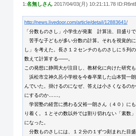
1:
名無しさん
2017/04/03(月) 10:21:11.78 ID:R6nt
http://news.livedoor.com/article/detail/12883641/
「分数ものさし」小学生が発案 計算法、目盛りで
苦手な子どもが多い分数の計算。それを視覚的に
し」を考えた。長さ１２センチのものさしに５列の
数えて計算する――。
この発想に静岡大が注目し、教材化に向けた研究も
浜松市立神久呂小学校を今春卒業した山本賢一朗
んでいた。掛けるのになぜ、答えは小さくなるのか
にするのか……。
学習塾の経営に携わる父裕一朗さん（４０）にも
り着く。１とその数以外では割り切れない「素数」
になった。
分数ものさしには、１２分の１ずつ刻まれた目盛