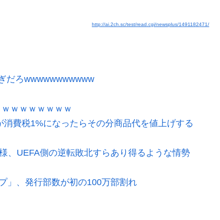
http://ai.2ch.sc/test/read.cgi/newsplus/1491182471/
ろwwwwwwwwwww
ｗｗｗｗｗｗｗｗｗ
が消費税1%になったらその分商品代を値上げする
模様、UEFA側の逆転敗北すらあり得るような情勢
プ」、発行部数が初の100万部割れ