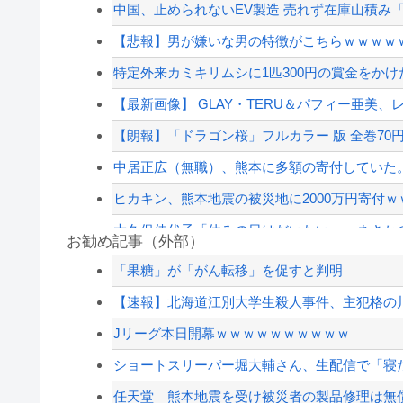
中国、止められないEV製造 売れず在庫山積み「
【悲報】男が嫌いな男の特徴がこちらｗｗｗｗ
特定外来カミキリムシに1匹300円の賞金をかけた
【最新画像】 GLAY・TERU＆パフィー亜美、
【朗報】「ドラゴン桜」フルカラー 版 全巻70円
中居正広（無職）、熊本に多額の寄付していた。
ヒカキン、熊本地震の被災地に2000万円寄付
大久保佳代子「休みの日はだいたい…」まさか
お勧め記事（外部）
【速報】憂国の士河合ゆうすけ議員、埼玉県知
「果糖」が「がん転移」を促すと判明
イオン爆発事故の遺族、社長発言にブチギレ「
【速報】北海道江別大学生殺人事件、主犯格の川
【速報】外人の医療費未払いが多すぎたので病
Jリーグ本日開幕ｗｗｗｗｗｗｗｗｗｗ
テスラ車を購入しようとしたユーザー、現車を処
ショートスリーパー堀大輔さん、生配信で「寝た
【配信者】「金バエ」のSNS更新が1週間途絶え
任天堂 熊本地震を受け被災者の製品修理は無償