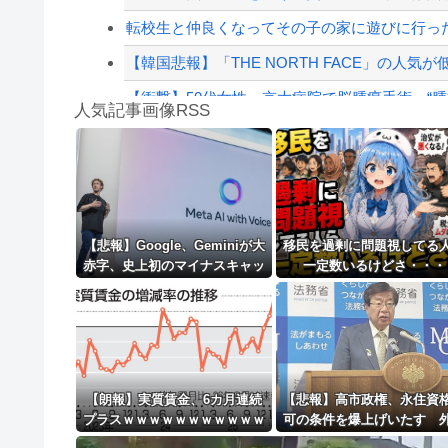
【緊急速報】NYで警官が黒人男性の首を絞め
転校生と仲良くなってその子の家に遊びに行っ
【韓国悲報】「THE NORTH FACE」の人気が
【衝撃】50代女性、京大病院で脳腫瘍手術→“腫瘍
人気記事画像RSS
魔王「俺の体臭がやばい」
【動画】自動ドアの仕組みを理解した富山のツ
8/4のニュース
日本旅行キャンセルすべきか…1万年ぶり史上
【悲報】Google、Geminiが大
移民を過剰に問題視してる
赤字、史上初のマイナスキャッ
一定数いるけどさ・・・
更新中止のお知らせ
シュフローに陥る・・・
海外「おめでとうタキ！」リヴァプール南野が
【朗報】実質賃金、6カ月連続
【悲報】高市政権、永住資
プラスｗｗｗｗｗｗｗｗｗｗｗ
可の条件を爆上げいたす 
人さん「もう日本ええわ・