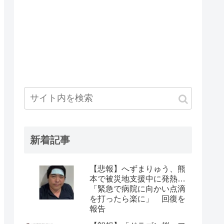
新着記事
【悲報】へずまりゅう、熊
本で被災地支援中に発熱…
「緊急で病院に向かい点滴
を打ったら楽に」 回復を
報告