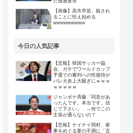
た過激要求
【画像】高市早苗、殺され
ることに怯え始める
wwwwwwwww
今日の人気記事
【悲報】韓国サッカー協
会、ガチでワールドカップ
予選での審判への性接待が
バレ大炎上大騒ぎにｗｗｗ
ｗｗｗｗｗ
ジャンポケ斉藤「同意があ
ったんです。本当です。信
じて下さい」 ←何でこの
主張が通らないの？
【悲報】ナイナイ岡村、家
事をめぐる妻の不満に「言