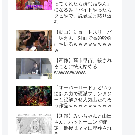
ってくれたら済む話やん」
になるみ「バイトやったら
クビやで」説教受け黙り込
む
【動画】ショートスリーパ
ー堀さん、対面で高須幹弥
にキレるｗｗｗｗｗｗｗｗ
ｗ
【画像】高市早苗、殺され
ることに怯え始める
wwwwwwwww
「オーバーロード」という
絵師の力で硬派ファンタジ
ーと誤解させ人気出たなろ
う作品ｗｗｗｗｗｗｗｗｗ
【朗報】みいちゃんと山田
さん、ハッピーエンド確
定 最後はママに埋葬され
る