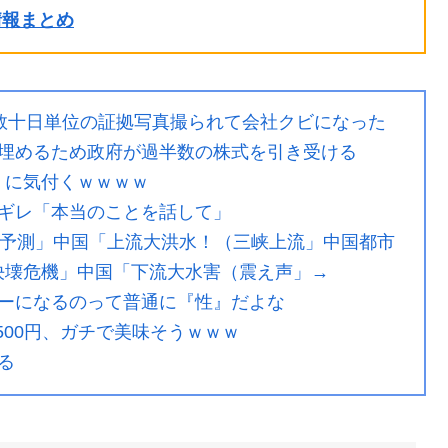
ル情報まとめ
数十日単位の証拠写真撮られて会社クビになった
埋めるため政府が過半数の株式を引き受ける
乳』に気付くｗｗｗｗ
ギレ「本当のことを話して」
撃予測」中国「上流大洪水！（三峡上流」中国都市
（決壊危機」中国「下流大水害（震え声」→
ーになるのって普通に『性』だよな
500円、ガチで美味そうｗｗｗ
る