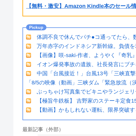
【無料・激安】Amazon Kindle本のセー
体調不良で休んでパチ●コ通ってたら、
万年赤字のインドネシア新幹線。負債を
【画像】咲-saki-作者、ようやく『奇
イオン爆発事故の遺族、社長発言にブチ
中国「台風接近！」台風13号「三峡直
「8/5の映像（動画」三峡ダム「緊急放流
ぶっちゃけ写真集でビキニやランジェリ
【極旨牛鉄板】 吉野家のステーキ定食1
【動画】かもしれない運転、限界突破す
最新記事（外部）