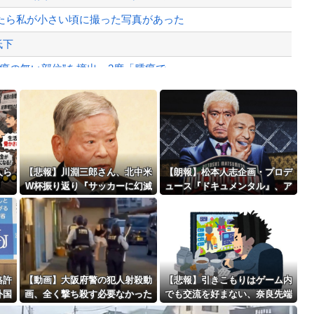
、暴動第二波不可避へ
たら私が小さい頃に撮った写真があった
低下
の無い部位”を摘出 2度「腫瘍で...
Powered by livedoor 相互RSS
バメが賢い。
最大級の火山の兆し＝韓国の反応
人ら
【悲報】川淵三郎さん、北中米
【朗報】松本人志企画・プロデ
W杯振り返り『サッカーに幻滅
ュース『ドキュメンタル』、ア
した人多いのでは…』
メリカで初の制作が決定！ 海
外タイトル『LOL』として世界
バースデーゴール！！
25ヶ国・地域で展開
格許
【動画】大阪府警の犯人射殺動
【悲報】引きこもりはゲーム内
外国
画、全く撃ち殺す必要なかった
でも交流を好まない、奈良先端
Powered by livedoor 相互RSS
・」
ｗｗｗｗｗｗｗｗｗｗｗ
大が587人調査 「ゲームで社