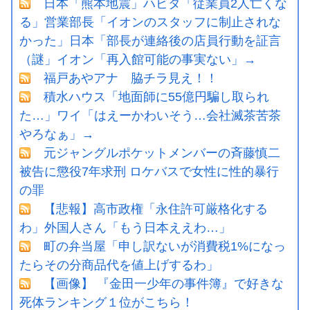
日本「熊本地震」ハビタ「従業員2人亡くな
る」営業部長「イオンのスタッフに制止されな
かった」日本「部長が連絡後の店員行動を証言
（謎」イオン「再入館可能の事実ない」→
福戸あやアナ 脇チラ見え！！
積水ハウス「地面師に55億円騙し取られ
た…」ワイ「はえーかわいそう…会社滅茶苦茶
やろなぁ」→
元ジャングルポケットメンバーの斉藤慎二
被告に懲役7年求刑 ロケバスで女性に性的暴行
の罪
【悲報】高市政権「永住許可厳格化する
わ」外国人さん「もう日本ええわ…」
町の弁当屋「申し訳ないが消費税1%になっ
たらその分商品代を値上げするわ」
【画像】 『金田一少年の事件簿』で好きな
死体ランキング１位がこちら！