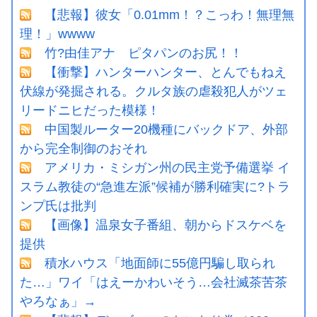
【悲報】彼女「0.01mm！？こっわ！無理無
理！」wwww
竹?由佳アナ ピタパンのお尻！！
【衝撃】ハンターハンター、とんでもねえ
伏線が発掘される。クルタ族の虐殺犯人がツェ
リードニヒだった模様！
中国製ルーター20機種にバックドア、外部
から完全制御のおそれ
アメリカ・ミシガン州の民主党予備選挙 イ
スラム教徒の“急進左派”候補が勝利確実に?トラ
ンプ氏は批判
【画像】温泉女子番組、朝からドスケベを
提供
積水ハウス「地面師に55億円騙し取られ
た…」ワイ「はえーかわいそう…会社滅茶苦茶
やろなぁ」→