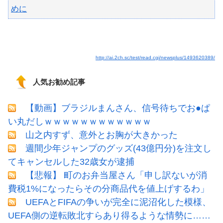
めに
http://ai.2ch.sc/test/read.cgi/newsplus/1493620389/
人気お勧め記事
【動画】ブラジルまんさん、信号待ちでお●ぱ
い丸だしｗｗｗｗｗｗｗｗｗｗｗｗ
山之内すず、意外とお胸が大きかった
週間少年ジャンプのグッズ(43億円分)を注文し
てキャンセルした32歳女が逮捕
【悲報】 町のお弁当屋さん「申し訳ないが消
費税1%になったらその分商品代を値上げするわ」
UEFAとFIFAの争いが完全に泥沼化した模様、
UEFA側の逆転敗北すらあり得るような情勢に……