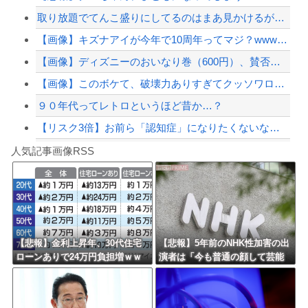
取り放題でてんこ盛りにしてるのはまあ見かけるが持ち帰りはなしでしょう、、、
【悲報】嫁に15年間嘘つかれてて心が壊れてるから相手してくれ
【画像】キズナアイが今年で10周年ってマジ？wwwwwwwwwwwwwwwww
【配信者】「金バエ」のSNS更新が1週間途絶え、様々な憶測が飛び交う。1週間ぶり...
【画像】ディズニーのおいなり巻（600円）、賛否両論ｗｗｗｗｗｗｗｗｗ
【緊急速報】NYで警官が黒人男性の首を絞め、暴動第二波不可避へ
【画像】このボケて、破壊力ありすぎてクッソワロタｗｗｗｗｗｗｗｗｗ
９０年代ってレトロというほど昔か…？
【リスク3倍】お前ら「認知症」になりたくないなら酒をやめろ
Powered by livedoor 相互RSS
【動画】両方馬鹿（笑）ミニストップでトラックと衝突したドラレコが（ノ∇`）
人気記事画像RSS
白石「あ、あきら様……？」あきら「……白石」
8/4のニュース
日本旅行キャンセルすべきか…1万年ぶり史上最大級の火山の兆し＝韓国の反応
更新中止のお知らせ
【悲報】金利上昇年、30代住宅
【悲報】5年前のNHK性加害の出
ローンありで24万円負担増ｗｗ
演者は「今も普通の顔して芸能
海外「おめでとうタキ！」リヴァプール南野がバースデーゴール！！
ｗｗｗｗｗｗｗｗｗｗ
活動してる」ネット「受信料を
取るくらいなら詳細を伝えよ」