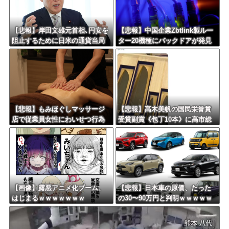
Powered by livedoor 相互RSS
【悲報】岸田文雄元首相､円安を
【悲報】中国企業Zbtlink製ルー
阻止するために日米の通貨当局
ター20機種にバックドアが発見
が実施した為替介入は｢一時しの
されるｗｗｗｗｗｗｗｗｗ
ぎに過ぎない｣との認識を示す
【悲報】もみほぐしマッサージ
【悲報】高木美帆の国民栄誉賞
店で従業員女性にわいせつ行為
受賞副賞《包丁10本》に高市総
かで男を逮捕ｗｗｗｗｗｗｗｗ
理の名前も刻印ｗｗｗｗｗｗｗ
ｗ
ｗｗ
【画像】露悪アニメ化ブーム、
【悲報】日本車の原価、たった
はじまるｗｗｗｗｗｗｗ
の30〜90万円と判明ｗｗｗｗｗ
ｗｗｗｗｗｗ