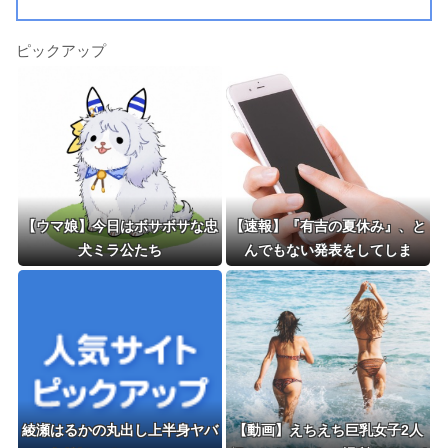
ピックアップ
【ウマ娘】今日はボサボサな忠
【速報】『有吉の夏休み』、と
犬ミラ公たち
んでもない発表をしてしま
う！！！！！
綾瀬はるかの丸出し上半身ヤバ
【動画】えちえち巨乳女子2人