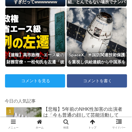
すぎだってwwwwwww
組、とんでもない場所でナンパ
されてしまうwwwwwww
【速報】高市政権、エース級の
SpaceX、米国防関連技術保護
財務官僚・一松旬氏を左遷「彼
を重視し供給連鎖から中国系を
は協力的でなかった」財務省の
完全排除へ 供給業者に「中国
言いなりではないことが判明
籍人員をSpaceX向けの生産に
コメントを見る
コメントを書く
関わらせないこと」「中国製の
設備・部品を使わないこと」を
要求し監査実施
今日の人気記事
【悲報】5年前のNHK性加害の出演者
は「今も普通の顔して芸能活動して
る」ネット「受信料を取るくらいなら
詳細を伝えよ」
メニュー
ホーム
検索
トップ
サイドバー