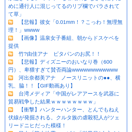
めに通行人に混じってるのリプ欄でバラされて
て草」
【悲報】彼女「0.01mm！？こっわ！無理無
理！」wwww
【画像】温泉女子番組、朝からドスケベを
提供
竹?由佳アナ ピタパンのお尻！！
【悲報】ディズニーのおいなり巻（600
円）、卑猥すぎて賛否両論wwwwwwwwwwww
河出奈都美アナ ノースリニットの●●、横
乳、脇！！【GIF動画あり】
台湾メディア「中国がレアアースを武器に
貿易戦争した結果ｗｗｗｗｗｗｗｗ」
【衝撃】ハンターハンター、とんでもねえ
伏線が発掘される。クルタ族の虐殺犯人がツェ
リードニヒだった模様！