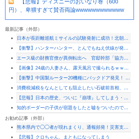
【悲報】ディズニーのおいなり巻（600
円）、卑猥すぎて賛否両論wwwwwwwwwwww
最新記事（外部）
日本が長距離巡航ミサイルの試験発射に成功！北朝鮮が激怒「日本が戦争国家になろうと...
【衝撃】ハンターハンター、とんでもねえ伏線が発掘される。クルタ族の虐殺犯人がツェ...
エース級の財務官僚が異例転出へ 官邸幹部「協力的でなかったから」
【画像】24歳の人妻さん、露天風呂で撮られるｗｗｗｗｗｗｗｗｗｗｗｗｗｗｗｗｗ
【衝撃】中国製ルーター20機種にバックドア発見！ ネットに繋ぐだけで35秒ごとに...
消費税減税をなんとしても阻止したい石破前首相、「何いってんのこいつ」と有権者をド...
【悲報】日本の歴史、ついに『崩壊』してしまう・・・・・
知的ボーダーの子供が宿題をしたと嘘をついたので、夜中にやらせて先に寝たら夫に殴ら...
【悲報】内田りこ「社会に戻りたいです」
お勧め記事（外部）
熊本県内で◯◯者が現れまくり、通報頻発！災害支援にも悪影響が及んでしまう…
（ ´_ゝ`）中道幹事長、食料品消費税2年間1%の閣議決定を批判 → 記者「中道...
【悲報】クロちゃん、まともになってしまう
暴力行為法違反の疑いで、毎日新聞記者を逮捕