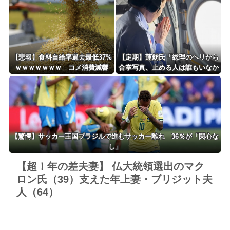
【悲報】食料自給率過去最低37%
【定期】蓮舫氏「総理のヘリから
ｗｗｗｗｗｗｗ コメ消費減響
合掌写真、止める人は誰もいなか
く・・・
ったの？」「あまりにも愕然」
【驚愕】サッカー王国ブラジルで進むサッカー離れ 36％が「関心な
し」
【超！年の差夫妻】 仏大統領選出のマク
ロン氏（39）支えた年上妻・ブリジット夫
人（64）