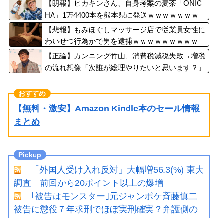
【朗報】ヒカキンさん、自身考案の麦茶「ONIC
HA」1万4400本を熊本県に発送ｗｗｗｗｗｗｗ
【悲報】もみほぐしマッサージ店で従業員女性に
わいせつ行為かで男を逮捕ｗｗｗｗｗｗｗｗｗ
【正論】カンニング竹山、消費税減税失敗→増税
の流れ想像「次誰が総理やりたいと思います？」
【無料・激安】Amazon Kindle本のセール情報
まとめ
「外国人受け入れ反対」大幅増56.3(%) 東大
調査 前回から20ポイント以上の爆増
｢被告はモンスター｣元ジャンポケ斉藤慎二
被告に懲役７年求刑でほぼ実刑確実？弁護側の