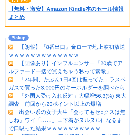
【無料・激安】Amazon Kindle本のセール情報
まとめ
【朗報】『8番出口』金ローで地上波初放送
ｗｗｗｗｗｗｗｗｗｗｗｗｗ
【画像あり】インフルエンサー「20歳でア
ルファード一括で買えちゃう私って素敵」
「2年間、たぶん1日4回は握ってた」ラスベ
ガスで買った3,000円のキーホルダーを調べたら
「外国人受け入れ反対」大幅増56.3(%) 東大
調査 前回から20ポイント以上の爆増
出会い系の女子大生「会ってもセ○クスは無
しね」ワイ「……」→下着がヌルヌルになるま
で口吸った結果ｗｗｗｗｗｗｗｗｗｗ