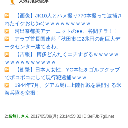
人気お勧め記事
【画像】JK10人とハメ撮り770本撮って逮捕さ
れたイケおじ(54)ｗｗｗｗｗｗｗｗｗ
河出奈都美アナ ニットの●●、谷間チラ！！
アラブ首長国連邦「秋田市に2兆円の超巨大デ
ータセンター建てるわ」
【吉報】 博多どんたくエチすぎるｗｗｗｗｗ
ｗｗｗｗｗｗｗｗｗｗ
【衝撃】日本人女性、YG本社をゴルフクラブ
でボコボコにして現行犯逮捕ｗｗｗ
1944年7月、グアム島に上陸作戦を展開する米
海兵隊を空撮！
2:
名無しさん
2017/05/08(月) 23:14:59.32 ID:3eFJbl7g0.net