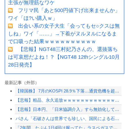
主張が無理筋なワケ
フリマ民「あと500円値下げ出来ませんか」
ワイ「ほ?い購入ｗ」
出会い系の女子大生「会ってもセ○クスは無
しね」ワイ「……」→下着がヌルヌルになるま
で口吸った結果ｗｗｗｗｗｗｗｗｗｗ
【悲報】NGT48三村妃乃さんの、選抜落ち
は可哀想だよね！？【NGT48 12thシングル10月
28日発売】
最新記事（外部）
【韓国株】 7月のKOSPI 28.9％下落…通貨危機を超える過去最大の下げ幅
【悲報】粗品、永久追放ｗｗｗｗｗｗｗｗｗｗｗｗｗｗｗ（証拠あり）
【悲報】日本円、「日米協調介入」すら無効化してしまうｗｗｗｗｗ
パさん「石破さんは世界でも珍しい、国民による石破辞めるなデモが自然発生した総理大...
「2年間、たぶん1日4回は握ってた」ラスベガスで買った3,000円のキーホルダー...