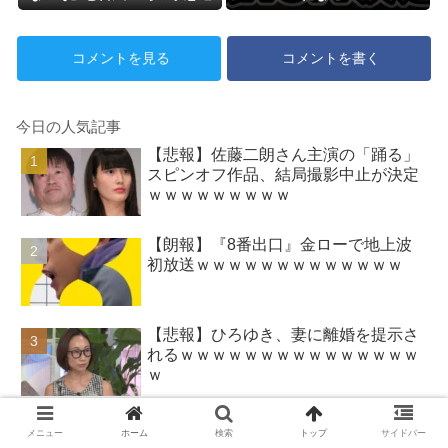
路に困惑する人が多数、偏西風
が全く通用していないんだけ
コメントを見る
コメントを書く
ど……
今日の人気記事
【悲報】佐藤二朗さん主演の「踊る」
スピンオフ作品、結局撮影中止が決定
ｗｗｗｗｗｗｗｗｗ
【朗報】『8番出口』金ローで地上波
初放送ｗｗｗｗｗｗｗｗｗｗｗｗｗ
【悲報】ひろゆき、妻に離婚を提示さ
れるｗｗｗｗｗｗｗｗｗｗｗｗｗｗｗ
ｗ
【悲報】「外国人受け入れ反対」大幅
メニュー
ホーム
検索
トップ
サイドバー
増ｗｗｗｗｗｗｗｗｗｗｗｗｗｗｗｗ