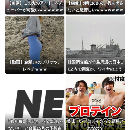
【画像】この兎のアイドルVチ
【画像】爆乳女さん、乳を出さ
ューバーが可愛いｗｗｗｗｗｗ
ないと息苦しいｗｗｗwｗｗｗ
ｗｗｗｗ
ｗｗｗｗｗ❤
【動画】金髪JKのプリケツ、
韓国調査船が竹島周辺の日本E
レベチｗｗｗ
EZ内で調査か、ワイヤのよう
なもの海中に投入…外務省が抗
議！
「近年稀に見るどころの話じゃ
美味しいプロテインって結局ど
ないぞ」と台風15号の予想進
れなの？