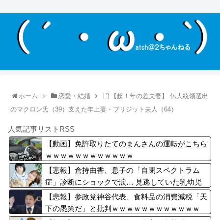
ホーム
恋愛・結婚
【超！年の差夫妻】 仏大統領選出
のマクロン氏（39）支えた年上妻・ブリジット夫人（64）
人気記事リストRSS
【動画】免許取りたてのまんさんの運転がこちら
ｗｗｗｗｗｗｗｗｗｗｗｗ
【悲報】倉持由香、息子の「自閉スペクトラム
症」診断にショックで涙… 見逃していた乳幼児
期のサインとは？
【悲報】参政党神谷代表、食料品の消費減税「天
下の愚策だ」と批判ｗｗｗｗｗｗｗｗｗｗｗｗ