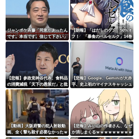
8/4のニュース
日本旅行キャンセルすべきか…1万年ぶり史上最大級の火山の兆し＝韓国の反応
更新中止のお知らせ
ジャンポケ斉藤「同意があったん
【朗報】「はだしのゲン」50%オ
です。本当です。信じて下さい」
フ！ 「暴食のベルセルク」14巻
海外「おめでとうタキ！」リヴァプール南野がバースデーゴール！！
←何でこの主張が通らないの？
無料ｗｗｗｗｗｗ
Powered by livedoor 相互RSS
【悲報】参政党神谷代表、食料品
【悲報】Google、Geminiが大赤
の消費減税「天下の愚策だ」と批
字、史上初のマイナスキャッシュ
判ｗｗｗｗｗｗｗｗｗｗｗｗ
フローに陥る・・・
【動画】大阪府警の犯人射殺動
【悲報】みい山の作者さん、なぜ
画、全く撃ち殺す必要なかったｗ
か消しまくるｗｗｗｗｗｗｗｗｗ
ｗｗｗｗｗｗｗｗｗｗ
ｗｗｗｗｗｗ