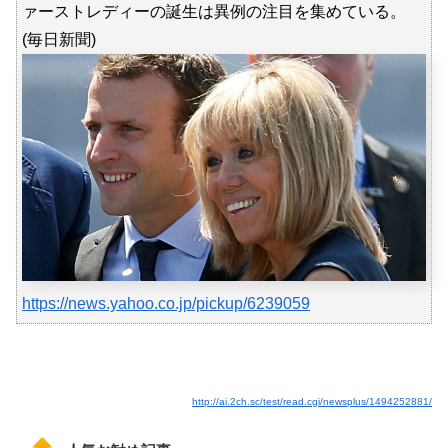
ァーストレディーの誕生は異例の注目を集めている。
(毎日新聞)
https://news.yahoo.co.jp/pickup/6239059
http://ai.2ch.sc/test/read.cgi/newsplus/1494252881/