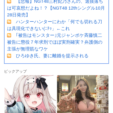
【悲報】NGT48三村妃乃さんの、選抜落ち
は可哀想だよね！？【NGT48 12thシングル10月
28日発売】
ハンターハンターにわか「何でも切れる刀
は具現化できない(ﾆﾁｯ」←これ
｢被告はモンスター｣元ジャンポケ斉藤慎二
被告に懲役７年求刑でほぼ実刑確実？弁護側の
主張が無理筋なワケ
ひろゆき氏、妻に離婚を提示される
ピックアップ