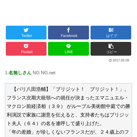
Twitter
Facebook
はてブ
Pocket
LINE
コピー
2017.05.09
1:
名無しさん
NG NG.net
【パリ八田浩輔】「ブリジット！ ブリジット！」。
フランス次期大統領への就任が決まったエマニュエル・
マクロン前経済相（３９） がルーブル美術館中庭での勝
利演説で家族に謝意を伝えると、支持者たちはブリジッ
ト夫人（６４）の名を連呼して盛り上げた。
「年の差婚」が珍しくないフランスだが、２４歳上のフ