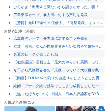
ひろゆき「出馬する気ないから話さなかった」妻「それでも不誠実だろ」→離婚協議へｗ...
広島東洋カープ、暴力団に対する声明を発表
【驚愕】元K1王者の久保優太、『電撃発表』キタァアアアアアーーーーーー！！
ハンターハンター第一王子ベンジャミィの守護霊獣の能力wwwwww
お勧め記事（外部）
広島東洋カープ、暴力団に対する声明を発表
国連事務総長「お金がありません。このままでは国連が完全崩壊します。助けて下さい」
友達「お前、なんか性犯罪者みたいな思考で気持ち悪いな」言われたわ
PTA会長「PTA参加拒否した親へ最終警告。こうなってもいい？」
真夏のピークが去ったわね
【朗報】『8番出口』金ローで地上波初放送ｗｗｗ
【徹底議論】漫画史上「最大のやらかし展開」って結局なんだと思う？
【配信者】「金バエ」のSNS更新が1週間途絶え、様々な憶測が飛び交う。1週間ぶり...
今日から業務報告書の「庶務」っていう大項目が急に廃止されたんだけど意味不明すぎる
【緊急速報】NYで警官が黒人男性の首を絞め、暴動第二波不可避へ
【動画】DJI Neo2で釣りの自撮りをしようとした男の悲劇（ノ∇`）
絵師「アナログ絵で独学でここまで成長しましたー！」→AIイラストだろと批判殺到→...
【焦ったほうがいい】中国人「日本人評論家がBYDのラッコの装備を褒めてるけど中国...
Powered by livedoor 相互RSS
【画像】TWICE・モモ(30)、またしてもエチエチボデーを披露wwwwwwww...
人気記事画像RSS
しんのすけ「ギアスを手に入れたゾ」