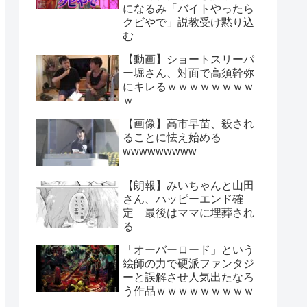
になるみ「バイトやったら
クビやで」説教受け黙り込
む
【動画】ショートスリーパ
ー堀さん、対面で高須幹弥
にキレるｗｗｗｗｗｗｗｗ
ｗ
【画像】高市早苗、殺され
ることに怯え始める
wwwwwwwww
【朗報】みいちゃんと山田
さん、ハッピーエンド確
定 最後はママに埋葬され
る
「オーバーロード」という
絵師の力で硬派ファンタジ
ーと誤解させ人気出たなろ
う作品ｗｗｗｗｗｗｗｗｗ