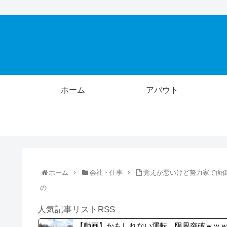
ホーム
アバウト
ホーム
会社・仕事
覚えが悪いけど努力家で面
の
人気記事リストRSS
【動画】かもしれない運転、限界突破ｗｗ