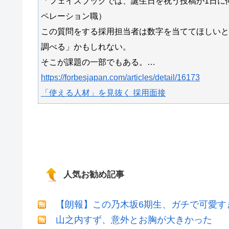
「フェイスブックでは、誕生日を祝う投稿が1日に
ペレーション職）
この質問をする採用担当者は数字を当ててほしいと
調べる」かもしれない。
そこが課題の一部でもある。…
https://forbesjapan.com/articles/detail/16173
「使える人材」を見抜く 採用面接
人気お勧め記事
【朗報】この乃木坂6期生、ガチで可愛すぎだ
山之内すず、意外とお胸が大きかった