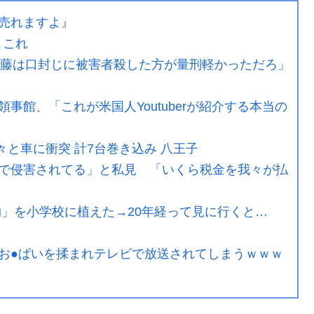
売れますよ』
』←これ
斎藤は口封じに被害者殺した方が量刑軽かっただろ」
事館、「これが米国人Youtuberが紹介する本当の
々と車に衝突 計7台巻き込み 八王子
で侵害されてる」と私見 「いくら税金を我々が払
物」を小学校に植えた→20年経って見に行くと…
お●ぱいを揉まれテレビで放送されてしまうｗｗｗ