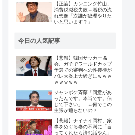
【正論】カンニング竹山、
消費税減税失敗→増税の流
れ想像「次誰が総理やりた
いと思います？」
今日の人気記事
【悲報】韓国サッカー協
会、ガチでワールドカップ
予選での審判への性接待が
バレ大炎上大騒ぎにｗｗｗ
ｗｗｗｗｗ
ジャンポケ斉藤「同意があ
ったんです。本当です。信
じて下さい」 ←何でこの
主張が通らないの？
【悲報】ナイナイ岡村、家
事をめぐる妻の不満に「言
ってくれたら済む話やん」