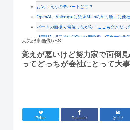
【配信者】「金バエ」のSNS更新が1週間途絶え
お気に入りのデパートどこ？
【緊急速報】NYで警官が黒人男性の首を絞め
OpenAI、Anthropicに続きMetaのAIも勝手に
パートの面接で号泣しながら「ここもダメだった
【衝撃】川口被告(19)に無期懲役 江別大学生殺
人気記事画像RSS
【動画】自動ドアの仕組みを理解した富山のツ
覚えが悪いけど努力家で面倒見
【第一位】車で要らない装備、「電動シート」
ってどっちが会社にとって大
8/4のニュース
日本旅行キャンセルすべきか…1万年ぶり史上
更新中止のお知らせ
海外「おめでとうタキ！」リヴァプール南野が
Twitter
Facebook
はてブ