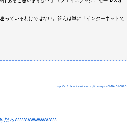
何件あると思いますか？」（フェイスブック、セールスオ
思っているわけではない。答えは単に「インターネットで
http://ai.2ch.sc/test/read.cgi/newsplus/1494516683/
ろwwwwwwwwwww