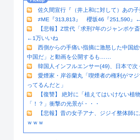
佐久間宣行『（井上和に対して）あの子
≠ME『313,813』 櫻坂46『251,590
【悲報】Z世代「求刑7年のジャンポケ
←1万いいね
西側からの手痛い指摘に激怒した中国総領
中国だ」と動画を公開するも……
韓国人インフルエンサー(49)、日本で次
愛煙家・岸谷蘭丸「喫煙者の権利がマジ
ってるんだと」
【復讐】 絶対に「植えてはいけない植
「！？」衝撃の光景が・・・
【悲報】昔の女子アナ、ジジイ整体師に
ｗｗｗ