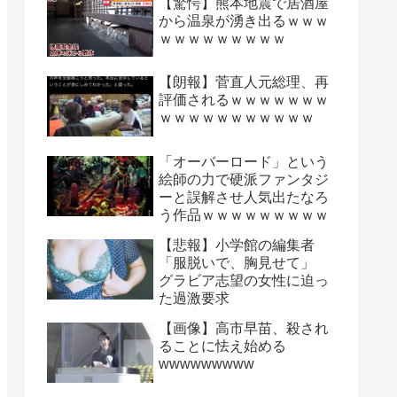
【驚愕】熊本地震で居酒屋
から温泉が湧き出るｗｗｗ
ｗｗｗｗｗｗｗｗｗ
【朗報】菅直人元総理、再
評価されるｗｗｗｗｗｗｗ
ｗｗｗｗｗｗｗｗｗｗｗ
「オーバーロード」という
絵師の力で硬派ファンタジ
ーと誤解させ人気出たなろ
う作品ｗｗｗｗｗｗｗｗｗ
【悲報】小学館の編集者
「服脱いで、胸見せて」
グラビア志望の女性に迫っ
た過激要求
【画像】高市早苗、殺され
ることに怯え始める
wwwwwwwww