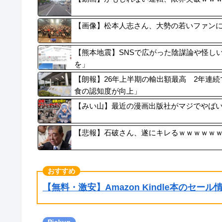
【画像】松本人志さん、大勢の若いファンに囲
【熊本地震】SNSで広がった陰謀論や怪し
を」
【朗報】26年上半期の輸出額最高 2年連続
食の認知度が向上」
【みい山】最近の漫画出版社がマジでやば
【悲報】石破さん、遂にキレるｗｗｗｗｗ
【無料・激安】Amazon Kindle本のセー