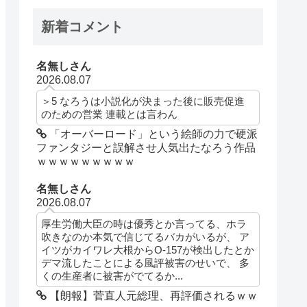
新着コメント
名無しさん
2026.08.07
＞5 なろうは小説化が決まった後に販売促進
のための営業 連載とは言わん
「オーバーロード」という絵師の力で硬派
ファンタジーと誤解させ人気出たなろう作品
ｗｗｗｗｗｗｗｗｗ
名無しさん
2026.08.07
厚生労働大臣の時は優秀とか言ってる、ホラ
吹きなのか本気で信じてるバカがいるが、 ア
イツがカイワレ大根からO-157が検出したとか
デマ流したことによる風評被害のせいで、 多
くの生産者に被害がでてるか...
【朗報】菅直人元総理、再評価されるｗｗ