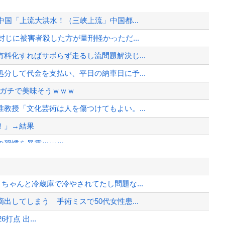
国「上流大洪水！（三峡上流」中国都...
じに被害者殺した方が量刑軽かっただ...
料化すればサボらず走るし流問題解決じ...
分して代金を支払い、平日の納車日に予...
、ガチで美味そうｗｗｗ
教授「文化芸術は人を傷つけてもよい。...
！」→結果
の習慣を暴露ｗｗｗ
とありますか？
の習慣を暴露ｗｗｗ
ちゃんと冷蔵庫で冷やされてたし問題な...
院が外人の治療を断るようになってしまう
してしまう 手術ミスで50代女性患...

6打点 出...