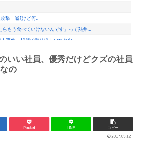
、様々な憶測が飛び交う。1週間ぶり...
、暴動第二波不可避へ
他社攻撃 嘘ξけど何...
らもう食べていけないんです」って熱弁...
人事件、19歳で取り返しのつかな...
バメが賢い。
Powered by livedoor 相互RSS
のいい社員、優秀だけどクズの社員
に決まる・・・
事なの
最大級の火山の兆し＝韓国の反応
バースデーゴール！！
Pocket
LINE
コピー
2017.05.12