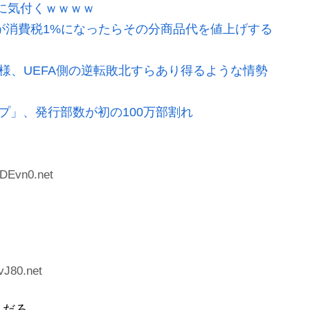
』に気付くｗｗｗｗ
が消費税1%になったらその分商品代を値上げする
模様、UEFA側の逆転敗北すらあり得るような情勢
プ」、発行部数が初の100万部割れ
wDEvn0.net
vJ80.net
んだろ