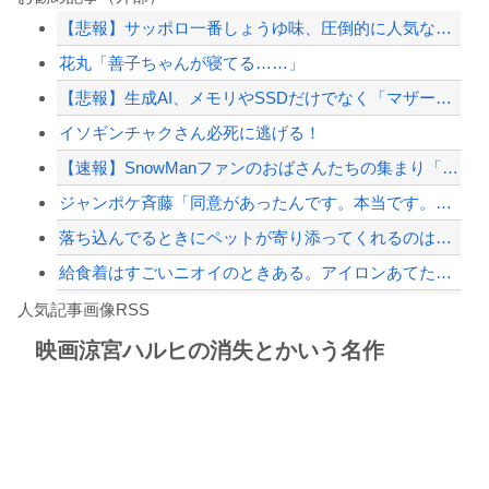
【悲報】サッポロ一番しょうゆ味、圧倒的に人気なしｗｗｗｗｗｗｗｗｗｗ
【朗報】中居正広さん、また聖人エピソードが追加されるｗｗｗｗｗ
花丸「善子ちゃんが寝てる……」
【速報】外人の医療費未払いが多すぎたので病院が外人の治療を断るようになってしまう
【悲報】生成AI、メモリやSSDだけでなく「マザーボード」まで値上げさせてしまい...
東大「貯金あと数年で尽きます」→研究者削減へ…
イソギンチャクさん必死に逃げる！
【配信者】「金バエ」のSNS更新が1週間途絶え、様々な憶測が飛び交う。1週間ぶり...
【速報】SnowManファンのおばさんたちの集まり「Snow Woman」、ライ...
【緊急速報】NYで警官が黒人男性の首を絞め、暴動第二波不可避へ
ジャンポケ斉藤「同意があったんです。本当です。信じて下さい」 ←何でこの主張が通...
落ち込んでるときにペットが寄り添ってくれるのは本当になぐさめようとしてるの？
給食着はすごいニオイのときある。アイロンあてたときにむせ込むほどにクッッッサ！っ...
Powered by livedoor 相互RSS
【第一位】車で要らない装備、「電動シート」に決まる・・・
人気記事画像RSS
【動画】高速道路を走行中の車からリアガラスが飛んでくる事故(ﾟoﾟ)
映画涼宮ハルヒの消失とかいう名作
8/4のニュース
日本旅行キャンセルすべきか…1万年ぶり史上最大級の火山の兆し＝韓国の反応
更新中止のお知らせ
海外「おめでとうタキ！」リヴァプール南野がバースデーゴール！！