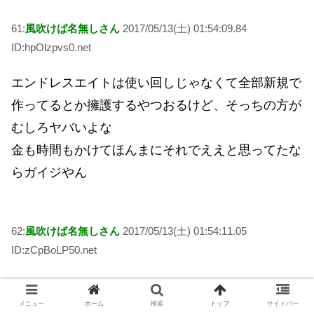
61:
風吹けば名無しさん
2017/05/13(土) 01:54:09.84
ID:hpOlzpvs0.net
エンドレスエイトは使い回しじゃなくて全部新規で
作ってるとか擁護するやつおるけど、そっちの方が
むしろヤバいよな
金も時間もかけてほんまにそれでええと思ってたな
らガイジやん
62:
風吹けば名無しさん
2017/05/13(土) 01:54:11.05
ID:zCpBoLP50.net
キョンが朝比奈さんに必死に分かってもらおうと必
メニュー
ホーム
検索
トップ
サイドバー
至になるところが辛い