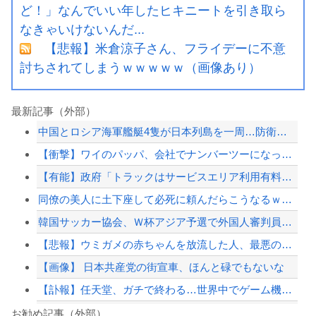
ど！」なんでいい年したヒキニートを引き取ら
なきゃいけないんだ...
【悲報】米倉涼子さん、フライデーに不意
討ちされてしまうｗｗｗｗｗ（画像あり）
最新記事（外部）
中国とロシア海軍艦艇4隻が日本列島を一周…防衛省が全航路を公開！
【衝撃】ワイのパッパ、会社でナンバーツーになった結果ｗｗｗｗｗｗｗｗｗｗ
【有能】政府「トラックはサービスエリア利用有料化すればサボらず走るし流問題解決じ...
同僚の美人に土下座して必死に頼んだらこうなるｗｗｗ
韓国サッカー協会、Ｗ杯アジア予選で外国人審判員に性的接待か…韓国放送局が独占報道
【悲報】ウミガメの赤ちゃんを放流した人、最悪の行動だと叩かれるｗｗｗｗ
【画像】 日本共産党の街宣車、ほんと碌でもないな
【訃報】任天堂、ガチで終わる…世界中でゲーム機が売れなくなってしまった模様
【正論】ナイナイ岡村に世の夫たちが『大共感』してしまうｗｗｗｗｗｗｗｗ
お勧め記事（外部）