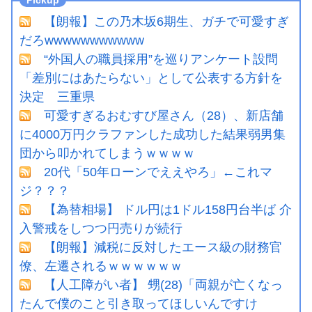
【朗報】この乃木坂6期生、ガチで可愛すぎ
だろwwwwwwwwwww
“外国人の職員採用”を巡りアンケート設問
「差別にはあたらない」として公表する方針を
決定 三重県
可愛すぎるおむすび屋さん（28）、新店舗
に4000万円クラファンした成功した結果弱男集
団から叩かれてしまうｗｗｗｗ
20代「50年ローンでええやろ」←これマ
ジ？？？
【為替相場】 ドル円は1ドル158円台半ば 介
入警戒をしつつ円売りが続行
【朗報】減税に反対したエース級の財務官
僚、左遷されるｗｗｗｗｗｗ
【人工障がい者】 甥(28)「両親が亡くなっ
たんで僕のこと引き取ってほしいんですけ