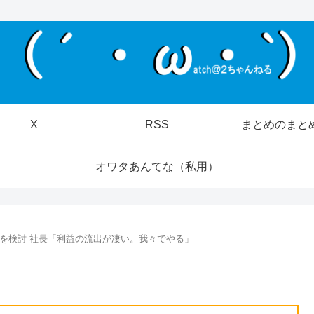
X
RSS
まとめのまと
オワタあんてな（私用）
を検討 社長「利益の流出が凄い。我々でやる」