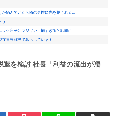
か 計1496回、約2億ウォン（...
間を見つけて行きたい」
か悩んでいたら隣の男性に先を越される...
、様々な憶測が飛び交う。1週間ぶり...
らう
、暴動第二波不可避へ
ニック息子にマジギレ！怖すぎると話題に
現在養護施設で暮らしています
ｗｗｗｗｗｗｗｗｗｗｗｗｗｗｗｗｗ...
のプリウスに当て逃げされる車載。
Powered by livedoor 相互RSS
脱退を検討 社長「利益の流出が凄
権を手にしました！」俺「ほう君が萩野...
最大級の火山の兆し＝韓国の反応
バースデーゴール！！