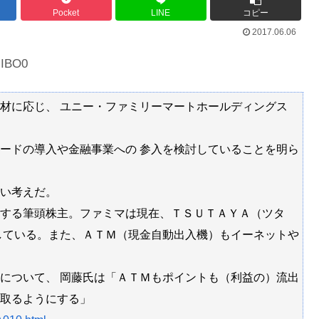
Pocket
LINE
コピー
2017.06.06
Powered by livedoor 相互RSS
HIBO0
材に応じ、 ユニー・ファミリーマートホールディングス
ードの導入や金融事業への 参入を検討していることを明ら
い考えだ。
する筆頭株主。ファミマは現在、ＴＳＵＴＡＹＡ（ツタ
している。また、ＡＴＭ（現金自動出入機）もイーネットや
について、 岡藤氏は「ＡＴＭもポイントも（利益の）流出
取るようにする」