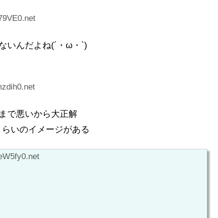
79VE0.net
いんだよね(´・ω・`)
zdih0.net
まで悪いから大正解
くらいのイメージがある
eW5fy0.net