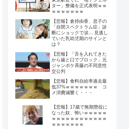
ター」整備を正式表明ｗｗ
ｗｗｗｗｗｗｗ
【悲報】倉持由香、息子の
「自閉スペクトラム症」診
断にショックで涙… 見逃し
ていた乳幼児期のサインと
は？
【悲報】「舌を入れてきた
から歯と口でブロック」元
ジャンポケ斉藤の不同意性
交公判
【悲報】食料自給率過去最
低37%ｗｗｗｗｗｗｗ コ
メ消費減響く・・・
【悲報】17歳で無期懲役に
なった奴、怖いｗｗｗｗｗ
ｗｗｗｗｗｗｗｗｗｗｗｗ
ｗｗｗｗｗｗｗ