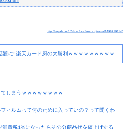
A010.html
http://hayabusa3.2ch.sc/test/read.cgi/news/1496719114/
題に! 楽天カード厨の大勝利ｗｗｗｗｗｗｗｗｗ
ってしまうｗｗｗｗｗｗｗｗ
いフィルムって何のために入っていの？って聞くわ
が消費税1%になったらその分商品代を値上げする