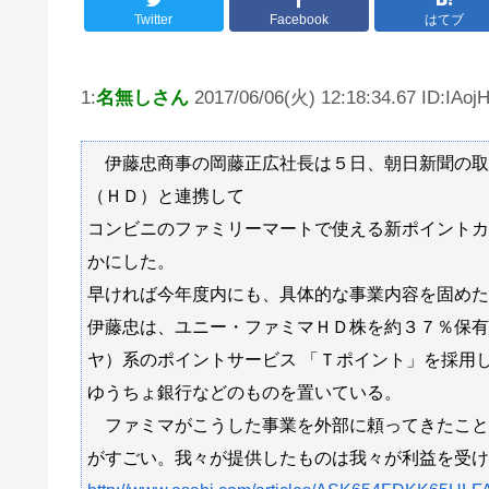
Twitter
Facebook
はてブ
1:
名無しさん
2017/06/06(火) 12:18:34.67 ID:IAoj
伊藤忠商事の岡藤正広社長は５日、朝日新聞の取
（ＨＤ）と連携して
コンビニのファミリーマートで使える新ポイントカ
かにした。
早ければ今年度内にも、具体的な事業内容を固めた
伊藤忠は、ユニー・ファミマＨＤ株を約３７％保有
ヤ）系のポイントサービス 「Ｔポイント」を採用
ゆうちょ銀行などのものを置いている。
ファミマがこうした事業を外部に頼ってきたこと
がすごい。我々が提供したものは我々が利益を受け