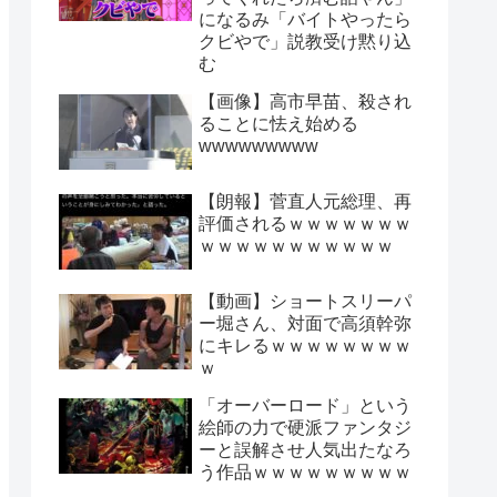
になるみ「バイトやったら
クビやで」説教受け黙り込
む
【画像】高市早苗、殺され
ることに怯え始める
wwwwwwwww
【朗報】菅直人元総理、再
評価されるｗｗｗｗｗｗｗ
ｗｗｗｗｗｗｗｗｗｗｗ
【動画】ショートスリーパ
ー堀さん、対面で高須幹弥
にキレるｗｗｗｗｗｗｗｗ
ｗ
「オーバーロード」という
絵師の力で硬派ファンタジ
ーと誤解させ人気出たなろ
う作品ｗｗｗｗｗｗｗｗｗ