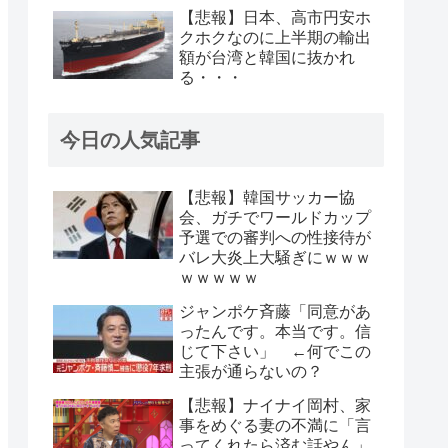
【悲報】日本、高市円安ホ
クホクなのに上半期の輸出
額が台湾と韓国に抜かれ
る・・・
今日の人気記事
【悲報】韓国サッカー協
会、ガチでワールドカップ
予選での審判への性接待が
バレ大炎上大騒ぎにｗｗｗ
ｗｗｗｗｗ
ジャンポケ斉藤「同意があ
ったんです。本当です。信
じて下さい」 ←何でこの
主張が通らないの？
【悲報】ナイナイ岡村、家
事をめぐる妻の不満に「言
ってくれたら済む話やん」