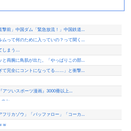
撃前」中国ダム「緊急放流！」中国鉄道...
ムって何のために入っていの？って聞く...
てしまう…
と両腕に鳥肌が出た。「やっぱりこの部...
て完全にコントになってる……」と衝撃...
ツいスポーツ漫画』3000冊以上...
るのか
爆弾発言』キタァアアアアアーーーー...
フリカゾウ」「バッファロー」「コーカ...
イルで対応してしまい大炎上ｗ
ｗｗ