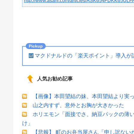
http://www.asahi.com/articles/ASK654FDKK65ULF
マクドナルドの「楽天ポイント」導入が話
人気お勧め記事
【画像】本田望結の妹、本田望結より実
山之内すず、意外とお胸が大きかった
ホリエモン「面接でさ、納豆パックの薄
け」
【悲報】 町のお弁当屋さん「申し訳ない