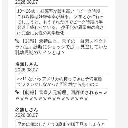
2026.08.07
19〜26歳： 妊娠率が最も高い「ピーク時期」
これ以降は妊娠確率が減る。 大学とかに行っ
てしまうと、もうそれだけでピーク時期は半
分以上終わっている。 少子化や異常率の高さ
は完全に女性の高学歴化...
【悲報】倉持由香、息子の「自閉スペクト
ラム症」診断にショックで涙… 見逃していた
乳幼児期のサインとは？
名無しさん
2026.08.07
>>11 ないわ アメリカの持ってきた予備電源
でフクシマしなかった可能性すらあるのに
【朗報】菅直人元総理、再評価されるｗｗ
ｗｗｗｗｗｗｗｗｗｗｗｗｗｗｗｗ
名無しさん
2026.08.07
早めに相談したとて3歳まで様子見ましょうと