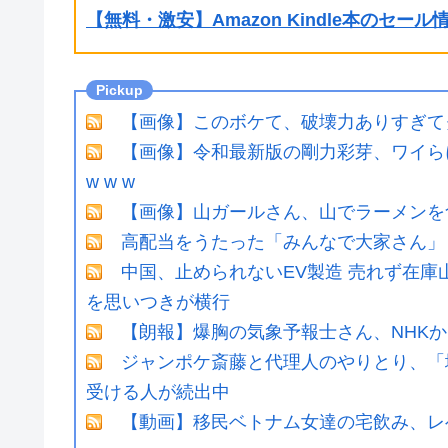
【無料・激安】Amazon Kindle本のセー
【画像】このボケて、破壊力ありすぎて
【画像】令和最新版の剛力彩芽、ワイらにブッ刺
w w w
【画像】山ガールさん、山でラーメンを
高配当をうたった「みんなで大家さん」→
中国、止められないEV製造 売れず在
を思いつきが横行
【朗報】爆胸の気象予報士さん、NHK
ジャンポケ斎藤と代理人のやりとり、「
受ける人が続出中
【動画】移民ベトナム女達の宅飲み、レ