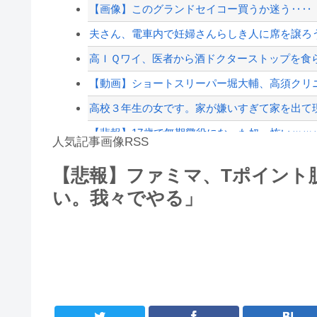
【韓国サッカー協会】外国人審判約10人に性的接待
【画像】このグランドセイコー買うか迷う‥‥
滝沢秀明社長、熊本入り示唆「男手が必要。時
夫さん、電車内で妊婦さんらしき人に席を譲ろう
【配信者】「金バエ」のSNS更新が1週間途絶え
高ＩＱワイ、医者から酒ドクターストップを食
【緊急速報】NYで警官が黒人男性の首を絞め
【動画】ショートスリーパー堀大輔、高須クリ
高校３年生の女です。家が嫌いすぎて家を出て
【悲報】17歳で無期懲役になった奴、怖いｗｗｗ
人気記事画像RSS
【動画】逃げる判断はやっ！埼玉でスマホ運転
【悲報】ファミマ、Tポイント
実況「金メダルをとった萩野には俺さんへの挑戦
い。我々でやる」
8/4のニュース
日本旅行キャンセルすべきか…1万年ぶり史上
更新中止のお知らせ
海外「おめでとうタキ！」リヴァプール南野が