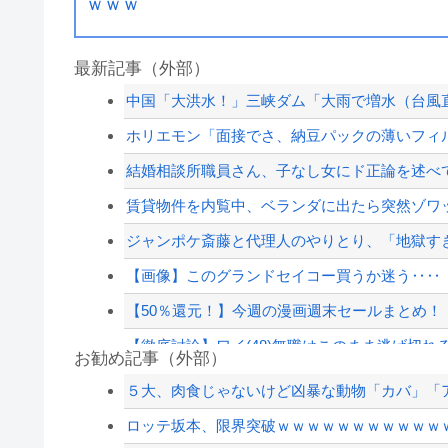
ｗｗｗ
最新記事（外部）
中国「大洪水！」三峡ダム「大雨で増水（台風直
ホリエモン「面接でさ、納豆パックの薄いフィル
結婚相談所職員さん、子なし女にド正論を述べ
賃貸物件を内覧中、ベランダに出たら突然ゾワッ
ジャンポケ斎藤と代理人のやりとり、「地獄すぎ
【画像】このグランドセイコー買うか迷う‥‥
【50％還元！】今週の漫画週末セールまとめ！『ア
【徹底討論】ワイ(48)無職はこのまま逃げ切れ
お勧め記事（外部）
【悲報】大物ミュージシャンSUGIZOさん、『
５大、肉食じゃないけど凶暴な動物「カバ」「ア
秋田県職員さん、会見をバスローブ＆喫煙スタ
ロッテ坂本、限界突破ｗｗｗｗｗｗｗｗｗｗｗ