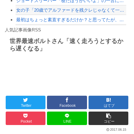
ショートスリーパー「寝たほうがいいよ」の一言にブチギレｗｗｗｗｗ （※動画あり）
女の子「20歳でアルファードを残クレじゃなくて一括で買えちゃう私って素敵」
最初はちょっと素直すぎるだけか？と思ってたが、マウンティング癖が凄まじいと分かっ...
Powered by livedoor 相互RSS
【動画】よく助けられたな。岐阜の川で外国人が溺れてしまう事故。
人気記事画像RSS
魔王「俺の体臭がやばい」
世界最速ボルトさん「速く走ろうとするか
ら遅くなる」
8/4のニュース
日本旅行キャンセルすべきか…1万年ぶり史上最大級の火山の兆し＝韓国の反応
更新中止のお知らせ
海外「おめでとうタキ！」リヴァプール南野がバースデーゴール！！
Twitter
Facebook
はてブ
Powered by livedoor 相互RSS
Pocket
LINE
コピー
2017.06.15