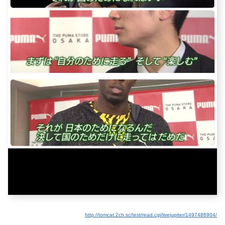
http://tomcat.2ch.sc/test/read.cgi/livejupiter/1497486904/