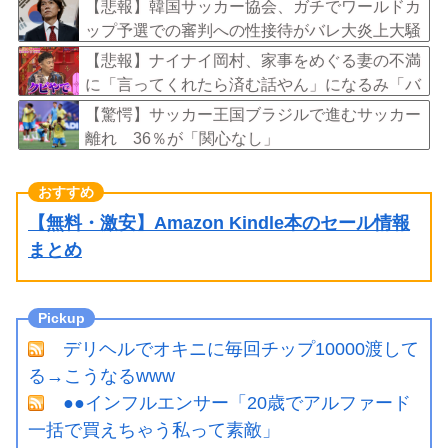
【悲報】韓国サッカー協会、ガチでワールドカ
ップ予選での審判への性接待がバレ大炎上大騒
ぎにｗｗｗｗｗｗｗｗ
【悲報】ナイナイ岡村、家事をめぐる妻の不満
に「言ってくれたら済む話やん」になるみ「バ
イトやったらクビやで」説教受け黙り込む
【驚愕】サッカー王国ブラジルで進むサッカー
離れ 36％が「関心なし」
【無料・激安】Amazon Kindle本のセール情報
まとめ
デリヘルでオキニに毎回チップ10000渡して
る→こうなるwww
●●インフルエンサー「20歳でアルファード
一括で買えちゃう私って素敵」