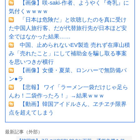
【画像】咲-saki-作者、ようやく『奇乳』に
気付くｗｗｗｗ
「日本は危険だ」と吹聴したのを真に受け
た中国人旅行客、だが代替旅行先が日本ほど安
全ではなかった結果……
中国、止められないEV製造 売れず在庫山積
み「売れたこと」にして補助金を騙し取る事案
を思いつきが横行
【画像】女優・夏菜、ロンハーで無防備パ
ン●ラ
【悲報】 ワイ「ラーメン一袋だけじゃ足ら
んわ！二袋作ったろ！」→結果ｗｗｗ
【動画】韓国アイドルさん、ヱチヱチ限界
点を超えてしまう
最新記事（外部）