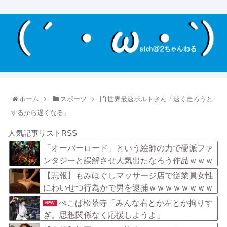
ホーム
スポーツ
世界最速ボルトさん「速く走ろうと
するから遅くなる」
人気記事リストRSS
「オーバーロード」という絵師の力で硬派ファ
ンタジーと誤解させ人気出たなろう作品ｗｗｗ
ｗｗｗｗｗｗ
【悲報】もみほぐしマッサージ店で従業員女性
にわいせつ行為かで男を逮捕ｗｗｗｗｗｗｗｗ
ｗ
ぺこぱ松蔭寺「みんな右とか左とか拘りす
NEW
ぎ。思想関係なく応援しようよ」