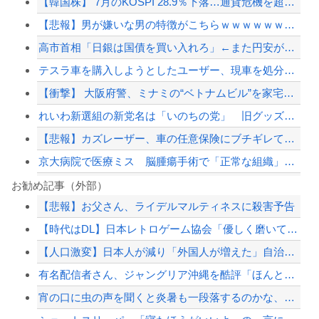
【韓国株】 7月のKOSPI 28.9％下落…通貨危機を超える過去最大の下げ幅
【悲報】男が嫌いな男の特徴がこちらｗｗｗｗｗｗｗｗｗｗ
高市首相「日銀は国債を買い入れろ」←また円安が進行するやん
テスラ車を購入しようとしたユーザー、現車を処分して代金を支払い、平日の納車日に予...
【衝撃】 大阪府警、ミナミの“ベトナムビル”を家宅捜索した結果・・・・・・
れいわ新選組の新党名は「いのちの党」 旧グッズ半額で販売 どうなる秘書給与疑惑
【悲報】カズレーザー、車の任意保険にブチギレてしまう！！！！！！
京大病院で医療ミス 脳腫瘍手術で「正常な組織」を誤って摘出…
大久保佳代子「休みの日はだいたい…」まさかの習慣を暴露ｗｗｗ
お勧め記事（外部）
【悲報】お父さん、ライデルマルティネスに殺害予告
高配当をうたった「みんなで大家さん」→実態は2881億円の債務超過
【時代はDL】日本レトロゲーム協会「優しく磨いていたのにCDソフトが割れてしまっ...
【速報】外人の医療費未払いが多すぎたので病院が外人の治療を断るようになってしまう
【人口激変】日本人が減り「外国人が増えた」自治体ランキング、1位大阪市 2位横浜...
【九州名物】鶏刺し食べた医師、全身麻痺へ「死んだほうが良かった」
有名配信者さん、ジャングリア沖縄を酷評「ほんとーにおもんない！カス！」→炎上→逆...
【配信者】「金バエ」のSNS更新が1週間途絶え、様々な憶測が飛び交う。1週間ぶり...
宵の口に虫の声を聞くと炎暑も一段落するのかな、とちょっとホッとする
【緊急速報】NYで警官が黒人男性の首を絞め、暴動第二波不可避へ