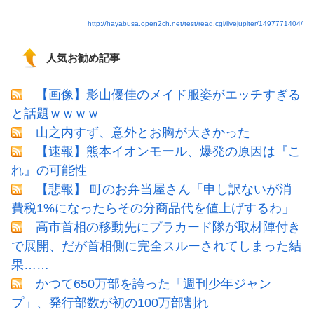
http://hayabusa.open2ch.net/test/read.cgi/livejupiter/1497771404/
人気お勧め記事
【画像】影山優佳のメイド服姿がエッチすぎる
と話題ｗｗｗｗ
山之内すず、意外とお胸が大きかった
【速報】熊本イオンモール、爆発の原因は『こ
れ』の可能性
【悲報】 町のお弁当屋さん「申し訳ないが消
費税1%になったらその分商品代を値上げするわ」
高市首相の移動先にプラカード隊が取材陣付き
で展開、だが首相側に完全スルーされてしまった結
果……
かつて650万部を誇った「週刊少年ジャン
プ」、発行部数が初の100万部割れ