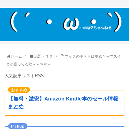
ホーム
話題・ネタ
マックのポテトは冷めたらマズイ
とか言ってる奴ｗｗｗｗｗ
人気記事リストRSS
【無料・激安】Amazon Kindle本のセール情報
まとめ