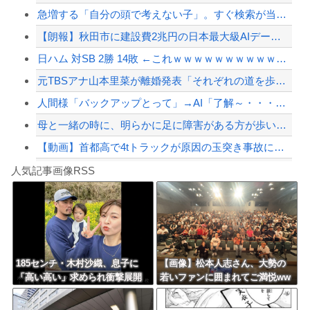
急増する「自分の頭で考えない子」。すぐ検索が当たり前に…スマホ時代の“親切すぎる...
【衝撃】イオンモール爆発事故、『とんでもない事実』が判明してしまう・・・・・・
【朗報】秋田市に建設費2兆円の日本最大級AIデータセンター建設へ UAEなどが投...
「ジャニーさんとつかこうへい氏は同じ」少年隊・錦織一清が明かすレジェンドの共通点...
日ハム 対SB 2勝 14敗 ←これｗｗｗｗｗｗｗｗｗｗｗｗｗｗｗｗｗｗｗｗ
【配信者】「金バエ」のSNS更新が1週間途絶え、様々な憶測が飛び交う。1週間ぶり...
元TBSアナ山本里菜が離婚発表「それぞれの道を歩むこととなりました」
【緊急速報】NYで警官が黒人男性の首を絞め、暴動第二波不可避へ
人間様「バックアップとって」→AI「了解～・・・あ、間違えた」→ガチで洒落になら...
母と一緒の時に、明らかに足に障害がある方が歩いていた。母「なんであんな歩き方なの...
【動画】首都高で4tトラックが原因の玉突き事故に巻き込まれた軽バンの車載。
Powered by livedoor 相互RSS
【私はあなたの味方】交際歴ゼロの同級生宅に唐揚げや文庫本を20回以上届けた24歳...
人気記事画像RSS
アガサ博士「今日はみんなでうなぎを食べに行くぞい」
8/4のニュース
日本旅行キャンセルすべきか…1万年ぶり史上最大級の火山の兆し＝韓国の反応
更新中止のお知らせ
185センチ・木村沙織、息子に
【画像】松本人志さん、大勢の
「高い高い」求められ衝撃展開
若いファンに囲まれてご満悦ww
海外「おめでとうタキ！」リヴァプール南野がバースデーゴール！！
激白 ｗｗｗｗｗｗｗｗｗｗ
wwwwwwwwwwww