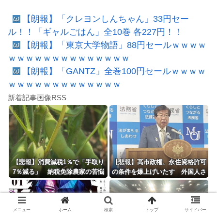
【朗報】「クレヨンしんちゃん」33円セー
ル！！「ギャルごはん」全10巻 各227円！！
【朗報】「東京大学物語」88円セールｗｗｗｗ
ｗｗｗｗｗｗｗｗｗｗｗｗｗｗ
【朗報】「GANTZ」全巻100円セールｗｗｗｗ
ｗｗｗｗｗｗｗｗｗｗｗｗｗ
新着記事画像RSS
【悲報】消費減税1％で「手取り
【悲報】高市政権、永住資格許可
7％減る」 納税免除農家の苦悩
の条件を爆上げいたす 外国人さ
「販売価格上げざるを得ない」
ん「もう日本ええわ・・」
メニュー
ホーム
検索
トップ
サイドバー