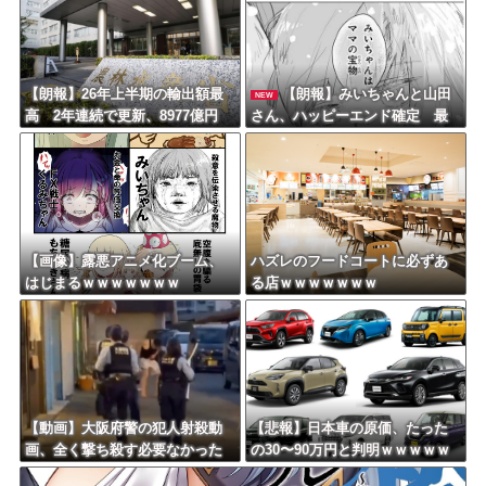
Powered by livedoor 相互RSS
【朗報】26年上半期の輸出額最
【朗報】みいちゃんと山田
NEW
高 2年連続で更新、8977億円
さん、ハッピーエンド確定 最
農水省「インバウンドの増加に
後はママに埋葬される
伴い、日本食の認知度が向上」
【画像】露悪アニメ化ブーム、
ハズレのフードコートに必ずあ
はじまるｗｗｗｗｗｗｗ
る店ｗｗｗｗｗｗｗ
【動画】大阪府警の犯人射殺動
【悲報】日本車の原価、たった
画、全く撃ち殺す必要なかった
の30〜90万円と判明ｗｗｗｗｗ
ｗｗｗｗｗｗｗｗｗｗｗ
ｗｗｗｗｗｗ