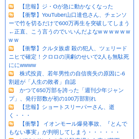
【悲報】ジ・Oが急に動かなくなった
【衝撃】YouTuber山口達也さん、チェンソ
ーで竹を切るだけで600万再生を突破してしまう
←正直、こう言うのでいいんだよなw w w w w w
w w
【衝撃】クルタ族虐 殺の犯人、ツェリード
ニヒで確定！クロロの演劇のせいで2人も無駄死
ににwwww
株式投資、若年男性の自信喪失の原因に-6
割超が「人生の敗者」自認
かつて650万部を誇った「週刊少年ジャン
プ」、発行部数が初の100万部割れ
【悲報】ショートスリーパーさん、逝
く・・・
【衝撃】 イオンモール爆発事故、『とんで
もない事実』が判明してしまう・・・・・・