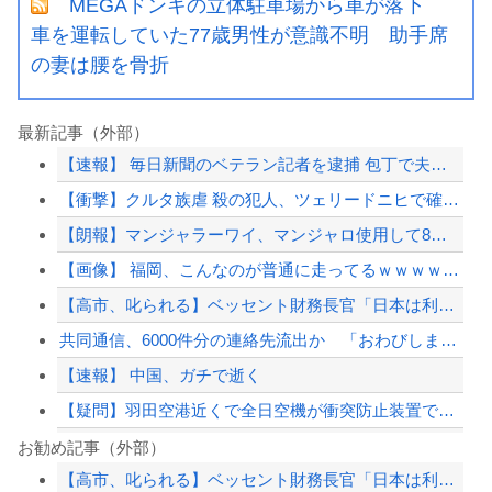
MEGAドンキの立体駐車場から車が落下
車を運転していた77歳男性が意識不明 助手席
の妻は腰を骨折
最新記事（外部）
【速報】 毎日新聞のベテラン記者を逮捕 包丁で夫を脅した容疑
【衝撃】クルタ族虐 殺の犯人、ツェリードニヒで確定！クロロの演劇のせいで2人も無...
【朗報】マンジャラーワイ、マンジャロ使用して8週間たった結果
【画像】 福岡、こんなのが普通に走ってるｗｗｗｗｗｗｗｗｗｗｗｗｗｗｗｗ
【高市、叱られる】ベッセント財務長官「日本は利上げして政権は金融・財政政策をとっ...
共同通信、6000件分の連絡先流出か 「おわびします」とラフな軽い謝罪コメントを...
【速報】 中国、ガチで逝く
【疑問】羽田空港近くで全日空機が衝突防止装置で作動回避。これで「ニアミスではない...
【悲報】高市首相の“個人的なSNS投稿”で習近平ブチギレ説ｗｗｗｗｗ
お勧め記事（外部）
【高市、叱られる】ベッセント財務長官「日本は利上げして政権は金融・財政政策をとっ...
【AI】Google、Geminiが大赤字、史上初のマイナスキャッシュフローに陥...