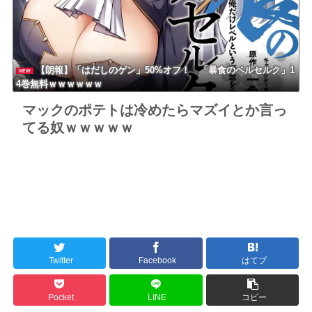
【朗報】「はだしのゲン」50%オフ！ 「暴食のベルセルク」1
NEW
4巻無料ｗｗｗｗｗｗ
マックのポテトは冷めたらマズイとか言っ
てる奴ｗｗｗｗｗ
Twitter
Facebook
はてブ
Pocket
LINE
コピー