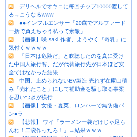
デリヘルでオキニに毎回チップ10000渡して
る→こうなるwww
●●インフルエンサー「20歳でアルファード
一括で買えちゃう私って素敵」
【画像】咲-saki-作者、ようやく『奇乳』に
気付くｗｗｗｗ
「日本は危険だ」と吹聴したのを真に受け
た中国人旅行客、だが代替旅行先が日本ほど安
全ではなかった結果……
中国、止められないEV製造 売れず在庫山積
み「売れたこと」にして補助金を騙し取る事案
を思いつきが横行
【画像】女優・夏菜、ロンハーで無防備パ
ン●ラ
【悲報】 ワイ「ラーメン一袋だけじゃ足ら
んわ！二袋作ったろ！」→結果ｗｗｗ