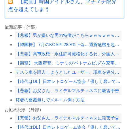
【動画】韓国アイドルさん、ヱチヱチ限界
点を超えてしまう
最新記事（外部）
【悲報】男が嫌いな男の特徴がこちらｗｗｗｗｗｗｗｗｗｗ
【韓国株】 7月のKOSPI 28.9％下落…通貨危機を超える過去最大の下げ幅
【悲報】高市政権「永住許可厳格化するわ」外国人さん「もう日本ええわ…」
【衝撃】 大阪府警、ミナミの“ベトナムビル”を家宅捜索した結果・・・・・・
テスラ車を購入しようとしたユーザー、現車を処分して代金を支払い、平日の納車日に予...
【時代はDL】日本レトロゲーム協会「優しく磨いていたのにCDソフトが割れてしまっ...
【悲報】お父さん、ライデルマルティネスに殺害予告
貧者の薔薇無しでメルエム倒す方法
【巨人対ヤクルト17回戦】ヤクルト・長岡、巨人・ハワードから第4号先制ソロホーム...
お勧め記事（外部）
【悲報】お父さん、ライデルマルティネスに殺害予告
「小泉やめろ！」→市民らが横浜駅前で大絶叫ｗｗｗｗｗｗｗｗ
【時代はDL】日本レトロゲーム協会「優しく磨いていたのにCDソフトが割れてしまっ...
【これは重い】江口寿史さん「自分の絵ごと、このジャンルはそろそろ終わりかな」