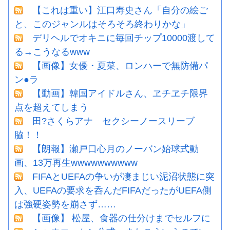
【これは重い】江口寿史さん「自分の絵ご
と、このジャンルはそろそろ終わりかな」
デリヘルでオキニに毎回チップ10000渡して
る→こうなるwww
【画像】女優・夏菜、ロンハーで無防備パ
ン●ラ
【動画】韓国アイドルさん、ヱチヱチ限界
点を超えてしまう
田?さくらアナ セクシーノースリーブ
脇！！
【朗報】瀬戸口心月のノーバン始球式動
画、13万再生wwwwwwwwww
FIFAとUEFAの争いが凄まじい泥沼状態に突
入、UEFAの要求を呑んだFIFAだったがUEFA側
は強硬姿勢を崩さず……
【画像】 松屋、食器の仕分けまでセルフに