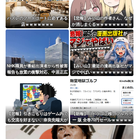
Powered by livedoor 相互RSS
ハズレのフードコートに必ずある
【悲報】みい山の作者さん、なぜ
店ｗｗｗｗｗｗｗ
か消しまくるｗｗｗｗｗｗｗｗｗ
ｗｗｗｗｗｗ
NHK職員が番組出演者から性被害
【みい山】最近の漫画出版社がマ
報告も放置の衝撃対応、中居正広
ジでやばいｗｗｗｗｗｗｗｗｗｗ
と国分太一の事例もNHKは「加害
ｗｗｗｗ
者を守る」のか、指摘される“隠
蔽体質”
【悲報】引きこもりはゲーム内で
【朗報】「ドラゴン桜」フルカラ
も交流を好まない、奈良先端大が
ー 版 全巻70円セールｗｗｗｗｗ
587人調査 「ゲームで社会復
ｗｗｗ スポーツ漫画50％ポイン
帰」に落とし穴？
ト還元セール