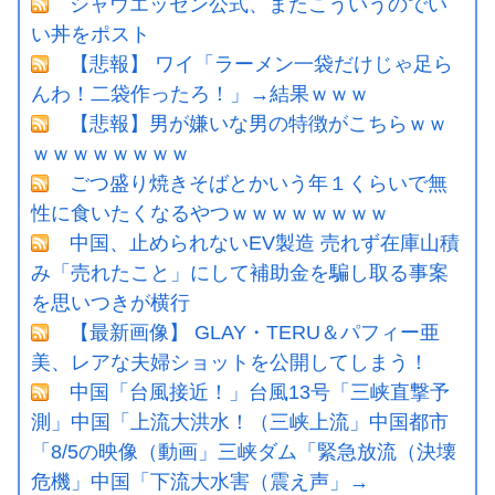
シャウエッセン公式、またこういうのでい
い丼をポスト
【悲報】 ワイ「ラーメン一袋だけじゃ足ら
んわ！二袋作ったろ！」→結果ｗｗｗ
【悲報】男が嫌いな男の特徴がこちらｗｗ
ｗｗｗｗｗｗｗｗ
ごつ盛り焼きそばとかいう年１くらいで無
性に食いたくなるやつｗｗｗｗｗｗｗｗ
中国、止められないEV製造 売れず在庫山積
み「売れたこと」にして補助金を騙し取る事案
を思いつきが横行
【最新画像】 GLAY・TERU＆パフィー亜
美、レアな夫婦ショットを公開してしまう！
中国「台風接近！」台風13号「三峡直撃予
測」中国「上流大洪水！（三峡上流」中国都市
「8/5の映像（動画」三峡ダム「緊急放流（決壊
危機」中国「下流大水害（震え声」→