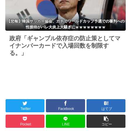
【悲報】韓国サッカー協会、ガチでワールドカップ予選での審判への
性接待がバレ大炎上大騒ぎにｗｗｗｗｗｗｗｗ
政府「ギャンブル依存症の防止策としてマ
イナンバーカードで入場回数を制限す
る。」
Twitter
Facebook
はてブ
Pocket
LINE
コピー