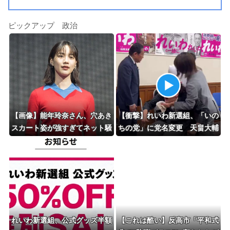
ピックアップ 政治
【画像】能年玲奈さん、穴あき
【衝撃】れいわ新選組、「いの
スカート姿が強すぎてネット騒
ちの党」に党名変更 天畠大輔
然ｗｗｗ 【Pickup0709203
氏が共同代表へ
3】
れいわ新選組、公式グッズ半額
【これは酷い】反高市「平和式