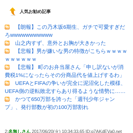
人気お勧め記事
【朗報】この乃木坂6期生、ガチで可愛すぎだ
ろwwwwwwwwwww
山之内すず、意外とお胸が大きかった
【悲報】男が嫌いな男の特徴がこちらｗｗｗｗ
ｗｗｗｗｗｗ
【悲報】 町のお弁当屋さん「申し訳ないが消
費税1%になったらその分商品代を値上げするわ」
UEFAとFIFAの争いが完全に泥沼化した模様、
UEFA側の逆転敗北すらあり得るような情勢に……
かつて650万部を誇った「週刊少年ジャン
プ」、発行部数が初の100万部割れ
2:
名無しさん
2017/06/20(火) 10:34:33.65 ID:q7AKdEVa0.net