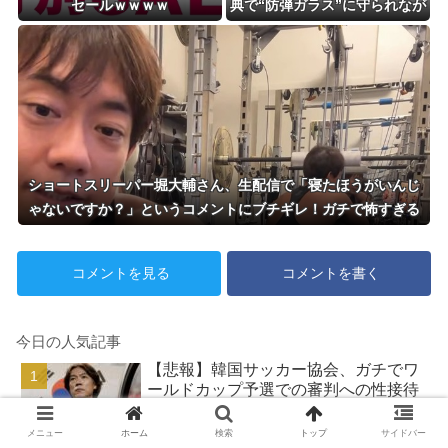
セールｗｗｗｗ
典で“防弾ガラス”に守られなが
らスピーチ。『高市出て行け』
の声も。そういう人が日本の総
理」→ツッコミ多数「石破さん
の時からだよ」
ショートスリーパー堀大輔さん、生配信で「寝たほうがいんじ
ゃないですか？」というコメントにブチギレ！ガチで怖すぎる
と話題に・・・
コメントを見る
コメントを書く
今日の人気記事
【悲報】韓国サッカー協会、ガチでワ
ールドカップ予選での審判への性接待
がバレ大炎上大騒ぎにｗｗｗｗｗｗｗ
ｗ
メニュー
ホーム
検索
トップ
サイドバー