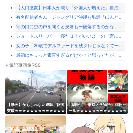
【人口激変】日本人が減り「外国人が増えた」自治体ランキング、1位大阪市 2位横浜...
高配当をうたった「みんなで大家さん」→実態は2881億円の債務超過
有名配信者さん、ジャングリア沖縄を酷評「ほんとーにおもんない！カス！」→炎上→逆...
【配信者】「金バエ」のSNS更新が1週間途絶え、様々な憶測が飛び交う。1週間ぶり...
宵の口に虫の声を聞くと炎暑も一段落するのかな、とちょっとホッとする
【緊急速報】NYで警官が黒人男性の首を絞め、暴動第二波不可避へ
ショートスリーパー「寝たほうがいいよ」の一言にブチギレｗｗｗｗｗ （※動画あり）
女の子「20歳でアルファードを残クレじゃなくて一括で買えちゃう私って素敵」
最初はちょっと素直すぎるだけか？と思ってたが、マウンティング癖が凄まじいと分かっ...
Powered by livedoor 相互RSS
【動画】よく助けられたな。岐阜の川で外国人が溺れてしまう事故。
人気記事画像RSS
魔王「俺の体臭がやばい」
8/4のニュース
日本旅行キャンセルすべきか…1万年ぶり史上最大級の火山の兆し＝韓国の反応
更新中止のお知らせ
【動画】かもしれない運転、限界
【朗報】「東京大学物語」88円セ
突破ｗｗｗｗｗｗｗｗｗｗｗｗｗ
ールｗｗｗｗｗｗｗｗｗｗｗｗｗ
海外「おめでとうタキ！」リヴァプール南野がバースデーゴール！！
ｗｗｗｗ
ｗｗｗｗｗ