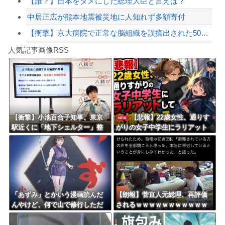
【誰？】日本をダメにした総理大臣と言えば？
中居正広が熊本地震被災地に人知れず多額寄付
【衝撃】京大病院で正常な脳組織を誤摘出された50代女性、手足も動かせず自発呼吸も...
Powered by livedoor 相互RSS
寺田心さん(18)、筋トレした結果無事かわいくなる
人気記事画像RSS
【動画】これはお見事。中国重慶市で珍しい事故が撮影される。
8/4のニュース
日本旅行キャンセルすべきか…1万年ぶり史上最大級の火山の兆し＝韓国の反応
更新中止のお知らせ
【衝撃】小池百合子知事、東京
【悲報】22歳女性、通りす
NEW
駅近くに「地下シェルター」整
がりの女子中学生にラリアット
海外「おめでとうタキ！」リヴァプール南野がバースデーゴール！！
備を正式表明ｗｗｗｗｗｗｗｗ
して逮捕されるｗｗｗｗｗｗｗ
ｗ
ｗｗｗｗｗｗ
Powered by livedoor 相互RSS
「あずみ」とかいう漫画読んだ
【朗報】菅直人元総理、再評価
んやけど、何で山で修行しただ
されるｗｗｗｗｗｗｗｗｗｗｗ
けの子供達があんなに強いんや
ｗｗｗｗｗｗｗ