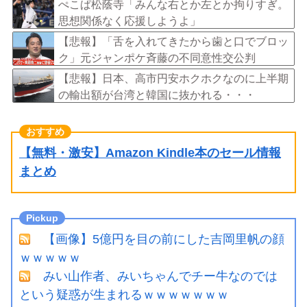
増へ 地方公務員も追随する見通し
ぺこぱ松蔭寺「みんな右とか左とか拘りすぎ。
思想関係なく応援しようよ」
【悲報】「舌を入れてきたから歯と口でブロッ
ク」元ジャンポケ斉藤の不同意性交公判
【悲報】日本、高市円安ホクホクなのに上半期
の輸出額が台湾と韓国に抜かれる・・・
【無料・激安】Amazon Kindle本のセール情報
まとめ
【画像】5億円を目の前にした吉岡里帆の顔
ｗｗｗｗｗ
みい山作者、みいちゃんでチー牛なのでは
という疑惑が生まれるｗｗｗｗｗｗｗ