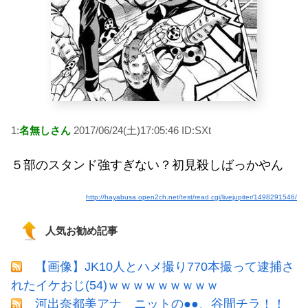
1:
名無しさん
2017/06/24(土)17:05:46 ID:SXt
５部のスタンド強すぎない？初見殺しばっかやん
http://hayabusa.open2ch.net/test/read.cgi/livejupiter/1498291546/
人気お勧め記事
【画像】JK10人とハメ撮り770本撮って逮捕さ
れたイケおじ(54)ｗｗｗｗｗｗｗｗｗ
河出奈都美アナ ニットの●●、谷間チラ！！