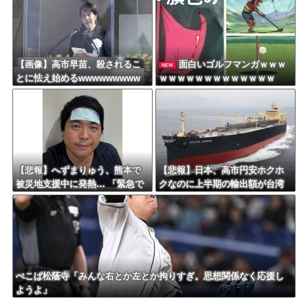
【画像】高市早苗、殺されるこ
面白いゴルフマンガｗｗｗ
NEW
とに怯え始めるwwwwwwwww
ｗｗｗｗｗｗｗｗｗｗｗｗｗ
【悲報】へずまりゅう、熊本で
【悲報】日本、高市円安ホクホ
被災地支援中に発熱… 「緊急で
クなのに上半期の輸出額が台湾
病院に向かい点滴を打ったら楽
と韓国に抜かれる・・・
に」 回復を報告
ぺこぱ松蔭寺「みんな右とか左とか拘りすぎ。思想関係なく応援し
ようよ」