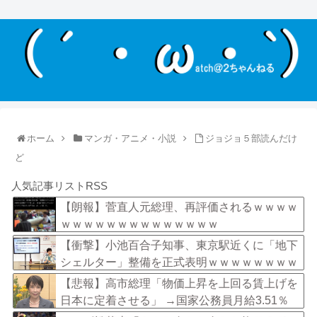
ホーム
マンガ・アニメ・小説
ジョジョ５部読んだけ
ど
人気記事リストRSS
【朗報】菅直人元総理、再評価されるｗｗｗｗ
ｗｗｗｗｗｗｗｗｗｗｗｗｗｗ
【衝撃】小池百合子知事、東京駅近くに「地下
シェルター」整備を正式表明ｗｗｗｗｗｗｗｗ
ｗ
【悲報】高市総理「物価上昇を上回る賃上げを
日本に定着させる」 →国家公務員月給3.51％