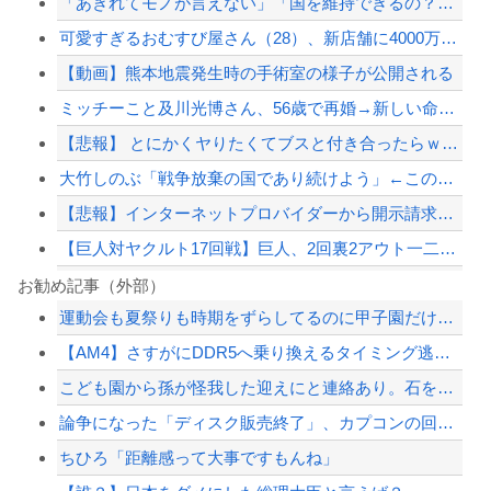
「あきれてモノが言えない」「国を維持できるの？」外国人の永住許可要件の厳格化で在...
可愛すぎるおむすび屋さん（28）、新店舗に4000万円クラファンした成功した結果...
【動画】熊本地震発生時の手術室の様子が公開される
ミッチーこと及川光博さん、56歳で再婚→新しい命まで授かるｗｗｗｗｗ
【悲報】 とにかくヤりたくてブスと付き合ったらｗｗｗｗｗｗｗｗｗｗｗｗｗｗｗ
大竹しのぶ「戦争放棄の国であり続けよう」←この投稿が話題に
【悲報】インターネットプロバイダーから開示請求が届いた…
【巨人対ヤクルト17回戦】巨人、2回裏2アウト一二塁から浦田のタイムリーで同点に...
【巨人対ヤクルト18回戦】ヤクルト、2回表1アウト三塁から内山壮真のタイムリーで...
お勧め記事（外部）
運動会も夏祭りも時期をずらしてるのに甲子園だけ変わらないのね
京大病院、手術ミスで50代女性患者を「植物状態」に 脳腫瘍摘出手術で腫瘍の無い部...
【AM4】さすがにDDR5へ乗り換えるタイミング逃し感が半端ない
ジャンポケ斎藤と代理人のやりとり、「地獄すぎて完全にコントになってる……」と衝撃...
こども園から孫が怪我した迎えにと連絡あり。石をどかしてミミズ集め足の上に石を落と...
「外国人受け入れ反対」大幅増 若い世代で多く
論争になった「ディスク販売終了」、カプコンの回答と衝撃の詳細がコチラ・・・「え？...
【配信者】「金バエ」のSNS更新が1週間途絶え、様々な憶測が飛び交う。1週間ぶり...
ちひろ「距離感って大事ですもんね」
【緊急速報】NYで警官が黒人男性の首を絞め、暴動第二波不可避へ