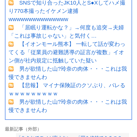
SNSで知り合ったJK10人とS●Xしてハメ撮
り770本撮ったイケメン逮捕
wwwwwwwwwwwwwww
「居眠り運転かな？」→何度も追突→夫婦
「これは事故じゃない」と気付く…
【イオンモール熊本】 一転して話が変わっ
てくる「従業員の避難誘導の証言が複数」イオ
ン側が社内規定に抵触していた疑い
男が欲情した山?玲奈の肉体・・・これは我
慢できませんわ
【悲報】 マイナ保険証のクソぶり、バレる
ｗｗｗｗｗｗｗｗｗ
男が欲情した山?玲奈の肉体・・・これは我
慢できませんわ
最新記事（外部）