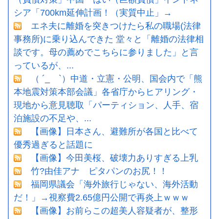
シア「700km延伸計画！（実質中止」→
エネ夫に離婚を突きつけたら私の職場(法律
事務所)に乗り込んできた 堂々と「離婚の法律相
談です。母の薦めでこちらに参りました」と言
っているが、...
（ ´_ゝ`）中道・立憲・公明、国会内で「熊
本地震対策本部会議」各省庁からヒアリング・
現地から意見聴取「パーティション、人手、宿
泊施設の不足や、...
【画像】日本さん、避難所が各国と比べて
優秀過ぎると話題に
【画像】今田美桜、破壊力ありすぎる上乳
竹?由佳アナ ピタパンのお尻！！
福岡県議会「海外旅行じゃない、海外活動
だ！」→視察費2.65億円公開で再炎上ｗｗｗ
【画像】お前らこの超美人容疑者が、整形