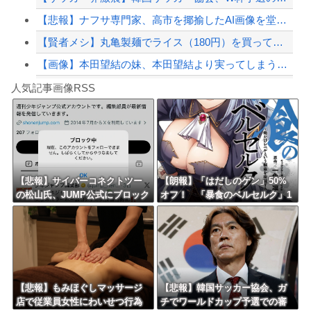
【悲報】ナフサ専門家、高市を揶揄したAI画像を堂々と載せる （※画像あり）
【賢者メシ】丸亀製麺でライス（180円）を買って天かす乗っけてタレをかけて食うと...
【画像】本田望結の妹、本田望結より実ってしまうｗｗｗｗｗｗｗｗ
Powered by livedoor 相互RSS
【動画】ロシアの空挺兵、パラシュートが開かずに墜落してしまう。
人気記事画像RSS
白石「あ、あきら様……？」あきら「……白石」
8/4のニュース
日本旅行キャンセルすべきか…1万年ぶり史上最大級の火山の兆し＝韓国の反応
更新中止のお知らせ
【悲報】サイバーコネクトツー
【朗報】「はだしのゲン」50%
の松山氏、JUMP公式にブロック
オフ！ 「暴食のベルセルク」1
海外「おめでとうタキ！」リヴァプール南野がバースデーゴール！！
されるｗｗｗｗｗｗｗｗｗｗｗ
4巻無料ｗｗｗｗｗｗ
Powered by livedoor 相互RSS
【悲報】もみほぐしマッサージ
【悲報】韓国サッカー協会、ガ
店で従業員女性にわいせつ行為
チでワールドカップ予選での審