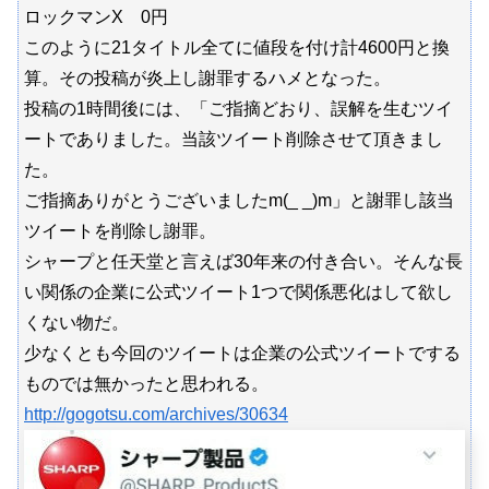
ロックマンX 0円
このように21タイトル全てに値段を付け計4600円と換
算。その投稿が炎上し謝罪するハメとなった。
投稿の1時間後には、「ご指摘どおり、誤解を生むツイ
ートでありました。当該ツイート削除させて頂きまし
た。
ご指摘ありがとうございましたm(_ _)m」と謝罪し該当
ツイートを削除し謝罪。
シャープと任天堂と言えば30年来の付き合い。そんな長
い関係の企業に公式ツイート1つで関係悪化はして欲し
くない物だ。
少なくとも今回のツイートは企業の公式ツイートでする
ものでは無かったと思われる。
http://gogotsu.com/archives/30634