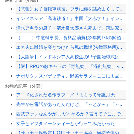
最新記事（外部）
【悲報】女子自転車競技、ブラに綿を詰めまくって空気抵抗を減らすチート技が発覚ｗｗ...
インドネシア「高速鉄道！」中国「大赤字！」インドネシア「運営会社の株式購入！（負...
清水アキラの息子・清水良太郎さん死去で、落語家・柳家小はだが「いじめ」「暴行」被...
（ ´_ゝ`）中道幹事長、食料品消費税2年間1%の閣議決定を批判 → 記者「中道...
エネ夫に離婚を突きつけたら私の職場(法律事務所)に乗り込んできた 堂々と「離婚の...
【大論争】インドネシア人高校生の甲子園始球式は「国際交流」か「政治利用」か
【謎】RPGの敵キャラの「毒無効」「混乱無効」みたいなのって冷静に考えるとおかし...
ナポリタンスパゲッティ、野菜サラダ←ここに１品加えて最強しろ
『ゴーストリコン ワイルドランズ』無料アプデ！
お勧め記事（外部）
アニメ化された名作ラブコメ『まもって守護月天！』が「全巻99円」の激安セール開催...
被災地・熊本、泥酔者の通報が止まらず県警が異例のお願い
先生から電話があったんだけど、「～とか～」「～とか考えて～」と何度も言ってたのが...
被災地・熊本、泥酔者の通報が止まらず県警が異例のお願い
西武ファンなんやが まだイケるか？言うてそこまで深刻な状況ちゃうよな？
韓国警察、大韓サッカー協会を家宅捜索 代表監督選考巡り
女子とアフタヌーンティーとか行ってみたかった
【配信者】「金バエ」のSNS更新が1週間途絶え、様々な憶測が飛び交う。1週間ぶり...
【サッカー界激震】韓国サッカー協会、W杯予選の審判に“性接待”していたことが発覚...
【緊急速報】NYで警官が黒人男性の首を絞め、暴動第二波不可避へ