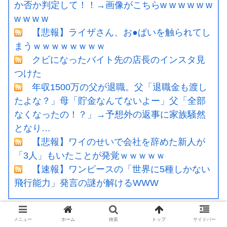
か否か判定して！！→画像がこちらw w w w w w
w w w w
【悲報】ライザさん、お●ぱいを触られてし
まうｗｗｗｗｗｗｗｗ
クビになったバイト先の店長のインスタ見
つけた
年収1500万の父が退職。父「退職金も渡し
たよな？」母「貯金なんてないよー」父「全部
なくなったの！？」→予想外の返事に家族騒然
となり…
【悲報】ワイのせいで会社を辞めた新人が
「3人」もいたことが発覚ｗｗｗｗｗ
【速報】ワンピースの「世界に5種しかない
飛行能力」発言の謎が解けるWWW
ピックアップ ゲーム
メニュー
ホーム
検索
トップ
サイドバー