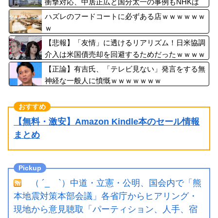
衝撃対応、中居正広と国分太一の事例もNHKは
「加害者を守る」のか、指摘される“隠蔽体質”
ハズレのフードコートに必ずある店ｗｗｗｗｗｗ
ｗ
【悲報】「友情」に透けるリアリズム！日米協調
介入は米国債売却を回避するためだったｗｗｗｗ
ｗｗｗ
【正論】有吉氏、「テレビ見ない」発言をする無
神経な一般人に憤慨ｗｗｗｗｗｗｗ
【無料・激安】Amazon Kindle本のセール情報
まとめ
（ ´_ゝ`）中道・立憲・公明、国会内で「熊
本地震対策本部会議」各省庁からヒアリング・
現地から意見聴取「パーティション、人手、宿