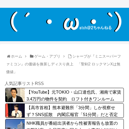
ホーム
ゲーム・アプリ
シャープが『ミニスーパーフ
ァミコン』の価値を換算しディスり炎上 「聖剣2 ロックマンXは無
価値」
人気記事リストRSS
【YouTube】元TOKIO・山口達也氏、湘南で家賃
3.4万円の物件を契約 ロフト付きワンルーム
の“新拠点”を公開「十分」
【高市首相】熊本避難所「3分間」しか視察せ
ず？SNS拡散 内閣広報官「51分間」だと否定
NHK職員が番組出演者から性被害報告も放置の