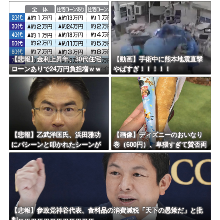
かで男を逮捕ｗｗｗｗｗｗｗｗ
判への性接待がバレ大炎上大騒
ｗ
ぎにｗｗｗｗｗｗｗｗ
【悲報】金利上昇年、30代住宅
【動画】手術中に熊本地震直撃
ローンありで24万円負担増ｗｗ
やばすぎ！！！！！
ｗｗｗｗｗｗｗｗｗｗ
【悲報】乙武洋匡氏、浜田雅功
【画像】ディズニーのおいなり
にパシーンと叩かれたシーンが
巻（600円）、卑猥すぎて賛否両
オンエアされず「障害者相手だ
論ｗｗｗｗｗｗｗｗｗ
と放送されなくなる。俺、逆差
別だと思って」
【悲報】参政党神谷代表、食料品の消費減税「天下の愚策だ」と批