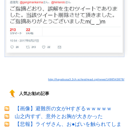
http://hayabusa3.2ch.sc/test/read.cgi/news/1498543878/
人気お勧め記事
【画像】避難所の女がHすぎるｗｗｗｗｗ
山之内すず、意外とお胸が大きかった
【悲報】ライザさん、お●ぱいを触られてしま