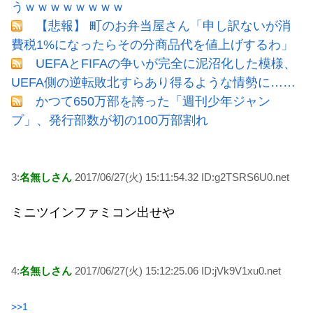
うｗｗｗｗｗｗｗｗ
【悲報】 町のお弁当屋さん「申し訳ないが消
費税1%になったらその分商品代を値上げするわ」
UEFAとFIFAの争いが完全に泥沼化した模様、
UEFA側の逆転敗北すらあり得るような情勢に……
かつて650万部を誇った「週刊少年ジャン
プ」、発行部数が初の100万部割れ
3:
名無しさん
2017/06/27(火) 15:11:54.32 ID:g2TSRS6U0.net
ミニツインファミコン出せや
4:
名無しさん
2017/06/27(火) 15:12:25.06 ID:jVk9V1xu0.net
>>1