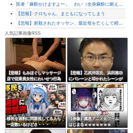
医者「麻酔かけますよー」 わい（全身麻酔に耐えて見せる！うおおおおおお！！！！）
【悲報】クロちゃん、まともになってしまう
【悲報】射殺されたオッサン、最近母を亡くして精神的ショックを受けていたと判明
Powered by livedoor 相互RSS
ショートスリーパーの堀さん、4時間寝てた事がバレる
人気記事画像RSS
白石「あ、あきら様……？」あきら「……白石」
8/4のニュース
日本旅行キャンセルすべきか…1万年ぶり史上最大級の火山の兆し＝韓国の反応
更新中止のお知らせ
【悲報】もみほぐしマッサージ
【悲報】乙武洋匡氏、浜田雅功
店で従業員女性にわいせつ行為
にパシーンと叩かれたシーンが
海外「おめでとうタキ！」リヴァプール南野がバースデーゴール！！
かで男を逮捕ｗｗｗｗｗｗｗｗ
オンエアされず「障害者相手だ
ｗ
と放送されなくなる。俺、逆差
別だと思って」
Powered by livedoor 相互RSS
移民を過剰に問題視してる人ら
【画像】露悪アニメ化ブーム、
一定数いるけどさ・・・
はじまるｗｗｗｗｗｗｗ