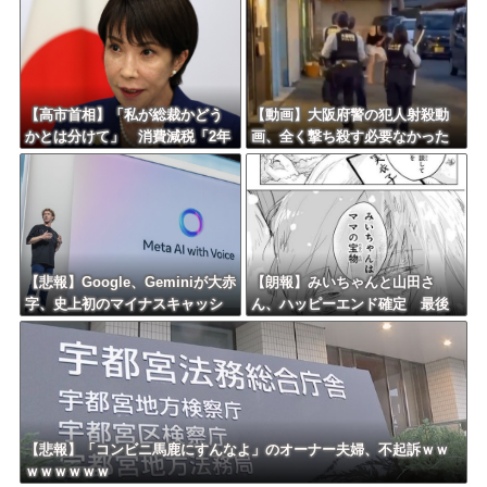
【高市首相】「私が総裁かどう
【動画】大阪府警の犯人射殺動
かとは分けて」 消費減税「2年
画、全く撃ち殺す必要なかった
後に私の責任で戻す」発言を説
ｗｗｗｗｗｗｗｗｗｗｗ
明
【悲報】Google、Geminiが大赤
【朗報】みいちゃんと山田さ
字、史上初のマイナスキャッシ
ん、ハッピーエンド確定 最後
ュフローに陥る・・・
はママに埋葬される
【悲報】「コンビニ馬鹿にすんなよ」のオーナー夫婦、不起訴ｗｗ
ｗｗｗｗｗｗ