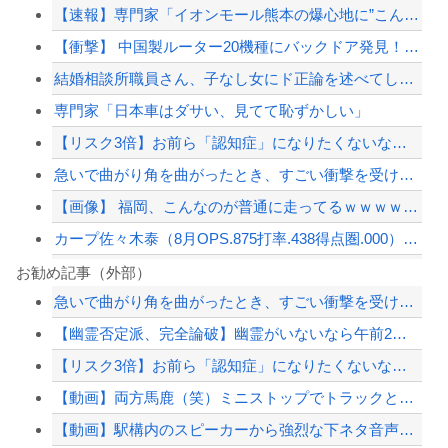
【速報】専門家「イオンモール熊本の爆心地に”こんなもの”があったんだけど…」
【衝撃】 中国製ルーター20機種にバックドア発見！ ネットに繋ぐだけで35秒ごと...
結婚相談所職員さん、子なし女にド正論を述べてしまう…
専門家「日本車はダサい、見てて恥ずかしい」
【リスク3倍】お前ら「認知症」になりたくないなら酒をやめろ
急いで曲がり角を曲がったとき、すごい衝撃を受けてリアルに2ｍくらいふっとんだ
【画像】 福岡、こんなのが普通に走ってるｗｗｗｗｗｗｗｗｗｗｗｗｗｗｗｗｗｗｗｗ...
カープ佐々木泰（8月OPS.875打率.438得点圏.000）←1番に置いた方が...
クマが害獣扱いされる風潮にドラマ脚本家が不快感、「何度もクマに会ったことがあるけ...
お勧め記事（外部）
急いで曲がり角を曲がったとき、すごい衝撃を受けてリアルに2ｍくらいふっとんだ
【画像】髪型が完全に『鬼頭』な女キャラwwwwww
【幽霊否定派、完全論破】幽霊がいないなら午前2時に一人で墓石を木刀で叩き割れるよ...
【衝撃】中国製ルーター20機種にバックドア発見！ ネットに繋ぐだけで35秒ごとに...
【リスク3倍】お前ら「認知症」になりたくないなら酒をやめろ
【草】アル中「水飲みたくない！」 グラス「はい転倒」
【動画】両方馬鹿（笑）ミニストップでトラックと衝突したドラレコが（ノ∇`）
【配信者】「金バエ」のSNS更新が1週間途絶え、様々な憶測が飛び交う。1週間ぶり...
【動画】駅構内のスピーカーから強烈な下ネタ音声が垂れ流される 全乗客困惑の音声が...
【緊急速報】NYで警官が黒人男性の首を絞め、暴動第二波不可避へ