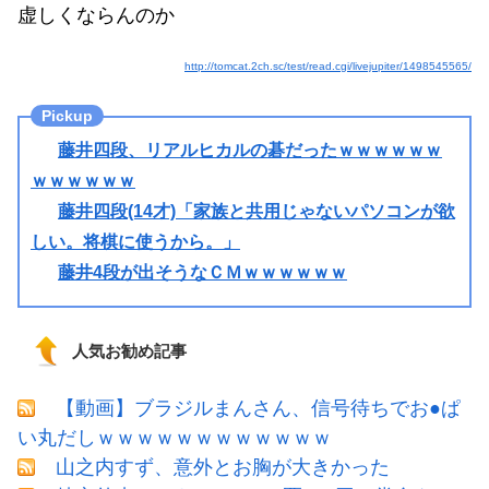
虚しくならんのか
http://tomcat.2ch.sc/test/read.cgi/livejupiter/1498545565/
藤井四段、リアルヒカルの碁だったｗｗｗｗｗｗ
ｗｗｗｗｗｗ
藤井四段(14才)「家族と共用じゃないパソコンが欲
しい。将棋に使うから。」
藤井4段が出そうなＣＭｗｗｗｗｗｗ
人気お勧め記事
【動画】ブラジルまんさん、信号待ちでお●ぱ
い丸だしｗｗｗｗｗｗｗｗｗｗｗｗ
山之内すず、意外とお胸が大きかった