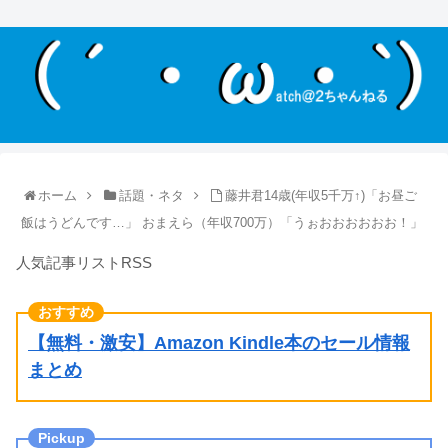
ホーム
話題・ネタ
藤井君14歳(年収5千万↑)「お昼ご
飯はうどんです…」 おまえら（年収700万）「うぉおおおおおお！」
人気記事リストRSS
【無料・激安】Amazon Kindle本のセール情報
まとめ