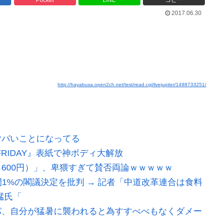
2017.06.30
http://hayabusa.open2ch.net/test/read.cgi/livejupiter/1498733251/
ヤバいことになってる
FRIDAY』表紙で神ボディ大解放
600円）」、卑猥すぎて賛否両論ｗｗｗｗｗ
間1%の閣議決定を批判 → 記者「中道改革連合は食料
猛氏「
パ、自分が猛暑に襲われると為すすべべもなくダメー