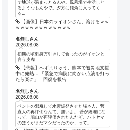
で地球が温まっとるんや。風呂場で生活しと
るようなもんやで。夕方に鈍角に入ってく
る...
【画像】日本のライオンさん、溶けるｗｗ
ｗｗｗｗｗｗｗｗｗｗｗｗ
名無しさん
2026.08.08
初期の頃刺身万引きして食ったのがイオンと
言う皮肉
【悲報】へずまりゅう、熊本で被災地支援
中に発熱… 「緊急で病院に向かい点滴を打っ
たら楽に」 回復を報告
名無しさん
2026.08.08
ベントの邪魔して水素爆発させた張本人、菅
直人の再評価なんて、無いよ。 菅が総理にな
って、鳩山が再評価されたんだぞ、ハトヤマ
のほうがまだマシだったのか、って。