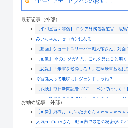
竹?由佳アナ ピタパンのお尻！！
最新記事（外部）
【平和宣言を非難】 ロシア外務省報道官「広
みいちゃん、セコカンになる
【動画】ショートスリーパー堀大輔さん、対面で高
【画像】 今のクソガキ共、これを見たこと無くて
【悲報】「米軍を粉砕しろ！」在韓米軍基地に
今宮健太って地味にレジェンドじゃね？
【戦慄】毎日新聞記者（47）、ペンではなく
れいわ新選組の新党名は「いのちの党」 旧グ
お勧め記事（外部）
ジャンポケ斎藤と代理人のやりとり、「地獄すぎ
【画像】浴衣おつぱいたまらんｗｗｗｗｗｗｗ
ショートスリーパー堀大輔、高須幹弥にブチギ
人気YouTuberさん、動画内で最悪の秘密がバ