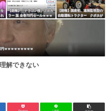
事を
【朗報】「ドラゴン桜」フルカ
【朗報】国産初、遠隔監視型の
くれ
ラー 版 全巻70円セールｗｗｗ
自動運転トラクター クボタが
Powered by livedoor 相互RSS
「バ
ｗｗｗｗｗ スポーツ漫画50％
来春に発売！！！
教受
ポイント還元セール
0万円ｗｗｗｗｗｗｗｗｗ
理解できない
Pocket
LINE
コピー