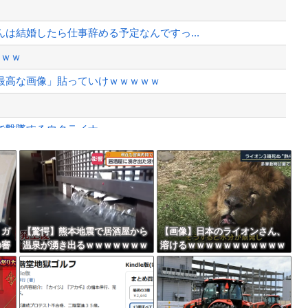
壊してない理由ｗｗｗ
めっちゃ欲しい
は結婚したら仕事辞める予定なんですっ...
、様々な憶測が飛び交う。1週間ぶり...
ｗｗｗ
、暴動第二波不可避へ
最高な画像」貼っていけｗｗｗｗｗ
で撃墜するウクライナ。
めっちゃ欲しい
Powered by livedoor 相互RSS
権を手にしました！」俺「ほう君が萩野...
最大級の火山の兆し＝韓国の反応
、ガ
【驚愕】熊本地震で居酒屋から
【画像】日本のライオンさん、
の審
温泉が湧き出るｗｗｗｗｗｗｗ
溶けるｗｗｗｗｗｗｗｗｗｗｗ
大騒
ｗｗｗｗｗ
ｗｗｗ
バースデーゴール！！