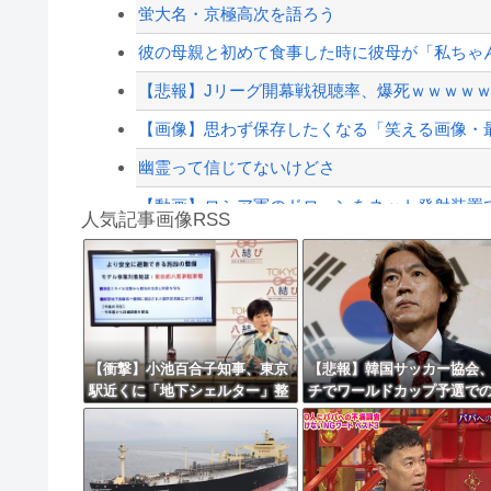
【動画】アメリカの街中ラリフェス、治安が崩
蛍大名・京極高次を語ろう
【最近】冷たい空調服ってやつが出てるらしく
彼の母親と初めて食事した時に彼母が「私ちゃん
【配信者】「金バエ」のSNS更新が1週間途絶え
【悲報】Jリーグ開幕戦視聴率、爆死ｗｗｗｗ
【緊急速報】NYで警官が黒人男性の首を絞め
【画像】思わず保存したくなる「笑える画像・
幽霊って信じてないけどさ
【動画】ロシア軍のドローンをネット発射装置
人気記事画像RSS
【最近】冷たい空調服ってやつが出てるらしく
実況「金メダルをとった萩野には俺さんへの挑戦
8/4のニュース
日本旅行キャンセルすべきか…1万年ぶり史上
【衝撃】小池百合子知事、東京
【悲報】韓国サッカー協会
駅近くに「地下シェルター」整
チでワールドカップ予選で
更新中止のお知らせ
備を正式表明ｗｗｗｗｗｗｗｗ
判への性接待がバレ大炎上
ｗ
海外「おめでとうタキ！」リヴァプール南野が
ぎにｗｗｗｗｗｗｗｗ