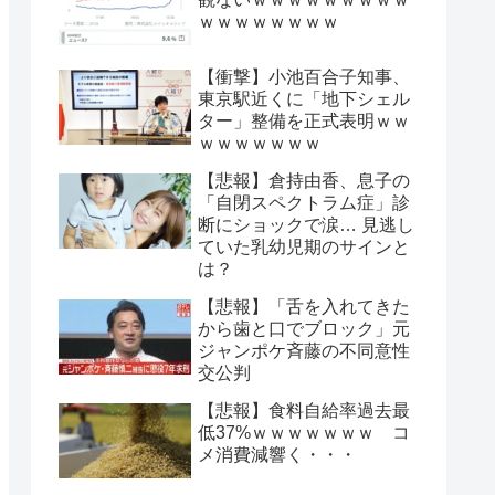
ｗｗｗｗｗｗｗｗ
【衝撃】小池百合子知事、
東京駅近くに「地下シェル
ター」整備を正式表明ｗｗ
ｗｗｗｗｗｗｗ
【悲報】倉持由香、息子の
「自閉スペクトラム症」診
断にショックで涙… 見逃し
ていた乳幼児期のサインと
は？
【悲報】「舌を入れてきた
から歯と口でブロック」元
ジャンポケ斉藤の不同意性
交公判
【悲報】食料自給率過去最
低37%ｗｗｗｗｗｗｗ コ
メ消費減響く・・・