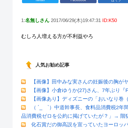
1:
名無しさん
2017/06/29(木)19:47:31
ID:K50
むしろ人増える方が不利益やろ
人気お勧め記事
【画像】田中みな実さんの妊娠後の胸が
【画像】小倉ゆうか(27)さん、7年ぶり『
【画像あり】ディズニーの「おいなり巻（
（ ´_ゝ`）中道幹事長、食料品消費税2年
品消費税ゼロを公約に掲げていたが？」→ 階
化石賞だの御高説を宣っていたヨーロッ