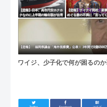
【悲報】日本、高市円安ホクホ
【悲報】ナイナイ岡村、家
クなのに上半期の輸出額が台湾
めぐる妻の不満に「言って
と韓国に抜かれる・・・
たら済む話やん」になるみ
イトやったらクビやで」説
け黙り込む
【悲報】 福岡県議会「海外視察費」公表！ 3年間で2億650
ワイジ、少子化で何が困るのか
Twitter
Facebook
はてブ