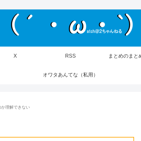
X
RSS
まとめのまと
オワタあんてな（私用）
のか理解できない