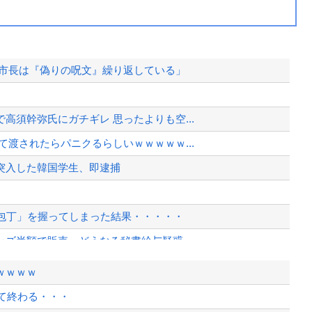
島市長は『偽りの呪文』繰り返している」
須幹弥氏にガチギレ 思ったよりも空...
渡されたらパニクるらしいｗｗｗｗｗ...
突入した韓国学生、即逮捕
「包丁」を握ってしまった結果・・・・・
ッズ半額で販売 どうなる秘書給与疑惑
て完全にコントになってる……」と衝撃...
ｗｗｗｗ
レ
レて終わる・・・