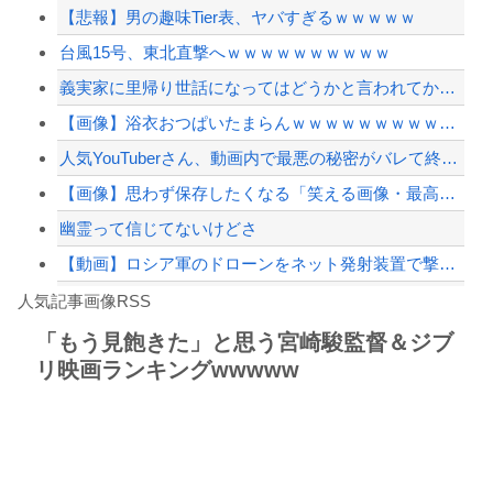
【悲報】男の趣味Tier表、ヤバすぎるｗｗｗｗｗ
ジャンポケ斎藤と代理人のやりとり、「地獄すぎて完全にコントになってる……」と衝撃...
台風15号、東北直撃へｗｗｗｗｗｗｗｗｗｗ
【画像】あのちゃんの後ろ姿、「デカい」「いや普通」で大論争ｗｗｗｗ
義実家に里帰り世話になってはどうかと言われてかなり悩んでいる
【悲報】中日・金丸夢斗(5勝8敗)、もうすぐ中継ぎ(橋本4勝1敗)に勝ち星が追い...
【画像】浴衣おつぱいたまらんｗｗｗｗｗｗｗｗｗｗｗ
【配信者】「金バエ」のSNS更新が1週間途絶え、様々な憶測が飛び交う。1週間ぶり...
人気YouTuberさん、動画内で最悪の秘密がバレて終わる・・・
【緊急速報】NYで警官が黒人男性の首を絞め、暴動第二波不可避へ
【画像】思わず保存したくなる「笑える画像・最高な画像」貼っていけｗｗｗｗｗ
幽霊って信じてないけどさ
【動画】ロシア軍のドローンをネット発射装置で撃墜するウクライナ。
Powered by livedoor 相互RSS
【最近】冷たい空調服ってやつが出てるらしくめっちゃ欲しい
人気記事画像RSS
実況「金メダルをとった萩野には俺さんへの挑戦権を手にしました！」俺「ほう君が萩野...
「もう見飽きた」と思う宮崎駿監督＆ジブ
リ映画ランキングwwwww
8/4のニュース
日本旅行キャンセルすべきか…1万年ぶり史上最大級の火山の兆し＝韓国の反応
更新中止のお知らせ
海外「おめでとうタキ！」リヴァプール南野がバースデーゴール！！