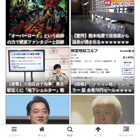
と批判ｗｗｗｗｗｗｗｗｗｗｗ
ｗｗｗｗ
ｗ
「オーバーロード」という絵師
【驚愕】熊本地震で居酒屋から
の力で硬派ファンタジーと誤解
温泉が湧き出るｗｗｗｗｗｗｗ
させ人気出たなろう作品ｗｗｗ
ｗｗｗｗｗ
ｗｗｗｗｗｗ
【衝撃】小池百合子知事、東京
【朗報】「ドラゴン桜」フルカ
駅近くに「地下シェルター」整
ラー 版 全巻70円セールｗｗｗｗ
備を正式表明ｗｗｗｗｗｗｗｗ
ｗｗｗｗ スポーツ漫画50％ポ
ｗ
イント還元セール
【悲報】「舌を入れてきたから
【悲報】 福岡県議会「海外視
メニュー
ホーム
検索
トップ
サイドバー
歯と口でブロック」元ジャンポ
察費」公表！ 3年間で2億6500万