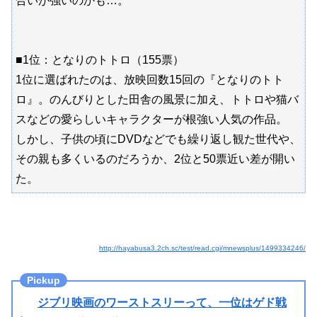
合いが強いのかも…。
■1位：となりのトトロ（155票）
1位に選ばれたのは、放映回数15回の『となりのトト
ロ』。のんびりとした田舎の風景に加え、トトロや猫バ
スなどの愛らしいキャラクターが根強い人気の作品。
しかし、子供の頃にDVDなどでも繰り返し観た世代や、
その親も多くいるのだろうか、2位と50票近い差が開い
た。
http://hayabusa3.2ch.sc/test/read.cgi/mnewsplus/1499334246/
ジブリ映画のワーストスリーって、一位はゲド戦