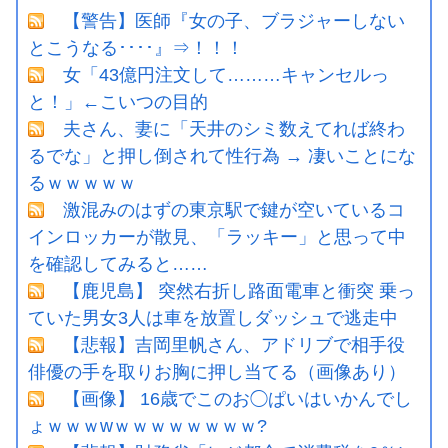
【警告】医師『女の子、ブラジャーしない
とこうなる････』⇒！！！
女「43億円注文して………キャンセルっ
と！」←こいつの目的
夫さん、妻に「天井のシミ数えてれば終わ
るでな」と押し倒されて性行為 → 凄いことにな
るｗｗｗｗｗ
激混みのはずの東京駅で鍵が空いているコ
インロッカーが散見、「ラッキー」と思って中
を確認してみると……
【鹿児島】 突然右折し路面電車と衝突 乗っ
ていた男女3人は車を放置しダッシュで逃走中
【悲報】吉岡里帆さん、アドリブで相手役
俳優の手を取りお胸に押し当てる（画像あり）
【画像】 16歳でこのお◯ぱいはいかんでし
ょｗｗｗwｗｗｗｗｗｗｗｗ?