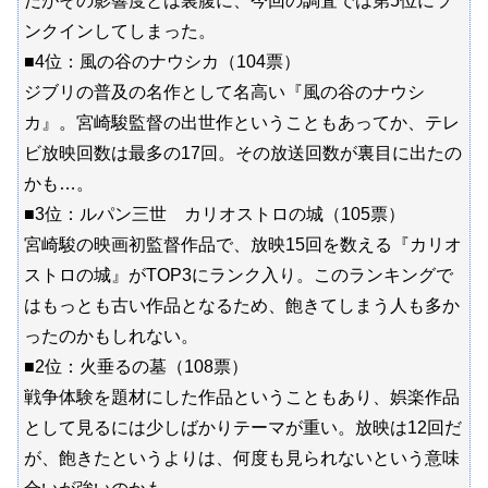
だがその影響度とは裏腹に、今回の調査では第5位にラ
ンクインしてしまった。
■4位：風の谷のナウシカ（104票）
ジブリの普及の名作として名高い『風の谷のナウシ
カ』。宮崎駿監督の出世作ということもあってか、テレ
ビ放映回数は最多の17回。その放送回数が裏目に出たの
かも…。
■3位：ルパン三世 カリオストロの城（105票）
宮崎駿の映画初監督作品で、放映15回を数える『カリオ
ストロの城』がTOP3にランク入り。このランキングで
はもっとも古い作品となるため、飽きてしまう人も多か
ったのかもしれない。
■2位：火垂るの墓（108票）
戦争体験を題材にした作品ということもあり、娯楽作品
として見るには少しばかりテーマが重い。放映は12回だ
が、飽きたというよりは、何度も見られないという意味