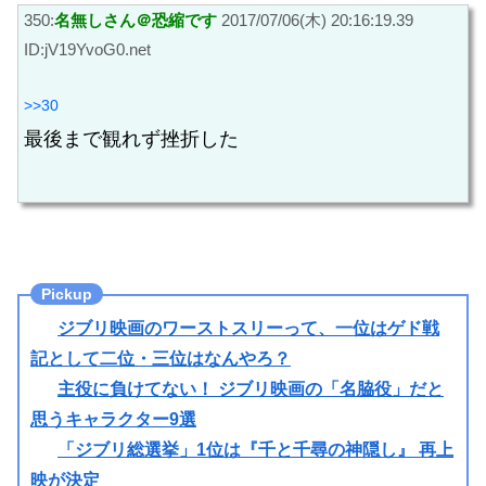
350:
名無しさん＠恐縮です
2017/07/06(木) 20:16:19.39
ID:jV19YvoG0.net
>>30
最後まで観れず挫折した
ジブリ映画のワーストスリーって、一位はゲド戦
記として二位・三位はなんやろ？
主役に負けてない！ ジブリ映画の「名脇役」だと
思うキャラクター9選
「ジブリ総選挙」1位は『千と千尋の神隠し』 再上
映が決定