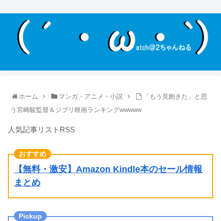
ホーム
マンガ・アニメ・小説
「もう見飽きた」と思
う宮崎駿監督＆ジブリ映画ランキングwwwww
人気記事リストRSS
【無料・激安】Amazon Kindle本のセール情報
まとめ