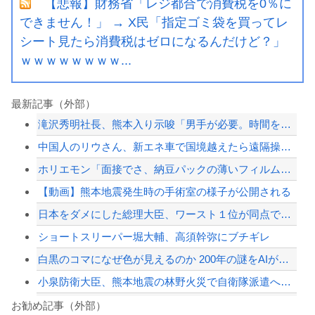
【悲報】財務省「レジ都合で消費税を0％に
できません！」 → X民「指定ゴミ袋を買ってレ
シート見たら消費税はゼロになるんだけど？」
ｗｗｗｗｗｗｗｗ...
最新記事（外部）
滝沢秀明社長、熊本入り示唆「男手が必要。時間を見つけて行きたい」
中国人のリウさん、新エネ車で国境越えたら遠隔操作で30時間ロックされる！
ホリエモン「面接でさ、納豆パックの薄いフィルムって何のために入っていの？って聞く...
【動画】熊本地震発生時の手術室の様子が公開される
日本をダメにした総理大臣、ワースト１位が同点でこの人ｗｗｗｗｗｗ
ショートスリーパー堀大輔、高須幹弥にブチギレ
白黒のコマになぜ色が見えるのか 200年の謎をAIが解明！
小泉防衛大臣、熊本地震の林野火災で自衛隊派遣へ！←「迅速な対応だ！」「次の首相は...
ドン・キホーテ露店「うなぎのかば焼き」で食中毒 男女14人が発熱や腹痛など訴え…...
お勧め記事（外部）