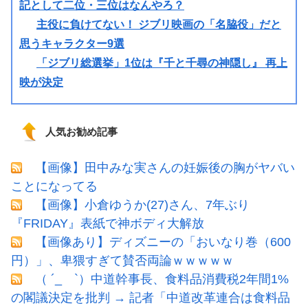
記として二位・三位はなんやろ？
主役に負けてない！ ジブリ映画の「名脇役」だと
思うキャラクター9選
「ジブリ総選挙」1位は『千と千尋の神隠し』 再上
映が決定
人気お勧め記事
【画像】田中みな実さんの妊娠後の胸がヤバい
ことになってる
【画像】小倉ゆうか(27)さん、7年ぶり
『FRIDAY』表紙で神ボディ大解放
【画像あり】ディズニーの「おいなり巻（600
円）」、卑猥すぎて賛否両論ｗｗｗｗｗ
（ ´_ゝ`）中道幹事長、食料品消費税2年間1%
の閣議決定を批判 → 記者「中道改革連合は食料品