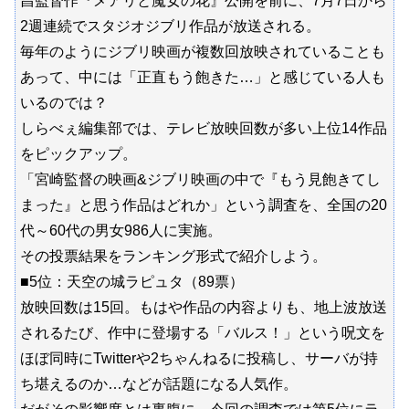
昌監督作『メアリと魔女の花』公開を前に、7月7日から
2週連続でスタジオジブリ作品が放送される。
毎年のようにジブリ映画が複数回放映されていることも
あって、中には「正直もう飽きた…」と感じている人も
いるのでは？
しらべぇ編集部では、テレビ放映回数が多い上位14作品
をピックアップ。
「宮崎監督の映画&ジブリ映画の中で『もう見飽きてし
まった』と思う作品はどれか」という調査を、全国の20
代～60代の男女986人に実施。
その投票結果をランキング形式で紹介しよう。
■5位：天空の城ラピュタ（89票）
放映回数は15回。もはや作品の内容よりも、地上波放送
されるたび、作中に登場する「バルス！」という呪文を
ほぼ同時にTwitterや2ちゃんねるに投稿し、サーバが持
ち堪えるのか…などが話題になる人気作。