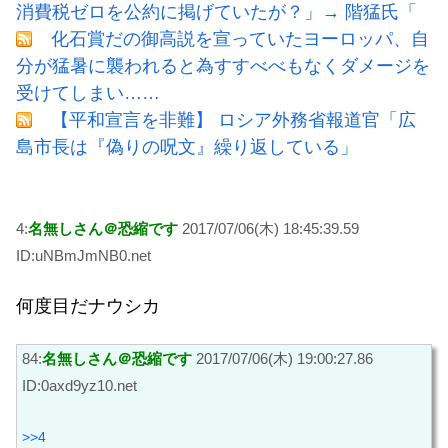
消費税ゼロを公約に掲げていたが？」→ 階猛氏「
化石賞だの御高説を宣っていたヨーロッパ、自
分が猛暑に襲われると為すすべべもなくダメージを
受けてしまい……
【平和宣言を非難】 ロシア外務省報道官「広
島市長は『偽りの呪文』繰り返している」
4:
名無しさん＠恐縮です
2017/07/06(木) 18:45:39.59
ID:uNBmJmNB0.net
何度目だナウシカ
84:
名無しさん＠恐縮です
2017/07/06(木) 19:00:27.86
ID:0axd9yz10.net
>>4