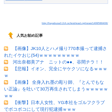
http://hayabusa3.2ch.sc/test/read.cgi/news/1499588406/
人気お勧め記事
【画像】JK10人とハメ撮り770本撮って逮捕さ
れたイケおじ(54)ｗｗｗｗｗｗｗｗｗ
河出奈都美アナ ニットの●●、谷間チラ！！
【悲報】イオン、完全にヤケクソになるｗｗｗ
ｗ
【画像】 全身入れ墨の彫り師、『とんでもな
い正論』を吐いて30万再生されてしまうｗｗｗｗｗ
ｗｗ
【衝撃】日本人女性、YG本社をゴルフクラブ
でボコボコにして現行犯逮捕ｗｗｗ