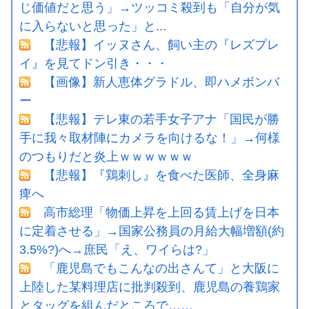
じ価値だと思う」→ツッコミ殺到も「自分が気
に入らないと思った」と...
【悲報】イッヌさん、飼い主の『レズプレ
イ』を見てドン引き・・・
【画像】新人恵体グラドル、即ハメボンバ
ー
【悲報】テレ東の若手女子アナ「国民が勝
手に我々取材陣にカメラを向けるな！」→何様
のつもりだと炎上ｗｗｗｗｗｗ
【悲報】『鶏刺し』を食べた医師、全身麻
痺へ
高市総理「物価上昇を上回る賃上げを日本
に定着させる」→国家公務員の月給大幅増額(約
3.5%?)へ→庶民「え、ワイらは?」
「鹿児島でもこんなの出さんて」と大阪に
上陸した某料理店に批判殺到、鹿児島の養鶏家
とタッグを組んだところで……