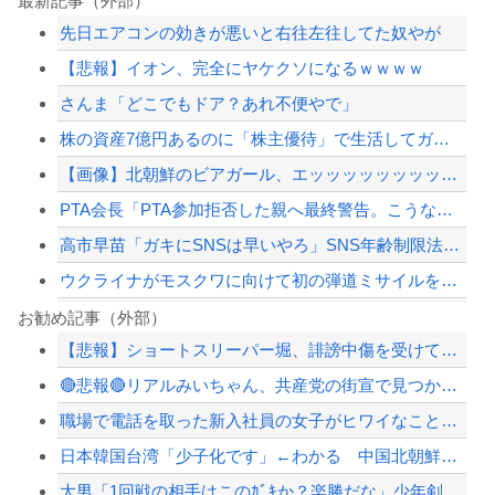
最新記事（外部）
先日エアコンの効きが悪いと右往左往してた奴やが
【悲報】イオン、完全にヤケクソになるｗｗｗｗ
さんま「どこでもドア？あれ不便やで」
株の資産7億円あるのに「株主優待」で生活してガンになる人生・・・
【画像】北朝鮮のビアガール、エッッッッッッッッッッッッッッッッッ！
PTA会長「PTA参加拒否した親へ最終警告。こうなってもいい？」
高市早苗「ガキにSNSは早いやろ」SNS年齢制限法案提出検討
ウクライナがモスクワに向けて初の弾道ミサイルを発射か？！
さんま「どこでもドア？あれ不便やで」
お勧め記事（外部）
【悲報】ショートスリーパー堀、誹謗中傷を受けて突然泣き出すｗｗｗｗｗｗｗｗ
焼き鳥屋さんで鳥刺しを食べた結果・・・
🔴悲報🔴リアルみいちゃん、共産党の街宣で見つかる（※画像あり）
中国、三峡ダムが全開放流。長江流域で深刻な洪水被害
職場で電話を取った新入社員の女子がヒワイなことを言われてショックを受けたことがあ...
【意味ないのか？】なんと空調服着用の男性作業員が熱中症で死亡‥‥スポドリとゼリー...
日本韓国台湾「少子化です」←わかる 中国北朝鮮「少子化です」←強権国家でも止めら...
【配信者】「金バエ」のSNS更新が1週間途絶え、様々な憶測が飛び交う。1週間ぶり...
大男「1回戦の相手はこのｶﾞｷか？楽勝だな」少年剣士「…ふんっ、あまり調子に乗ら...
【緊急速報】NYで警官が黒人男性の首を絞め、暴動第二波不可避へ