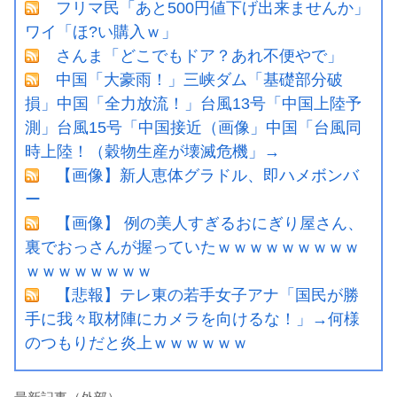
フリマ民「あと500円値下げ出来ませんか」
ワイ「ほ?い購入ｗ」
さんま「どこでもドア？あれ不便やで」
中国「大豪雨！」三峡ダム「基礎部分破
損」中国「全力放流！」台風13号「中国上陸予
測」台風15号「中国接近（画像」中国「台風同
時上陸！（穀物生産が壊滅危機」→
【画像】新人恵体グラドル、即ハメボンバ
ー
【画像】 例の美人すぎるおにぎり屋さん、
裏でおっさんが握っていたｗｗｗｗｗｗｗｗｗ
ｗｗｗｗｗｗｗｗ
【悲報】テレ東の若手女子アナ「国民が勝
手に我々取材陣にカメラを向けるな！」→何様
のつもりだと炎上ｗｗｗｗｗｗ