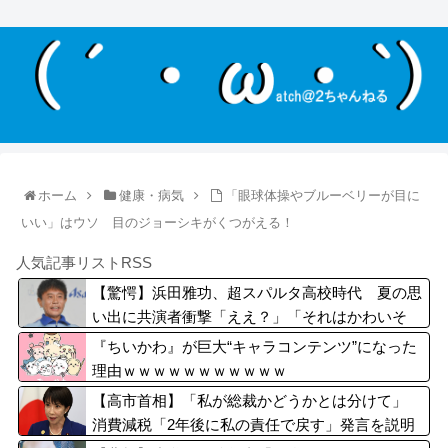
ホーム
健康・病気
「眼球体操やブルーベリーが目に
いい」はウソ 目のジョーシキがくつがえる！
人気記事リストRSS
【驚愕】浜田雅功、超スパルタ高校時代 夏の思
い出に共演者衝撃「ええ？」「それはかわいそ
う」
『ちいかわ』が巨大“キャラコンテンツ”になった
理由ｗｗｗｗｗｗｗｗｗｗｗ
【高市首相】「私が総裁かどうかとは分けて」
消費減税「2年後に私の責任で戻す」発言を説明