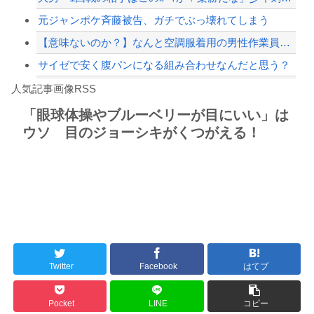
元ジャンポケ斉藤被告、ガチでぶっ壊れてしまう
【意味ないのか？】なんと空調服着用の男性作業員が熱中症で死亡‥‥スポドリとゼリー...
サイゼで安く腹パンになる組み合わせなんだと思う？
Powered by livedoor 相互RSS
【朗報】ウェットスーツの脱ぎ方を教えるたった20秒の動画、900万回以上再生され...
人気記事画像RSS
【珍事】サッカーの試合が原因で交通事故が起きてしまう。
「眼球体操やブルーベリーが目にいい」は
ウソ 目のジョーシキがくつがえる！
8/4のニュース
日本旅行キャンセルすべきか…1万年ぶり史上最大級の火山の兆し＝韓国の反応
更新中止のお知らせ
海外「おめでとうタキ！」リヴァプール南野がバースデーゴール！！
Twitter
Facebook
はてブ
Powered by livedoor 相互RSS
Pocket
LINE
コピー