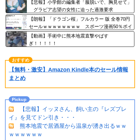
【悲報】小学館の編集者「服脱いで、胸見せて」
グラビア志望の女性に迫った過激要求
【朗報】「ドラゴン桜」フルカラー 版 全巻70円
セールｗｗｗｗｗｗｗｗ スポーツ漫画50％ポイ
ント還元セール
【動画】手術中に熊本地震直撃やばす
ぎ！！！！！
【無料・激安】Amazon Kindle本のセール情報
まとめ
【悲報】イッヌさん、飼い主の『レズプレ
イ』を見てドン引き・・・
熊本地震で居酒屋から温泉が湧き出るｗｗ
ｗｗｗｗｗｗ