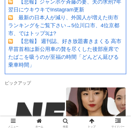
【悲報】ジャンポケ斉藤の妻、夫の求刑7年
翌日にウキウキでInstagram更新
最新の日本人が減り、外国人が増えた街市
ランキングをご覧下さい→5位川口市、4位京都
市、ではトップ3は?
【悲報】 週刊誌、好き放題書きまくる 高市
早苗首相は新公用車の贅を尽くした後部座席で
たばこを吸うのが至福の時間「どんどん延びる
乗車時間」
ピックアップ
メニュー
ホーム
検索
トップ
サイドバー