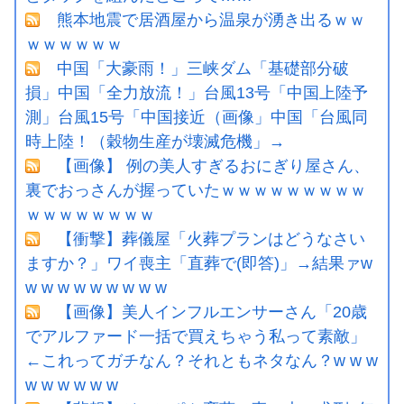
熊本地震で居酒屋から温泉が湧き出るｗｗ
ｗｗｗｗｗｗ
中国「大豪雨！」三峡ダム「基礎部分破
損」中国「全力放流！」台風13号「中国上陸予
測」台風15号「中国接近（画像」中国「台風同
時上陸！（穀物生産が壊滅危機」→
【画像】 例の美人すぎるおにぎり屋さん、
裏でおっさんが握っていたｗｗｗｗｗｗｗｗｗ
ｗｗｗｗｗｗｗｗ
【衝撃】葬儀屋「火葬プランはどうなさい
ますか？」ワイ喪主「直葬で(即答)」→結果ァw
w w w w w w w w w
【画像】美人インフルエンサーさん「20歳
でアルファード一括で買えちゃう私って素敵」
←これってガチなん？それともネタなん？w w w
w w w w w w