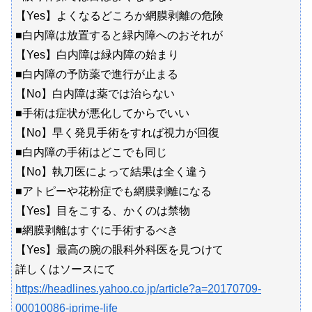
【Yes】よくなるどころか網膜剥離の危険
■白内障は放置すると緑内障へのおそれが
【Yes】白内障は緑内障の始まり
■白内障の予防薬で進行が止まる
【No】白内障は薬では治らない
■手術は症状が悪化してからでいい
【No】早く発見手術をすれば視力が回復
■白内障の手術はどこでも同じ
【No】執刀医によって結果は全く違う
■アトピーや花粉症でも網膜剥離になる
【Yes】目をこする、かくのは禁物
■網膜剥離はすぐに手術するべき
【Yes】最高の腕の眼科外科医を見つけて
詳しくはソースにて
https://headlines.yahoo.co.jp/article?a=20170709-
00010086-jprime-life